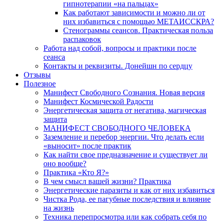
гипнотерапии «на пальцах»
Как работают зависимости и можно ли от
них избавиться с помощью МЕТАИССКРА?
Стенограммы сеансов. Практическая польза
распаковок
Работа над собой, вопросы и практики после
сеанса
Контакты и реквизиты. Донейшн по сердцу
Отзывы
Полезное
Манифест Свободного Сознания. Новая версия
Манифест Космической Радости
Энергетическая защита от негатива, магическая
защита
МАНИФЕСТ СВОБОДНОГО ЧЕЛОВЕКА
Заземление и перебор энергии. Что делать если
«выносит» после практик
Как найти свое предназначение и существует ли
оно вообще?
Практика «Кто Я?»
В чем смысл вашей жизни? Практика
Энергетические паразиты и как от них избавиться
Чистка Рода, ее пагубные последствия и влияние
на жизнь
Техника перепросмотра или как собрать себя по