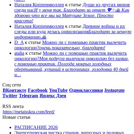
Наталия Коппенмюллер
к статье
Души из других миров
среди нас
И у меня так. Благодарю за ответ 💖✨️🙏 Как
здорово что все мы на Матушке Земле. Просто
красота!
Наталия Коппенмюллер
к статье
Древние войны и их
следы или куда делась цивилизация
Благодарю за ценную
информацию.🙏
D_A
к статье
Можно ли с помощью практик вылечить
онкологию?
очень показательно, благодарю!
atalia
к статье
Можно ли с помощью практик вылечить
онкологию?
Моя подруга вылечила онкологию без химии,
с помощью практик. Полгода мокрых холодных
обертываний, купаний в источниках, голодовка 40 дней
и…
Соц сети
ВКонтакте
Facebook
You
Tube
Одноклассники
Instagram
Twitter
Telegram
Яндекс Дзен
RSS лента
https://metaisskra.com/feed/
Новые статьи
РАСПИСАНИЕ 2026
Энергетическая чистка страхов, вирусных и родовых