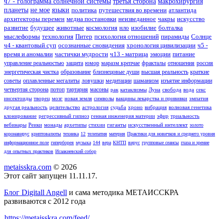
ч7 - голограмма солнечной системы
третья сторона
макрохирургия
планеты
не мое
языки
политика
путешествия во времени
атлантида
архитекторы перемен
медиа постановки
неизведанное
чакры
искусство
развитие
будущее
животные
космология
нло
изобилие
болталка
мыслеформы
технология
Питер
психология отношений
пирамиды
Солнце
ч4 - квантовый суп
осознанные сновидения
хронология цивилизации
ч5 -
время и аномалии
частички мудрости
ч13 - матрица
эмоции
питание
управление реальностью
защита
юмор
маразм крепчае
фракталы
отношения
россия
энергетическая чистка
образование
близнецовые души
высшая реальность
краткие
советы
оплавленные мегалиты
ловушки
медитации
шаманизм
изъятие информации
четвертая сторона
потоп
тартария
масоны
рак
катаклизмы
Луна
свобода
вода
секс
инсектоиды
творец
мозг
новая земля
символы
вакцины лекарства и прививки
эмпатия
другая реальность
целительство
астрология
судьба
хроно
вибрация
волновая генетика
клонирование
регрессивный гипноз
генная инженерия материи
эфир
триальность
вебинары
Реики
монады
архетипы
стихии
гиганты
искусственный интеллект
золото
коронавирус
криптовалюты
техника
12
телепатия
материя
Практики для новичков и среднего уровня
информационное поле
гиперборея
музыка
144
вера
КНТП
вирус
групповые сеансы
глаза и зрение
для опытных практиков
Исаакиевский собор
metaisskra.com
© 2026
Этот сайт запущен 11.11.17.
Блог Digitall Angell
и сама методика МЕТАИССКРА
развиваются с 2012 года
https://metaisskra.com/feed/