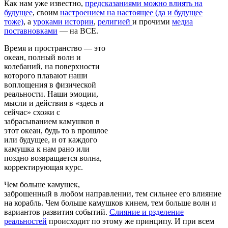
Как нам уже известно,
предсказаниями можно влиять на
будущее
, своим
настроением на настоящее (да и будущее
тоже)
, а
уроками истории
,
религией
и прочими
медиа
поставновками
— на ВСЕ.
Время и пространство — это
океан, полный волн и
колебаний, на поверхности
которого плавают наши
воплощения в физической
реальности. Наши эмоции,
мысли и действия в «здесь и
сейчас» схожи с
забрасыванием камушков в
этот океан, будь то в прошлое
или будущее, и от каждого
камушка к нам рано или
поздно возвращается волна,
корректирующая курс.
Чем больше камушек,
заброшенный в любом направлении, тем сильнее его влияние
на корабль. Чем больше камушков кинем, тем больше волн и
вариантов развития событий.
Слияние и рзделение
реальностей
происходит по этому же принципу. И при всем