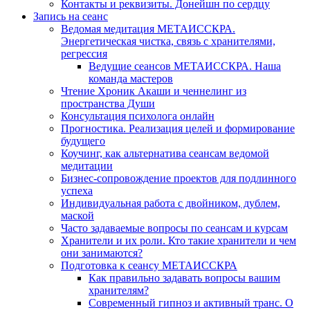
Контакты и реквизиты. Донейшн по сердцу
Запись на сеанс
Ведомая медитация МЕТАИССКРА.
Энергетическая чистка, связь с хранителями,
регрессия
Ведущие сеансов МЕТАИССКРА. Наша
команда мастеров
Чтение Хроник Акаши и ченнелинг из
пространства Души
Консультация психолога онлайн
Прогностика. Реализация целей и формирование
будущего
Коучинг, как альтернатива сеансам ведомой
медитации
Бизнес-сопровождение проектов для подлинного
успеха
Индивидуальная работа с двойником, дублем,
маской
Часто задаваемые вопросы по сеансам и курсам
Хранители и их роли. Кто такие хранители и чем
они занимаются?
Подготовка к сеансу МЕТАИССКРА
Как правильно задавать вопросы вашим
хранителям?
Современный гипноз и активный транс. О