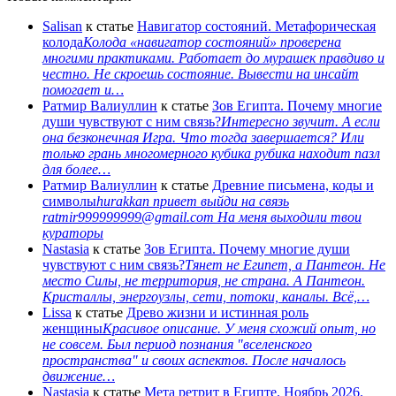
Salisan
к статье
Навигатор состояний. Метафорическая
колода
Колода «навигатор состояний» проверена
многими практиками. Работает до мурашек правдиво и
честно. Не скроешь состояние. Вывести на инсайт
помогает и…
Ратмир Валиуллин
к статье
Зов Египта. Почему многие
души чувствуют с ним связь?
Интересно звучит. А если
она безконечная Игра. Что тогда завершается? Или
только грань многомерного кубика рубика находит пазл
для более…
Ратмир Валиуллин
к статье
Древние письмена, коды и
символы
hurakkan привет выйди на связь
ratmir999999999@gmail.com На меня выходили твои
кураторы
Nastasia
к статье
Зов Египта. Почему многие души
чувствуют с ним связь?
Тянет не Египет, а Пантеон. Не
место Силы, не территория, не страна. А Пантеон.
Кристаллы, энергоузлы, сети, потоки, каналы. Всё,…
Lissa
к статье
Древо жизни и истинная роль
женщины
Красивое описание. У меня схожий опыт, но
не совсем. Был период познания "вселенского
пространства" и своих аспектов. После началось
движение…
Nastasia
к статье
Мета ретрит в Египте. Ноябрь 2026.