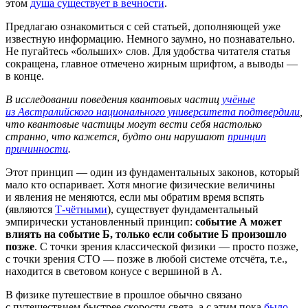
этом
душа существует в вечности
.
Предлагаю ознакомиться с сей статьей, дополняющей уже
известную информацию. Немного заумно, но познавательно.
Не пугайтесь «больших» слов. Для удобства читателя статья
сокращена, главное отмечено жирным шрифтом, а выводы —
в конце.
В исследовании поведения квантовых частиц
учёные
из Австралийского национального университета подтвердили
,
что квантовые частицы могут вести себя настолько
странно, что кажется, будто они нарушают
принцип
причинности
.
Этот принцип — один из фундаментальных законов, который
мало кто оспаривает. Хотя многие физические величины
и явления не меняются, если мы обратим время вспять
(являются
Т-чётными
), существует фундаментальный
эмпирически установленный принцип:
событие А может
влиять на событие Б, только если событие Б произошло
позже
. С точки зрения классической физики — просто позже,
с точки зрения СТО — позже в любой системе отсчёта, т.е.,
находится в световом конусе с вершиной в А.
В физике путешествие в прошлое обычно связано
с путешествием быстрее скорости света, а с этим пока
было