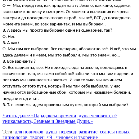
О — Мы, перед тем, как придти на эту Землю, как кино, садимся,
включаем кнопочку и смотрим. От момента вылезания из чрева
матери и до последнего гвоздя в гроб, мы всё, ВСЁ до последнего
момента знаем, во всех вариантах. И мы выбираем..
В. А здесь мы просто выбираем один из сценариев, так?
О. Нет.
В. А как?
О. Мы там все выбрали. Все сценарии, абсолютно всё. И всё, что мы
здесь делаем и имеем, мы это выбрали. Мы это знаем. но…
В. Все варианты?
О. Все варианты, все. Но приходя сюда на землю, воплощаясь в
физическое тело, мы само собой всё забыли, что мы там видели, и
поэтому мы начинаем тыркаться. И как только мы начинаем
отступать от того пути, который мы там себе выбрали, у нас
начинаются вибрационные сбои, которые мы называем болезни,
неудачи и т.д и т.п.
В. Т. е. если мы идем правильным путем, который мы выбрали?
Читать далее
«Парадоксы времени, душа человека, её
уникальность, Земные и Звездные Души.»
Теги:
для новичков
душа
переход
развитие
сеансы новых
гипнологов
творец
ч9 - человек и творение