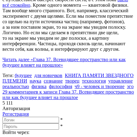
всё спокойно
. Кроме одного момента — квантовой физики.
Там вообще много странного. Вот, например, классический
эксперимент с двумя щелями. Если мы поместим препятствие
со щелью на пути источника частиц (например, фотонов),
а за ним поставим экран, то на экране мы увидим полоску.
Логично. Но если мы сделаем в препятствии две щели,
то на экране мы увидим не две полоски, а картину
интерференции. Частицы, проходя сквозь щели, начинают
вести себя, как волны, и интерферируют друг с другом.
Читать далее
«Глава 37. Всевидящее пространство или как
будущее влияет на прошлое»
Теги:
будущее
для новичков
КНИГА ПАМЯТИ ЗВЕЗДНОГО
ПЛЕМЕНИ
наука
сознание
творец
технология
управление
реальностью
физика
философия
ч9 - человек и творение
эго
29 комментариев
к записи Глава 37. Всевидящее пространство
или как будущее влияет на прошлое
5 111
Авторизация
Регистрация
*
*
Войти через: