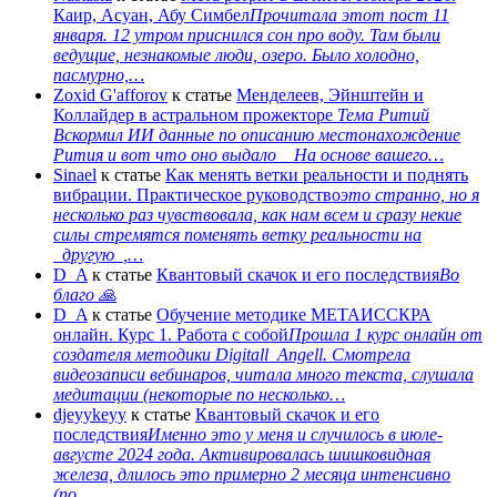
Каир, Асуан, Абу Симбел
Прочитала этот пост 11
января. 12 утром приснился сон про воду. Там были
ведущие, незнакомые люди, озеро. Было холодно,
пасмурно,…
Zoxid G'afforov
к статье
Менделеев, Эйнштейн и
Коллайдер в астральном прожекторе
Тема Ритий
Вскормил ИИ данные по описанию местонахождение
Рития и вот что оно выдало На основе вашего…
Sinael
к статье
Как менять ветки реальности и поднять
вибрации. Практическое руководство
это странно, но я
несколько раз чувствовала, как нам всем и сразу некие
силы стремятся поменять ветку реальности на
_другую_,…
D_A
к статье
Квантовый скачок и его последствия
Во
благо 🙏
D_A
к статье
Обучение методике МЕТАИССКРА
онлайн. Курс 1. Работа с собой
Прошла 1 курс онлайн от
создателя методики Digitall_Angell. Смотрела
видеозаписи вебинаров, читала много текста, слушала
медитации (некоторые по несколько…
djeyykeyy
к статье
Квантовый скачок и его
последствия
Именно это у меня и случилось в июле-
августе 2024 года. Активировалась шишковидная
железа, длилось это примерно 2 месяца интенсивно
(по…