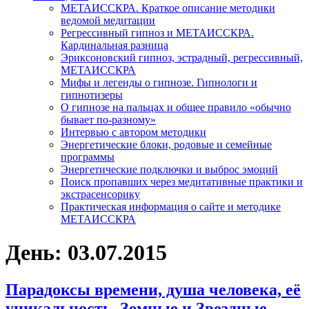
МЕТАИССКРА. Краткое описание методики
ведомой медитации
Регрессивный гипноз и МЕТАИССКРА.
Кардинальная разница
Эриксоновский гипноз, эстрадный, регрессивный,
МЕТАИССКРА
Мифы и легенды о гипнозе. Гипнологи и
гипнотизеры
О гипнозе на пальцах и общее правило «обычно
бывает по-разному»
Интервью с автором методики
Энергетические блоки, родовые и семейные
программы
Энергетические подключки и выброс эмоций
Поиск пропавших через медитативные практики и
экстрасенсорику
Практическая информация о сайте и методике
МЕТАИССКРА
День: 03.07.2015
Парадоксы времени, душа человека, её
уникальность, Земные и Звездные