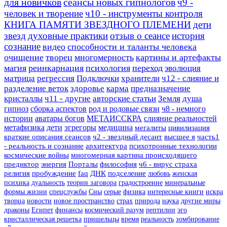
для новичков
сеансы новых гипнологов
ч9 -
человек и творение
ч10 - инструменты контроля
КНИГА ПАМЯТИ ЗВЕЗДНОГО ПЛЕМЕНИ
дети
звезд
духовные практики
отзыв о сеансе
история
сознание
видео
способности и таланты человека
очищение
творец
многомерность
картины и артефакты
магия
реинкарнация
психология
переход
эволюция
матрица
регрессия
Подключки
хранители
ч12 - слияние и
разделение веток
здоровье
карма
предназначение
кристаллы
ч11 - другие
авторские статьи
Земля
душа
гипноз
сборка аспектов
род и родовые связи
ч8 - немного
истории
аватары богов
МЕТАИССКРА
слияние реальностей
метафизика
дети
эгрегоры
медицина
мегалиты
цивилизация
краткие описания сеансов
ч2 - звездный десант
высшее я
часть1
- реальность и сознание
архитектура
психотронные технологии
космические войны
многомерная картина происходящего
предиктор
энергия
Порталы
философия
ч6 - вирус страха
религия
пробуждение
faq
ДНК
подселение
любовь
женская
психика
дуальность
теории заговора
градостроение
минеральные
формы жизни
спецслужбы
Сны
серые
физика
интересные книги
искра
творца
новости
новое пространство
страх
природа
наука
другие миры
драконы
Египет
финансы
космический разум
рептилии
эго
кристаллическая решетка
пришельцы
время
реальность
зомбирование