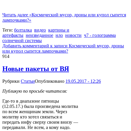
Читать далее
«Космический мусор, дроны или купол сыпется
лампочками?»
Теги:
болталка
видео
картины и
артефакты
неизведанное
нло
новости
ч7 - голограмма
солнечной системы
Добавить комментарий
к записи Космический мусор, дроны
или купол сыпется лампочками?
914
Новые пакеты от ВЯ
Рубрики
Статьи
Опубликовано
19.05.2017 - 12:26
Публикую по просьбе читателя:
Где-то в диапазоне пятницы
(12.05.17.) была произведена молитва
по всем женщинам земли. Через
молитву кто хотел связаться и
передать инфу сверху своим внизу —
передавали. Не всем, а кому надо.