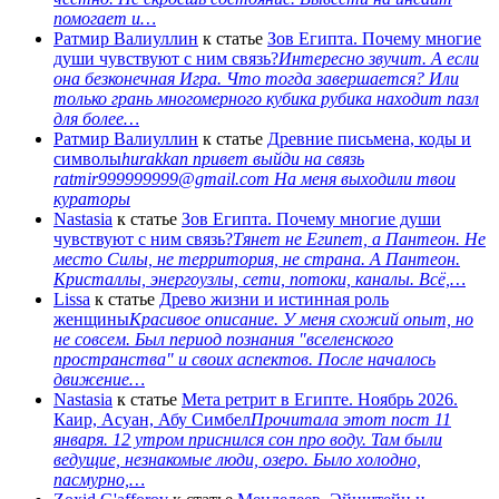
помогает и…
Ратмир Валиуллин
к статье
Зов Египта. Почему многие
души чувствуют с ним связь?
Интересно звучит. А если
она безконечная Игра. Что тогда завершается? Или
только грань многомерного кубика рубика находит пазл
для более…
Ратмир Валиуллин
к статье
Древние письмена, коды и
символы
hurakkan привет выйди на связь
ratmir999999999@gmail.com На меня выходили твои
кураторы
Nastasia
к статье
Зов Египта. Почему многие души
чувствуют с ним связь?
Тянет не Египет, а Пантеон. Не
место Силы, не территория, не страна. А Пантеон.
Кристаллы, энергоузлы, сети, потоки, каналы. Всё,…
Lissa
к статье
Древо жизни и истинная роль
женщины
Красивое описание. У меня схожий опыт, но
не совсем. Был период познания "вселенского
пространства" и своих аспектов. После началось
движение…
Nastasia
к статье
Мета ретрит в Египте. Ноябрь 2026.
Каир, Асуан, Абу Симбел
Прочитала этот пост 11
января. 12 утром приснился сон про воду. Там были
ведущие, незнакомые люди, озеро. Было холодно,
пасмурно,…