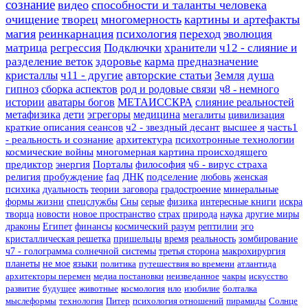
сознание
видео
способности и таланты человека
очищение
творец
многомерность
картины и артефакты
магия
реинкарнация
психология
переход
эволюция
матрица
регрессия
Подключки
хранители
ч12 - слияние и
разделение веток
здоровье
карма
предназначение
кристаллы
ч11 - другие
авторские статьи
Земля
душа
гипноз
сборка аспектов
род и родовые связи
ч8 - немного
истории
аватары богов
МЕТАИССКРА
слияние реальностей
метафизика
дети
эгрегоры
медицина
мегалиты
цивилизация
краткие описания сеансов
ч2 - звездный десант
высшее я
часть1
- реальность и сознание
архитектура
психотронные технологии
космические войны
многомерная картина происходящего
предиктор
энергия
Порталы
философия
ч6 - вирус страха
религия
пробуждение
faq
ДНК
подселение
любовь
женская
психика
дуальность
теории заговора
градостроение
минеральные
формы жизни
спецслужбы
Сны
серые
физика
интересные книги
искра
творца
новости
новое пространство
страх
природа
наука
другие миры
драконы
Египет
финансы
космический разум
рептилии
эго
кристаллическая решетка
пришельцы
время
реальность
зомбирование
ч7 - голограмма солнечной системы
третья сторона
макрохирургия
планеты
не мое
языки
политика
путешествия во времени
атлантида
архитекторы перемен
медиа постановки
неизведанное
чакры
искусство
развитие
будущее
животные
космология
нло
изобилие
болталка
мыслеформы
технология
Питер
психология отношений
пирамиды
Солнце