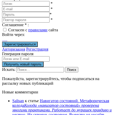
*
*
*
*
Соглашение
*
:
Согласен с
правилами
сайта
Войти через:
Авторизация
Регистрация
Генерация пароля
Искать:
Поиск
Пожалуйста, зарегистрируйтесь, чтобы подписаться на
рассылку новых публикаций
Новые комментарии
Salisan
к статье
Навигатор состояний. Метафорическая
колода
Колода «навигатор состояний» проверена
многими практиками. Работает до мурашек правдиво и
честно. Не скроешь состояние. Вывести на инсайт