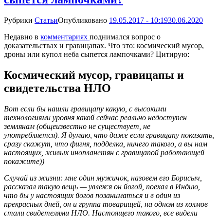
Рубрики
Статьи
Опубликовано
19.05.2017 - 10:19
30.06.2020
Недавно в
комментариях
поднимался вопрос о
доказательствах и гравицапах. Что это: космический мусор,
дроны или купол неба сыпется лампочками? Цитирую:
Космический мусор, гравицапы и
свидетельства НЛО
Вот если бы нашли гравицапу какую, с высокими
технологиями уровня какой сейчас реально недоступен
землянам (общеизвестно не существует, не
употребляется).
Я думаю, что даже если гравицапу показать,
сразу скажут, что фигня, подделка, ничего такого, а вы нам
настоящих, живых инопланетян с гравицапой работающей
покажите))
Случай из жизни: мне один мужичок, назовем его Борисыч,
рассказал такую вещь — увлекся он йогой, поехал в Индию,
что бы у настоящих йогов позаниматься и в один из
прекрасных дней, он и группа товарищей, на одном из холмов
стали свидетелями НЛО. Настоящего такого, все видели