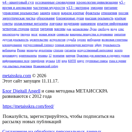
ч4 - квантовый суп
осознанные сновидения
хронология цивилизации
ч5 -
время и аномалии
частички мудрости
ч13 - матрица
эмоции
питание
управление реальностью
защита
юмор
маразм крепчае
фракталы
отношения
россия
энергетическая чистка
образование
близнецовые души
высшая реальность
краткие
советы
оплавленные мегалиты
ловушки
медитации
шаманизм
изъятие информации
четвертая сторона
потоп
тартария
масоны
рак
катаклизмы
Луна
свобода
вода
секс
инсектоиды
творец
мозг
новая земля
символы
вакцины лекарства и прививки
эмпатия
другая реальность
целительство
астрология
судьба
хроно
вибрация
волновая генетика
клонирование
регрессивный гипноз
генная инженерия материи
эфир
триальность
вебинары
Реики
монады
архетипы
стихии
гиганты
искусственный интеллект
золото
коронавирус
криптовалюты
техника
12
телепатия
материя
Практики для новичков и среднего уровня
информационное поле
гиперборея
музыка
144
вера
КНТП
вирус
групповые сеансы
глаза и зрение
для опытных практиков
Исаакиевский собор
metaisskra.com
© 2026
Этот сайт запущен 11.11.17.
Блог Digitall Angell
и сама методика МЕТАИССКРА
развиваются с 2012 года
https://metaisskra.com/feed/
Пожалуйста, зарегистрируйтесь, чтобы подписаться на
рассылку новых публикаций
Соглашение на обработку персональных данных