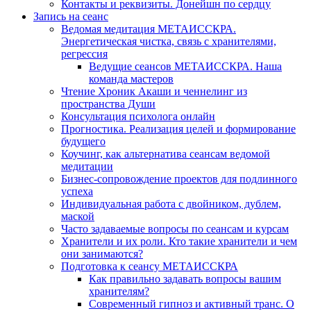
Контакты и реквизиты. Донейшн по сердцу
Запись на сеанс
Ведомая медитация МЕТАИССКРА.
Энергетическая чистка, связь с хранителями,
регрессия
Ведущие сеансов МЕТАИССКРА. Наша
команда мастеров
Чтение Хроник Акаши и ченнелинг из
пространства Души
Консультация психолога онлайн
Прогностика. Реализация целей и формирование
будущего
Коучинг, как альтернатива сеансам ведомой
медитации
Бизнес-сопровождение проектов для подлинного
успеха
Индивидуальная работа с двойником, дублем,
маской
Часто задаваемые вопросы по сеансам и курсам
Хранители и их роли. Кто такие хранители и чем
они занимаются?
Подготовка к сеансу МЕТАИССКРА
Как правильно задавать вопросы вашим
хранителям?
Современный гипноз и активный транс. О