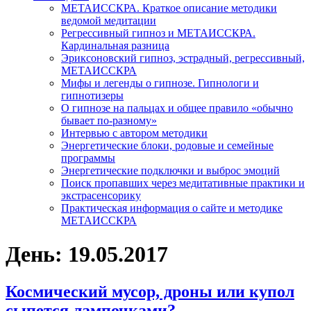
МЕТАИССКРА. Краткое описание методики
ведомой медитации
Регрессивный гипноз и МЕТАИССКРА.
Кардинальная разница
Эриксоновский гипноз, эстрадный, регрессивный,
МЕТАИССКРА
Мифы и легенды о гипнозе. Гипнологи и
гипнотизеры
О гипнозе на пальцах и общее правило «обычно
бывает по-разному»
Интервью с автором методики
Энергетические блоки, родовые и семейные
программы
Энергетические подключки и выброс эмоций
Поиск пропавших через медитативные практики и
экстрасенсорику
Практическая информация о сайте и методике
МЕТАИССКРА
День: 19.05.2017
Космический мусор, дроны или купол
сыпется лампочками?