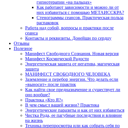
гипнотерапии «на пальцах»
Как работают зависимости и можно ли от
них избавиться с помощью МЕТАИССКРА?
Стенограммы сеансов. Практическая польза
распаковок
Работа над собой, вопросы и практики после
сеанса
Контакты и реквизиты. Донейшн по сердцу
Отзывы
Полезное
Манифест Свободного Сознания. Новая версия
Манифест Космической Радости
Энергетическая защита от негатива, магическая
защита
МАНИФЕСТ СВОБОДНОГО ЧЕЛОВЕКА
Заземление и перебор энергии. Что делать если
«выносит» после практик
Как найти свое предназначение и существует ли
оно вообще?
Практика «Кто Я?»
В чем смысл вашей жизни? Практика
Энергетические паразиты и как от них избавиться
Чистка Рода, ее пагубные последствия и влияние
на жизнь
Техника перепросмотра или как собрать себя по