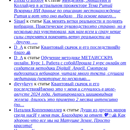
Zoxid G'afforov
к статье
Менделеев, Эйнштейн и
Коллайдер в астральном прожекторе
Тема Ритий
Вскормил ИИ данные по описанию местонахождение
Рития и вот что оно выдало На основе вашего…
Sinael
к статье
Как менять ветки реальности и поднять
вибрации. Практическое руководство
это странно, но я
несколько раз чувствовала, как нам всем и сразу некие
силы стремятся поменять ветку реальности на
_другую_,…
D_A
к статье
Квантовый скачок и его последствия
Во
благо 🙏
D_A
к статье
Обучение методике МЕТАИССКРА
онлайн. Курс 1. Работа с собой
Прошла 1 курс онлайн от
создателя методики Digitall_Angell. Смотрела
видеозаписи вебинаров, читала много текста, слушала
медитации (некоторые по несколько…
djeyykeyy
к статье
Квантовый скачок и его
последствия
Именно это у меня и случилось в июле-
августе 2024 года. Активировалась шишковидная
железа, длилось это примерно 2 месяца интенсивно
(по…
Наталия Коппенмюллер
к статье
Души из других миров
среди нас
И у меня так. Благодарю за ответ 💖✨️🙏 Как
здорово что все мы на Матушке Земле. Просто
красота!