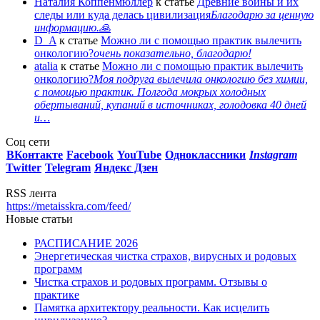
Наталия Коппенмюллер
к статье
Древние войны и их
следы или куда делась цивилизация
Благодарю за ценную
информацию.🙏
D_A
к статье
Можно ли с помощью практик вылечить
онкологию?
очень показательно, благодарю!
atalia
к статье
Можно ли с помощью практик вылечить
онкологию?
Моя подруга вылечила онкологию без химии,
с помощью практик. Полгода мокрых холодных
обертываний, купаний в источниках, голодовка 40 дней
и…
Соц сети
ВКонтакте
Facebook
You
Tube
Одноклассники
Instagram
Twitter
Telegram
Яндекс Дзен
RSS лента
https://metaisskra.com/feed/
Новые статьи
РАСПИСАНИЕ 2026
Энергетическая чистка страхов, вирусных и родовых
программ
Чистка страхов и родовых программ. Отзывы о
практике
Памятка архитектору реальности. Как исцелить