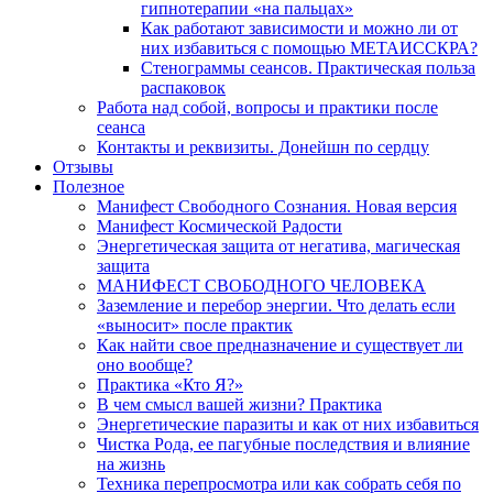
гипнотерапии «на пальцах»
Как работают зависимости и можно ли от
них избавиться с помощью МЕТАИССКРА?
Стенограммы сеансов. Практическая польза
распаковок
Работа над собой, вопросы и практики после
сеанса
Контакты и реквизиты. Донейшн по сердцу
Отзывы
Полезное
Манифест Свободного Сознания. Новая версия
Манифест Космической Радости
Энергетическая защита от негатива, магическая
защита
МАНИФЕСТ СВОБОДНОГО ЧЕЛОВЕКА
Заземление и перебор энергии. Что делать если
«выносит» после практик
Как найти свое предназначение и существует ли
оно вообще?
Практика «Кто Я?»
В чем смысл вашей жизни? Практика
Энергетические паразиты и как от них избавиться
Чистка Рода, ее пагубные последствия и влияние
на жизнь
Техника перепросмотра или как собрать себя по