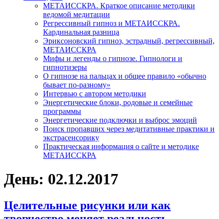
МЕТАИССКРА. Краткое описание методики
ведомой медитации
Регрессивный гипноз и МЕТАИССКРА.
Кардинальная разница
Эриксоновский гипноз, эстрадный, регрессивный,
МЕТАИССКРА
Мифы и легенды о гипнозе. Гипнологи и
гипнотизеры
О гипнозе на пальцах и общее правило «обычно
бывает по-разному»
Интервью с автором методики
Энергетические блоки, родовые и семейные
программы
Энергетические подключки и выброс эмоций
Поиск пропавших через медитативные практики и
экстрасенсорику
Практическая информация о сайте и методике
МЕТАИССКРА
День: 02.12.2017
Целительные рисунки или как
творчество меняет реальность