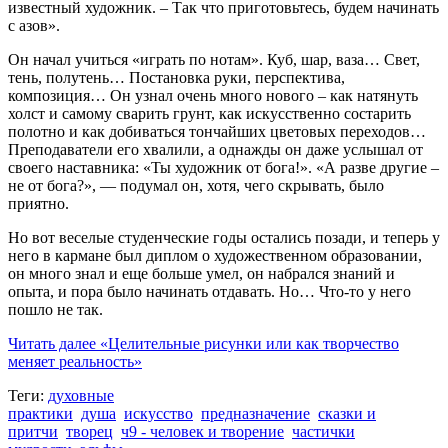
известный художник. – Так что приготовьтесь, будем начинать
с азов».
Он начал учиться «играть по нотам». Куб, шар, ваза… Свет,
тень, полутень… Постановка руки, перспектива,
композиция… Он узнал очень много нового – как натянуть
холст и самому сварить грунт, как искусственно состарить
полотно и как добиваться тончайших цветовых переходов…
Преподаватели его хвалили, а однажды он даже услышал от
своего наставника: «Ты художник от бога!». «А разве другие –
не от бога?», — подумал он, хотя, чего скрывать, было
приятно.
Но вот веселые студенческие годы остались позади, и теперь у
него в кармане был диплом о художественном образовании,
он много знал и еще больше умел, он набрался знаний и
опыта, и пора было начинать отдавать. Но… Что-то у него
пошло не так.
Читать далее
«Целительные рисунки или как творчество
меняет реальность»
Теги:
духовные
практики
душа
искусство
предназначение
сказки и
притчи
творец
ч9 - человек и творение
частички