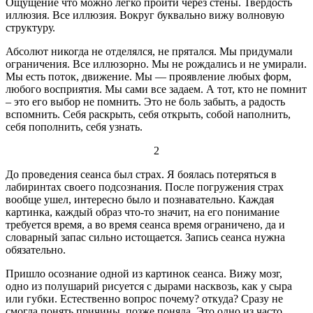
Ощущение что можно легко пройти через стены. Твердость
иллюзия. Все иллюзия. Вокруг буквально вижу волновую
структуру.
Абсолют никогда не отделялся, не прятался. Мы придумали
ограничения. Все иллюзорно. Мы не рождались и не умирали.
Мы есть поток, движение. Мы — проявление любых форм,
любого восприятия. Мы сами все задаем. А тот, кто не помнит
– это его выбор не помнить. Это не боль забыть, а радость
вспомнить. Себя раскрыть, себя открыть, собой наполнить,
себя пополнить, себя узнать.
2
До проведения сеанса был страх. Я боялась потеряться в
лабиринтах своего подсознания. После погружения страх
вообще ушел, интересно было и познавательно. Каждая
картинка, каждый образ что-то значит, на его понимание
требуется время, а во время сеанса время ограничено, да и
словарный запас сильно истощается. Запись сеанса нужна
обязательно.
Пришло осознание одной из картинок сеанса. Вижу мозг,
одно из полушарий рисуется с дырами насквозь, как у сыра
или губки. Естественно вопрос почему? откуда? Сразу не
смогла понять причины, позже поняла. Это одно из часто