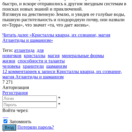
быстро, и вскоре отправились к другим звездным системам в
поисках новых знаний и приключений.
Взглянув на девственную Землю, и увидев ее голубые воды,
пышную растительность и плодородную почву, они назвали
ее«Терра», что значит «та, что дает жизнь».
Читать далее
«Кристаллы кварца, их сознание, магия
Атлантиды и шаманизм»
Теги:
атлантида
для
новичков
кристаллы
магия
минеральные формы
жизни
способности и таланты
человека
хранители
шаманизм
12 комментариев
к записи Кристаллы кварца, их сознание,
магия Атлантиды и шаманизм
7 271
Авторизация
Регистрация
*
*
Войти через:
Запомнить
Потеряли пароль?