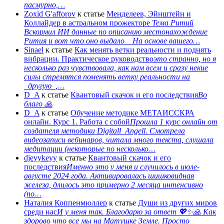
пасмурно,…
Zoxid G'afforov
к статье
Менделеев, Эйнштейн и
Коллайдер в астральном прожекторе
Тема Ритий
Вскормил ИИ данные по описанию местонахождение
Рития и вот что оно выдало На основе вашего…
Sinael
к статье
Как менять ветки реальности и поднять
вибрации. Практическое руководство
это странно, но я
несколько раз чувствовала, как нам всем и сразу некие
силы стремятся поменять ветку реальности на
_другую_,…
D_A
к статье
Квантовый скачок и его последствия
Во
благо 🙏
D_A
к статье
Обучение методике МЕТАИССКРА
онлайн. Курс 1. Работа с собой
Прошла 1 курс онлайн от
создателя методики Digitall_Angell. Смотрела
видеозаписи вебинаров, читала много текста, слушала
медитации (некоторые по несколько…
djeyykeyy
к статье
Квантовый скачок и его
последствия
Именно это у меня и случилось в июле-
августе 2024 года. Активировалась шишковидная
железа, длилось это примерно 2 месяца интенсивно
(по…
Наталия Коппенмюллер
к статье
Души из других миров
среди нас
И у меня так. Благодарю за ответ 💖✨️🙏 Как
здорово что все мы на Матушке Земле. Просто