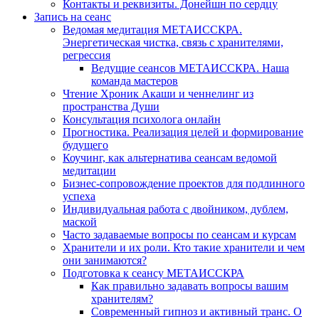
Контакты и реквизиты. Донейшн по сердцу
Запись на сеанс
Ведомая медитация МЕТАИССКРА.
Энергетическая чистка, связь с хранителями,
регрессия
Ведущие сеансов МЕТАИССКРА. Наша
команда мастеров
Чтение Хроник Акаши и ченнелинг из
пространства Души
Консультация психолога онлайн
Прогностика. Реализация целей и формирование
будущего
Коучинг, как альтернатива сеансам ведомой
медитации
Бизнес-сопровождение проектов для подлинного
успеха
Индивидуальная работа с двойником, дублем,
маской
Часто задаваемые вопросы по сеансам и курсам
Хранители и их роли. Кто такие хранители и чем
они занимаются?
Подготовка к сеансу МЕТАИССКРА
Как правильно задавать вопросы вашим
хранителям?
Современный гипноз и активный транс. О