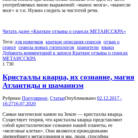
употребляемых мною выражений: «вынос мозга», «вынесли
мозг» и т.п. Нужно следить за чистотой речи.
Читать далее
«Краткие отзывы о сеансах МЕТАИССКРА»
Теги:
для новичков
краткие описания сеансов
отзыв о
сеансе
сеансы новых гипнологов
хранители
языки
Добавить комментарий
к записи Краткие отзывы о сеансах
МЕТАИССКРА
1 730
Кристаллы кварца, их сознание, магия
Атлантиды и шаманизм
Рубрики
Популярное
,
Статьи
Опубликовано
02.12.2017 -
16:27
16.07.2020
Самые магические камни на Земле — кристаллы кварца.
Существует теория, что кристаллы кварца представляют
собой кристаллическое сознание нашей планеты, ее
«мозговые клетки». Они являются проводниками
древнейшего метасознания и мы, люди, способны