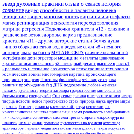
звезд
духовные практики
отзыв о сеансе
история
сознание
видео
способности и таланты человека
очищение
творец
многомерность
картины и артефакты
магия
реинкарнация
психология
переход
эволюция
матрица
регрессия
Подключки
хранители
ч12 - слияние и
разделение веток
здоровье
карма
предназначение
кристаллы
ч11 - другие
авторские статьи
Земля
душа
гипноз
сборка аспектов
род и родовые связи
ч8 - немного
истории
аватары богов
МЕТАИССКРА
слияние реальностей
метафизика
дети
эгрегоры
медицина
мегалиты
цивилизация
краткие описания сеансов
ч2 - звездный десант
высшее я
часть1
- реальность и сознание
архитектура
психотронные технологии
космические войны
многомерная картина происходящего
предиктор
энергия
Порталы
философия
ч6 - вирус страха
религия
пробуждение
faq
ДНК
подселение
любовь
женская
психика
дуальность
теории заговора
градостроение
минеральные
формы жизни
спецслужбы
Сны
серые
физика
интересные книги
искра
творца
новости
новое пространство
страх
природа
наука
другие миры
драконы
Египет
финансы
космический разум
рептилии
эго
кристаллическая решетка
пришельцы
время
реальность
зомбирование
ч7 - голограмма солнечной системы
третья сторона
макрохирургия
планеты
не мое
языки
политика
путешествия во времени
атлантида
архитекторы перемен
медиа постановки
неизведанное
чакры
искусство
развитие
будущее
животные
космология
нло
изобилие
болталка