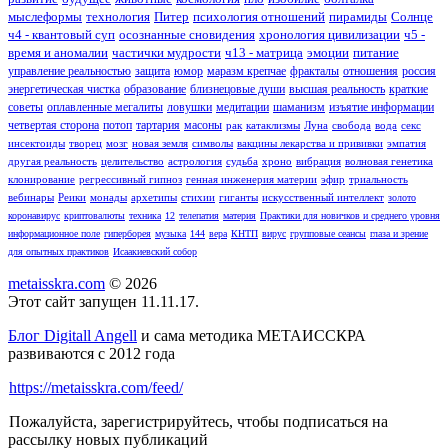
мыслеформы
технология
Питер
психология отношений
пирамиды
Солнце
ч4 - квантовый суп
осознанные сновидения
хронология цивилизации
ч5 -
время и аномалии
частички мудрости
ч13 - матрица
эмоции
питание
управление реальностью
защита
юмор
маразм крепчае
фракталы
отношения
россия
энергетическая чистка
образование
близнецовые души
высшая реальность
краткие
советы
оплавленные мегалиты
ловушки
медитации
шаманизм
изъятие информации
четвертая сторона
потоп
тартария
масоны
рак
катаклизмы
Луна
свобода
вода
секс
инсектоиды
творец
мозг
новая земля
символы
вакцины лекарства и прививки
эмпатия
другая реальность
целительство
астрология
судьба
хроно
вибрация
волновая генетика
клонирование
регрессивный гипноз
генная инженерия материи
эфир
триальность
вебинары
Реики
монады
архетипы
стихии
гиганты
искусственный интеллект
золото
коронавирус
криптовалюты
техника
12
телепатия
материя
Практики для новичков и среднего уровня
информационное поле
гиперборея
музыка
144
вера
КНТП
вирус
групповые сеансы
глаза и зрение
для опытных практиков
Исаакиевский собор
metaisskra.com
© 2026
Этот сайт запущен 11.11.17.
Блог Digitall Angell
и сама методика МЕТАИССКРА
развиваются с 2012 года
https://metaisskra.com/feed/
Пожалуйста, зарегистрируйтесь, чтобы подписаться на
рассылку новых публикаций