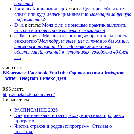
красота!
Наталия Коппенмюллер
к статье
Древние войны и их
следы или куда делась цивилизация
Благодарю за ценную
информацию.🙏
D_A
к статье
Можно ли с помощью практик вылечить
онкологию?
очень показательно, благодарю!
atalia
к статье
Можно ли с помощью практик вылечить
онкологию?
Моя подруга вылечила онкологию без химии,
с помощью практик. Полгода мокрых холодных
обертываний, купаний в источниках, голодовка 40 дней
и…
Соц сети
ВКонтакте
Facebook
You
Tube
Одноклассники
Instagram
Twitter
Telegram
Яндекс Дзен
RSS лента
https://metaisskra.com/feed/
Новые статьи
РАСПИСАНИЕ 2026
Энергетическая чистка страхов, вирусных и родовых
программ
Чистка страхов и родовых программ. Отзывы о
практике