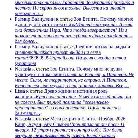
многими практиками. Работает до мурашек правдиво и
честно. Не скроешь состояние. Вывести на инсайт
помогает и…
Ратмир Валиуллин
к статье
Зов Египта. Почему многие
души чувствуют с ним связь?
Интересно звучит. А если
она безконечная Игра. Что тогда завершается? Или
только грань многомерного кубика рубика находит пазл
для более…
Ратмир Валиуллин
к статье
Древние письмена, коды и
символы
hurakkan привет выйди на связь
ratmir999999999@gmail.com На меня выходили твои
кураторы
Nastasia
к статье
Зов Египта. Почему многие души
чувствуют с ним связь?
Тянет не Египет, а Пантеон. Не
место Силы, не территория, не страна. А Пантеон.
Кристаллы, энергоузлы, сети, потоки, каналы. Всё,…
Lissa
к статье
Древо жизни и истинная роль
женщины
Красивое описание. У меня схожий опыт, но
не совсем. Был период познания "вселенского
пространства" и своих аспектов. После началось
движение…
Nastasia
к статье
Мета ретрит в Египте. Ноябрь 2026.
Каир, Асуан, Абу Симбел
Прочитала этот пост 11
января. 12 утром приснился сон про воду. Там были
ведущие, незнакомые люди, озеро. Было холодно,