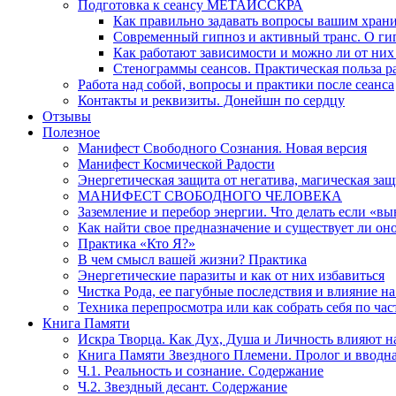
Подготовка к сеансу МЕТАИССКРА
Как правильно задавать вопросы вашим хран
Современный гипноз и активный транс. О ги
Как работают зависимости и можно ли от н
Стенограммы сеансов. Практическая польза р
Работа над собой, вопросы и практики после сеанса
Контакты и реквизиты. Донейшн по сердцу
Отзывы
Полезное
Манифест Свободного Сознания. Новая версия
Манифест Космической Радости
Энергетическая защита от негатива, магическая защ
МАНИФЕСТ СВОБОДНОГО ЧЕЛОВЕКА
Заземление и перебор энергии. Что делать если «в
Как найти свое предназначение и существует ли он
Практика «Кто Я?»
В чем смысл вашей жизни? Практика
Энергетические паразиты и как от них избавиться
Чистка Рода, ее пагубные последствия и влияние н
Техника перепросмотра или как собрать себя по час
Книга Памяти
Искра Творца. Как Дух, Душа и Личность влияют н
Книга Памяти Звездного Племени. Пролог и вводн
Ч.1. Реальность и сознание. Содержание
Ч.2. Звездный десант. Содержание