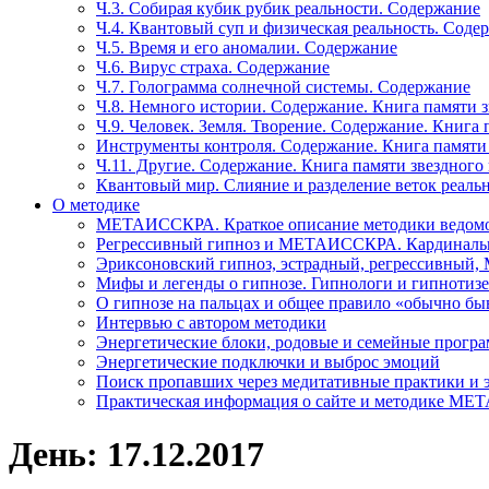
Ч.3. Собирая кубик рубик реальности. Содержание
Ч.4. Квантовый суп и физическая реальность. Соде
Ч.5. Время и его аномалии. Содержание
Ч.6. Вирус страха. Содержание
Ч.7. Голограмма солнечной системы. Содержание
Ч.8. Немного истории. Содержание. Книга памяти 
Ч.9. Человек. Земля. Творение. Содержание. Книга
Инструменты контроля. Содержание. Книга памяти
Ч.11. Другие. Содержание. Книга памяти звездного
Квантовый мир. Слияние и разделение веток реаль
О методике
МЕТАИССКРА. Краткое описание методики ведом
Регрессивный гипноз и МЕТАИССКРА. Кардинальн
Эриксоновский гипноз, эстрадный, регрессивны
Мифы и легенды о гипнозе. Гипнологи и гипнотиз
О гипнозе на пальцах и общее правило «обычно бы
Интервью с автором методики
Энергетические блоки, родовые и семейные прогр
Энергетические подключки и выброс эмоций
Поиск пропавших через медитативные практики и 
Практическая информация о сайте и методике М
День: 17.12.2017