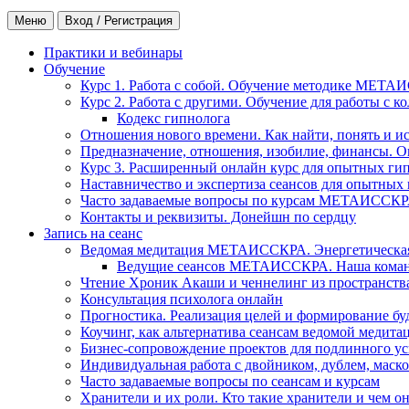
Меню
Вход / Регистрация
Практики и вебинары
Обучение
Курс 1. Работа с собой. Обучение методике МЕТА
Курс 2. Работа с другими. Обучение для работы с 
Кодекс гипнолога
Отношения нового времени. Как найти, понять и и
Предназначение, отношения, изобилие, финансы. О
Курс 3. Расширенный онлайн курс для опытных ги
Наставничество и экспертиза сеансов для опытных
Часто задаваемые вопросы по курсам МЕТАИССК
Контакты и реквизиты. Донейшн по сердцу
Запись на сеанс
Ведомая медитация МЕТАИССКРА. Энергетическая ч
Ведущие сеансов МЕТАИССКРА. Наша коман
Чтение Хроник Акаши и ченнелинг из пространст
Консультация психолога онлайн
Прогностика. Реализация целей и формирование б
Коучинг, как альтернатива сеансам ведомой медита
Бизнес-сопровождение проектов для подлинного ус
Индивидуальная работа с двойником, дублем, маск
Часто задаваемые вопросы по сеансам и курсам
Хранители и их роли. Кто такие хранители и чем о