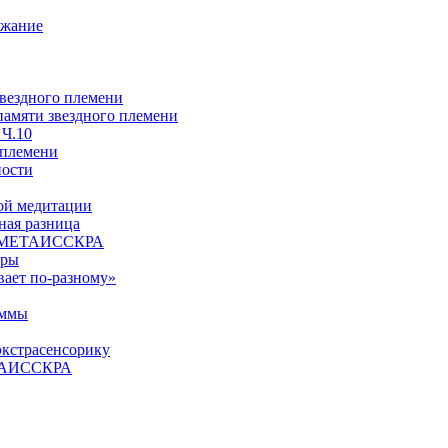
ржание
звездного племени
 памяти звездного племени
 Ч.10
 племени
ности
ой медитации
ая разница
й, МЕТАИССКРА
еры
вает по-разному»
аммы
экстрасенсорику
ЕТАИССКРА