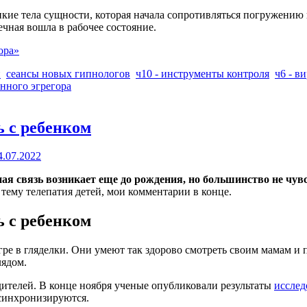
нкие тела сущности, которая начала сопротивляться погружени
чная вошла в рабочее состояние.
ора»
и
сеансы новых гипнологов
ч10 - инструменты контроля
ч6 - в
нного эгрегора
ь с ребенком
4.07.2022
 связь возникает еще до рождения, но большинство не чувст
 тему телепатия детей, мои комментарии в конце.
ь с ребенком
е в гляделки. Они умеют так здорово смотреть своим мамам и па
лядом.
ителей. В конце ноября ученые опубликовали результаты
исслед
 синхронизируются.