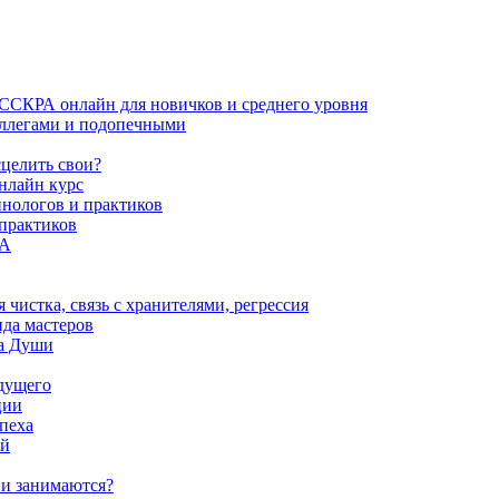
ИССКРА онлайн для новичков и среднего уровня
коллегами и подопечными
сцелить свои?
нлайн курс
пнологов и практиков
 практиков
РА
истка, связь с хранителями, регрессия
да мастеров
ва Души
удущего
ции
пеха
ой
ни занимаются?