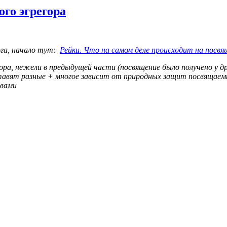
го эгрегора
ога, начало тут:
Рейки. Что на самом деле происходит на посвя
гора, нежели в предыдущей части (посвящение было получено у д
ставят разные + многое зависит от природных защит посвящае
овами