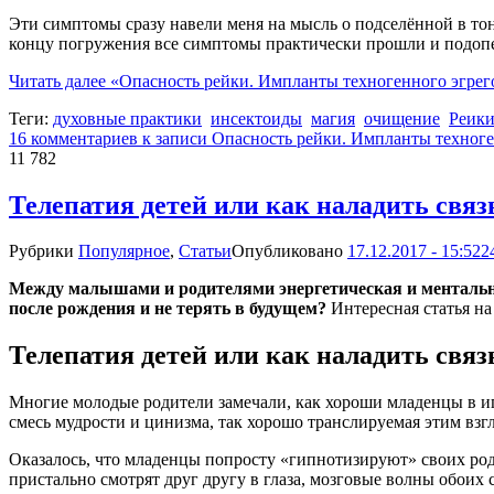
Эти симптомы сразу навели меня на мысль о подселённой в то
концу погружения все симптомы практически прошли и подопе
Читать далее
«Опасность рейки. Импланты техногенного эгрег
Теги:
духовные практики
инсектоиды
магия
очищение
Реик
16 комментариев
к записи Опасность рейки. Импланты техноге
11 782
Телепатия детей или как наладить связ
Рубрики
Популярное
,
Статьи
Опубликовано
17.12.2017 - 15:52
2
Между малышами и родителями энергетическая и ментальная
после рождения и не терять в будущем?
Интересная статья на
Телепатия детей или как наладить связ
Многие молодые родители замечали, как хороши младенцы в игр
смесь мудрости и цинизма, так хорошо транслируемая этим взг
Оказалось, что младенцы попросту «гипнотизируют» своих род
пристально смотрят друг другу в глаза, мозговые волны обоих