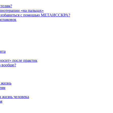
ителям?
пнотерапии «на пальцах»
их избавиться с помощью МЕТАИССКРА?
аспаковок
ита
ыносит» после практик
о вообще?
а жизнь
тям
а жизнь человека
ая