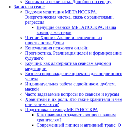
Контакты и реквизиты. Донейшн по сердцу
Запись на сеанс
Ведомая медитация МЕТАИССКРА.
Энергетическая чистка, связь с хранителями,
регрессия
Ведущие сеансов МЕТАИССКРА. Наша
команда мастеров
Чтение Хроник Акаши и ченнелинг из
пространства Души
Консультация психолога онлайн
Прогностика. Реализация целей и формирование
будущего
Коучинг, как альтернатива сеансам ведомой
медитации
Бизнес-сопровождение проектов для подлинного
успеха
Индивидуальная работа с двойником, дублем,
маской
Часто задаваемые вопросы по сеансам и курсам
Хранители и их роли. Кто такие хранители и чем
они занимаются?
Подготовка к сеансу МЕТАИССКРА
Как правильно задавать вопросы вашим
хранителям?
Современный гипноз и активный транс. О