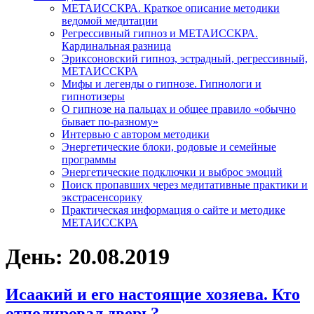
МЕТАИССКРА. Краткое описание методики
ведомой медитации
Регрессивный гипноз и МЕТАИССКРА.
Кардинальная разница
Эриксоновский гипноз, эстрадный, регрессивный,
МЕТАИССКРА
Мифы и легенды о гипнозе. Гипнологи и
гипнотизеры
О гипнозе на пальцах и общее правило «обычно
бывает по-разному»
Интервью с автором методики
Энергетические блоки, родовые и семейные
программы
Энергетические подключки и выброс эмоций
Поиск пропавших через медитативные практики и
экстрасенсорику
Практическая информация о сайте и методике
МЕТАИССКРА
День: 20.08.2019
Исаакий и его настоящие хозяева. Кто
отполировал дверь?