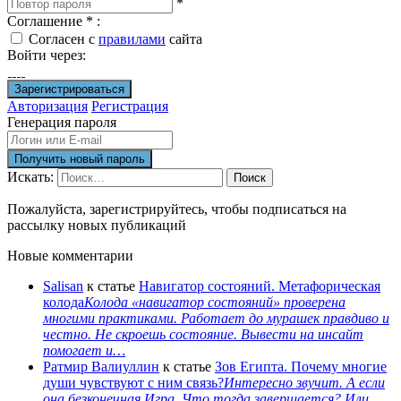
*
Соглашение
*
:
Согласен с
правилами
сайта
Войти через:
Авторизация
Регистрация
Генерация пароля
Искать:
Поиск
Пожалуйста, зарегистрируйтесь, чтобы подписаться на
рассылку новых публикаций
Новые комментарии
Salisan
к статье
Навигатор состояний. Метафорическая
колода
Колода «навигатор состояний» проверена
многими практиками. Работает до мурашек правдиво и
честно. Не скроешь состояние. Вывести на инсайт
помогает и…
Ратмир Валиуллин
к статье
Зов Египта. Почему многие
души чувствуют с ним связь?
Интересно звучит. А если
она безконечная Игра. Что тогда завершается? Или