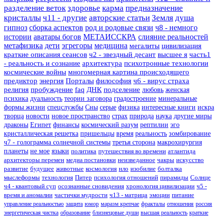
разделение веток
здоровье
карма
предназначение
кристаллы
ч11 - другие
авторские статьи
Земля
душа
гипноз
сборка аспектов
род и родовые связи
ч8 - немного
истории
аватары богов
МЕТАИССКРА
слияние реальностей
метафизика
дети
эгрегоры
медицина
мегалиты
цивилизация
краткие описания сеансов
ч2 - звездный десант
высшее я
часть1
- реальность и сознание
архитектура
психотронные технологии
космические войны
многомерная картина происходящего
предиктор
энергия
Порталы
философия
ч6 - вирус страха
религия
пробуждение
faq
ДНК
подселение
любовь
женская
психика
дуальность
теории заговора
градостроение
минеральные
формы жизни
спецслужбы
Сны
серые
физика
интересные книги
искра
творца
новости
новое пространство
страх
природа
наука
другие миры
драконы
Египет
финансы
космический разум
рептилии
эго
кристаллическая решетка
пришельцы
время
реальность
зомбирование
ч7 - голограмма солнечной системы
третья сторона
макрохирургия
планеты
не мое
языки
политика
путешествия во времени
атлантида
архитекторы перемен
медиа постановки
неизведанное
чакры
искусство
развитие
будущее
животные
космология
нло
изобилие
болталка
мыслеформы
технология
Питер
психология отношений
пирамиды
Солнце
ч4 - квантовый суп
осознанные сновидения
хронология цивилизации
ч5 -
время и аномалии
частички мудрости
ч13 - матрица
эмоции
питание
управление реальностью
защита
юмор
маразм крепчае
фракталы
отношения
россия
энергетическая чистка
образование
близнецовые души
высшая реальность
краткие