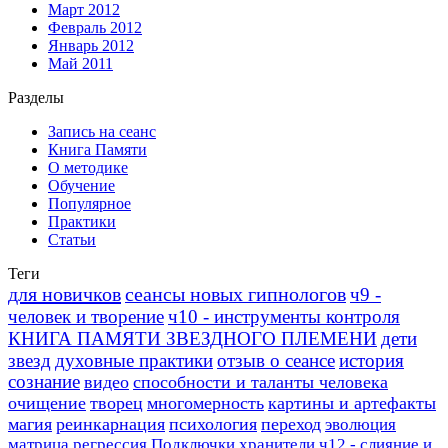
Март 2012
Февраль 2012
Январь 2012
Май 2011
Разделы
Запись на сеанс
Книга Памяти
О методике
Обучение
Популярное
Практики
Статьи
Теги
для новичков
сеансы новых гипнологов
ч9 -
человек и творение
ч10 - инструменты контроля
КНИГА ПАМЯТИ ЗВЕЗДНОГО ПЛЕМЕНИ
дети
звезд
духовные практики
отзыв о сеансе
история
сознание
видео
способности и таланты человека
очищение
творец
многомерность
картины и артефакты
магия
реинкарнация
психология
переход
эволюция
матрица
регрессия
Подключки
хранители
ч12 - слияние и