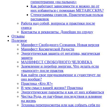
гипнотерапии «на пальцах»
Как работают зависимости и можно ли от
них избавиться с помощью МЕТАИССКРА?
Стенограммы сеансов. Практическая польза
распаковок
Работа над собой, вопросы и практики после
сеанса
Контакты и реквизиты. Донейшн по сердцу
Отзывы
Полезное
Манифест Свободного Сознания. Новая версия
Манифест Космической Радости
Энергетическая защита от негатива, магическая
защита
МАНИФЕСТ СВОБОДНОГО ЧЕЛОВЕКА
Заземление и перебор энергии. Что делать если
«выносит» после практик
Как найти свое предназначение и существует ли
оно вообще?
Практика «Кто Я?»
В чем смысл вашей жизни? Практика
Энергетические паразиты и как от них избавиться
Чистка Рода, ее пагубные последствия и влияние
на жизнь
Техника перепросмотра или как собрать себя по