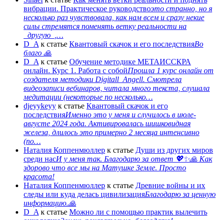
вибрации. Практическое руководство
это странно, но я
несколько раз чувствовала, как нам всем и сразу некие
силы стремятся поменять ветку реальности на
_другую_,…
D_A
к статье
Квантовый скачок и его последствия
Во
благо 🙏
D_A
к статье
Обучение методике МЕТАИССКРА
онлайн. Курс 1. Работа с собой
Прошла 1 курс онлайн от
создателя методики Digitall_Angell. Смотрела
видеозаписи вебинаров, читала много текста, слушала
медитации (некоторые по несколько…
djeyykeyy
к статье
Квантовый скачок и его
последствия
Именно это у меня и случилось в июле-
августе 2024 года. Активировалась шишковидная
железа, длилось это примерно 2 месяца интенсивно
(по…
Наталия Коппенмюллер
к статье
Души из других миров
среди нас
И у меня так. Благодарю за ответ 💖✨️🙏 Как
здорово что все мы на Матушке Земле. Просто
красота!
Наталия Коппенмюллер
к статье
Древние войны и их
следы или куда делась цивилизация
Благодарю за ценную
информацию.🙏
D_A
к статье
Можно ли с помощью практик вылечить