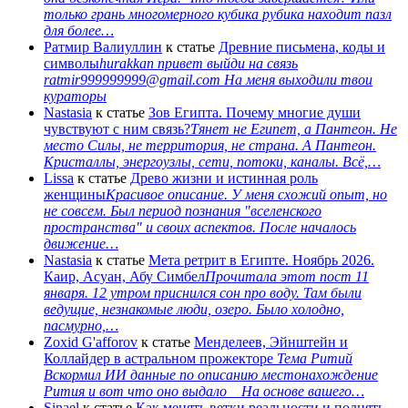
только грань многомерного кубика рубика находит пазл
для более…
Ратмир Валиуллин
к статье
Древние письмена, коды и
символы
hurakkan привет выйди на связь
ratmir999999999@gmail.com На меня выходили твои
кураторы
Nastasia
к статье
Зов Египта. Почему многие души
чувствуют с ним связь?
Тянет не Египет, а Пантеон. Не
место Силы, не территория, не страна. А Пантеон.
Кристаллы, энергоузлы, сети, потоки, каналы. Всё,…
Lissa
к статье
Древо жизни и истинная роль
женщины
Красивое описание. У меня схожий опыт, но
не совсем. Был период познания "вселенского
пространства" и своих аспектов. После началось
движение…
Nastasia
к статье
Мета ретрит в Египте. Ноябрь 2026.
Каир, Асуан, Абу Симбел
Прочитала этот пост 11
января. 12 утром приснился сон про воду. Там были
ведущие, незнакомые люди, озеро. Было холодно,
пасмурно,…
Zoxid G'afforov
к статье
Менделеев, Эйнштейн и
Коллайдер в астральном прожекторе
Тема Ритий
Вскормил ИИ данные по описанию местонахождение
Рития и вот что оно выдало На основе вашего…
Sinael
к статье
Как менять ветки реальности и поднять