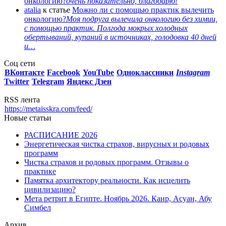
онкологию?
очень показательно, благодарю!
atalia
к статье
Можно ли с помощью практик вылечить
онкологию?
Моя подруга вылечила онкологию без химии,
с помощью практик. Полгода мокрых холодных
обертываний, купаний в источниках, голодовка 40 дней
и…
Соц сети
ВКонтакте
Facebook
You
Tube
Одноклассники
Instagram
Twitter
Telegram
Яндекс Дзен
RSS лента
https://metaisskra.com/feed/
Новые статьи
РАСПИСАНИЕ 2026
Энергетическая чистка страхов, вирусных и родовых
программ
Чистка страхов и родовых программ. Отзывы о
практике
Памятка архитектору реальности. Как исцелить
цивилизацию?
Мета ретрит в Египте. Ноябрь 2026. Каир, Асуан, Абу
Симбел
Архив