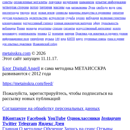
советы
оплавленные мегалиты
ловушки
медитации
шаманизм
изъятие информации
четвертая сторона
потоп
тартария
масоны
рак
катаклизмы
Луна
свобода
вода
секс
инсектоиды
творец
мозг
новая земля
символы
вакцины лекарства и прививки
эмпатия
другая реальность
целительство
астрология
судьба
хроно
вибрация
волновая генетика
клонирование
регрессивный гипноз
генная инженерия материи
эфир
триальность
вебинары
Реики
монады
архетипы
стихии
гиганты
искусственный интеллект
золото
коронавирус
криптовалюты
техника
12
телепатия
материя
Практики для новичков и среднего уровня
информационное поле
гиперборея
музыка
144
вера
КНТП
вирус
групповые сеансы
глаза и зрение
для опытных практиков
Исаакиевский собор
metaisskra.com
© 2026
Этот сайт запущен 11.11.17.
Блог Digitall Angell
и сама методика МЕТАИССКРА
развиваются с 2012 года
https://metaisskra.com/feed/
Пожалуйста, зарегистрируйтесь, чтобы подписаться на
рассылку новых публикаций
Соглашение на обработку персональных данных
ВКонтакте
Facebook
You
Tube
Одноклассники
Instagram
Twitter
Telegram
Яндекс Дзен
Главная
О методике
Обучение
Запись на сеанс
Отзывы