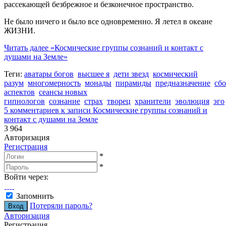
рассекающей безбрежное и безконечное пространство.
Не было ничего и было все одновременно. Я летел в океане
ЖИЗНИ.
Читать далее
«Космические группы сознаний и контакт с
душами на Земле»
Теги:
аватары богов
высшее я
дети звезд
космический
разум
многомерность
монады
пирамиды
предназначение
сбо
аспектов
сеансы новых
гипнологов
сознание
страх
творец
хранители
эволюция
эго
5 комментариев
к записи Космические группы сознаний и
контакт с душами на Земле
3 964
Авторизация
Регистрация
*
*
Войти через:
Запомнить
Потеряли пароль?
Авторизация
Регистрация