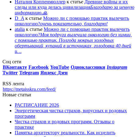
Наталия Коппенмюллер
к статье
Древние войны и их
следы или куда делась цивилизация
Благодарю за ценную
информацию.🙏
D_A
к статье
Можно ли с помощью практик вылечить
онкологию?
очень показательно, благодарю!
atalia
к статье
Можно ли с помощью практик вылечить
онкологию?
Моя подруга вылечила онкологию без химии,
с помощью практик. Полгода мокрых холодных
обертываний, купаний в источниках, голодовка 40 дней
и…
Соц сети
ВКонтакте
Facebook
You
Tube
Одноклассники
Instagram
Twitter
Telegram
Яндекс Дзен
RSS лента
https://metaisskra.com/feed/
Новые статьи
РАСПИСАНИЕ 2026
Энергетическая чистка страхов, вирусных и родовых
программ
Чистка страхов и родовых программ. Отзывы о
практике
Памятка архитектору реальности. Как исцелить