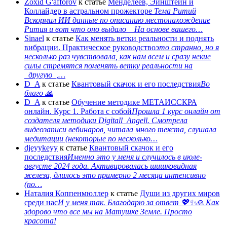
Zoxid G'afforov
к статье
Менделеев, Эйнштейн и
Коллайдер в астральном прожекторе
Тема Ритий
Вскормил ИИ данные по описанию местонахождение
Рития и вот что оно выдало На основе вашего…
Sinael
к статье
Как менять ветки реальности и поднять
вибрации. Практическое руководство
это странно, но я
несколько раз чувствовала, как нам всем и сразу некие
силы стремятся поменять ветку реальности на
_другую_,…
D_A
к статье
Квантовый скачок и его последствия
Во
благо 🙏
D_A
к статье
Обучение методике МЕТАИССКРА
онлайн. Курс 1. Работа с собой
Прошла 1 курс онлайн от
создателя методики Digitall_Angell. Смотрела
видеозаписи вебинаров, читала много текста, слушала
медитации (некоторые по несколько…
djeyykeyy
к статье
Квантовый скачок и его
последствия
Именно это у меня и случилось в июле-
августе 2024 года. Активировалась шишковидная
железа, длилось это примерно 2 месяца интенсивно
(по…
Наталия Коппенмюллер
к статье
Души из других миров
среди нас
И у меня так. Благодарю за ответ 💖✨️🙏 Как
здорово что все мы на Матушке Земле. Просто
красота!