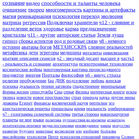
сознание
видео
способности и таланты человека
очищение
творец
многомерность
картины и артефакты
магия
реинкарнация
психология
переход
эволюция
матрица
регрессия
Подключки
хранители
ч12 - слияние и
разделение веток
здоровье
карма
предназначение
кристаллы
ч11 - другие
авторские статьи
Земля
душа
гипноз
сборка аспектов
род и родовые связи
ч8 - немного
истории
аватары богов
МЕТАИССКРА
слияние реальностей
метафизика
дети
эгрегоры
медицина
мегалиты
цивилизация
краткие описания сеансов
ч2 - звездный десант
высшее я
часть1
- реальность и сознание
архитектура
психотронные технологии
космические войны
многомерная картина происходящего
предиктор
энергия
Порталы
философия
ч6 - вирус страха
религия
пробуждение
faq
ДНК
подселение
любовь
женская
психика
дуальность
теории заговора
градостроение
минеральные
формы жизни
спецслужбы
Сны
серые
физика
интересные книги
искра
творца
новости
новое пространство
страх
природа
наука
другие миры
драконы
Египет
финансы
космический разум
рептилии
эго
кристаллическая решетка
пришельцы
время
реальность
зомбирование
ч7 - голограмма солнечной системы
третья сторона
макрохирургия
планеты
не мое
языки
политика
путешествия во времени
атлантида
архитекторы перемен
медиа постановки
неизведанное
чакры
искусство
развитие
будущее
животные
космология
нло
изобилие
болталка
мыслеформы
технология
Питер
психология отношений
пирамиды
Солнце