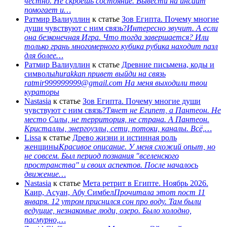
честно. Не скроешь состояние. Вывести на инсайт
помогает и…
Ратмир Валиуллин
к статье
Зов Египта. Почему многие
души чувствуют с ним связь?
Интересно звучит. А если
она безконечная Игра. Что тогда завершается? Или
только грань многомерного кубика рубика находит пазл
для более…
Ратмир Валиуллин
к статье
Древние письмена, коды и
символы
hurakkan привет выйди на связь
ratmir999999999@gmail.com На меня выходили твои
кураторы
Nastasia
к статье
Зов Египта. Почему многие души
чувствуют с ним связь?
Тянет не Египет, а Пантеон. Не
место Силы, не территория, не страна. А Пантеон.
Кристаллы, энергоузлы, сети, потоки, каналы. Всё,…
Lissa
к статье
Древо жизни и истинная роль
женщины
Красивое описание. У меня схожий опыт, но
не совсем. Был период познания "вселенского
пространства" и своих аспектов. После началось
движение…
Nastasia
к статье
Мета ретрит в Египте. Ноябрь 2026.
Каир, Асуан, Абу Симбел
Прочитала этот пост 11
января. 12 утром приснился сон про воду. Там были
ведущие, незнакомые люди, озеро. Было холодно,
пасмурно,…