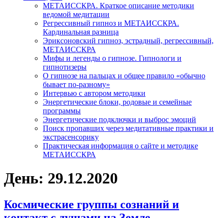
МЕТАИССКРА. Краткое описание методики
ведомой медитации
Регрессивный гипноз и МЕТАИССКРА.
Кардинальная разница
Эриксоновский гипноз, эстрадный, регрессивный,
МЕТАИССКРА
Мифы и легенды о гипнозе. Гипнологи и
гипнотизеры
О гипнозе на пальцах и общее правило «обычно
бывает по-разному»
Интервью с автором методики
Энергетические блоки, родовые и семейные
программы
Энергетические подключки и выброс эмоций
Поиск пропавших через медитативные практики и
экстрасенсорику
Практическая информация о сайте и методике
МЕТАИССКРА
День: 29.12.2020
Космические группы сознаний и
контакт с душами на Земле