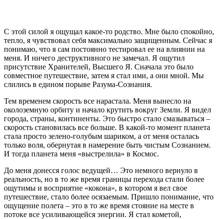
С этой силой я ощущал какое-то родство. Мне было спокойно,
тепло, я чувствовал себя максимально защищенным. Сейчас я
понимаю, что я сам постоянно тестировал ее на влиянии на
меня. И ничего деструктивного не замечал. Я ощутил
присутствие Хранителей, Высшего Я. Сначала это было
совместное путешествие, затем я стал ими, а они мной. Мы
слились в едином порыве Разума-Сознания.
Тем временем скорость все нарастала. Меня вынесло на
околоземную орбиту и начало крутить вокруг Земли. Я видел
города, страны, континенты. Это быстро стало смазываться –
скорость становилась все больше. В какой-то момент планета
стала просто зелено-голубым шариком, а от меня осталась
только воля, обернутая в намерение быть чистым Сознанием.
И тогда планета меня «выстрелила» в Космос.
До меня донесся голос ведущей… Это немного вернуло в
реальность, но в то же время границы перехода стали более
ощутимы и восприятие «кокона», в котором я вел свое
путешествие, стало более осязаемым. Пришло понимание, что
ощущение полета – это в то же время стояние на месте в
потоке все усиливающейся энергии. Я стал кометой,