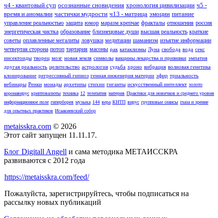
ч4 - квантовый суп
осознанные сновидения
хронология цивилизации
ч5 -
время и аномалии
частички мудрости
ч13 - матрица
эмоции
питание
управление реальностью
защита
юмор
маразм крепчае
фракталы
отношения
россия
энергетическая чистка
образование
близнецовые души
высшая реальность
краткие
советы
оплавленные мегалиты
ловушки
медитации
шаманизм
изъятие информации
четвертая сторона
потоп
тартария
масоны
рак
катаклизмы
Луна
свобода
вода
секс
инсектоиды
творец
мозг
новая земля
символы
вакцины лекарства и прививки
эмпатия
другая реальность
целительство
астрология
судьба
хроно
вибрация
волновая генетика
клонирование
регрессивный гипноз
генная инженерия материи
эфир
триальность
вебинары
Реики
монады
архетипы
стихии
гиганты
искусственный интеллект
золото
коронавирус
криптовалюты
техника
12
телепатия
материя
Практики для новичков и среднего уровня
информационное поле
гиперборея
музыка
144
вера
КНТП
вирус
групповые сеансы
глаза и зрение
для опытных практиков
Исаакиевский собор
metaisskra.com
© 2026
Этот сайт запущен 11.11.17.
Блог Digitall Angell
и сама методика МЕТАИССКРА
развиваются с 2012 года
https://metaisskra.com/feed/
Пожалуйста, зарегистрируйтесь, чтобы подписаться на
рассылку новых публикаций