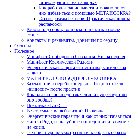
гипнотерапии «на пальцах»
Как работают зависимости и можно ли от
них избавиться с помощью МЕТАИССКРА?
Стенограммы сеансов. Практическая польза
распаковок
Работа над собой, вопросы и практики после
сеанса
Контакты и реквизиты. Донейшн по сердцу
Отзывы
Полезное
Манифест Свободного Сознания. Новая версия
Манифест Космической Радости
Энергетическая защита от негатива, магическая
защита
МАНИФЕСТ СВОБОДНОГО ЧЕЛОВЕКА
Заземление и перебор энергии. Что делать если
«выносит» после практик
Как найти свое предназначение и существует ли
оно вообще?
Практика «Кто Я?»
В чем смысл вашей жизни? Практика
Энергетические паразиты и как от них избавиться
Чистка Рода, ее пагубные последствия и влияние
на жизнь
Техника перепросмотра или как собрать себя по