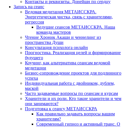
Контакты и реквизиты. Донейшн по сердцу
Запись на сеанс
Ведомая медитация МЕТАИССКРА.
Энергетическая чистка, связь с хранителями,
регрессия
Ведущие сеансов МЕТАИССКРА. Наша
команда мастеров
Чтение Хроник Акаши и ченнелинг из
пространства Души
Консультация психолога онлайн
Прогностика. Реализация целей и формирование
будущего
Коучинг, как альтернатива сеансам ведомой
медитации
Бизнес-сопровождение проектов для подлинного
успеха
Индивидуальная работа с двойником, дублем,
маской
Часто задаваемые вопросы по сеансам и курсам
Хранители и их роли. Кто такие хранители и чем
они занимаются?
Подготовка к сеансу МЕТАИССКРА
Как правильно задавать вопросы вашим
хранителям?
Современный гипноз и активный транс. О