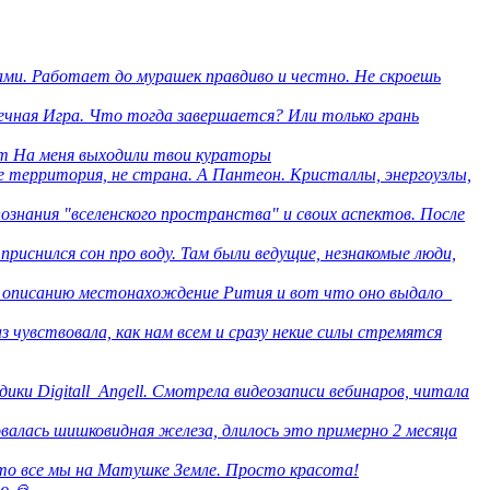
ми. Работает до мурашек правдиво и честно. Не скроешь
нечная Игра. Что тогда завершается? Или только грань
om На меня выходили твои кураторы
е территория, не страна. А Пантеон. Кристаллы, энергоузлы,
познания "вселенского пространства" и своих аспектов. После
риснился сон про воду. Там были ведущие, незнакомые люди,
 описанию местонахождение Рития и вот что оно выдало
аз чувствовала, как нам всем и сразу некие силы стремятся
ики Digitall_Angell. Смотрела видеозаписи вебинаров, читала
овалась шишковидная железа, длилось это примерно 2 месяца
что все мы на Матушке Земле. Просто красота!
ю.🙏