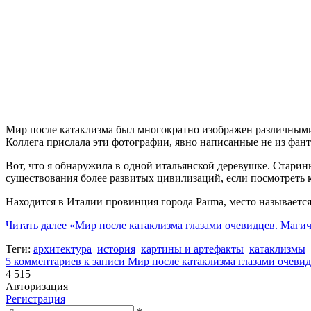
Мир после катаклизма был многократно изображен различными
Коллега прислала эти фотографии, явно написанные не из фант
Вот, что я обнаружила в одной итальянской деревушке. Старин
существования более развитых цивилизаций, если посмотреть к
Находится в Италии провинция города Parma, место называется 
Читать далее
«Мир после катаклизма глазами очевидцев. Магич
Теги:
архитектура
история
картины и артефакты
катаклизмы
5 комментариев
к записи Мир после катаклизма глазами очеви
4 515
Авторизация
Регистрация