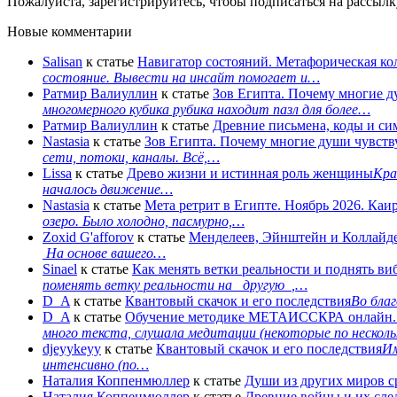
Пожалуйста, зарегистрируйтесь, чтобы подписаться на рассыл
Новые комментарии
Salisan
к статье
Навигатор состояний. Метафорическая ко
состояние. Вывести на инсайт помогает и…
Ратмир Валиуллин
к статье
Зов Египта. Почему многие д
многомерного кубика рубика находит пазл для более…
Ратмир Валиуллин
к статье
Древние письмена, коды и с
Nastasia
к статье
Зов Египта. Почему многие души чувств
сети, потоки, каналы. Всё,…
Lissa
к статье
Древо жизни и истинная роль женщины
Кра
началось движение…
Nastasia
к статье
Мета ретрит в Египте. Ноябрь 2026. Каи
озеро. Было холодно, пасмурно,…
Zoxid G'afforov
к статье
Менделеев, Эйнштейн и Коллайде
На основе вашего…
Sinael
к статье
Как менять ветки реальности и поднять ви
поменять ветку реальности на _другую_,…
D_A
к статье
Квантовый скачок и его последствия
Во благ
D_A
к статье
Обучение методике МЕТАИССКРА онлайн. Ку
много текста, слушала медитации (некоторые по нескол
djeyykeyy
к статье
Квантовый скачок и его последствия
Им
интенсивно (по…
Наталия Коппенмюллер
к статье
Души из других миров с
Наталия Коппенмюллер
к статье
Древние войны и их сле