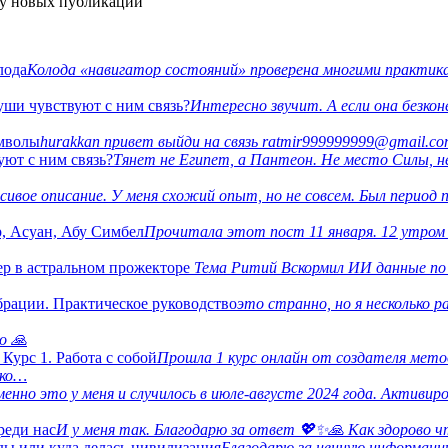
ку новых публикаций
лода
Колода «навигатор состояний» проверена многими практика
уши чувствуют с ним связь?
Интересно звучит. А если она безко
имволы
hurakkan привет выйди на связь ratmir999999999@gmail.c
уют с ним связь?
Тянет не Египет, а Пантеон. Не место Силы, н
сивое описание. У меня схожий опыт, но не совсем. Был период 
р, Асуан, Абу Симбел
Прочитала этот пост 11 января. 12 утром п
р в астральном прожекторе
Тема Ритий Вскормил ИИ данные по
брации. Практическое руководство
это странно, но я несколько р
о 🙏
рс 1. Работа с собой
Прошла 1 курс онлайн от создателя метод
ько…
енно это у меня и случилось в июле-августе 2024 года. Активир
реди нас
И у меня так. Благодарю за ответ 💖✨️🙏 Как здорово 
ды или куда делась цивилизация
Благодарю за ценную информаци