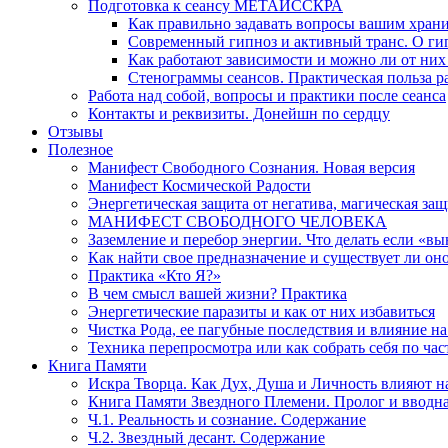
Подготовка к сеансу МЕТАИССКРА
Как правильно задавать вопросы вашим хран
Современный гипноз и активный транс. О ги
Как работают зависимости и можно ли от н
Стенограммы сеансов. Практическая польза р
Работа над собой, вопросы и практики после сеанса
Контакты и реквизиты. Донейшн по сердцу
Отзывы
Полезное
Манифест Свободного Сознания. Новая версия
Манифест Космической Радости
Энергетическая защита от негатива, магическая защ
МАНИФЕСТ СВОБОДНОГО ЧЕЛОВЕКА
Заземление и перебор энергии. Что делать если «в
Как найти свое предназначение и существует ли он
Практика «Кто Я?»
В чем смысл вашей жизни? Практика
Энергетические паразиты и как от них избавиться
Чистка Рода, ее пагубные последствия и влияние н
Техника перепросмотра или как собрать себя по час
Книга Памяти
Искра Творца. Как Дух, Душа и Личность влияют н
Книга Памяти Звездного Племени. Пролог и вводн
Ч.1. Реальность и сознание. Содержание
Ч.2. Звездный десант. Содержание