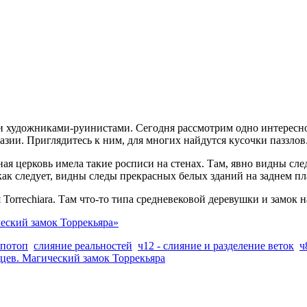
 художниками-руинистами. Сегодня рассмотрим одно интересное
азии. Приглядитесь к ним, для многих найдутся кусочки паззлов
ная церковь имела такие росписи на стенах. Там, явно видны сл
ак следует, видны следы прекрасных белых зданий на заднем пл
Torrechiara. Там что-то типа средневековой деревушки и замок н
еский замок Торрекьяра»
потоп
слияние реальностей
ч12 - слияние и разделение веток
ч
дцев. Магический замок Торрекьяра