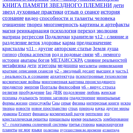
КНИГА ПАМЯТИ ЗВЕЗДНОГО ПЛЕМЕНИ
дети
звезд
духовные практики
отзыв о сеансе
история
сознание
видео
способности и таланты человека
очищение
творец
многомерность
картины и артефакты
магия
реинкарнация
психология
переход
эволюция
матрица
регрессия
Подключки
хранители
ч12 - слияние и
разделение веток
здоровье
карма
предназначение
кристаллы
ч11 - другие
авторские статьи
Земля
душа
гипноз
сборка аспектов
род и родовые связи
ч8 - немного
истории
аватары богов
МЕТАИССКРА
слияние реальностей
метафизика
дети
эгрегоры
медицина
мегалиты
цивилизация
краткие описания сеансов
ч2 - звездный десант
высшее я
часть1
- реальность и сознание
архитектура
психотронные технологии
космические войны
многомерная картина происходящего
предиктор
энергия
Порталы
философия
ч6 - вирус страха
религия
пробуждение
faq
ДНК
подселение
любовь
женская
психика
дуальность
теории заговора
градостроение
минеральные
формы жизни
спецслужбы
Сны
серые
физика
интересные книги
искра
творца
новости
новое пространство
страх
природа
наука
другие миры
драконы
Египет
финансы
космический разум
рептилии
эго
кристаллическая решетка
пришельцы
время
реальность
зомбирование
ч7 - голограмма солнечной системы
третья сторона
макрохирургия
планеты
не мое
языки
политика
путешествия во времени
атлантида