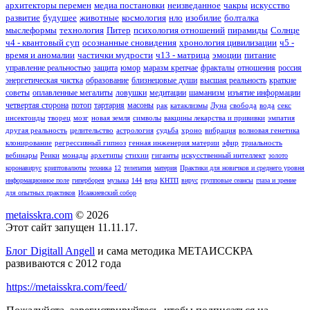
архитекторы перемен
медиа постановки
неизведанное
чакры
искусство
развитие
будущее
животные
космология
нло
изобилие
болталка
мыслеформы
технология
Питер
психология отношений
пирамиды
Солнце
ч4 - квантовый суп
осознанные сновидения
хронология цивилизации
ч5 -
время и аномалии
частички мудрости
ч13 - матрица
эмоции
питание
управление реальностью
защита
юмор
маразм крепчае
фракталы
отношения
россия
энергетическая чистка
образование
близнецовые души
высшая реальность
краткие
советы
оплавленные мегалиты
ловушки
медитации
шаманизм
изъятие информации
четвертая сторона
потоп
тартария
масоны
рак
катаклизмы
Луна
свобода
вода
секс
инсектоиды
творец
мозг
новая земля
символы
вакцины лекарства и прививки
эмпатия
другая реальность
целительство
астрология
судьба
хроно
вибрация
волновая генетика
клонирование
регрессивный гипноз
генная инженерия материи
эфир
триальность
вебинары
Реики
монады
архетипы
стихии
гиганты
искусственный интеллект
золото
коронавирус
криптовалюты
техника
12
телепатия
материя
Практики для новичков и среднего уровня
информационное поле
гиперборея
музыка
144
вера
КНТП
вирус
групповые сеансы
глаза и зрение
для опытных практиков
Исаакиевский собор
metaisskra.com
© 2026
Этот сайт запущен 11.11.17.
Блог Digitall Angell
и сама методика МЕТАИССКРА
развиваются с 2012 года
https://metaisskra.com/feed/