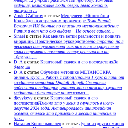
января. 12 утром приснился сон про воду. Там были
ведущие, незнакомые люди, озеро. Было холодно,
пасмурно,…
Zoxid G'afforov
к статье
Менделеев, Эйнштейн и
Коллайдер в астральном прожекторе
Тема Ритий
Вскормил ИИ данные по описанию местонахождение
Рития и вот что оно выдало На основе вашего…
Sinael
к статье
Как менять ветки реальности и поднять
вибрации. Практическое руководство
это странно, но я
несколько раз чувствовала, как нам всем и сразу некие
силы стремятся поменять ветку реальности на
_другую_,…
D_A
к статье
Квантовый скачок и его последствия
Во
благо 🙏
D_A
к статье
Обучение методике МЕТАИССКРА
онлайн. Курс 1. Работа с собой
Прошла 1 курс онлайн от
создателя методики Digitall_Angell. Смотрела
видеозаписи вебинаров, читала много текста, слушала
медитации (некоторые по несколько…
djeyykeyy
к статье
Квантовый скачок и его
последствия
Именно это у меня и случилось в июле-
августе 2024 года. Активировалась шишковидная
железа, длилось это примерно 2 месяца интенсивно
(по…
Наталия Коппенмюллер
к статье
Души из других миров