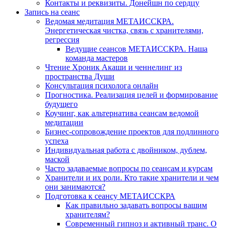
Контакты и реквизиты. Донейшн по сердцу
Запись на сеанс
Ведомая медитация МЕТАИССКРА.
Энергетическая чистка, связь с хранителями,
регрессия
Ведущие сеансов МЕТАИССКРА. Наша
команда мастеров
Чтение Хроник Акаши и ченнелинг из
пространства Души
Консультация психолога онлайн
Прогностика. Реализация целей и формирование
будущего
Коучинг, как альтернатива сеансам ведомой
медитации
Бизнес-сопровождение проектов для подлинного
успеха
Индивидуальная работа с двойником, дублем,
маской
Часто задаваемые вопросы по сеансам и курсам
Хранители и их роли. Кто такие хранители и чем
они занимаются?
Подготовка к сеансу МЕТАИССКРА
Как правильно задавать вопросы вашим
хранителям?
Современный гипноз и активный транс. О