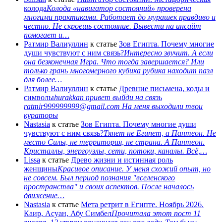
колода
Колода «навигатор состояний» проверена
многими практиками. Работает до мурашек правдиво и
честно. Не скроешь состояние. Вывести на инсайт
помогает и…
Ратмир Валиуллин
к статье
Зов Египта. Почему многие
души чувствуют с ним связь?
Интересно звучит. А если
она безконечная Игра. Что тогда завершается? Или
только грань многомерного кубика рубика находит пазл
для более…
Ратмир Валиуллин
к статье
Древние письмена, коды и
символы
hurakkan привет выйди на связь
ratmir999999999@gmail.com На меня выходили твои
кураторы
Nastasia
к статье
Зов Египта. Почему многие души
чувствуют с ним связь?
Тянет не Египет, а Пантеон. Не
место Силы, не территория, не страна. А Пантеон.
Кристаллы, энергоузлы, сети, потоки, каналы. Всё,…
Lissa
к статье
Древо жизни и истинная роль
женщины
Красивое описание. У меня схожий опыт, но
не совсем. Был период познания "вселенского
пространства" и своих аспектов. После началось
движение…
Nastasia
к статье
Мета ретрит в Египте. Ноябрь 2026.
Каир, Асуан, Абу Симбел
Прочитала этот пост 11