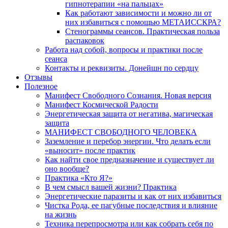
гипнотерапии «на пальцах»
Как работают зависимости и можно ли от
них избавиться с помощью МЕТАИССКРА?
Стенограммы сеансов. Практическая польза
распаковок
Работа над собой, вопросы и практики после
сеанса
Контакты и реквизиты. Донейшн по сердцу
Отзывы
Полезное
Манифест Свободного Сознания. Новая версия
Манифест Космической Радости
Энергетическая защита от негатива, магическая
защита
МАНИФЕСТ СВОБОДНОГО ЧЕЛОВЕКА
Заземление и перебор энергии. Что делать если
«выносит» после практик
Как найти свое предназначение и существует ли
оно вообще?
Практика «Кто Я?»
В чем смысл вашей жизни? Практика
Энергетические паразиты и как от них избавиться
Чистка Рода, ее пагубные последствия и влияние
на жизнь
Техника перепросмотра или как собрать себя по