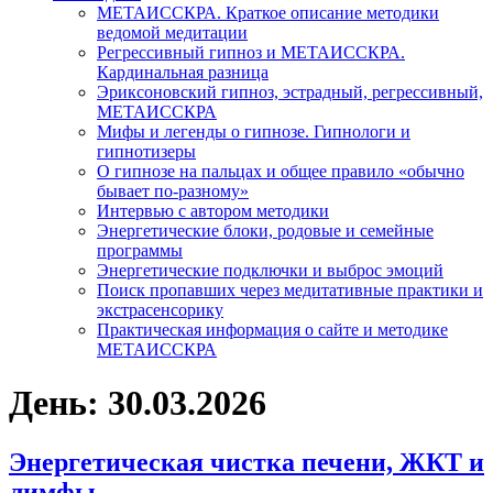
МЕТАИССКРА. Краткое описание методики
ведомой медитации
Регрессивный гипноз и МЕТАИССКРА.
Кардинальная разница
Эриксоновский гипноз, эстрадный, регрессивный,
МЕТАИССКРА
Мифы и легенды о гипнозе. Гипнологи и
гипнотизеры
О гипнозе на пальцах и общее правило «обычно
бывает по-разному»
Интервью с автором методики
Энергетические блоки, родовые и семейные
программы
Энергетические подключки и выброс эмоций
Поиск пропавших через медитативные практики и
экстрасенсорику
Практическая информация о сайте и методике
МЕТАИССКРА
День: 30.03.2026
Энергетическая чистка печени, ЖКТ и
лимфы