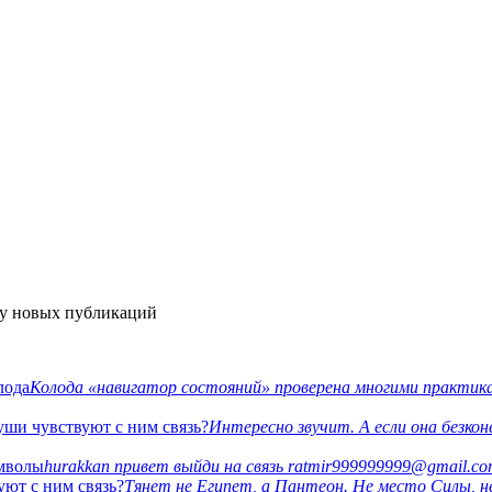
ку новых публикаций
лода
Колода «навигатор состояний» проверена многими практика
уши чувствуют с ним связь?
Интересно звучит. А если она безко
имволы
hurakkan привет выйди на связь ratmir999999999@gmail.c
уют с ним связь?
Тянет не Египет, а Пантеон. Не место Силы, н