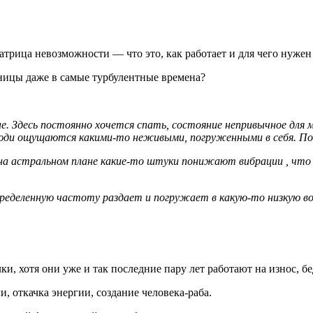
трица невозможности — что это, как работает и для чего нужен
ницы даже в самые турбулентные времена?
яне. Здесь постоянно хочется спать, состояние непривычное для
люди ощущаются какими-то неживыми, погруженными в себя. По
и на астральном плане какие-то штуки понижают вибрации , ч
ределенную частоту раздает и погружает в какую-то низкую во
и, хотя они уже и так последние пару лет работают на износ, б
, откачка энергии, создание человека-раба.