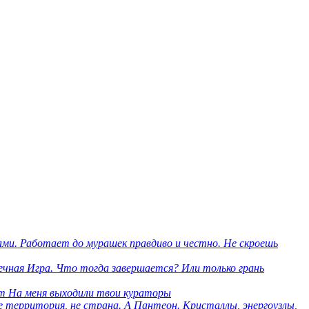
ми. Работает до мурашек правдиво и честно. Не скроешь
нечная Игра. Что тогда завершается? Или только грань
om На меня выходили твои кураторы
е территория, не страна. А Пантеон. Кристаллы, энергоузлы,