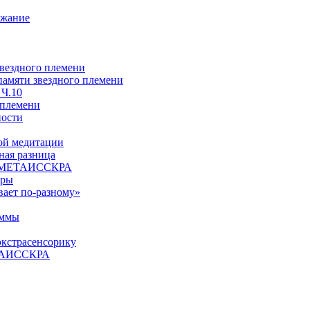
ржание
звездного племени
 памяти звездного племени
 Ч.10
 племени
ности
ой медитации
ая разница
й, МЕТАИССКРА
еры
вает по-разному»
аммы
экстрасенсорику
ЕТАИССКРА