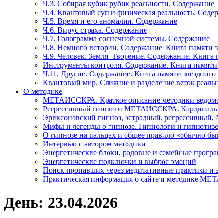
Ч.3. Собирая кубик рубик реальности. Содержание
Ч.4. Квантовый суп и физическая реальность. Соде
Ч.5. Время и его аномалии. Содержание
Ч.6. Вирус страха. Содержание
Ч.7. Голограмма солнечной системы. Содержание
Ч.8. Немного истории. Содержание. Книга памяти 
Ч.9. Человек. Земля. Творение. Содержание. Книга
Инструменты контроля. Содержание. Книга памяти
Ч.11. Другие. Содержание. Книга памяти звездного
Квантовый мир. Слияние и разделение веток реаль
О методике
МЕТАИССКРА. Краткое описание методики ведом
Регрессивный гипноз и МЕТАИССКРА. Кардинальн
Эриксоновский гипноз, эстрадный, регрессивны
Мифы и легенды о гипнозе. Гипнологи и гипнотиз
О гипнозе на пальцах и общее правило «обычно бы
Интервью с автором методики
Энергетические блоки, родовые и семейные прогр
Энергетические подключки и выброс эмоций
Поиск пропавших через медитативные практики и 
Практическая информация о сайте и методике М
День: 23.04.2026