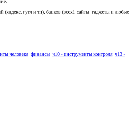
ние.
яндекс, гугл и тп), банков (всех), сайты, гаджеты и любые
анты человека
финансы
ч10 - инструменты контроля
ч13 -