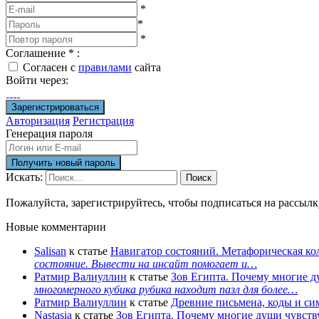
*
*
*
Соглашение
*
:
Согласен с
правилами
сайта
Войти через:
Авторизация
Регистрация
Генерация пароля
Искать:
Поиск
Пожалуйста, зарегистрируйтесь, чтобы подписаться на рассыл
Новые комментарии
Salisan
к статье
Навигатор состояний. Метафорическая ко
состояние. Вывести на инсайт помогает и…
Ратмир Валиуллин
к статье
Зов Египта. Почему многие д
многомерного кубика рубика находит пазл для более…
Ратмир Валиуллин
к статье
Древние письмена, коды и с
Nastasia
к статье
Зов Египта. Почему многие души чувств