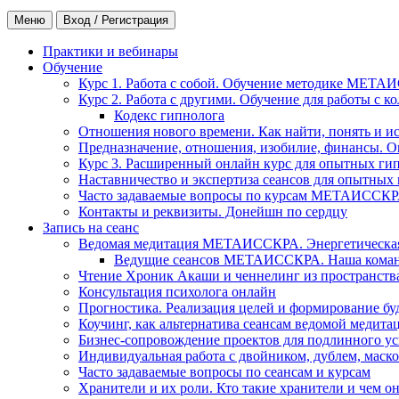
Меню
Вход / Регистрация
Практики и вебинары
Обучение
Курс 1. Работа с собой. Обучение методике МЕТА
Курс 2. Работа с другими. Обучение для работы с 
Кодекс гипнолога
Отношения нового времени. Как найти, понять и и
Предназначение, отношения, изобилие, финансы. О
Курс 3. Расширенный онлайн курс для опытных ги
Наставничество и экспертиза сеансов для опытных
Часто задаваемые вопросы по курсам МЕТАИССК
Контакты и реквизиты. Донейшн по сердцу
Запись на сеанс
Ведомая медитация МЕТАИССКРА. Энергетическая ч
Ведущие сеансов МЕТАИССКРА. Наша коман
Чтение Хроник Акаши и ченнелинг из пространст
Консультация психолога онлайн
Прогностика. Реализация целей и формирование б
Коучинг, как альтернатива сеансам ведомой медита
Бизнес-сопровождение проектов для подлинного ус
Индивидуальная работа с двойником, дублем, маск
Часто задаваемые вопросы по сеансам и курсам
Хранители и их роли. Кто такие хранители и чем о