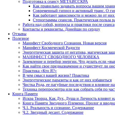
Подготовка к сеансу МЕТАИССКРА
Как правильно задавать вопросы вашим хран
Современный гипноз и активный транс. О ги
Как работают зависимости и можно ли от н
Стенограммы сеансов. Практическая польза р
Работа над собой, вопросы и практики после сеанса
Контакты и реквизиты. Донейшн по сердцу
Отзывы
Полезное
Манифест Свободного Сознания. Новая версия
Манифест Космической Радости
Энергетическая защита от негатива, магическая защ
МАНИФЕСТ СВОБОДНОГО ЧЕЛОВЕКА
Заземление и перебор энергии. Что делать если «в
Как найти свое предназначение и существует ли он
Практика «Кто Я?»
В чем смысл вашей жизни? Практика
Энергетические паразиты и как от них избавиться
Чистка Рода, ее пагубные последствия и влияние н
Техника перепросмотра или как собрать себя по час
Книга Памяти
Искра Творца. Как Дух, Душа и Личность влияют н
Книга Памяти Звездного Племени. Пролог и вводн
Ч.1. Реальность и сознание. Содержание
Ч.2. Звездный десант. Содержание