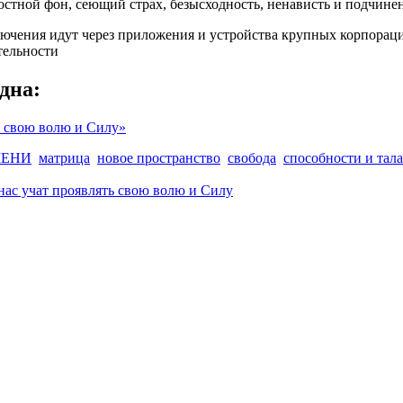
остной фон, сеющий страх, безысходность, ненависть и подчине
ения идут через приложения и устройства крупных корпораций (
тельности
дна:
ь свою волю и Силу»
МЕНИ
матрица
новое пространство
свобода
способности и тал
нас учат проявлять свою волю и Силу