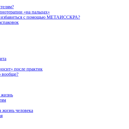
ителям?
пнотерапии «на пальцах»
их избавиться с помощью МЕТАИССКРА?
аспаковок
ита
ыносит» после практик
о вообще?
а жизнь
тям
а жизнь человека
ая