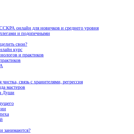
ИССКРА онлайн для новичков и среднего уровня
коллегами и подопечными
сцелить свои?
нлайн курс
пнологов и практиков
 практиков
РА
истка, связь с хранителями, регрессия
да мастеров
ва Души
удущего
ции
пеха
ой
ни занимаются?