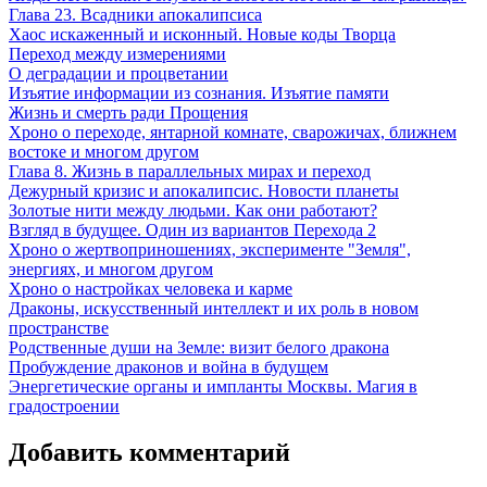
Глава 23. Всадники апокалипсиса
Хаос искаженный и исконный. Новые коды Творца
Переход между измерениями
О деградации и процветании
Изъятие информации из сознания. Изъятие памяти
Жизнь и смерть ради Прощения
Хроно о переходе, янтарной комнате, сварожичах, ближнем
востоке и многом другом
Глава 8. Жизнь в параллельных мирах и переход
Дежурный кризис и апокалипсис. Новости планеты
Золотые нити между людьми. Как они работают?
Взгляд в будущее. Один из вариантов Перехода 2
Хроно о жертвоприношениях, эксперименте "Земля",
энергиях, и многом другом
Хроно о настройках человека и карме
Драконы, искусственный интеллект и их роль в новом
пространстве
Родственные души на Земле: визит белого дракона
Пробуждение драконов и война в будущем
Энергетические органы и импланты Москвы. Магия в
градостроении
Добавить комментарий