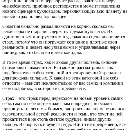
-утренние новости о перевороте рассасываются к вечеру
-неизбежность прибивок растворяется в момент появления
нового сценария кукловодов, переключающих всю планету на
новый страх по щелчку пальцев
События банально разваливаются на корню, сколько бы
режиссеры не старались держать задуманную ветку. Их
единственным инструментом в удержании сценария остается
страх, потому что он погружает сознание в плотные слои
реальности и делает нас уязвимыми и управляемыми через
панику, как это было во время ковидлы.
В то же время страх, как и любая другая болезнь, склонен
формировать иммунитет. Его можно рассматривать как
поработителя слабых сознаний и тренировочный тренажер
для прокачки сильных. К какой из этих категорий вы себя
относите – зависит исключительно от вас самих и компании
себе-подобных, в которой вы пребываете.
Страх – это страж перед переходом на новый уровень самих
себя, сам по себе он не может нам навредить, но может
притянуть то, чего мы боимся, настроить на волну резонанса с
разрушительной веткой реальности и теми, кто хочет на ней
прокатиться в не столь светлое будущее, лишая других
выбора. Выбор есть и будет всегда. Ничто не предрешено, все
дозволено и зависит от нас. Не позволяйте никому разубедить