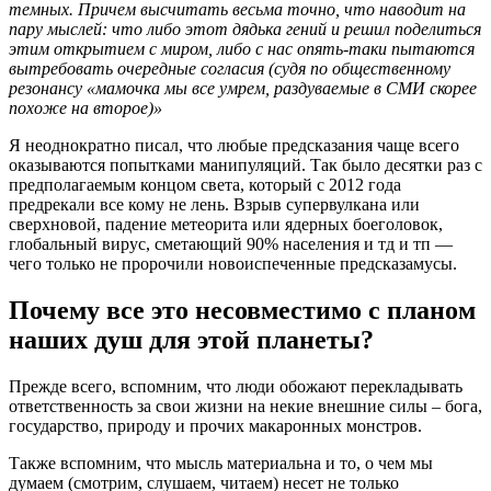
темных. Причем высчитать весьма точно, что наводит на
пару мыслей: что либо этот дядька гений и решил поделиться
этим открытием с миром, либо с нас опять-таки пытаются
вытребовать очередные согласия (судя по общественному
резонансу «мамочка мы все умрем, раздуваемые в СМИ скорее
похоже на второе)»
Я неоднократно писал, что любые предсказания чаще всего
оказываются попытками манипуляций. Так было десятки раз с
предполагаемым концом света, который с 2012 года
предрекали все кому не лень. Взрыв супервулкана или
сверхновой, падение метеорита или ядерных боеголовок,
глобальный вирус, сметающий 90% населения и тд и тп —
чего только не пророчили новоиспеченные предсказамусы.
Почему все это несовместимо с планом
наших душ для этой планеты?
Прежде всего, вспомним, что люди обожают перекладывать
ответственность за свои жизни на некие внешние силы – бога,
государство, природу и прочих макаронных монстров.
Также вспомним, что мысль материальна и то, о чем мы
думаем (смотрим, слушаем, читаем) несет не только