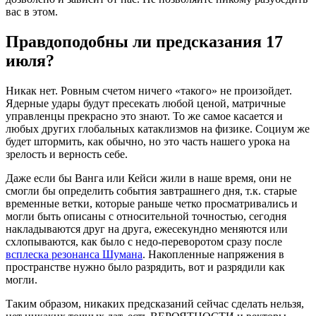
вас в этом.
Правдоподобны ли предсказания 17
июля?
Никак нет. Ровным счетом ничего «такого» не произойдет.
Ядерные удары будут пресекать любой ценой, матричные
управленцы прекрасно это знают. То же самое касается и
любых других глобальных катаклизмов на физике. Социум же
будет штормить, как обычно, но это часть нашего урока на
зрелость и верность себе.
Даже если бы Ванга или Кейси жили в наше время, они не
смогли бы определить события завтрашнего дня, т.к. старые
временные ветки, которые раньше четко просматривались и
могли быть описаны с относительной точностью, сегодня
накладываются друг на друга, ежесекундно меняются или
схлопываются, как было с недо-переворотом сразу после
всплеска резонанса Шумана
. Накопленные напряжения в
пространстве нужно было разрядить, вот и разрядили как
могли.
Таким образом, никаких предсказаний сейчас сделать нельзя,