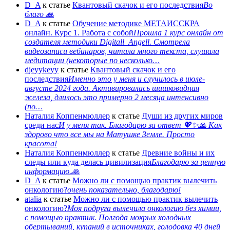
D_A
к статье
Квантовый скачок и его последствия
Во
благо 🙏
D_A
к статье
Обучение методике МЕТАИССКРА
онлайн. Курс 1. Работа с собой
Прошла 1 курс онлайн от
создателя методики Digitall_Angell. Смотрела
видеозаписи вебинаров, читала много текста, слушала
медитации (некоторые по несколько…
djeyykeyy
к статье
Квантовый скачок и его
последствия
Именно это у меня и случилось в июле-
августе 2024 года. Активировалась шишковидная
железа, длилось это примерно 2 месяца интенсивно
(по…
Наталия Коппенмюллер
к статье
Души из других миров
среди нас
И у меня так. Благодарю за ответ 💖✨️🙏 Как
здорово что все мы на Матушке Земле. Просто
красота!
Наталия Коппенмюллер
к статье
Древние войны и их
следы или куда делась цивилизация
Благодарю за ценную
информацию.🙏
D_A
к статье
Можно ли с помощью практик вылечить
онкологию?
очень показательно, благодарю!
atalia
к статье
Можно ли с помощью практик вылечить
онкологию?
Моя подруга вылечила онкологию без химии,
с помощью практик. Полгода мокрых холодных
обертываний, купаний в источниках, голодовка 40 дней