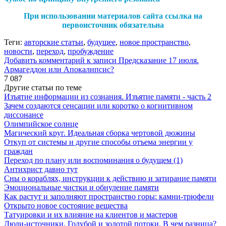
При использовании материалов сайта ссылка на
первоисточник обязательна
Теги:
авторские статьи
,
будущее
,
новое пространство
,
новости
,
переход
,
пробуждение
Добавить комментарий
к записи Предсказание 17 июля.
Армагеддон или Апокалипсис?
7 087
Другие статьи по теме
Изъятие информации из сознания. Изъятие памяти - часть 2
Зачем создаются сенсации или коротко о когнитивном
диссонансе
Олимпийское солнце
Магический круг. Идеальная сборка чертовой дюжины
Откуп от системы и другие способы отъема энергии у
граждан
Переход по плану или воспоминания о будущем (1)
Антихрист давно тут
Сны о кораблях, инструкции к действию и затирание памяти
Эмоциональные чистки и обнуление памяти
Как растут и заполняют пространство горы: камни-трюфели
Открыто новое состояние вещества
Татуировки и их влияние на клиентов и мастеров
Люди-источники. Голубой и золотой потоки. В чем разница?