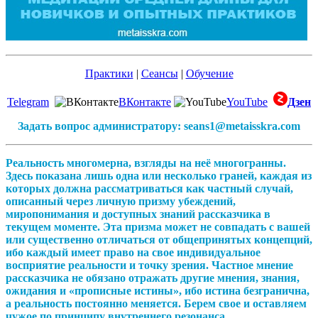
Практики
|
Сеансы
|
Обучение
Telegram
ВКонтакте
YouTube
Дзен
Задать вопрос администратору: seans1@metaisskra.com
Реальность многомерна, взгляды на неё многогранны.
Здесь показана лишь одна или несколько граней, каждая из
которых должна рассматриваться как частный случай,
описанный через личную призму убеждений,
миропонимания и доступных знаний рассказчика в
текущем моменте. Эта призма может не совпадать с вашей
или существенно отличаться от общепринятых концепций,
ибо каждый имеет право на свое индивидуальное
восприятие реальности и точку зрения. Частное мнение
рассказчика не обязано отражать другие мнения, знания,
ожидания и «прописные истины», ибо истина безгранична,
а реальность постоянно меняется. Берем свое и оставляем
чужое по принципу внутреннего резонанса