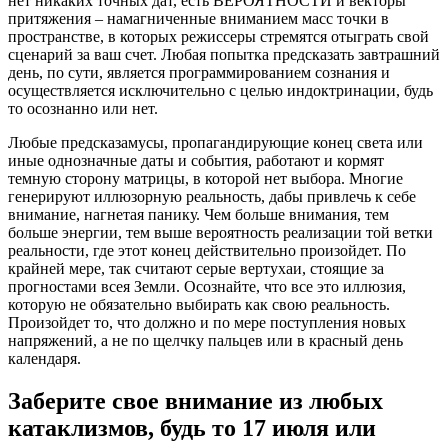
нет никаких точных дат, есть ВЕРОЯТНОСТИ и векторы
притяжения – намагниченные вниманием масс точки в
пространстве, в которых режиссеры стремятся отыграть свой
сценарий за ваш счет. Любая попытка предсказать завтрашний
день, по сути, является программированием сознания и
осуществляется исключительно с целью индоктринации, будь
то осознанно или нет.
Любые предсказамусы, пропагандирующие конец света или
иные однозначные даты и события, работают и кормят
темную сторону матрицы, в которой нет выбора. Многие
генерируют иллюзорную реальность, дабы привлечь к себе
внимание, нагнетая панику. Чем больше внимания, тем
больше энергии, тем выше вероятность реализации той ветки
реальности, где этот конец действительно произойдет. По
крайней мере, так считают серые вертухаи, стоящие за
прогностами всея Земли. Осознайте, что все это иллюзия,
которую не обязательно выбирать как свою реальность.
Произойдет то, что должно и по мере поступления новых
напряжений, а не по щелчку пальцев или в красный день
календаря.
Заберите свое внимание из любых
катаклизмов, будь то 17 июля или