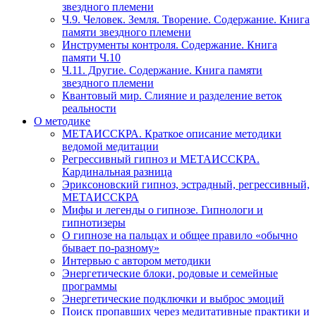
звездного племени
Ч.9. Человек. Земля. Творение. Содержание. Книга
памяти звездного племени
Инструменты контроля. Содержание. Книга
памяти Ч.10
Ч.11. Другие. Содержание. Книга памяти
звездного племени
Квантовый мир. Слияние и разделение веток
реальности
О методике
МЕТАИССКРА. Краткое описание методики
ведомой медитации
Регрессивный гипноз и МЕТАИССКРА.
Кардинальная разница
Эриксоновский гипноз, эстрадный, регрессивный,
МЕТАИССКРА
Мифы и легенды о гипнозе. Гипнологи и
гипнотизеры
О гипнозе на пальцах и общее правило «обычно
бывает по-разному»
Интервью с автором методики
Энергетические блоки, родовые и семейные
программы
Энергетические подключки и выброс эмоций
Поиск пропавших через медитативные практики и