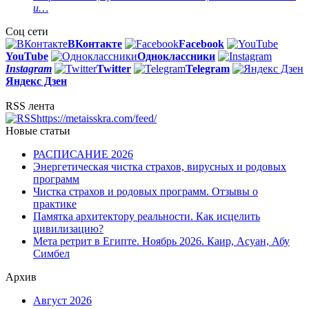
и…
Соц сети
ВКонтакте
Facebook
You
Tube
Одноклассники
Instagram
Twitter
Telegram
Яндекс Дзен
RSS лента
https://metaisskra.com/feed/
Новые статьи
РАСПИСАНИЕ 2026
Энергетическая чистка страхов, вирусных и родовых
программ
Чистка страхов и родовых программ. Отзывы о
практике
Памятка архитектору реальности. Как исцелить
цивилизацию?
Мета ретрит в Египте. Ноябрь 2026. Каир, Асуан, Абу
Симбел
Архив
Август 2026