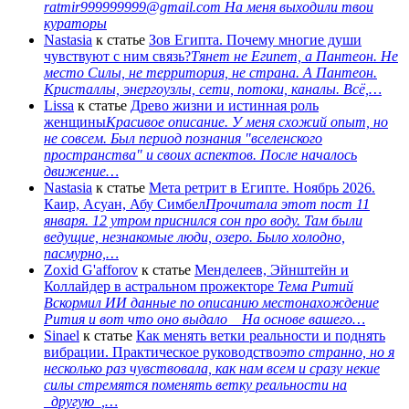
ratmir999999999@gmail.com На меня выходили твои
кураторы
Nastasia
к статье
Зов Египта. Почему многие души
чувствуют с ним связь?
Тянет не Египет, а Пантеон. Не
место Силы, не территория, не страна. А Пантеон.
Кристаллы, энергоузлы, сети, потоки, каналы. Всё,…
Lissa
к статье
Древо жизни и истинная роль
женщины
Красивое описание. У меня схожий опыт, но
не совсем. Был период познания "вселенского
пространства" и своих аспектов. После началось
движение…
Nastasia
к статье
Мета ретрит в Египте. Ноябрь 2026.
Каир, Асуан, Абу Симбел
Прочитала этот пост 11
января. 12 утром приснился сон про воду. Там были
ведущие, незнакомые люди, озеро. Было холодно,
пасмурно,…
Zoxid G'afforov
к статье
Менделеев, Эйнштейн и
Коллайдер в астральном прожекторе
Тема Ритий
Вскормил ИИ данные по описанию местонахождение
Рития и вот что оно выдало На основе вашего…
Sinael
к статье
Как менять ветки реальности и поднять
вибрации. Практическое руководство
это странно, но я
несколько раз чувствовала, как нам всем и сразу некие
силы стремятся поменять ветку реальности на
_другую_,…