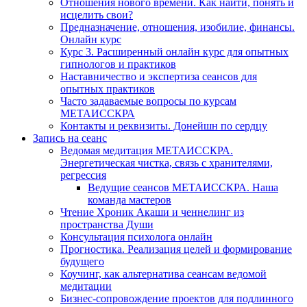
Отношения нового времени. Как найти, понять и
исцелить свои?
Предназначение, отношения, изобилие, финансы.
Онлайн курс
Курс 3. Расширенный онлайн курс для опытных
гипнологов и практиков
Наставничество и экспертиза сеансов для
опытных практиков
Часто задаваемые вопросы по курсам
МЕТАИССКРА
Контакты и реквизиты. Донейшн по сердцу
Запись на сеанс
Ведомая медитация МЕТАИССКРА.
Энергетическая чистка, связь с хранителями,
регрессия
Ведущие сеансов МЕТАИССКРА. Наша
команда мастеров
Чтение Хроник Акаши и ченнелинг из
пространства Души
Консультация психолога онлайн
Прогностика. Реализация целей и формирование
будущего
Коучинг, как альтернатива сеансам ведомой
медитации
Бизнес-сопровождение проектов для подлинного