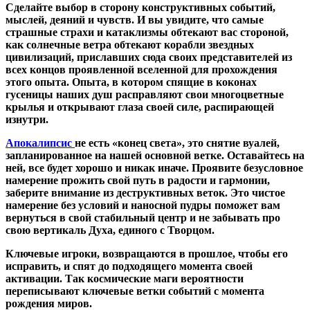
Сделайте выбор в сторону конструктивных событий,
мыслей, деяний и чувств. И вы увидите, что самые
страшные страхи и катаклизмы обтекают вас стороной,
как солнечные ветра обтекают корабли звездных
цивилизаций, приславших сюда своих представителей из
всех концов проявленной вселенной для прохождения
этого опыта. Опыта, в котором спящие в коконах
гусеницы наших душ расправляют свои многоцветные
крылья и открывают глаза своей силе, распирающей
изнутри.
Апокалипсис
не есть «конец света», это снятие вуалей,
запланированное на нашей основной ветке. Оставайтесь на
ней, все будет хорошо и никак иначе. Проявите безусловное
намерение прожить свой путь в радости и гармонии,
заберите внимание из деструктивных веток. Это чистое
намерение без условий и наносной пудры поможет вам
вернуться в свой стабильный центр и не забывать про
свою вертикаль Духа, единого с Творцом.
Ключевые игроки, возвращаются в прошлое, чтобы его
исправить, и спят до подходящего момента своей
активации. Так космические маги вероятности
переписывают ключевые ветки событий с момента
рождения миров.