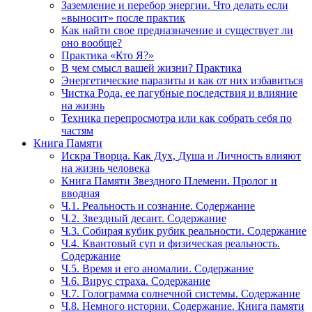
Заземление и перебор энергии. Что делать если
«выносит» после практик
Как найти свое предназначение и существует ли
оно вообще?
Практика «Кто Я?»
В чем смысл вашей жизни? Практика
Энергетические паразиты и как от них избавиться
Чистка Рода, ее пагубные последствия и влияние
на жизнь
Техника перепросмотра или как собрать себя по
частям
Книга Памяти
Искра Творца. Как Дух, Душа и Личность влияют
на жизнь человека
Книга Памяти Звездного Племени. Пролог и
вводная
Ч.1. Реальность и сознание. Содержание
Ч.2. Звездный десант. Содержание
Ч.3. Собирая кубик рубик реальности. Содержание
Ч.4. Квантовый суп и физическая реальность.
Содержание
Ч.5. Время и его аномалии. Содержание
Ч.6. Вирус страха. Содержание
Ч.7. Голограмма солнечной системы. Содержание
Ч.8. Немного истории. Содержание. Книга памяти