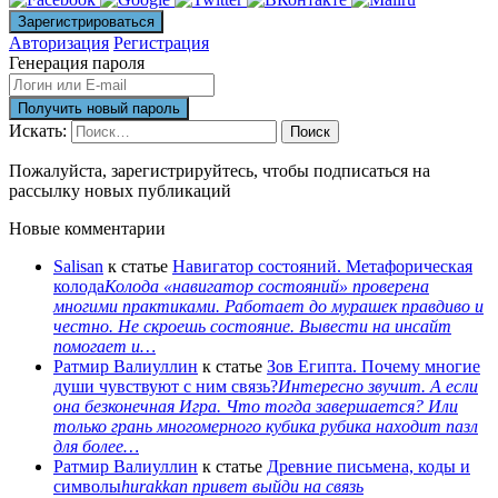
Авторизация
Регистрация
Генерация пароля
Искать:
Поиск
Пожалуйста, зарегистрируйтесь, чтобы подписаться на
рассылку новых публикаций
Новые комментарии
Salisan
к статье
Навигатор состояний. Метафорическая
колода
Колода «навигатор состояний» проверена
многими практиками. Работает до мурашек правдиво и
честно. Не скроешь состояние. Вывести на инсайт
помогает и…
Ратмир Валиуллин
к статье
Зов Египта. Почему многие
души чувствуют с ним связь?
Интересно звучит. А если
она безконечная Игра. Что тогда завершается? Или
только грань многомерного кубика рубика находит пазл
для более…
Ратмир Валиуллин
к статье
Древние письмена, коды и
символы
hurakkan привет выйди на связь