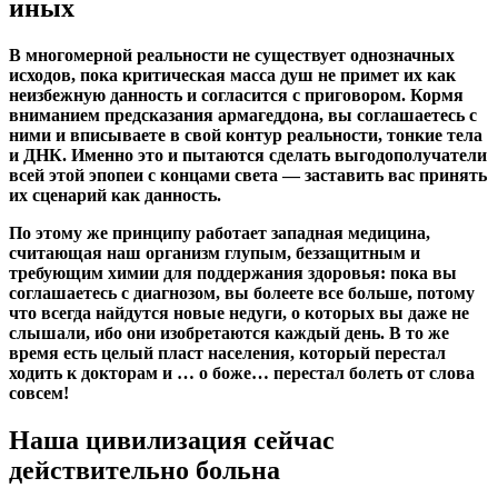
иных
В многомерной реальности не существует однозначных
исходов, пока критическая масса душ не примет их как
неизбежную данность и согласится с приговором. Кормя
вниманием предсказания армагеддона, вы соглашаетесь с
ними и вписываете в свой контур реальности, тонкие тела
и ДНК. Именно это и пытаются сделать выгодополучатели
всей этой эпопеи с концами света — заставить вас принять
их сценарий как данность.
По этому же принципу работает западная медицина,
считающая наш организм глупым, беззащитным и
требующим химии для поддержания здоровья: пока вы
соглашаетесь с диагнозом, вы болеете все больше, потому
что всегда найдутся новые недуги, о которых вы даже не
слышали, ибо они изобретаются каждый день. В то же
время есть целый пласт населения, который перестал
ходить к докторам и … о боже… перестал болеть от слова
совсем!
Наша цивилизация сейчас
действительно больна