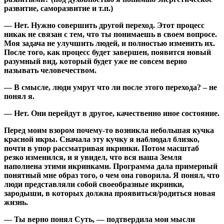
развитие, саморазвитие и т.п.)
— Нет. Нужно совершить другой переход. Этот процесс
никак не связан с тем, что ты понимаешь в своем вопросе.
Моя задача не улучшить людей, и полностью изменить их.
После того, как процесс будет завершен, появится новый
разумный вид, который будет уже не совсем верно
называть человечеством.
— В смысле, люди умрут что ли после этого перехода? – не
понял я.
— Нет. Они перейдут в другое, качественно иное состояние.
Перед моим взором почему-то возникла небольшая кучка
красной икры. Сначала эту кучку я наблюдал близко,
почти в упор рассматривая икринки. Потом масштаб
резко изменился, и я увидел, что вся наша Земля
наполнена этими икринками. Программа дала примерный
понятный мне образ того, о чем она говорила. Я понял, что
люди представляли собой своеобразные икринки,
зародыши, в которых должна проявиться/родиться новая
жизнь.
— Ты верно понял Суть, — подтвердила мои мысли