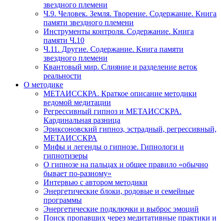
звездного племени
Ч.9. Человек. Земля. Творение. Содержание. Книга
памяти звездного племени
Инструменты контроля. Содержание. Книга
памяти Ч.10
Ч.11. Другие. Содержание. Книга памяти
звездного племени
Квантовый мир. Слияние и разделение веток
реальности
О методике
МЕТАИССКРА. Краткое описание методики
ведомой медитации
Регрессивный гипноз и МЕТАИССКРА.
Кардинальная разница
Эриксоновский гипноз, эстрадный, регрессивный,
МЕТАИССКРА
Мифы и легенды о гипнозе. Гипнологи и
гипнотизеры
О гипнозе на пальцах и общее правило «обычно
бывает по-разному»
Интервью с автором методики
Энергетические блоки, родовые и семейные
программы
Энергетические подключки и выброс эмоций
Поиск пропавших через медитативные практики и