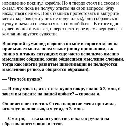
немедленно покинул корабль. Но я твердо стоял на своем и
сказал, что пока не получу ответы на свои вопросы, буду
находиться с ними. Попытавшись протестовать и вытурить
меня с корабля (это у них не получилось), они собрались в
кучку и начали совещаться как со мной быть. В итоге одно
существо покинуло зал, и через некоторое время вернулось в
компании другого существа.
Вошедший гуманоид подошел ко мне и спросил меня на
привычном мысленном языке (пишу привычном, т.к.
лично я в таких ситуациях еще часто использую именно
мысленное общение, когда общаешься мысленно словами,
тогда как многие развитые цивилизации не пользуются
мысленной речью, а общаются образами):
— Что тебе нужно?
— Я хочу узнать, что это за купол вокруг нашей Земли, и
зачем вы висите на нашей орбите? – спросил я.
Он ничего не ответил. Стена напротив меня протаяла,
исчезнув полностью, и я увидел Землю.
— Смотри, — сказало существо, показав ручкой на
образовавшееся окно в стене.