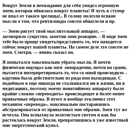
Вокруг Земли я неожиданно для себя увидел огромную
змею, которая обвилась вокруг планеты! Я чуть в ступор
не впал от такого зрелища!.. В голову полезли всякие
мысли о том, что рептилоиды совсем обнаглели и пр.
— Змею рисует твой мыслительный аппарат, —
заговорило существо, заметив мою реакцию. – В виде змеи
тебе было проще увидеть/представить то, что находится
сейчас вокруг вашей планеты. На самом деле это совсем не
змея. Смотри, — вновь сказал он.
Я попытался максимально убрать мысли. Я почти
физически ощущал как мозг лихорадочно, почти на грани,
пытается интерпретировать то, что со мной происходило –
картина была действительно из ряда вон выходящая. С
подобным я еще никогда не сталкивался ни в жизни, ни в
медитациях, поэтому моему понятийному аппарату было
крайне сложно «переводить» происходящее в более-менее
привычные образы. В итоге я вообще отключил этот
механизм «перевода», максимально постаравшись
абстрагироваться от привычных мне образов. Змея тут же
исчезла. Она вспыхнула золотистым светом и как бы
растеклась вокруг Земли, превратившись в уже известный
мне энергетический купол.