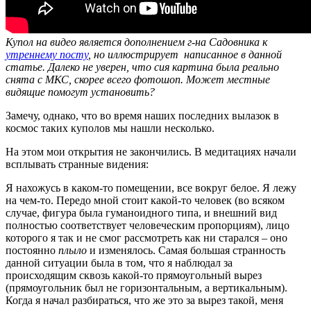
Купол на видео является дополнением г-на Садовника к
утреннему посту
, но иллюстрирует написанное в данной
статье. Далеко не уверен, что сия картина была реально
снята с МКС, скорее всего фотошоп. Может местные
видящие помогут установить?
Замечу, однако, что во время наших последних вылазок в
космос таких куполов мы нашли несколько.
На этом мои открытия не закончились. В медитациях начали
всплывать странные видения:
Я нахожусь в каком-то помещении, все вокруг белое. Я лежу
на чем-то. Передо мной стоит какой-то человек (во всяком
случае, фигура была гуманоидного типа, и внешний вид
полностью соответствует человеческим пропорциям), лицо
которого я так и не смог рассмотреть как ни старался – оно
постоянно
плыло
и изменялось. Самая большая странность
данной ситуации была в том, что я наблюдал за
происходящим сквозь какой-то прямоугольный вырез
(прямоугольник был не горизонтальным, а вертикальным).
Когда я начал разбираться, что же это за вырез такой, меня