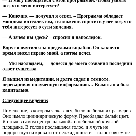
— Я могу пообщаться с этой программой, чтобы узнать
все, что меня интересует?
— Конечно, — получил я ответ. – Программа обладает
мощным интеллектом, ты можешь спросить у нее все, что
тебя интересует о сути явления.
— А зачем вы здесь? – спросил я напоследок.
Вдруг я очутился за пределами корабля. Он какое-то
время висел передо мной, а потом исчез.
— Мы наблюдаем, — донесся до моего сознания последний
ответ существа.
Я вышел из медитации, и долго сидел в темноте,
переваривая полученную информацию… Вымотан я был
капитально.
Следующее видение:
Помещение, в котором я оказался, было не больших размеров.
Оно имело цилиндрическую форму. Преобладал белый цвет.
Я стоял в самом центре на какой-то небольшой круглой
площадке. В голове послышался голос, и я чуть не
подпрыгнул на кровати от неожиданности – голос совсем не