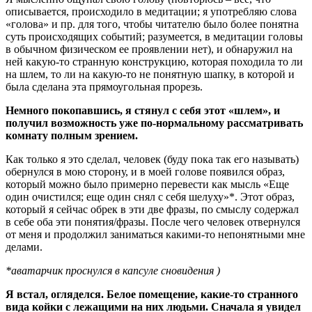
описывается, происходило в медитации; я употребляю слова
«голова» и пр. для того, чтобы читателю было более понятна
суть происходящих событий; разумеется, в медитации головы
в обычном физическом ее проявлении нет), и обнаружил на
ней какую-то странную конструкцию, которая походила то ли
на шлем, то ли на какую-то не понятную шапку, в которой и
была сделана эта прямоугольная прорезь.
Немного покопавшись, я стянул с себя этот «шлем», и
получил возможность уже по-нормальному рассматривать
комнату полным зрением.
Как только я это сделал, человек (буду пока так его называть)
обернулся в мою сторону, и в моей голове появился образ,
который можно было примерно перевести как мысль «Еще
один очистился; еще один снял с себя шелуху»*. Этот образ,
который я сейчас обрек в эти две фразы, по смыслу содержал
в себе оба эти понятия/фразы. После чего человек отвернулся
от меня и продолжил заниматься какими-то непонятными мне
делами.
*аватарчик проснулся в капсуле сновидения )
Я встал, огляделся. Белое помещение, какие-то странного
вида койки с лежащими на них людьми. Сначала я увидел