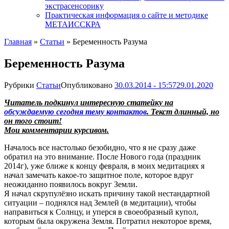
экстрасенсорику
Практическая информация о сайте и методике
МЕТАИССКРА
Главная
»
Статьи
»
Беременность Разума
Беременность Разума
Рубрики
Статьи
Опубликовано
30.03.2014 - 15:57
29.01.2020
Читатель подкинул интересную статейку на
обсуждаемую сегодня тему контактов
. Текст длинный, но
он того стоит!
Мои комментарии курсивом.
Началось все настолько безобидно, что я не сразу даже
обратил на это внимание. После Нового года (праздник
2014г), уже ближе к концу февраля, в моих медитациях я
начал замечать какое-то защитное поле, которое вдруг
неожиданно появилось вокруг Земли.
Я начал скрупулёзно искать причину такой нестандартной
ситуации – поднялся над Землей (в медитации), чтобы
направиться к Солнцу, и уперся в своеобразный купол,
которым была окружена Земля. Потратил некоторое время,