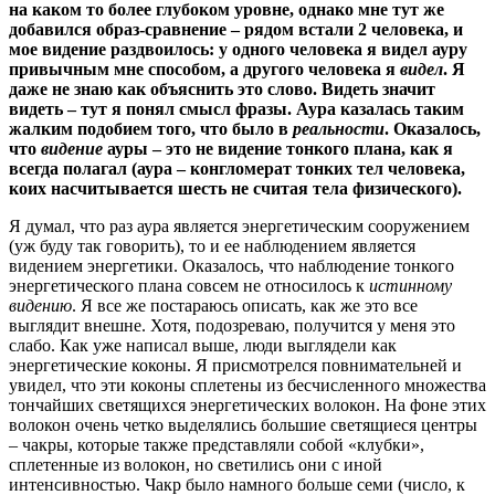
на каком то более глубоком уровне, однако мне тут же
добавился образ-сравнение – рядом встали 2 человека, и
мое видение раздвоилось: у одного человека я видел ауру
привычным мне способом, а другого человека я
видел
. Я
даже не знаю как объяснить это слово. Видеть значит
видеть – тут я понял смысл фразы. Аура казалась таким
жалким подобием того, что было в
реальности
. Оказалось,
что
видение
ауры – это не видение тонкого плана, как я
всегда полагал (аура – конгломерат тонких тел человека,
коих насчитывается шесть не считая тела физического).
Я думал, что раз аура является энергетическим сооружением
(уж буду так говорить), то и ее наблюдением является
видением энергетики. Оказалось, что наблюдение тонкого
энергетического плана совсем не относилось к
истинному
видению
. Я все же постараюсь описать, как же это все
выглядит внешне. Хотя, подозреваю, получится у меня это
слабо. Как уже написал выше, люди выглядели как
энергетические коконы. Я присмотрелся повнимательней и
увидел, что эти коконы сплетены из бесчисленного множества
тончайших светящихся энергетических волокон. На фоне этих
волокон очень четко выделялись большие светящиеся центры
– чакры, которые также представляли собой «клубки»,
сплетенные из волокон, но светились они с иной
интенсивностью. Чакр было намного больше семи (число, к