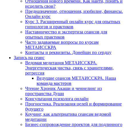
Отношения нового времени. Как найти, понять и
исцелить свои?
Предназначение, отношения, изобилие, финансы.
Онлайн курс
Курс 3. Расширенный онлайн курс для опытных
гипнологов и практиков
Наставничество и экспертиза сеансов для
опытных практиков
Часто задаваемые вопросы по курсам
МЕТАИССКРА
Контакты и реквизиты. Донейшн по сердцу
Запись на сеанс
Ведомая медитация МЕТАИССКРА.
Энергетическая чистка, связь с хранителями,
регрессия
Ведущие сеансов МЕТАИССКРА. Наша
команда мастеров
Чтение Хроник Акаши и ченнелинг из
пространства Души
Консультация психолога онлайн
Прогностика. Реализация целей и формирование
будущего
Коучинг, как альтернатива сеансам ведомой
медитации
Бизнес-сопровождение проектов для подлинного