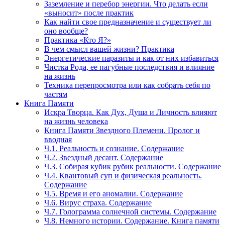
Заземление и перебор энергии. Что делать если
«выносит» после практик
Как найти свое предназначение и существует ли
оно вообще?
Практика «Кто Я?»
В чем смысл вашей жизни? Практика
Энергетические паразиты и как от них избавиться
Чистка Рода, ее пагубные последствия и влияние
на жизнь
Техника перепросмотра или как собрать себя по
частям
Книга Памяти
Искра Творца. Как Дух, Душа и Личность влияют
на жизнь человека
Книга Памяти Звездного Племени. Пролог и
вводная
Ч.1. Реальность и сознание. Содержание
Ч.2. Звездный десант. Содержание
Ч.3. Собирая кубик рубик реальности. Содержание
Ч.4. Квантовый суп и физическая реальность.
Содержание
Ч.5. Время и его аномалии. Содержание
Ч.6. Вирус страха. Содержание
Ч.7. Голограмма солнечной системы. Содержание
Ч.8. Немного истории. Содержание. Книга памяти