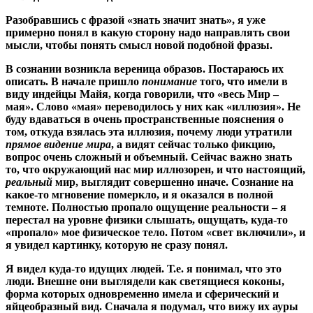
Разобравшись с фразой «знать значит знать», я уже
примерно понял в какую сторону надо направлять свои
мысли, чтобы понять смысл новой подобной фразы.
В сознании возникла вереница образов. Постараюсь их
описать. В начале пришло
понимание
того, что имели в
виду индейцы Майя, когда говорили, что «весь Мир –
мая». Слово «мая» переводилось у них как «иллюзия». Не
буду вдаваться в очень пространственные пояснения о
том, откуда взялась эта иллюзия, почему люди утратили
прямое видение мира
, а видят сейчас только фикцию,
вопрос очень сложный и объемный. Сейчас важно знать
то, что окружающий нас мир иллюзорен, и что настоящий,
реальный
мир, выглядит совершенно иначе. Сознание на
какое-то мгновение померкло, и я оказался в полной
темноте. Полностью пропало ощущение реальности – я
перестал на уровне физики слышать, ощущать, куда-то
«пропало» мое физическое тело. Потом «свет включили», и
я увидел картинку, которую не сразу понял.
Я видел куда-то идущих людей. Т.е. я понимал, что это
люди. Внешне они выглядели как светящиеся коконы,
форма которых одновременно имела и сферический и
яйцеобразный вид. Сначала я подумал, что вижу их ауры