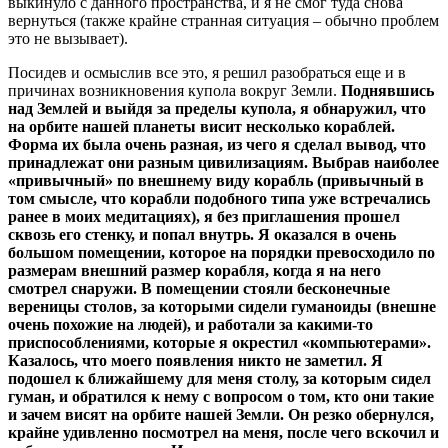
выкинуло с данного пространства, и я не смог туда снова
вернуться (также крайне странная ситуация – обычно проблем
это не вызывает).
Посидев и осмыслив все это, я решил разобраться еще и в
причинах возникновения купола вокруг Земли.
Поднявшись
над Землей и выйдя за пределы купола, я обнаружил, что
на орбите нашей планеты висит несколько кораблей.
Форма их была очень разная, из чего я сделал вывод, что
принадлежат они разным цивилизациям. Выбрав наиболее
«привычный» по внешнему виду корабль (привычный в
том смысле, что корабли подобного типа уже встречались
ранее в моих медитациях), я без приглашения прошел
сквозь его стенку, и попал внутрь. Я оказался в очень
большом помещении, которое на порядки превосходило по
размерам внешний размер корабля, когда я на него
смотрел снаружи. В помещении стояли бесконечные
вереницы столов, за которыми сидели гуманоиды (внешне
очень похожие на людей), и работали за какими-то
приспособлениями, которые я окрестил «компьютерами».
Казалось, что моего появления никто не заметил. Я
подошел к ближайшему для меня столу, за которым сидел
гуман, и обратился к нему с вопросом о том, кто они такие
и зачем висят на орбите нашей Земли. Он резко обернулся,
крайне удивленно посмотрел на меня, после чего вскочил и