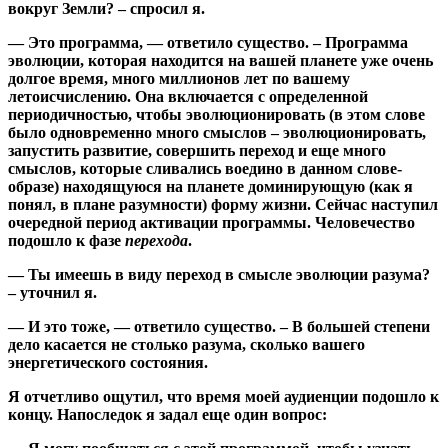
вокруг Земли? – спросил я.
— Это программа, — ответило существо. – Программа
эволюции, которая находится на вашей планете уже очень
долгое время, много миллионов лет по вашему
летоисчислению. Она включается с определенной
периодичностью, чтобы эволюционировать (в этом слове
было одновременно много смыслов – эволюционировать,
запустить развитие, совершить переход и еще много
смыслов, которые сливались воедино в данном слове-
образе) находящуюся на планете доминирующую (как я
понял, в плане разумности) форму жизни. Сейчас наступил
очередной период активации программы. Человечество
подошло к фазе
перехода
.
— Ты имеешь в виду переход в смысле эволюции разума?
– уточнил я.
— И это тоже, — ответило существо. – В большей степени
дело касается не столько разума, сколько вашего
энергетического состояния.
Я отчетливо ощутил, что время моей аудиенции подошло к
концу. Напоследок я задал еще один вопрос: