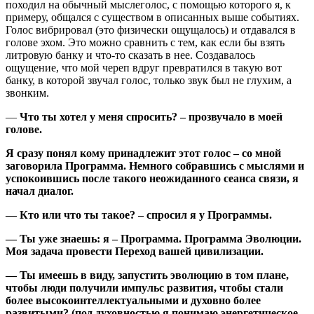
походил на обычный мыслеголос, с помощью которого я, к
примеру, общался с существом в описанных выше событиях.
Голос вибрировал (это физически ощущалось) и отдавался в
голове эхом. Это можно сравнить с тем, как если бы взять
литровую банку и что-то сказать в нее. Создавалось
ощущение, что мой череп вдруг превратился в такую вот
банку, в которой звучал голос, только звук был не глухим, а
звонким.
—
Что ты хотел у меня спросить? – прозвучало в моей
голове.
Я сразу понял кому принадлежит этот голос – со мной
заговорила Программа. Немного собравшись с мыслями и
успокоившись после такого неожиданного сеанса связи, я
начал диалог.
— Кто или что ты такое? – спросил я у Программы.
— Ты уже знаешь: я – Программа. Программа Эволюции.
Моя задача провести Переход вашей цивилизации.
— Ты имеешь в виду, запустить эволюцию в том плане,
чтобы люди получили импульс развития, чтобы стали
более высокоинтеллектуальными и духовно более
развитыми? (под духовностью я понимаю энергетическое