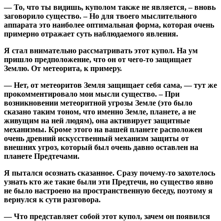
— То, что ты видишь, куполом также не является, – вновь
заговорило существо. – Но для твоего мыслительного
аппарата это наиболее оптимальная форма, которая очень
примерно отражает суть наблюдаемого явления.
Я стал внимательно рассматривать этот купол. На ум
пришло предположение, что он от чего-то защищает
Землю. От метеорита, к примеру.
— Нет, от метеоритов Земля защищает себя сама, — тут же
прокомментировало мои мысли существо. – При
возникновении метеоритной угрозы Земле (это было
сказано таким тоном, что именно Земле, планете, а не
живущим на ней людям), она активирует защитные
механизмы. Кроме этого на вашей планете расположен
очень древний искусственный механизм защиты от
внешних угроз, который был очень давно оставлен на
планете Предтечами.
Я пытался осознать сказанное. Сразу почему-то захотелось
узнать кто же такие были эти Предтечи, но существо явно
не было настроено на пространственную беседу, поэтому я
вернулся к сути разговора.
— Что представляет собой этот купол, зачем он появился