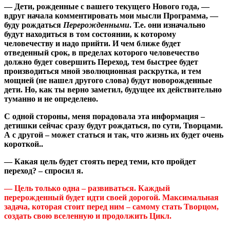
— Дети, рожденные с вашего текущего Нового года, —
вдруг начала комментировать мои мысли Программа, —
буду рождаться
Перерожденными
. Т.е. они изначально
будут находиться в том состоянии, к которому
человечеству и надо прийти. И чем ближе будет
отведенный срок, в пределах которого человечество
должно будет совершить Переход, тем быстрее будет
производиться мной эволюционная раскрутка, и тем
мощней (не нашел другого слова) будут новорожденные
дети. Но, как ты верно заметил, будущее их действительно
туманно и не определено.
С одной стороны, меня порадовала эта информация –
детишки сейчас сразу будут рождаться, по сути, Творцами.
А с другой – может статься и так, что жизнь их будет очень
короткой..
— Какая цель будет стоять перед теми, кто пройдет
переход? – спросил я.
— Цель только одна – развиваться. Каждый
перерожденный будет идти своей дорогой. Максимальная
задача, которая стоит перед ним – самому стать Творцом,
создать свою вселенную и продолжить Цикл.