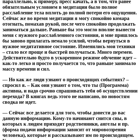
параллельно, к примеру, пресс качать, а в том, что ранее
обязательным условием в медитации было полное
расслабление тела вплоть до полной потери его ощущения.
Сейчас же во время медитации я могу спокойно комара
отогнать, помахав рукой, после чего спокойно продолжать
заниматься дальше. Раньше бы это могло вполне вынести
меня с нужного расслабленного состояния, и мне пришлось
бы заново прилагать немало усилий, чтобы вернуться в
нужное медитативное состояние. Изменились мои техники
– стало все проще и быстрей получаться. Много перемен.
Действительно будто в ускоренном режиме обучение идет –
как-то легко и просто получается то, что раньше занимало
массу времени и сил.
— Но как же люди узнают о происходящих событиях? –
спросил я. – Как они узнают о том, что ты (Программа)
активна, и надо срочно спрашивать тебя об осуществлении
перехода? В книгах ведь этого не написано, по новостям
сводка не идет.
— Сейчас все делается для того, чтобы донести до вас
данную информацию. Кому-то начинают снится сны, в
которых к людям приходят родственники, ангелы и пр.
(форма подачи информации зависит от мировоззрения
человека), которые и рассказывают им по происходящем.