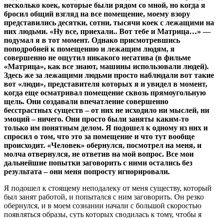
несколько коек, которые были рядом со мной, но когда я
бросил общий взгляд на все помещение, моему взору
представились десятки, сотни, тысячи коек с лежащими на
них людьми. «Ну все, приехали.. Вот тебе и Матрица…» —
подумал я в тот момент. Однако присмотревшись
поподробней к помещению и лежащим людям, я
совершенно не ощутил никакого негатива (в фильме
«Матрица», как все знают, машины использовали людей).
Здесь же за лежащими людьми просто наблюдали вот такие
вот «люди», представителя которых я и увидел в момент,
когда еще осматривал помещение сквозь прямоугольную
щель. Они создавали впечатление совершенно
бесстрастных существ – от них не исходило ни мыслей, ни
эмоций – ничего. Они просто были заняты каким-то
только им понятным делом. Я подошел к одному из них и
спросил о том, что это за помещение и что тут вообще
происходит. «Человек» обернулся, посмотрел на меня, и
молча отвернулся, не ответив на мой вопрос. Все мои
дальнейшие попытки заговорить с ними остались без
результата – они меня попросту игнорировали.
Я подошел к стоящему неподалеку от меня существу, который
был занят работой, и попытался с ним заговорить. Он резко
обернулся, и в моем сознании начали с большой скоростью
появляться образы, суть которых сводилась к тому, чтобы я