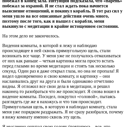
побежал в конец зала. Интуиция подсказала, что «парень»
побежал за охраной. Я не стал ждать пока начнется
выяснение отношений, и покинул корабль. В тот раз сил у
меня ушло на все описанные действия очень много,
поэтому после того, как я вышел с корабля, меня
выкинуло с медитации в крайне истощенном состоянии.
На этом дело не закончилось.
Видения комнаты, в которой я лежу и наблюдаю
происходящее в ней сквозь прямоугольную щель, стали
возникать все чаще. У меня уже не получалось отмахиваться
от них как раньше – четкая картинка могла просто встать
перед глазами во время медитации и стоять так несколько
секунд. Один раз я даже открыл глаза, но она не пропала! Я
видел одновременно и свою комнату, и картинку – они
наслаивались друг на друга и были одинаково отчетливо
видны. Я отложил все свои дела в медитации, и решил
наконец-то разобраться что же происходит. Я снова вошел в
видение комнаты. Посидел, покрутил «головой», пытаясь
разглядеть где же я нахожусь и что там происходит.
Прямоугольная щель, в которую я наблюдал комнату, стала
меня уже порядком раздражать. Я не сразу разобрался, почему
я вижу комнату именно сквозь эту щель.
Я мысленно ощупал свою голову (повторюсь – все, что