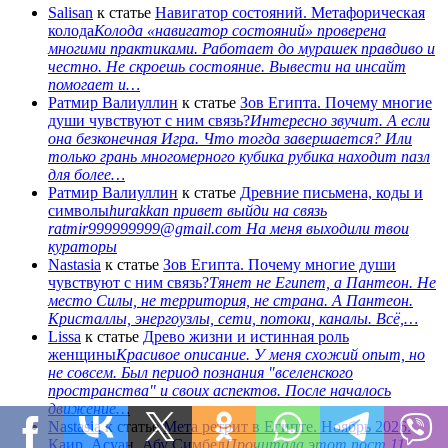
Salisan
к статье
Навигатор состояний. Метафорическая
колода
Колода «навигатор состояний» проверена
многими практиками. Работает до мурашек правдиво и
честно. Не скроешь состояние. Вывести на инсайт
помогает и…
Ратмир Валиуллин
к статье
Зов Египта. Почему многие
души чувствуют с ним связь?
Интересно звучит. А если
она безконечная Игра. Что тогда завершается? Или
только грань многомерного кубика рубика находит пазл
для более…
Ратмир Валиуллин
к статье
Древние письмена, коды и
символы
hurakkan привет выйди на связь
ratmir999999999@gmail.com На меня выходили твои
кураторы
Nastasia
к статье
Зов Египта. Почему многие души
чувствуют с ним связь?
Тянет не Египет, а Пантеон. Не
место Силы, не территория, не страна. А Пантеон.
Кристаллы, энергоузлы, сети, потоки, каналы. Всё,…
Lissa
к статье
Древо жизни и истинная роль
женщины
Красивое описание. У меня схожий опыт, но
не совсем. Был период познания "вселенского
пространства" и своих аспектов. После началось
движение…
Nastasia
к статье
Мета ретрит в Египте. Ноябрь 2026.
Каир, Асуан, Абу Симбел
Прочитала этот пост 11