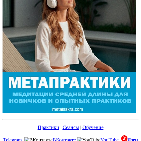
Практики
|
Сеансы
|
Обучение
Telegram
ВКонтакте
YouTube
Дзен