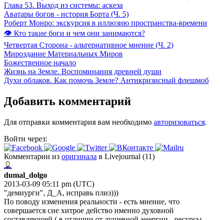
Глава 53. Выход из системы: аскеза
Аватары богов - история Борта (Ч. 5)
Роберт Монро: экскурсия в иллюзию пространства-времени
👁 Кто такие боги и чем они занимаются?
Четвертая Сторона - альтернативное мнение (Ч. 2)
Мироздание Материальных Миров
Божественное начало
Жизнь на Земле. Воспоминания древней души
Духи облаков. Как помочь Земле? Антикризисный флешмоб
Добавить комментарий
Для отправки комментария вам необходимо
авторизоваться
.
Войти через:
Комментарии из
оригинала
в Livejournal (11)
dumal_dolgo
2013-03-09 05:11 pm (UTC)
"демиурги", Д_А, исправь плиз)))
По поводу изменения реальности - есть мнение, что
совершается сие хитрое действо именно духовной
составляющей ( в отличии от душевной энергии - ресурсы