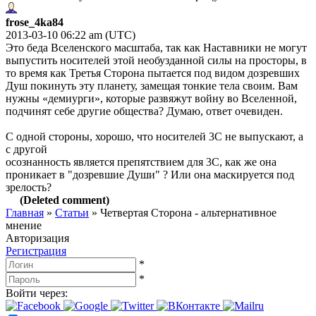
frose_4ka84
2013-03-10 06:22 am (UTC)
Это беда Вселенского масштаба, так как Наставники не могут
выпустить носителей этой необузданной силы на просторы, в
то время как Третья Сторона пытается под видом дозревших
Душ покинуть эту планету, замещая тонкие тела своим. Вам
нужны «демиурги», которые развяжут войну во Вселенной,
подчинят себе другие общества? Думаю, ответ очевиден.
С одной стороны, хорошо, что носителей 3С не выпускают, а
с другой
осознанность является препятствием для 3С, как же она
проникает в "дозревшие Души" ? Или она маскируется под
зрелость?
(Deleted comment)
Главная
»
Статьи
»
Четвертая Сторона - альтернативное
мнение
Авторизация
Регистрация
*
*
Войти через: