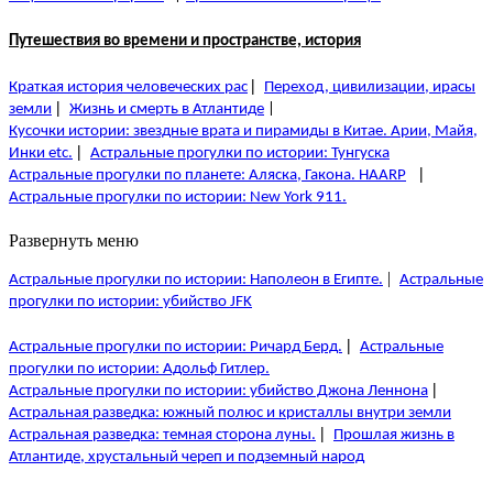
Путешествия во времени и пространстве, история
|
Краткая история человеческих рас
Переход, цивилизации, ирасы
|
земли
Жизнь и смерть в Атлантиде
|
Кусочки истории: звездные врата и пирамиды в Китае. Арии, Майя,
|
Инки etc.
Астральные прогулки по истории: Тунгуска
|
Астральные прогулки по планете: Аляска, Гакона. HAARP
Астральные прогулки по истории: New York 911.
Развернуть меню
|
Астральные прогулки по истории: Наполеон в Египте.
Астральные
прогулки по истории: убийство JFK
|
Астральные прогулки по истории: Ричард Берд.
Астральные
прогулки по истории: Адольф Гитлер.
|
Астральные прогулки по истории: убийство Джона Леннона
Астральная разведка: южный полюс и кристаллы внутри земли
|
Астральная разведка: темная сторона луны.
Прошлая жизнь в
Атлантиде, хрустальный череп и подземный народ