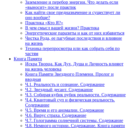
Заземление и перебор энергии. Что делать если
«выносит» после практик
Как найти свое предназначение и существует ли
оно вообще?
Практика «Кто Я?»
В чем смысл вашей жизни? Практика
Энергетические паразиты и как от них избавиться
Чистка Рода, ее пагубные последствия и влияние
на жизнь
Техника перепросмотра или как собрать себя по
частям
Книга Памяти
Искра Творца. Как Дух, Душа и Личность влияют
на жизнь человека
Книга Памяти Звездного Племени. Пролог и
вводная
Ч.1. Реальность и сознание. Содержание
Ч.2. Звездный десант. Содержание
Ч.3. Собирая кубик рубик реальности. Содержание
Ч.4. Квантовый суп и физическая реальность.
Содержание
Ч.5. Время и его аномалии. Содержание
Ч.6. Вирус страха. Содержание
Ч.7. Голограмма солнечной системы. Содержание
Ч.8. Немного истории. Содержание. Книга памяти