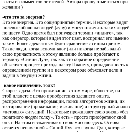
взяты из комментов читателей. Автора прошу отметиться при
желании )
-что это за энергия?
Это не энергия. Это общепринятый термин. Некоторые видят
полевые оболочки людей (ауру) и могут отличить таких людей
по цвету. Одно время был популярен термин «индиго», так
как оператор, который видел этот цвет, воспринял его именно
таким. Более адекватным будет сравнение с синим цветом.
Такие люди, когда вспоминают (или никогда не забывали)
свою причастность к этому явлению больше прибегают к
термину «Синий Луч», так как это образное определение
объясняет процесс прихода на эту Планету, принадлежность к
определенной группе и в некотором роде объясняет цели и
задачи в текущей жизни.
-какое назначение, толк?
Скорее задача. Это проживание в этом мире, обществе, на
этой планете с целью приобретения здешнего опыта,
распространения информации, поиск алгоритмов жизни, их
тестирование (проживание, изживание) и структурный анализ
«патовых» ситуаций. Некоторые проживают свою жизнь «без
понятного людям толку». То есть – просто приобретают свой
опыт. На этом и заканчивают свою миссию здесь. Основа
остается неизменной – Синий Луч это группа Душ, которые