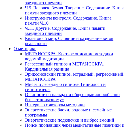
звездного племени
Ч.9. Человек. Земля. Творение. Содержание. Книга
памяти звездного племени
Инструменты контроля. Содержание. Книга
памяти Ч.10
Ч.11. Другие. Содержание. Книга памяти
звездного племени
Квантовый мир. Слияние и разделение веток
реальности
О методике
МЕТАИССКРА. Краткое описание методики
ведомой медитации
Регрессивный гипноз и МЕТАИССКРА.
Кардинальная разница
Эриксоновский гипноз, эстрадный, регрессивный,
МЕТАИССКРА
Мифы и легенды о гипнозе. Гипнологи и
гипнотизеры
О гипнозе на пальцах и общее правило «обычно
бывает по-разному»
Интервью с автором методики
Энергетические блоки, родовые и семейные
программы
Энергетические подключки и выброс эмоций
Поиск пропавших через медитативные практики и