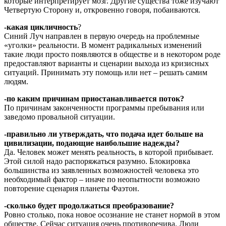
которые интерпретирует мозг. Другие существа тоже изучают
Четвертую Сторону и, откровенно говоря, побаиваются.
-какая цикличность
?
Синий Луч направлен в первую очередь на проблемные
«уголки» реальности. В момент радикальных изменений
такие люди просто появляются в обществе и в некотором роде
предоставляют варианты и сценарии выхода из кризисных
ситуаций. Принимать эту помощь или нет – решать самим
людям.
-по каким причинам приостанавливается поток?
По причинам законченности программы пребывания или
заведомо провальной ситуации.
-правильно ли утверждать, что подача идет больше на
цивилизации, подающие наибольшие надежды?
Да. Человек может менять реальность, в которой прибывает.
Этой силой надо распоряжаться разумно. Блокировка
большинства из заявленных возможностей человека это
необходимый фактор – иначе по неопытности возможно
повторение сценария планеты Фаэтон.
-сколько будет продолжаться преобразование?
Ровно столько, пока новое осознание не станет нормой в этом
обществе. Сейчас ситуация очень противоречива. Люди