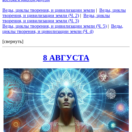
востоке и многом другом
Веды, циклы творения, и цивилизации земли
|
Веды, циклы
творения, и цивилизации земли (Ч. 2)
|
Веды, циклы
творения, и цивилизации земли (Ч. 3)
Веды, циклы творения, и цивилизации земли (Ч. 5)
|
Веды,
циклы творения, и цивилизации земли (Ч. 4)
[свернуть]
8 АВГУСТА