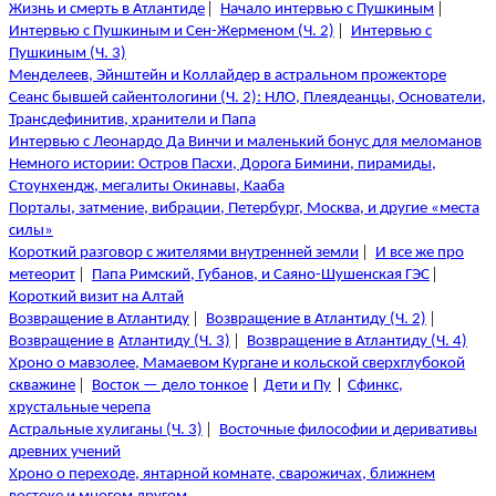
|
|
Жизнь и смерть в Атлантиде
Начало интервью с Пушкиным
|
Интервью с Пушкиным и Сен-Жерменом (Ч. 2)
Интервью с
Пушкиным (Ч. 3)
Менделеев, Эйнштейн и Коллайдер в астральном прожекторе
Сеанс бывшей сайентологини (Ч. 2): НЛО, Плеядеанцы, Основатели,
Трансдефинитив, хранители и Папа
Интервью с Леонардо Да Винчи и маленький бонус для меломанов
Немного истории: Остров Пасхи, Дорога Бимини, пирамиды,
Стоунхендж, мегалиты Окинавы, Кааба
Порталы, затмение, вибрации, Петербург, Москва, и другие «места
силы»
|
Короткий разговор с жителями внутренней земли
И все же про
|
|
метеорит
Папа Римский, Губанов, и Саяно-Шушенская ГЭС
Короткий визит на Алтай
|
|
Возвращение в Атлантиду
Возвращение в Атлантиду (Ч. 2)
|
Возвращение в
Атлантиду (Ч. 3)
Возвращение в Атлантиду (Ч. 4)
Хроно о мавзолее, Мамаевом Кургане и кольской сверхглубокой
|
скважине
Восток — дело тонкое
|
Дети и Пу
|
Сфинкс,
хрустальные
черепа
|
Астральные хулиганы (Ч. 3)
Восточные философии и деривативы
древних учений
Хроно о переходе, янтарной комнате, сварожичах, ближнем