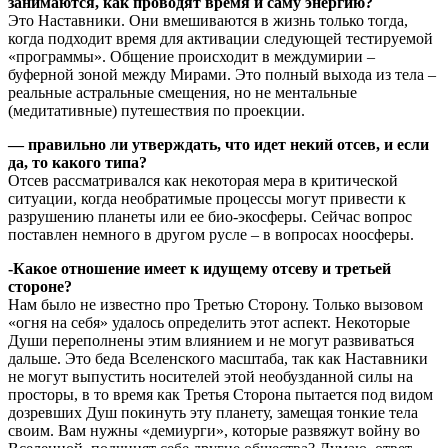
занимаются, как проводят время и саму энергию?
Это Наставники. Они вмешиваются в жизнь только тогда,
когда подходит время для активации следующей тестируемой
«программы». Общение происходит в междумирии –
буферной зоной между Мирами. Это полный выхода из тела –
реальные астральные смещения, но не ментальные
(медитативные) путешествия по проекции.
— правильно ли утверждать, что идет некий отсев, и если
да, то какого типа?
Отсев рассматривался как некоторая мера в критической
ситуации, когда необратимые процессы могут привести к
разрушению планеты или ее био-экосферы. Сейчас вопрос
поставлен немного в другом русле – в вопросах ноосферы.
-Какое отношение имеет к идущему отсеву и третьей
стороне?
Нам было не известно про Третью Сторону. Только вызовом
«огня на себя» удалось определить этот аспект. Некоторые
Души переполнены этим влиянием и не могут развиваться
дальше. Это беда Вселенского масштаба, так как Наставники
не могут выпустить носителей этой необузданной силы на
просторы, в то время как Третья Сторона пытается под видом
дозревших Душ покинуть эту планету, замещая тонкие тела
своим. Вам нужны «демиурги», которые развяжут войну во