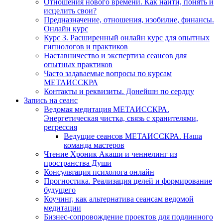
Отношения нового времени. Как найти, понять и
исцелить свои?
Предназначение, отношения, изобилие, финансы.
Онлайн курс
Курс 3. Расширенный онлайн курс для опытных
гипнологов и практиков
Наставничество и экспертиза сеансов для
опытных практиков
Часто задаваемые вопросы по курсам
МЕТАИССКРА
Контакты и реквизиты. Донейшн по сердцу
Запись на сеанс
Ведомая медитация МЕТАИССКРА.
Энергетическая чистка, связь с хранителями,
регрессия
Ведущие сеансов МЕТАИССКРА. Наша
команда мастеров
Чтение Хроник Акаши и ченнелинг из
пространства Души
Консультация психолога онлайн
Прогностика. Реализация целей и формирование
будущего
Коучинг, как альтернатива сеансам ведомой
медитации
Бизнес-сопровождение проектов для подлинного