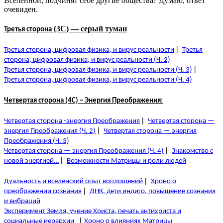
Вселенной, подчинят себе другие общества? Думаю, ответ
очевиден.
(3C) — серый туман
Третья сторона
|
Третья сторона, цифровая физика, и вирус реальности
Третья
сторона, цифровая физика, и вирус реальности (Ч. 2)
|
Третья сторона, цифровая физика, и вирус реальности (Ч. 3)
Третья сторона, цифровая физика, и вирус реальности (Ч. 4)
Четвертая сторона (4C) – Энергия Преображения:
|
Четвертая сторона -энергия Преображения
Четвертая сторона —
|
энергия Преображения (Ч. 2)
Четвертая сторона — энергия
Преображения (Ч. 3)
|
Четвертая сторона — энергия Преображения (Ч. 4)
Знакомство с
|
новой энергией…
Возможности Матрицы и роли людей
|
Дуальность и вселенский опыт воплощений
Хроно о
|
преображении сознания
ДНК, дети индиго, повышение сознания
и вибраций
Эксперимент Земля, учение Христа, печать антихриста и
социальные иерархии
|
Хроно о влияниях Матрицы