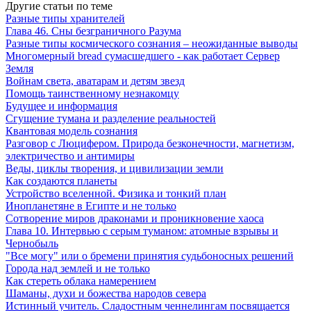
Другие статьи по теме
Разные типы хранителей
Глава 46. Сны безграничного Разума
Разные типы космического сознания – неожиданные выводы
Многомерный bread сумасшедшего - как работает Сервер
Земля
Войнам света, аватарам и детям звезд
Помощь таинственному незнакомцу
Будущее и информация
Сгущение тумана и разделение реальностей
Квантовая модель сознания
Разговор с Люцифером. Природа безконечности, магнетизм,
электричество и антимиры
Веды, циклы творения, и цивилизации земли
Как создаются планеты
Устройство вселенной. Физика и тонкий план
Инопланетяне в Египте и не только
Сотворение миров драконами и проникновение хаоса
Глава 10. Интервью с серым туманом: атомные взрывы и
Чернобыль
"Все могу" или о бремени принятия судьбоносных решений
Города над землей и не только
Как стереть облака намерением
Шаманы, духи и божества народов севера
Истинный учитель. Сладостным ченнелингам посвящается