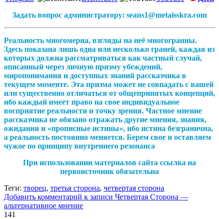
Задать вопрос администратору: seans1@metaisskra.com
Реальность многомерна, взгляды на неё многогранны.
Здесь показана лишь одна или несколько граней, каждая из
которых должна рассматриваться как частный случай,
описанный через личную призму убеждений,
миропонимания и доступных знаний рассказчика в
текущем моменте. Эта призма может не совпадать с вашей
или существенно отличаться от общепринятых концепций,
ибо каждый имеет право на свое индивидуальное
восприятие реальности и точку зрения. Частное мнение
рассказчика не обязано отражать другие мнения, знания,
ожидания и «прописные истины», ибо истина безгранична,
а реальность постоянно меняется. Берем свое и оставляем
чужое по принципу внутреннего резонанса
При использовании материалов сайта ссылка на
первоисточник обязательна
Теги:
творец
,
третья сторона
,
четвертая сторона
Добавить комментарий
к записи Четвертая Сторона —
альтернативное мнение
141