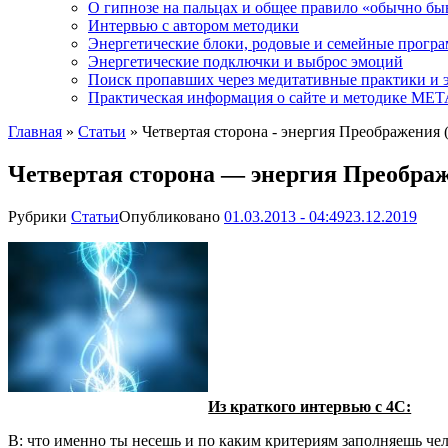
О гипнозе на пальцах и общее правило «обычно бы
Интервью с автором методики
Энергетические блоки, родовые и семейные прогр
Энергетические подключки и выброс эмоций
Поиск пропавших через медитативные практики и 
Практическая информация о сайте и методике М
Главная
»
Статьи
»
Четвертая сторона - энергия Преображения (
Четвертая сторона — энергия Преображ
Рубрики
Статьи
Опубликовано
01.03.2013 - 04:49
23.12.2019
Из краткого интервью с 4С:
В: что именно ты несешь и по каким критериям заполняешь че