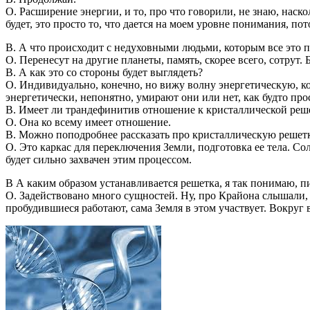
О. Расширение энергии, и то, про что говорили, не знаю, наск
будет, это просто то, что дается на моем уровне понимания, п
В. А что происходит с недуховными людьми, которым все это п
О. Перенесут на другие планеты, память, скорее всего, сотрут.
В. А как это со стороны будет выглядеть?
О. Индивидуально, конечно, но вижу волну энергетическую, кото
энергетически, непонятно, умирают они или нет, как будто про
В. Имеет ли трандефинитив отношение к кристаллической реше
О. Она ко всему имеет отношение.
В. Можно поподробнее рассказать про кристаллическую решет
О. Это каркас для переключения Земли, подготовка ее тела. Со
будет сильно захвачен этим процессом.
В А каким образом устанавливается решетка, я так понимаю, 
О. Задействовано много сущностей. Ну, про Крайона слышали, н
пробудившиеся работают, сама Земля в этом участвует. Вокруг 