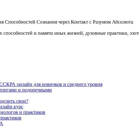
 Способностей Сознания через Контакт с Разумом Абсолюта
пособностей и памяти иных жизней, духовные практики, эзотер
ИССКРА онлайн для новичков и среднего уровня
коллегами и подопечными
сцелить свои?
нлайн курс
пнологов и практиков
 практиков
РА