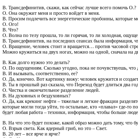
В. Трансдефинитив, скажи, как сейчас лучше всего помочь О.?
О. Она окружит меня и просто войдет в меня.
В. Просим подлечить все энергетические пробоины, которые 
О. Ого!
В. Что?
О. Волна по телу прошла, то ли горячая, то ли холодная, ощущ
В. Трансдефинитив, на последних сеансах была информация, чт
О. Вращение, человек стоит и вращается… против часовой стр
Можно кружиться на двух ногах, можно на одной, сначала на дв
В. Как долго нужно это делать?
О. По ощущениям. Сколько угодно, пока не почувствуешь, что 
В. И вызывать, соответственно, ее?
О. Да, конечно. Вот картинку вижу: человек кружится и создае
В. Ты в прошлый раз сказала, что Переход будет длиться два го
О. Чистка и окончательное разделение людей.
В. На духовных и бездуховных?
О. Да, как крекинг нефти – тяжелые и легкие фракции разделя
которые могли тогда уйти, то остальные, кто «плавал» где-то 
будет любая работа – техники, информация, чтобы больше людей 
В. На что это будет похоже, какой образ можно дать тому, что б
О. Взрыв света. Как ядерный гриб, но это – Свет.
В. 20 лет – все ярче и ярче?