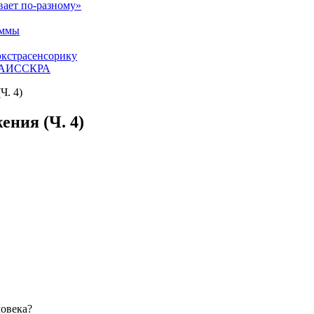
вает по-разному»
аммы
экстрасенсорику
ЕТАИССКРА
Ч. 4)
ения (Ч. 4)
ловека?