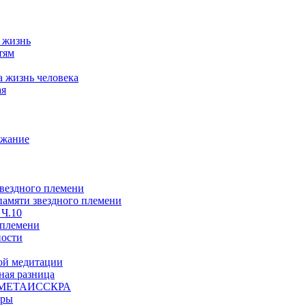
а жизнь
тям
а жизнь человека
ая
ржание
звездного племени
 памяти звездного племени
 Ч.10
 племени
ности
ой медитации
ая разница
й, МЕТАИССКРА
еры