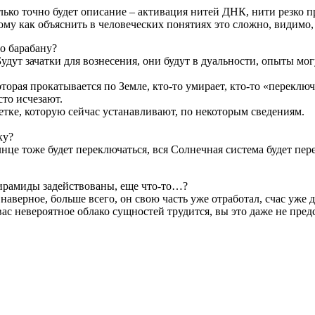
олько точно будет описание – активация нитей ДНК, нити резко п
отому как объяснить в человеческих понятиях это сложно, видим
о барабану?
 Будут зачатки для вознесения, они будут в дуальности, опыты мо
рая прокатывается по Земле, кто-то умирает, кто-то «переключае
сто исчезают.
тке, которую сейчас устанавливают, по некоторым сведениям.
ку?
лнце тоже будет переключаться, вся Солнечная система будет пер
пирамиды задействованы, еще что-то…?
аверное, больше всего, он свою часть уже отработал, счас уже 
вас невероятное облако сущностей трудится, вы это даже не пред