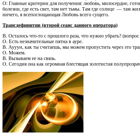
О: Главные критерии для получения: любовь, милосердие, готов
болезни, где есть свет, там нет тьмы. Там где солнце — там жизн
ничего, я всепоглощающая Любовь всего сущего.
Трансдефинитив (второй сеанс данного оператора)
В. Осталось что-то с прошлого раза, что нужно убрать? (вопрос
О. Есть незначительные пятна в ауре.
В. Аууун, как ты считаешь, мы можем пропустить через это т
О. Можем.
В. Вызываем ее на связь.
О. Сегодня она как огромная блестящая золотистая полупрозрач