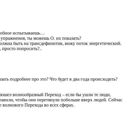
 подобное испытываешь…
 упражнения, ты можешь О. их показать?
должна быть на трансдефинитив, вижу поток энергетический.
 просто попросить?..
зать подробнее про это? Что будет в два года происходить?
оизошел волнообразный Переход – если бы ушли те люди,
оставили, чтобы они перетянули побольше вверх людей. Сейчас
е волнового Перехода во всех сферах.