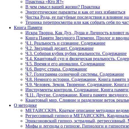
Практика «Кто Я?»
В чем смысл вашей жизни? Практика
Энергетические паразиты и как от них избавиться
Чистка Рода, ее пагубные последствия и влияние н
Техника перепросмотра или как собрать себя по час
Книга Памяти
Искра Творца. Как Дух, Душа и Личность влияют н
Книга Памяти Звездного Племени. Пролог и вводн
Ч.1. Реальность и сознание. Содержание
Ч.2. Звездный десант. Содержание
Ч.3. Собирая кубик рубик реальности. Содержание
Ч.4. Квантовый суп и физическая реальность. Соде
Ч.5. Время и его аномалии. Содержание
Ч.6. Вирус страха. Содержание
Ч.7. Голограмма солнечной системы. Содержание
Ч.8. Немного истории. Содержание. Книга памяти 
Ч.9. Человек. Земля. Творение. Содержание. Книга
Инструменты контроля. Содержание. Книга памяти
Ч.11. Другие. Содержание. Книга памяти звездного
Квантовый мир. Слияние и разделение веток реаль
О методике
МЕТАИССКРА. Краткое описание методики ведом
Регрессивный гипноз и МЕТАИССКРА. Кардинальн
Эриксоновский гипноз, эстрадный, регрессивны
Мифы и легенды о гипнозе. Гипнологи и гипнотиз