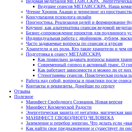
Ведомая медитация МЕТАИССКРА. Энергетическая ч
Ведущие сеансов МЕТАИССКРА. Наша коман
Чтение Хроник Акаши и ченнелинг из пространст
Консультация психолога онлайн
Прогностика. Реализация целей и формирование б
Коучинг, как альтернатива сеансам ведомой медита
Бизнес-сопровождение проектов для подлинного ус
Индивидуальная работа с двойником, дублем, маск
Часто задаваемые вопросы по сеансам и курсам
Хранители и их роли. Кто такие хранители и чем о
Подготовка к сеансу МЕТАИССКРА
Как правильно задавать вопросы вашим хран
Современный гипноз и активный транс. О ги
Как работают зависимости и можно ли от н
Стенограммы сеансов. Практическая польза р
Работа над собой, вопросы и практики после сеанса
Контакты и реквизиты. Донейшн по сердцу
Отзывы
Полезное
Манифест Свободного Сознания. Новая версия
Манифест Космической Радости
Энергетическая защита от негатива, магическая защ
МАНИФЕСТ СВОБОДНОГО ЧЕЛОВЕКА
Заземление и перебор энергии. Что делать если «в
Как найти свое предназначение и существует ли он