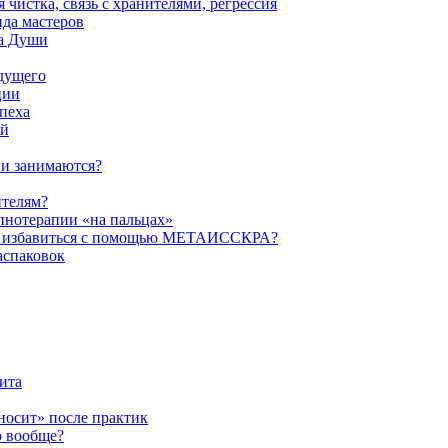
истка, связь с хранителями, регрессия
да мастеров
ва Души
удущего
ции
пеха
ой
ни занимаются?
ителям?
пнотерапии «на пальцах»
их избавиться с помощью МЕТАИССКРА?
аспаковок
ита
ыносит» после практик
о вообще?