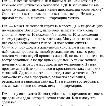
DA: — и всё же записано ли в нашем ДНК, или хотя бы у
каких-то специфических человеков в ДНК записаны ли там
какие-то коды для выхода в некие пространства космические?
О: — это не связано как-то, не связанные вещи. Не вижу
прямой связи, но записать информацию можно
DA: — может ли человек спрятать в своем ДНК информацию
по желанию? Вот я хочу, например, записать, что я клад
спрятал и хочу на 10 поколений вперед, на 10-м поколении
своему правнуку оставить этот клад. Могу ли я это записать,
что бы он распаковался у него 10 поколений спустя?
О: — это происходит в жизненном кристалле и сейчас мы
наблюдаем процесс активной распаковки вот такого рода
опытов многих людей прошлых жизней, но именно полезных,
востребованных, а не праздных и ушлых. А также записи
полезных опытов других существ дружественных.Ну нам
программы на базе кристаллов и кристаллических тел таких
сознаний. Да, конечно это происходит автоматически. Это
заложено как бы в программе, заложена архивация,
распаковка и запаковка данных. И вы можете востребовать,
так же как и ваши потомки, некую информацию.
DA: — ну вот я хотел бы востребовать информацию от своего
прадеда или деда, который лечил травами. Как я могу это
сделать?