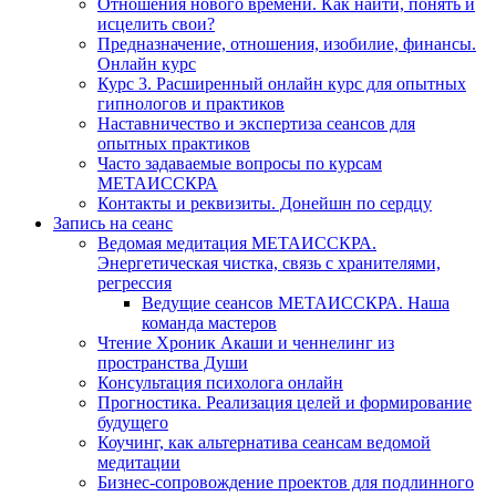
Отношения нового времени. Как найти, понять и
исцелить свои?
Предназначение, отношения, изобилие, финансы.
Онлайн курс
Курс 3. Расширенный онлайн курс для опытных
гипнологов и практиков
Наставничество и экспертиза сеансов для
опытных практиков
Часто задаваемые вопросы по курсам
МЕТАИССКРА
Контакты и реквизиты. Донейшн по сердцу
Запись на сеанс
Ведомая медитация МЕТАИССКРА.
Энергетическая чистка, связь с хранителями,
регрессия
Ведущие сеансов МЕТАИССКРА. Наша
команда мастеров
Чтение Хроник Акаши и ченнелинг из
пространства Души
Консультация психолога онлайн
Прогностика. Реализация целей и формирование
будущего
Коучинг, как альтернатива сеансам ведомой
медитации
Бизнес-сопровождение проектов для подлинного