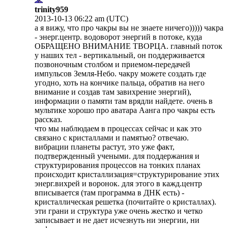
trinity959
2013-10-13 06:22 am (UTC)
а я вижу, что про чакры вы не знаете ничего))))) чакра
- энерг.центр. водоворот энергий в потоке, куда
ОБРАЩЕНО ВНИМАНИЕ ТВОРЦА. главный поток
у наших тел - вертикальный, он поддерживается
позвоночным столбом и приемом-передачей
импульсов Земля-Небо. чакру можете создать где
угодно, хоть на кончике пальца, обратив на него
внимание и создав там завихрение энергий),
информации о памяти там врядли найдете. очень в
мультике хорошо про аватара Аанга про чакры есть
рассказ.
что мы наблюдаем в процессах сейчас и как это
связано с кристаллами и памятью? отвечаю.
вибрации планеты растут, это уже факт,
подтвержденный учеными. для поддержания и
структурирования процессов на тонких планах
происходит кристаллизация=структурирование этих
энерг.вихрей и воронок. для этого в кажд.центр
вписывается (там программа в ДНК есть) -
кристаллическая решетка (почитайте о кристаллах).
эти грани и структура уже очень жестко и четко
записывает и не дает исчезнуть ни энергии, ни