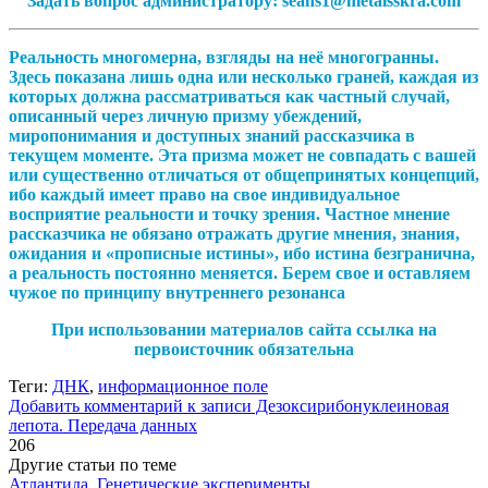
Задать вопрос администратору: seans1@metaisskra.com
Реальность многомерна, взгляды на неё многогранны.
Здесь показана лишь одна или несколько граней, каждая из
которых должна рассматриваться как частный случай,
описанный через личную призму убеждений,
миропонимания и доступных знаний рассказчика в
текущем моменте. Эта призма может не совпадать с вашей
или существенно отличаться от общепринятых концепций,
ибо каждый имеет право на свое индивидуальное
восприятие реальности и точку зрения. Частное мнение
рассказчика не обязано отражать другие мнения, знания,
ожидания и «прописные истины», ибо истина безгранична,
а реальность постоянно меняется. Берем свое и оставляем
чужое по принципу внутреннего резонанса
При использовании материалов сайта ссылка на
первоисточник обязательна
Теги:
ДНК
,
информационное поле
Добавить комментарий
к записи Дезоксирибонуклеиновая
лепота. Передача данных
206
Другие статьи по теме
Атлантида. Генетические эксперименты