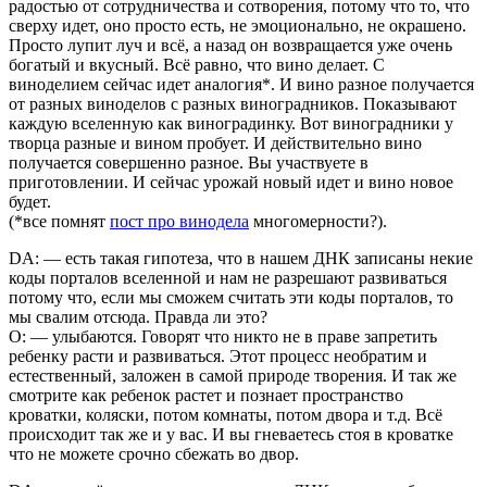
радостью от сотрудничества и сотворения, потому что то, что
сверху идет, оно просто есть, не эмоционально, не окрашено.
Просто лупит луч и всё, а назад он возвращается уже очень
богатый и вкусный. Всё равно, что вино делает. С
виноделием сейчас идет аналогия*. И вино разное получается
от разных виноделов с разных виноградников. Показывают
каждую вселенную как виноградинку. Вот виноградники у
творца разные и вином пробует. И действительно вино
получается совершенно разное. Вы участвуете в
приготовлении. И сейчас урожай новый идет и вино новое
будет.
(*все помнят
пост про винодела
многомерности?).
DA: — есть такая гипотеза, что в нашем ДНК записаны некие
коды порталов вселенной и нам не разрешают развиваться
потому что, если мы сможем считать эти коды порталов, то
мы свалим отсюда. Правда ли это?
О: — улыбаются. Говорят что никто не в праве запретить
ребенку расти и развиваться. Этот процесс необратим и
естественный, заложен в самой природе творения. И так же
смотрите как ребенок растет и познает пространство
кроватки, коляски, потом комнаты, потом двора и т.д. Всё
происходит так же и у вас. И вы гневаетесь стоя в кроватке
что не можете срочно сбежать во двор.