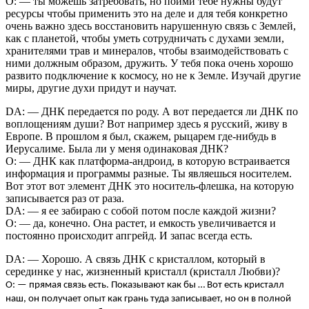
О: — ты можешь затребовать, но пойми тебе нужны будут
ресурсы чтобы применить это на деле и для тебя конкретно
очень важно здесь восстановить нарушенную связь с Землей,
как с планетой, чтобы уметь сотрудничать с духами земли,
хранителями трав и минералов, чтобы взаимодействовать с
ними должным образом, дружить. У тебя пока очень хорошо
развито подключение к космосу, но не к Земле. Изучай другие
миры, другие духи придут и научат.
DA: — ДНК передается по роду. А вот передается ли ДНК по
воплощениям души? Вот например здесь я русский, живу в
Европе. В прошлом я был, скажем, рыцарем где-нибудь в
Иерусалиме. Была ли у меня одинаковая ДНК?
О: — ДНК как платформа-андроид, в которую встраивается
информация и программы разные. Ты являешься носителем.
Вот этот вот элемент ДНК это носитель-флешка, на которую
записывается раз от раза.
DA: — я ее забираю с собой потом после каждой жизни?
О: — да, конечно. Она растет, и емкость увеличивается и
постоянно происходит апгрейд. И запас всегда есть.
DA: — Хорошо. А связь ДНК с кристаллом, который в
серединке у нас, жизненный кристалл (кристалл Любви)?
О:
— прямая связь есть. Показывают как бы … Вот есть кристалл
наш, он получает опыт как грань туда записывает, но он в полной