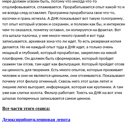
мере должен усвоен быть, потому что иногда что-то
отшлифовывается, сглаживается. Прорабатывается опыт какой-то и
не всегда след оставляет. Программа проработала свое что-то,
кусочки и грань исчезла. А ДНК показывают вот такую голограмму,
тот опыт который усвоен и сохранен, и полезен как бы, и интересен
чем-то оказался, пометку оставил, он копируется на фрактал. Вот
эта шпала-палочка, у нее много-много граней и вот туда
записывается, архивная зона что ли идет. То есть резервная копия
делается. Но не каждый опыт туда в ДНК идет, а только очень
мощный и глубокий, который проработан, закреплен на некой
платформе. Он должен быть сформирован, который пройдет
скажем так отсев, там идет как фильтрация. Который пройдет отсев
на ценность для творения. Есть много опытов, которые проживает
человек и они не являются ценными, они отсеиваются. Показывают
почему этот фильтр огненный. Сквозь него этот шлак летит и
лишнее легко выгорает, информация, которая как крупинки. А там
уже как слитки золота. Фильтр работает. Тоесть на ДНК на вот этих
шпалах поперечных записывается самое ценное.
Все части этого сеанса:
Дезоксирибонуклеиновая лепота