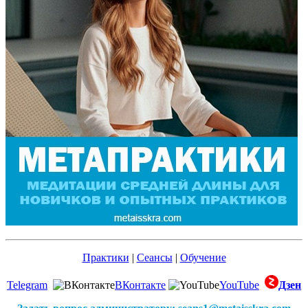
Практики
|
Сеансы
|
Обучение
Telegram
ВКонтакте
YouTube
Дзен