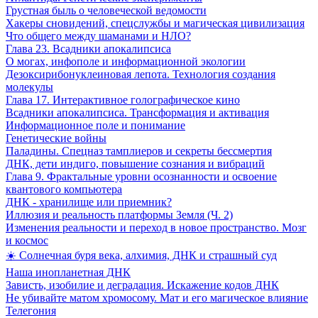
Грустная быль о человеческой ведомости
Хакеры сновидений, спецслужбы и магическая цивилизация
Что общего между шаманами и НЛО?
Глава 23. Всадники апокалипсиса
О могах, инфополе и информационной экологии
Дезоксирибонуклеиновая лепота. Технология создания
молекулы
Глава 17. Интерактивное голографическое кино
Всадники апокалипсиса. Трансформация и активация
Информационное поле и понимание
Генетические войны
Паладины. Спецназ тамплиеров и секреты бессмертия
ДНК, дети индиго, повышение сознания и вибраций
Глава 9. Фрактальные уровни осознанности и освоение
квантового компьютера
ДНК - хранилище или приемник?
Иллюзия и реальность платформы Земля (Ч. 2)
Изменения реальности и переход в новое пространство. Мозг
и космос
☀️ Солнечная буря века, алхимия, ДНК и страшный суд
Наша инопланетная ДНК
Зависть, изобилие и деградация. Искажение кодов ДНК
Не убивайте матом хромосому. Мат и его магическое влияние
Телегония