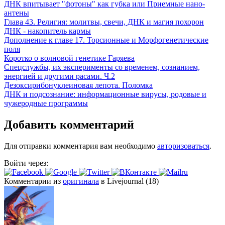
ДНК впитывает "фотоны" как губка или Приемные нано-
антены
Глава 43. Религия: молитвы, свечи, ДНК и магия похорон
ДНК - накопитель кармы
Дополнение к главе 17. Торсионные и Морфогенетические
поля
Коротко о волновой генетике Гаряева
Спецслужбы, их эксперименты со временем, сознанием,
энергией и другими расами. Ч.2
Дезоксирибонуклеиновая лепота. Поломка
ДНК и подсознание: информационные вирусы, родовые и
чужеродные программы
Добавить комментарий
Для отправки комментария вам необходимо
авторизоваться
.
Войти через:
Комментарии из
оригинала
в Livejournal (18)