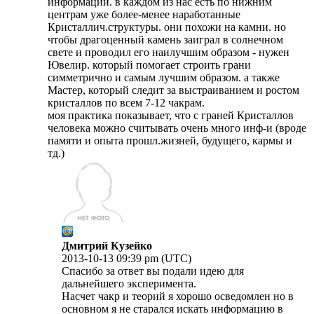
информации. в каждом из нас есть по нижним
центрам уже более-менее наработанные
Кристаллич.структуры. они похожи на камни. но
чтобы драгоценный камень заиграл в солнечном
свете и проводил его наилучшим образом - нужен
Ювелир. который помогает строить грани
симметрично и самым лучшим образом. а также
Мастер, который следит за выстраиванием и ростом
кристаллов по всем 7-12 чакрам.
моя практика показывает, что с граней Кристаллов
человека можно считывать очень много инф-и (вроде
памяти и опыта прошл.жизней, будущего, кармы и
тд.)
Дмитрий Кузейко
2013-10-13 09:39 pm (UTC)
Спасибо за ответ вы подали идею для
дальнейшего эксперимента.
Насчет чакр и теорий я хорошо осведомлен но в
основном я не старался искать информацию в