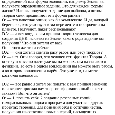
определенной платформы эволюции, например Земля, вы
получаете определённое задание. Это для каждой формы
жизни? Или вы получаете задание для шаблона, а потом
творцы сами продвигают эти формы разные?
О: — это пакетная опция, как бы комплексно. И да, каждый
берет свое, кто участвует в эксперименте и построении на
планете. Получают, пакет распаковывают.
DA: — а вот когда к вам пришли творцы человека для
создания ДНК человека на Земле, какого рода задание вы
получили? Что они хотели от вас?
О: — того же что и сейчас
DA: — они хотели сделать расу рабов или расу творцов?
О: — нет. Они говорят, что человек есть фрактал Творца. А
оценку и миссию даете уже вы на местах, там назначаются
функции. То есть в одном воплощении вы можете быть рабом,
а во втором воплощении царём. Это уже там, на месте
костюмы одеваются.
DA: — всё равно я хотел бы понять: к вам пришел заказчик
или вернее прислал вам энергоинформационный пакет с
заказом? Вот что он хотел?
О: — 1. познать себя, 2.создание резервных копий,
самораспаковывающихся программ для участия в других
проектах творения, для познания себя и сотрудничества,
получения качественно новых энергий, насыщенных