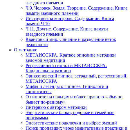
звездного племени
Ч.9. Человек. Земля. Творение. Содержание. Книга
памяти звездного племени
Инструменты контроля. Содержание. Книга
памяти Ч.10
Ч.11. Другие. Содержание. Книга памяти
звездного племени
Квантовый мир. Слияние и разделение веток
реальности
О методике
МЕТАИССКРА. Краткое описание методики
ведомой медитации
Регрессивный гипноз и МЕТАИССКРА.
Кардинальная разница
Эриксоновский гипноз, эстрадный, регрессивный,
МЕТАИССКРА
Мифы и легенды о гипнозе. Гипнологи и
гипнотизеры
О гипнозе на пальцах и общее правило «обычно
бывает по-разному»
Интервью с автором методики
Энергетические блоки, родовые и семейные
программы
Энергетические подключки и выброс эмоций
Поиск пропавших через медитативные практики и