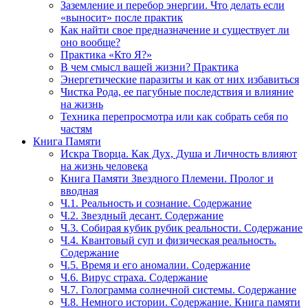
Заземление и перебор энергии. Что делать если
«выносит» после практик
Как найти свое предназначение и существует ли
оно вообще?
Практика «Кто Я?»
В чем смысл вашей жизни? Практика
Энергетические паразиты и как от них избавиться
Чистка Рода, ее пагубные последствия и влияние
на жизнь
Техника перепросмотра или как собрать себя по
частям
Книга Памяти
Искра Творца. Как Дух, Душа и Личность влияют
на жизнь человека
Книга Памяти Звездного Племени. Пролог и
вводная
Ч.1. Реальность и сознание. Содержание
Ч.2. Звездный десант. Содержание
Ч.3. Собирая кубик рубик реальности. Содержание
Ч.4. Квантовый суп и физическая реальность.
Содержание
Ч.5. Время и его аномалии. Содержание
Ч.6. Вирус страха. Содержание
Ч.7. Голограмма солнечной системы. Содержание
Ч.8. Немного истории. Содержание. Книга памяти