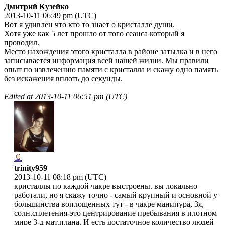
Дмитрий Кузейко
2013-10-11 06:49 pm (UTC)
Вот я удивлен что кто то знает о кристалле души.
Хотя уже как 5 лет прошло от того сеанса который я
проводил.
Место нахождения этого кристалла в районе затылка и в него
записывается информация всей нашей жизни. Мы правили
опыт по извлечению памяти с кристалла и скажу одно память
без искажения вплоть до секунды.
Edited at
2013-10-11 06:51 pm (UTC)
trinity959
2013-10-11 08:18 pm (UTC)
кристаллы по каждой чакре выстроены. вы локально
работали, но я скажу точно - самый крупный и основной у
большинства воплощенных тут - в чакре манипура, 3я,
солн.сплетения-это центрирование пребывания в плотном
мире 3-д мат.плана. И есть достаточное количество людей