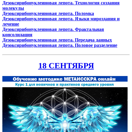
Дезоксирибонуклеиновая лепота. Технология создания
молекулы
Дезоксирибонуклеиновая лепота. Поломка
Дезоксирибонуклеиновая лепота. Языки мироздания и
лечение
Дезоксирибонуклеиновая лепота. Фрактальная
консолидация
Дезоксирибонуклеиновая лепота. Передача данных
Дезоксирибонуклеиновая лепота. Половое разделение
18 СЕНТЯБРЯ