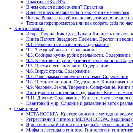
Практика «Кто Я?»
В чем смысл вашей жизни? Практика
Энергетические паразиты и как от них избавиться
Чистка Рода, ее пагубные последствия и влияние н
Техника перепросмотра или как собрать себя по час
Книга Памяти
Искра Творца. Как Дух, Душа и Личность влияют н
Книга Памяти Звездного Племени. Пролог и вводн
Ч.1. Реальность и сознание. Содержание
Ч.2. Звездный десант. Содержание
Ч.3. Собирая кубик рубик реальности. Содержание
Ч.4. Квантовый суп и физическая реальность. Соде
Ч.5. Время и его аномалии. Содержание
Ч.6. Вирус страха. Содержание
Ч.7. Голограмма солнечной системы. Содержание
Ч.8. Немного истории. Содержание. Книга памяти 
Ч.9. Человек. Земля. Творение. Содержание. Книга
Инструменты контроля. Содержание. Книга памяти
Ч.11. Другие. Содержание. Книга памяти звездного
Квантовый мир. Слияние и разделение веток реаль
О методике
МЕТАИССКРА. Краткое описание методики ведом
Регрессивный гипноз и МЕТАИССКРА. Кардинальн
Эриксоновский гипноз, эстрадный, регрессивны
Мифы и легенды о гипнозе. Гипнологи и гипнотиз