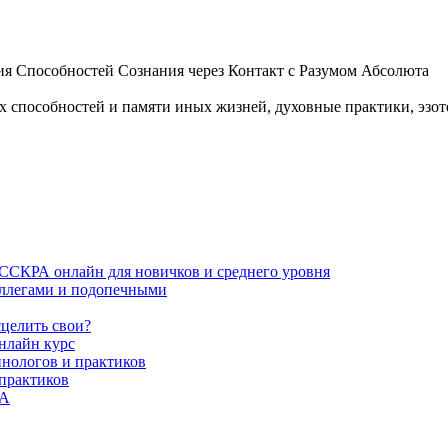
 Способностей Сознания через Контакт с Разумом Абсолюта
пособностей и памяти иных жизней, духовные практики, эзотер
ИССКРА онлайн для новичков и среднего уровня
коллегами и подопечными
сцелить свои?
нлайн курс
пнологов и практиков
 практиков
РА