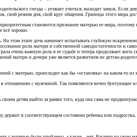
одительского гнезда – уезжает учиться, выходит замуж. Если дев
док, свой режим дня, свой круг общения. Границы этого мира до
 приоритетным становится признание матерью ее мира, поэтому 
е всё хорошо.
ть. На этом этапе дочь начинает испытывать глубокую искреннюю
дит осознание роли матери и собственной самодостаточности и с
ала очень важную роль в ее судьбе и теперь продолжает жить св
ений матери и дочери уже является развитием не детско-родите
ний с матерью, происходит как бы «остановка» на каком-то из 
 в отношениях с мужчиной. Так появляются вечно бунтующие 
своим детям выйти за рамки того, куда она сама не продвинулас
у держит в соответствующем состоянии ребенка или подростка, т
ниях с матерью были пройдены, а какие – нет. Взгляни на свою м