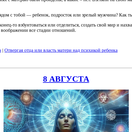
дом с тобой — ребенок, подросток или зрелый мужчина? Как ты
нец-то взбунтоваться или отделиться, создать свой мир и нахва
в воображении все стадии отношений.
в
|
Отвергая отца или власть матери над психикой ребенка
8 АВГУСТА