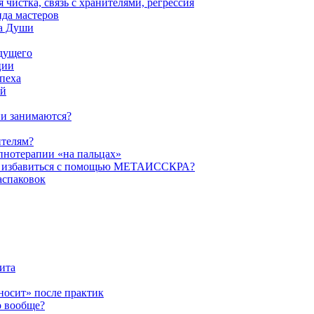
истка, связь с хранителями, регрессия
да мастеров
ва Души
удущего
ции
пеха
ой
ни занимаются?
ителям?
пнотерапии «на пальцах»
их избавиться с помощью МЕТАИССКРА?
аспаковок
ита
ыносит» после практик
о вообще?