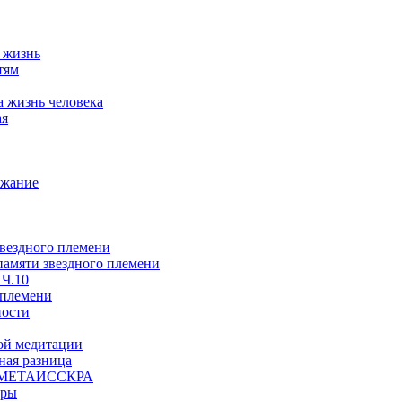
а жизнь
тям
а жизнь человека
ая
ржание
звездного племени
 памяти звездного племени
 Ч.10
 племени
ности
ой медитации
ая разница
й, МЕТАИССКРА
еры