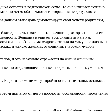
ушка остается в родительской семье, то она начинает активно
статочно четко обозначаются и вторжения не допускаются.
на данном этапе дочь демонстрирует свои успехи родителям,
 благодарность к матери – той женщине, которая привела ее в
амоценности. Женщина начинает воспринимать мать как
оей жизнью. Это время мудрого взгляда на маму и ее жизнь, на
льских, а женско-женских отношений, глубокой мудрой
этапов, и это негативно отражается на жизни женщины.
или вечно отделяющиеся или вечно доказывающие мужчинам
ь. Ее дети также не могут пройти остальные этапы, оставаясь
ребуя при этом от него взрослости, осознанности, проявления
аму — на каком этапе отношений с твоей бабушкой “застряла”