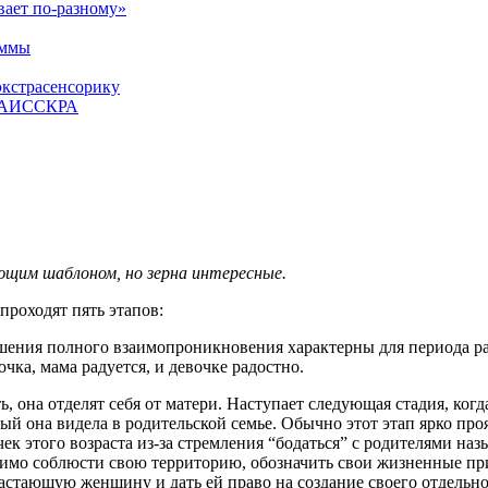
вает по-разному»
аммы
экстрасенсорику
ЕТАИССКРА
ющим шаблоном, но зерна интересные.
роходят пять этапов:
шения полного взаимопроникновения характерны для периода ран
чка, мама радуется, и девочке радостно.
, она отделят себя от матери. Наступает следующая стадия, когд
рый она видела в родительской семье. Обычно этот этап ярко про
ек этого возраста из-за стремления “бодаться” с родителями наз
димо соблюсти свою территорию, обозначить свои жизненные при
растающую женщину и дать ей право на создание своего отдель