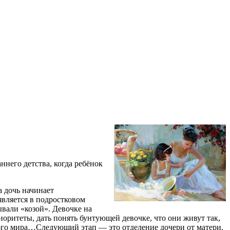
него детства, когда ребёнок
а дочь начинает
является в подростковом
ывали «козой». Девочке на
оритеты, дать понять бунтующей девочке, что они живут так,
ного мира…Следующий этап — это отделение дочери от матери.