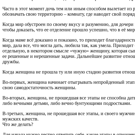
Часто в этот момент дочь тем или иным способом вылетает из р
обозначать свою территорию – комнату, где наводит свой поря
Когда мир обустроен по своему вкусу и разумению, для дочери
чтобы доказать, что ее отделение прошло успешно, что в её мир
Когда маме всё доказано и показано, то приходит благодарнос
мир, дала все, что могла дать, любила так, как умела. Прихо
отдельную, в некотором смысле «чужую» женщину, которая сыгр
ее решенные и нерешенные задачи. Дальнейшее развитие отнош
дружбы.
Когда женщина не прошла ту или иную стадию развития отноше
Во-первых, женщина начинает отыгрывать непройденный этап
свою самодостаточность женщины.
Во-вторых, женщина, не прошедшая все этапы не способна дать 
либо вечными детьми, либо вечно бунтующими подростками.
В-третьих, женщина, не прошедшая все этапы, и своего мужчин
мужских качеств.
Что же делать?
Для начала нужно честно ответить себе, какие этапы в отноше