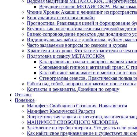
Ведомая медитация МЕТАИССКРА. Энергетическая ч
Ведущие сеансов МЕТАИССКРА. Наша коман
Чтение Хроник Акаши и ченнелинг из пространст
Консультация психолога онлайн
Прогностика. Реализация целей и формирование б
Коучинг, как альтернатива сеансам ведомой медита
Бизнес-сопровождение проектов для подлинного ус
Индивидуальная работа с двойником, дублем, маск
Часто задаваемые вопросы по сеансам и курсам
Хранители и их роли. Кто такие хранители и чем о
Подготовка к сеансу МЕТАИССКРА
Как правильно задавать вопросы вашим хран
Современный гипноз и активный транс. О ги
Как работают зависимости и можно ли от н
Стенограммы сеансов. Практическая польза р
Работа над собой, вопросы и практики после сеанса
Контакты и реквизиты. Донейшн по сердцу
Отзывы
Полезное
Манифест Свободного Сознания. Новая версия
Манифест Космической Радости
Энергетическая защита от негатива, магическая защ
МАНИФЕСТ СВОБОДНОГО ЧЕЛОВЕКА
Заземление и перебор энергии. Что делать если «в
Как найти свое предназначение и существует ли он