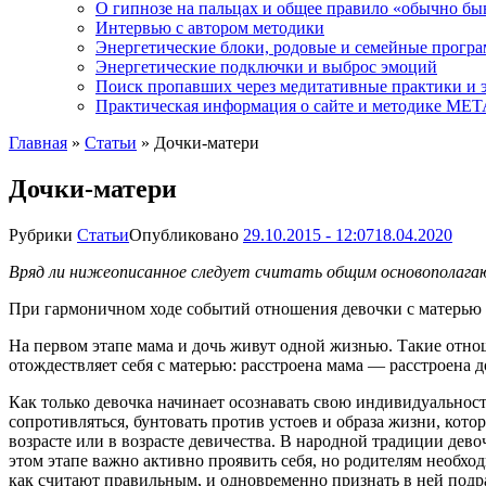
О гипнозе на пальцах и общее правило «обычно бы
Интервью с автором методики
Энергетические блоки, родовые и семейные прогр
Энергетические подключки и выброс эмоций
Поиск пропавших через медитативные практики и 
Практическая информация о сайте и методике М
Главная
»
Статьи
»
Дочки-матери
Дочки-матери
Рубрики
Статьи
Опубликовано
29.10.2015 - 12:07
18.04.2020
Вряд ли нижеописанное следует считать общим основополага
При гармоничном ходе событий отношения девочки с матерью п
На первом этапе мама и доч
ь живут одной жизнью. Такие отно
отождествляет себя с матерью: расстроена мама — расстроена до
Как только девочка начинает осознавать свою индивидуальность
сопротивляться, бунтовать против устоев и образа жизни, кото
возрасте или в возрасте девичества. В народной традиции девоч
этом этапе важно активно проявить себя, но родителям необхо
как считают правильным, и одновременно признать в ней под