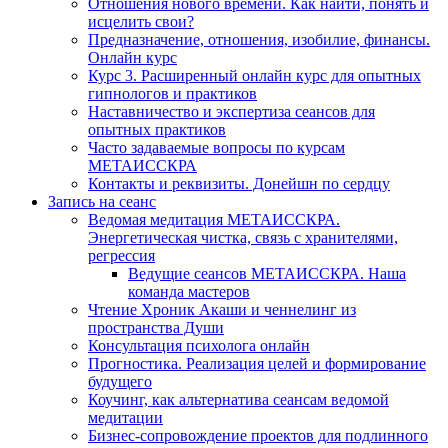
Отношения нового времени. Как найти, понять и
исцелить свои?
Предназначение, отношения, изобилие, финансы.
Онлайн курс
Курс 3. Расширенный онлайн курс для опытных
гипнологов и практиков
Наставничество и экспертиза сеансов для
опытных практиков
Часто задаваемые вопросы по курсам
МЕТАИССКРА
Контакты и реквизиты. Донейшн по сердцу
Запись на сеанс
Ведомая медитация МЕТАИССКРА.
Энергетическая чистка, связь с хранителями,
регрессия
Ведущие сеансов МЕТАИССКРА. Наша
команда мастеров
Чтение Хроник Акаши и ченнелинг из
пространства Души
Консультация психолога онлайн
Прогностика. Реализация целей и формирование
будущего
Коучинг, как альтернатива сеансам ведомой
медитации
Бизнес-сопровождение проектов для подлинного