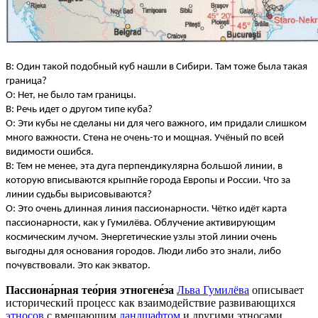
В: Один такой подобный куб нашли в Сибири. Там тоже была такая
граница?
О: Нет, не было там границы.
В: Речь идет о другом типе куба?
О: Эти кубы не сделаны ни для чего важного, им придали слишком
много важности. Стена не очень-то и мощная. Учёный по всей
видимости ошибся.
В: Тем не менее, эта дуга перпендикулярна большой линии, в
которую вписываются крыпнйе города Европы и России. Что за
линии судьбы вырисовываются?
О: Это очень длинная линия пассионарности. Чётко идёт карта
пассионарности, как у Гумилёва. Облучение активирующим
космическим лучом. Энергетические узлы этой линии очень
выгодны для основания городов. Люди либо это знали, либо
почувствовали. Это как экватор.
Пассиона́рная тео́рия этногене́за
Льва Гумилёва
описывает
исторический процесс как взаимодействие развивающихся
этносов
с вмещающим
ландшафтом
и другими этносами.