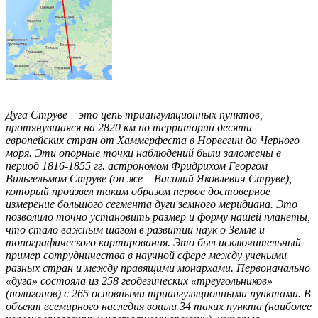
Дуга Струве – это цепь триангуляционных пунктов,
протянувшаяся на 2820 км по территории десяти
европейских стран от Хаммерфеста в Норвегии до Черного
моря. Эти опорные точки наблюдений были заложены в
период 1816-1855 гг. астрономом Фридрихом Георгом
Вильгельмом Струве (он же – Василий Яковлевич Струве),
который произвел таким образом первое достоверное
измерение большого сегмента дуги земного меридиана. Это
позволило точно установить размер и форму нашей планеты,
что стало важным шагом в развитии наук о Земле и
топографического картирования. Это был исключительный
пример сотрудничества в научной сфере между учеными
разных стран и между правящими монархами. Первоначально
«дуга» состояла из 258 геодезических «треугольников»
(полигонов) с 265 основными триангуляционными пунктами. В
объект всемирного наследия вошли 34 таких пункта (наиболее