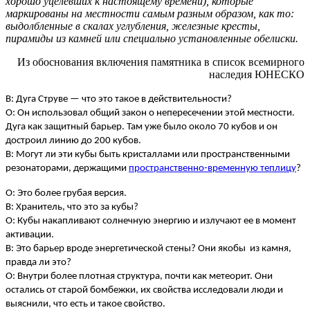
хорошо уцелевших к настоящему времени), которые
маркированы на местности самым разным образом, как то:
выдолбленные в скалах углубления, железные кресты,
пирамиды из камней или специально установленные обелиски.
Из обоснования включения памятника в список всемирного
наследия ЮНЕСКО
В: Дуга Струве — что это такое в действительности?
О: Он использовал общий закон о непересечении этой местности.
Дуга как защитный барьер. Там уже было около 70 кубов и он
достроил линию до 200 кубов.
В: Могут ли эти кубы быть кристаллами или пространственными
резонаторами, держащими
пространственно-временную теплицу
?
О: Это более грубая версия.
В: Хранитель, что это за кубы?
О: Кубы накапливают солнечную энергию и излучают ее в момент
активации.
В: Это барьер вроде энергетической стены? Они якобы из камня,
правда ли это?
О: Внутри более плотная структура, почти как метеорит. Они
остались от старой бомбежки, их свойства исследовали люди и
выяснили, что есть и такое свойство.