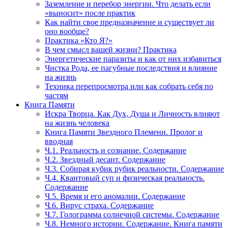
Заземление и перебор энергии. Что делать если
«выносит» после практик
Как найти свое предназначение и существует ли
оно вообще?
Практика «Кто Я?»
В чем смысл вашей жизни? Практика
Энергетические паразиты и как от них избавиться
Чистка Рода, ее пагубные последствия и влияние
на жизнь
Техника перепросмотра или как собрать себя по
частям
Книга Памяти
Искра Творца. Как Дух, Душа и Личность влияют
на жизнь человека
Книга Памяти Звездного Племени. Пролог и
вводная
Ч.1. Реальность и сознание. Содержание
Ч.2. Звездный десант. Содержание
Ч.3. Собирая кубик рубик реальности. Содержание
Ч.4. Квантовый суп и физическая реальность.
Содержание
Ч.5. Время и его аномалии. Содержание
Ч.6. Вирус страха. Содержание
Ч.7. Голограмма солнечной системы. Содержание
Ч.8. Немного истории. Содержание. Книга памяти