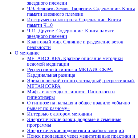
звездного племени
Ч.9. Человек. Земля. Творение. Содержание. Книга
памяти звездного племени
Инструменты контроля. Содержание. Книга
памяти Ч.10
Ч.11. Другие. Содержание. Книга памяти
звездного племени
Квантовый мир. Слияние и разделение веток
реальности
О методике
МЕТАИССКРА. Краткое описание методики
ведомой медитации
Регрессивный гипноз и МЕТАИССКРА.
Кардинальная разница
Эриксоновский гипноз, эстрадный, регрессивный,
МЕТАИССКРА
Мифы и легенды о гипнозе. Гипнологи и
гипнотизеры
О гипнозе на пальцах и общее правило «обычно
бывает по-разному»
Интервью с автором методики
Энергетические блоки, родовые и семейные
программы
Энергетические подключки и выброс эмоций
Поиск пропавших через медитативные практики и