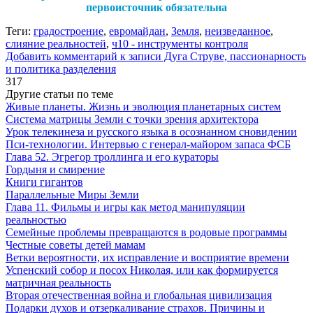
первоисточник обязательна
Теги:
градостроение
,
евромайдан
,
Земля
,
неизведанное
,
слияние реальностей
,
ч10 - инструменты контроля
Добавить комментарий
к записи Дуга Струве, пассионарность
и политика разделения
317
Другие статьи по теме
Живые планеты. Жизнь и эволюция планетарных систем
Система матрицы Земли с точки зрения архитектора
Урок телекинеза и русского языка в осознанном сновидении
Пси-технологии. Интервью с генерал-майором запаса ФСБ
Глава 52. Эгрегор троллинга и его кураторы
Гордыня и смирение
Книги гигантов
Параллельные Миры Земли
Глава 11. Фильмы и игры как метод манипуляции
реальностью
Семейные проблемы превращаются в родовые программы
Честные советы детей мамам
Ветки вероятности, их исправление и восприятие времени
Успенский собор и посох Николая, или как формируется
матричная реальность
Вторая отечественная война и глобальная цивилизация
Подарки духов и отзеркаливание страхов. Причины и