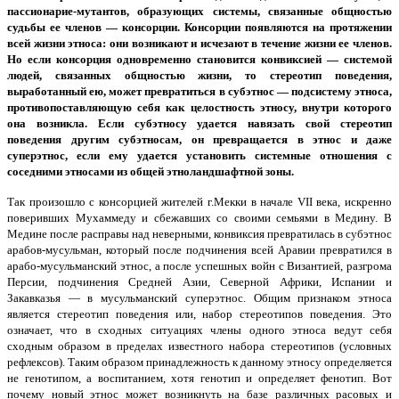
пассионарие-мутантов, образующих системы, связанные общностью
судьбы ее членов — консорции. Консорции появляются на протяжении
всей жизни этноса: они возникают и исчезают в течение жизни ее членов.
Но если консорция одновременно становится конвиксией — системой
людей, связанных общностью жизни, то стереотип поведения,
выработанный ею, может превратиться в субэтнос — подсистему этноса,
противопоставляющую себя как целостность этносу, внутри которого
она возникла. Если субэтносу удается навязать свой стереотип
поведения другим субэтносам, он превращается в этнос и даже
суперэтнос, если ему удается установить системные отношения с
соседними этносами из общей этноландшафтной зоны.
Так произошло с консорцией жителей г.Мекки в начале VII века, искренно
поверивших Мухаммеду и сбежавших со своими семьями в Медину. В
Медине после расправы над неверными, конвиксия превратилась в субэтнос
арабов-мусульман, который после подчинения всей Аравии превратился в
арабо-мусульманский этнос, а после успешных войн с Византией, разгрома
Персии, подчинения Средней Азии, Северной Африки, Испании и
Закавказья — в мусульманский суперэтнос. Общим признаком этноса
является стереотип поведения или, набор стереотипов поведения. Это
означает, что в сходных ситуациях члены одного этноса ведут себя
сходным образом в пределах известного набора стереотипов (условных
рефлексов). Таким образом принадлежность к данному этносу определяется
не генотипом, а воспитанием, хотя генотип и определяет фенотип. Вот
почему новый этнос может возникнуть на базе различных расовых и