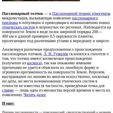
Пассионарный толчок
— в
Пассионарной теории этногенеза
микромутация, вызывающая появление
пассионарного
признака
в популяции и приводящая к возникновению новых
этнических систем
в затронутых ею регионах. Наблюдается на
поверхности Земли в виде полос шириной порядка 200—
400 км и длиной примерно 0,5 окружности планеты,
пролегающих под различными углами к меридиану и широте.
Анализируя различные предположения о происхождении
пассионарных толчков,
Л. Н. Гумилёв
склонялся к гипотезе о
том, что толчки имеют космическое происхождение
(излучение из
космоса
), так как никакими земными
причинами не удается объяснить их линейную форму и
огромную протяженность на поверхности Земли. Впрочем,
выстраивание по линиям во многом искусственно, поскольку
ни даты, ни места возникновения этнических систем в
точности не известны (в частности, приведённая точка для
славян
— лишь одна из множества версий времени и места их
появления).
Читать далее
И еще:
Признак пассионарности — поведенческий, свидетельствующий о наличии