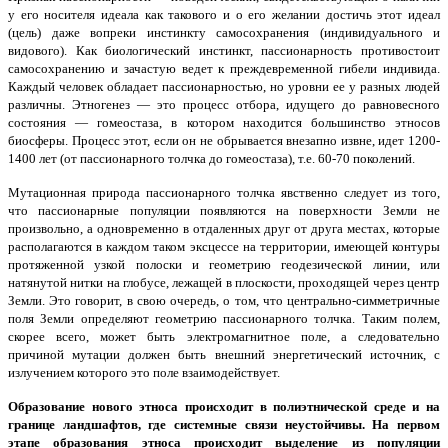
у его носителя идеала как такового и о его желании достичь этот идеал
(цель) даже вопреки инстинкту самосохранения (индивидуального и
видового). Как биологический инстинкт, пассионарность противостоит
самосохранению и зачастую ведет к преждевременной гибели индивида.
Каждый человек обладает пассионарностью, но уровни ее у разных людей
различны. Этногенез — это процесс отбора, идущего до равновесного
состояния — гомеостаза, в котором находится большинство этносов
биосферы. Процесс этот, если он не обрывается внезапно извне, идет 1200-
1400 лет (от пассионарного толчка до гомеостаза), т.е. 60-70 поколений.
Мутационная природа пассионарного толчка явственно следует из того,
что пассионарные популяции появляются на поверхности Земли не
произвольно, а одновременно в отдаленных друг от друга местах, которые
располагаются в каждом таком эксцессе на территории, имеющей контуры
протяженной узкой полоски и геометрию геодезической линии, или
натянутой нитки на глобусе, лежащей в плоскости, проходящей через центр
Земли. Это говорит, в свою очередь, о том, что центрально-симметричные
поля Земли определяют геометрию пассионарного толчка. Таким полем,
скорее всего, может быть электромагнитное поле, а следовательно
причиной мутации должен быть внешний энергетический источник, с
излучением которого это поле взаимодействует.
Образование нового этноса происходит в полиэтнической среде и на
границе ландшафтов, где системные связи неустойчивы. На первом
этапе образования этноса происходит выделение из популяции