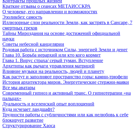
Контракты прошлых жизней
Краткие отзывы о сеансах МЕТАИССКРА
О человеке, его направлении и возможностях
Эзоликбез: самость
Иллюзорные слои реальности Земли, как застрять в Сансаре, 7
смертных грехов
Тайны Мироздания на основе достижений официальной
науки
Советы небесной канцелярии
Родовая работа с источником Силы, энергией Земли и денег
Глава 10. Борьба иерархий или кто кого кормит
Глава 1. Вирус страха/ серый туман. Вступление
Архетипы как рычаги управления матрицей
Влияние музыки на реальность, людей и планету
Как растут и заполняют пространство горы: камни-трюфели
История архитектора миров. Энергетические стержни-маяки
Все мы аватары
Современный гипноз и активный транс. О гипнотерапии «на
пальцах»
Дуальность и вселенский опыт воплощений
Куда исчезает ландшафт?
Трудности работы с субличностями или как нелюбовь к себе
блокирует развитие
Структурирование Хаоса