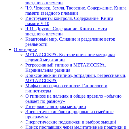
звездного племени
Ч.9. Человек. Земля. Творение. Содержание. Книга
памяти звездного племени
Инструменты контроля. Содержание. Книга
памяти Ч.10
Ч.11. Другие. Содержание. Книга памяти
звездного племени
Квантовый мир. Слияние и разделение веток
реальности
О методике
МЕТАИССКРА. Краткое описание методики
ведомой медитации
Регрессивный гипноз и МЕТАИССКРА.
Кардинальная разница
Эриксоновский гипноз, эстрадный, регрессивный,
МЕТАИССКРА
Мифы и легенды о гипнозе. Гипнологи и
гипнотизеры
О гипнозе на пальцах и общее правило «обычно
бывает по-разному»
Интервью с автором методики
Энергетические блоки, родовые и семейные
программы
Энергетические подключки и выброс эмоций
Поиск пропавших через медитативные практики и