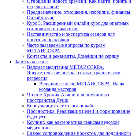
Отношения нового времени. Как найти, понять и
исцелить свои?
Предназначение, отношения, изобилие, финансы.
Онлайн курс
Курс 3. Расширенный онлайн курс для опытных
гипнологов и практиков
Наставничество и экспертиза сеансов для
опытных практиков
Часто задаваемые вопросы по курсам
МЕТАИССКРА
Контакты и реквизиты. Донейшн по сердцу
Запись на сеанс
Ведомая медитация МЕТАИССКРА.
Энергетическая чистка, связь с хранителями,
регрессия
Ведущие сеансов МЕТАИССКРА. Наша
команда мастеров
Чтение Хроник Акаши и ченнелинг из
пространства Души
Консультация психолога онлайн
Прогностика. Реализация целей и формирование
будущего
Коучинг, как альтернатива сеансам ведомой
медитации
Бизнес-сопровождение проектов для подлинного