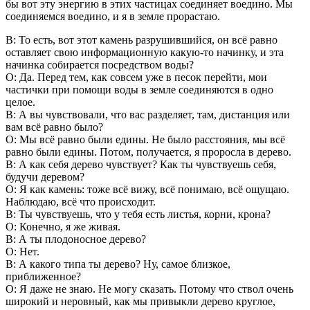
бы вот эту энергию в этих частицах соединяет воедино. Мы
соединяемся воедино, и я в земле прорастаю.
В: То есть, вот этот камень разрушившийся, он всё равно
оставляет свою информационную какую-то начинку, и эта
начинка собирается посредством воды?
О: Да. Перед тем, как совсем уже в песок перейти, мои
частички при помощи воды в земле соединяются в одно
целое.
В: А вы чувствовали, что вас разделяет, там, дистанция или
вам всё равно было?
О: Мы всё равно были едины. Не было расстояния, мы всё
равно были едины. Потом, получается, я проросла в дерево.
В: А как себя дерево чувствует? Как ты чувствуешь себя,
будучи деревом?
О: Я как камень: тоже всё вижу, всё понимаю, всё ощущаю.
Наблюдаю, всё что происходит.
В: Ты чувствуешь, что у тебя есть листья, корни, крона?
О: Конечно, я же живая.
В: А ты плодоносное дерево?
О: Нет.
В: А какого типа ты дерево? Ну, самое близкое,
приближенное?
О: Я даже не знаю. Не могу сказать. Потому что ствол очень
широкий и неровный, как мы привыкли дерево круглое,