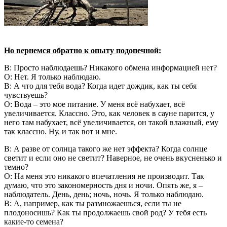
Но вернемся обратно к опыту подопечной:
В: Просто наблюдаешь? Никакого обмена информацией нет?
О: Нет. Я только наблюдаю.
В: А что для тебя вода? Когда идет дождик, как ты себя
чувствуешь?
О: Вода – это мое питание. У меня всё набухает, всё
увеличивается. Классно. Это, как человек в сауне парится, у
него там набухает, всё увеличивается, он такой влажный, ему
так классно. Ну, и так вот и мне.
В: А разве от солнца такого же нет эффекта? Когда солнце
светит и если оно не светит? Наверное, не очень вкусненько и
темно?
О: На меня это никакого впечатления не производит. Так
думаю, что это закономерность дня и ночи. Опять же, я –
наблюдатель. День, день; ночь, ночь. Я только наблюдаю.
В: А, например, как ты размножаешься, если ты не
плодоносишь? Как ты продолжаешь свой род? У тебя есть
какие-то семена?