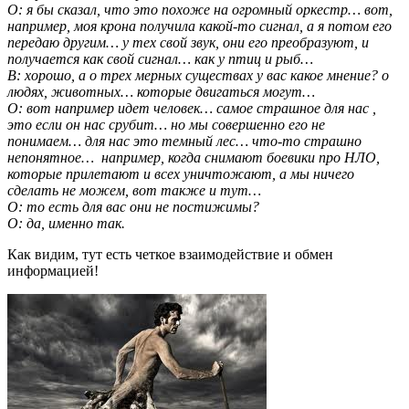
О: я бы сказал, что это похоже на огромный оркестр… вот,
например, моя крона получила какой-то сигнал, а я потом его
передаю другим… у тех свой звук, они его преобразуют, и
получается как свой сигнал… как у птиц и рыб…
В: хорошо, а о трех мерных существах у вас какое мнение? о
людях, животных… которые двигаться могут…
О: вот например идет человек… самое страшное для нас ,
это если он нас срубит… но мы совершенно его не
понимаем… для нас это темный лес… что-то страшно
непонятное… например, когда снимают боевики про НЛО,
которые прилетают и всех уничтожают, а мы ничего
сделать не можем, вот также и тут…
О: то есть для вас они не постижимы?
О: да, именно так.
Как видим, тут есть четкое взаимодействие и обмен
информацией!