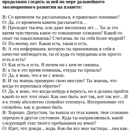
продолжим следить за ней по мере дальнейшего
эволюционного развития на планете:
В: Со временем ты рассыпаешься, я правильно понимаю?
О: Да, со временем камень рассыпается…
В: Проходит тысяча, или даже миллионы лет… Ты за это
время чувствуешь какое-то повышение сознания? Какой-то
опыт ты накапливаешь? Считаешь ли ты себя более мудрой?
О: По-моему, нет. Какая есть, такая и есть.
В: А эта информация, которую ты принимаешь в себя в
качестве наблюдателя, ты её куда-то передаешь или просто
есть и есть?
О: Как есть и есть. Я ничем ни с кем не связана.
В: а ты в это время помнишь, откуда ты пришла?
О: Да, я знаю, что я не с земли.
В: И ты знаешь примерно свою миссию? Ты знаешь, что
когда-то вернешься обратно?
О: Да, я знаю, что когда-нибудь я вернусь, но я должна пройти
какой-то вот этот опыт. Как оно быть: вот так, вот так вот…И
я к этому абсолютно спокойно отношусь. Воспринимаю это
спокойно, как и должно быть.
В: Хорошо. Допустим, ты вышла из тела камня, твое сознание
перешло в другое состояние. Куда ты направляешься, какой
следующий этап твоего пребывания на земле?
О: Идет, что дожди…вода. Как-бы все мои частицы…она как-