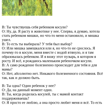
В: Ты чувствуешь себя ребенком косули?
О: Ну, да. Я расту в животике у нее. Сперва, я думаю, хотела
стать ребенком мишки, но что-то меня остановило, и мишка
ушел.
В: То есть ты выбирала? У тебя был выбор?
О: Или мишка замешкался или я, но что-то не срослось. Я
почему-то в косуле, меня вместе с водой втянуло, и я там
образовалась ребенком. И я вижу этот пузырь, в котором я
росту. И всё, я рождаюсь маленьким ребеночком косули.
В: А само рождение болезненно происходит для тебя и для
мамы?
О: Нет, абсолютно нет. Никакого болезненного состояния. Всё
так, как и должно быть.
В: Ты одна? Один ребенок у нее?
О: Да, на данный момент один.
В: Ты, когда родилась косулей, ты с мамой контакт
поддерживаешь?
О: Я просто ее люблю, а она просто любит меня и всё. То есть