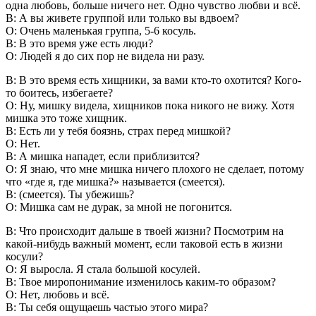
одна любовь, больше ничего нет. Одно чувство любви и всё.
В: А вы живете группой или только вы вдвоем?
О: Очень маленькая группа, 5-6 косуль.
В: В это время уже есть люди?
О: Людей я до сих пор не видела ни разу.
В: В это время есть хищники, за вами кто-то охотится? Кого-
то боитесь, избегаете?
О: Ну, мишку видела, хищников пока никого не вижу. Хотя
мишка это тоже хищник.
В: Есть ли у тебя боязнь, страх перед мишкой?
О: Нет.
В: А мишка нападет, если приблизится?
О: Я знаю, что мне мишка ничего плохого не сделает, потому
что «где я, где мишка?» называется (смеется).
В: (смеется). Ты убежишь?
О: Мишка сам не дурак, за мной не погонится.
В: Что происходит дальше в твоей жизни? Посмотрим на
какой-нибудь важный момент, если таковой есть в жизни
косули?
О: Я выросла. Я стала большой косулей.
В: Твое миропонимание изменилось каким-то образом?
О: Нет, любовь и всё.
В: Ты себя ощущаешь частью этого мира?