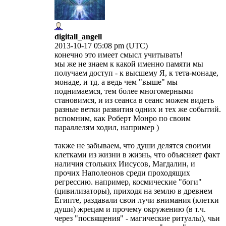
digitall_angell
2013-10-17 05:08 pm (UTC)
конечно это имеет смысл учитывать!
мы же не знаем к какой именно памяти мы
получаем доступ - к высшему Я, к тета-монаде,
монаде, и тд. а ведь чем "выше" мы
поднимаемся, тем более многомерными
становимся, и из сеанса в сеанс можем видеть
разные ветки развития одних и тех же событий.
вспомним, как Роберт Монро по своим
параллелям ходил, например )
также не забываем, что души делятся своими
клетками из жизни в жизнь, что объясняет факт
наличия стольких Иисусов, Магдалин, и
прочих Наполеонов среди проходящих
регрессию. например, космические "боги"
(цивилизаторы), приходя на землю в древнем
Египте, раздавали свои лучи внимания (клетки
души) жрецам и прочему окружению (в т.ч.
через "посвящения" - магические ритуалы), чьи