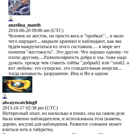
anzelina_manth
2016-06-20 09:00 am (UTC)
Человек не жесток, он просто весь в "пробках", , и мало
чего ощущает....закрыли краники и наблюдают, как мы
будем выкручитаться из этого состояния..... в мире нет
понятия "жестокость". Это другое. Что хорошо одному- то
плохо другому.....Разнополярность добра и зла- тоже надо
думать. прежде чем ставить лэйбы "добрый2 или "злой2. а
вот любовь- это суперски. это созидательная энергия....
тогда ненависть- разрушение. Инь и Ян в одном
alwayswatching0
2013-10-17 02:38 pm (UTC)
Интересный опыт, но насколько я понял, она на самом деле
была именно наблюдателем, и использовала тела (камень,
дерево, косуля) для наблюдения. Развитое сознание может
влиться хоть в табуретку.