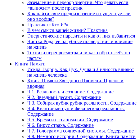
Заземление и перебор энергии. Что делать если
«выносит» после практик
Как найти свое предназначение и существует ли
оно вообще?
Практика «Кто Я?»
В чем смысл вашей жизни? Практика
Энергетические паразиты и как от них избавиться
Чистка Рода, ее пагубные последствия и влияние
на жизнь
Техника перепросмотра или как собрать себя по
частям
Книга Памяти
Искра Творца. Как Дух, Душа и Личность влияют
на жизнь человека
Книга Памяти Звездного Племени. Пролог и
вводная
Ч.1. Реальность и сознание. Содержание
Ч.2. Звездный десант. Содержание
Ч.3. Собирая кубик рубик реальности. Содержание
Ч.4. Квантовый суп и физическая реальность.
Содержание
Ч.5. Время и его аномалии. Содержание
Ч.6. Вирус страха. Содержание
Ч.7. Голограмма солнечной системы. Содержание
Ч.8. Немного истории. Содержание. Книга памяти