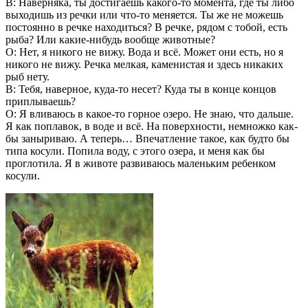
В: Наверняка, ты достигаешь какого-то момента, где ты либо
выходишь из речки или что-то меняется. Ты же не можешь
постоянно в речке находиться? В речке, рядом с тобой, есть
рыба? Или какие-нибудь вообще животные?
О: Нет, я никого не вижу. Вода и всё. Может они есть, но я
никого не вижу. Речка мелкая, каменистая и здесь никаких
рыб нету.
В: Тебя, наверное, куда-то несет? Куда ты в конце концов
приплываешь?
О: Я вливаюсь в какое-то горное озеро. Не знаю, что дальше.
Я как поплавок, в воде и всё. На поверхности, немножко как-
бы заныриваю. А теперь… Впечатление такое, как будто бы
типа косули. Попила воду, с этого озера, и меня как бы
проглотила. Я в животе развиваюсь маленьким ребенком
косули.