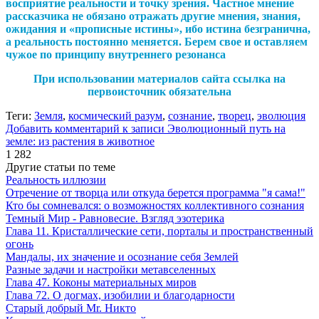
восприятие реальности и точку зрения. Частное мнение
рассказчика не обязано отражать другие мнения, знания,
ожидания и «прописные истины», ибо истина безгранична,
а реальность постоянно меняется. Берем свое и оставляем
чужое по принципу внутреннего резонанса
При использовании материалов сайта ссылка на
первоисточник обязательна
Теги:
Земля
,
космический разум
,
сознание
,
творец
,
эволюция
Добавить комментарий
к записи Эволюционный путь на
земле: из растения в животное
1 282
Другие статьи по теме
Реальность иллюзии
Отречение от творца или откуда берется программа "я сама!"
Кто бы сомневался: о возможностях коллективного сознания
Темный Мир - Равновесие. Взгляд эзотерика
Глава 11. Кристаллические сети, порталы и пространственный
огонь
Мандалы, их значение и осознание себя Землей
Разные задачи и настройки метавселенных
Глава 47. Коконы материальных миров
Глава 72. О догмах, изобилии и благодарности
Старый добрый Mr. Никто