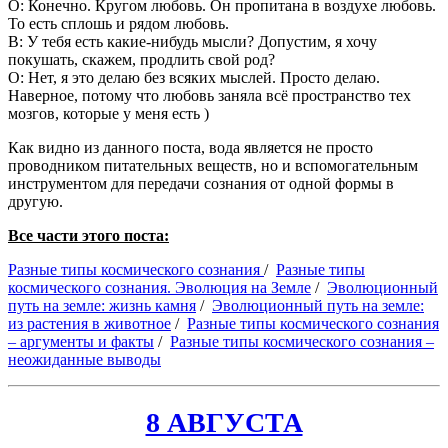
О: Конечно. Кругом любовь. Он пропитана в воздухе любовь.
То есть сплошь и рядом любовь.
В: У тебя есть какие-нибудь мысли? Допустим, я хочу
покушать, скажем, продлить свой род?
О: Нет, я это делаю без всяких мыслей. Просто делаю.
Наверное, потому что любовь заняла всё пространство тех
мозгов, которые у меня есть )
Как видно из данного поста, вода является не просто
проводником питательных веществ, но и вспомогательным
инструментом для передачи сознания от одной формы в
другую.
Все части этого поста:
Разные типы космического сознания
/
Разные типы
космического сознания. Эволюция на Земле
/
Эволюционный
путь на земле: жизнь камня
/
Эволюционный путь на земле:
из растения в животное
/
Разные типы космического сознания
– аргументы и факты
/
Разные типы космического сознания –
неожиданные выводы
8 АВГУСТА