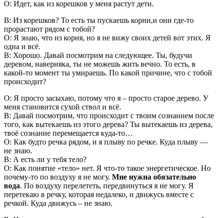
О: Идет, как из корешков у меня растут дети.
В: Из корешков? То есть ты пускаешь корни,и они где-то
прорастают рядом с тобой?
О: Я знаю, что из корня, но я не вижу своих детей вот этих. Я
одна и всё.
В: Хорошо. Давай посмотрим на следующее. Ты, будучи
деревом, наверняка, ты не можешь жить вечно. То есть, в
какой-то момент ты умираешь. По какой причине, что с тобой
происходит?
О: Я просто засыхаю, потому что я – просто старое дерево. У
меня становится сухой ствол и всё.
В: Давай посмотрим, что происходит с твоим сознанием после
того, как вытекаешь из этого дерева? Ты вытекаешь из дерева,
твоё сознание перемещается куда-то…
О: Как будто речка рядом, и я плыву по речке. Куда плыву —
не знаю.
В: А есть ли у тебя тело?
О: Как понятие «тело» нет. Я что-то такое энергетическое. Но
почему-то по воздуху я не могу.
Мне нужна обязательно
вода
. По воздуху перелететь, передвинуться я не могу. Я
перетекаю в речку, которая недалеко, и движусь вместе с
речкой. Куда движусь – не знаю.