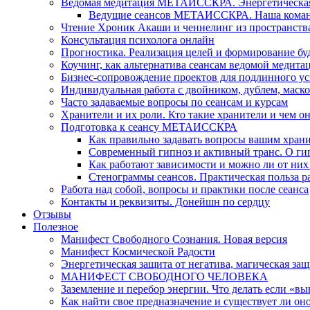
Ведомая медитация МЕТАИССКРА. Энергетическая ч
Ведущие сеансов МЕТАИССКРА. Наша коман
Чтение Хроник Акаши и ченнелинг из пространст
Консультация психолога онлайн
Прогностика. Реализация целей и формирование б
Коучинг, как альтернатива сеансам ведомой медита
Бизнес-сопровождение проектов для подлинного ус
Индивидуальная работа с двойником, дублем, маск
Часто задаваемые вопросы по сеансам и курсам
Хранители и их роли. Кто такие хранители и чем о
Подготовка к сеансу МЕТАИССКРА
Как правильно задавать вопросы вашим хран
Современный гипноз и активный транс. О ги
Как работают зависимости и можно ли от н
Стенограммы сеансов. Практическая польза р
Работа над собой, вопросы и практики после сеанса
Контакты и реквизиты. Донейшн по сердцу
Отзывы
Полезное
Манифест Свободного Сознания. Новая версия
Манифест Космической Радости
Энергетическая защита от негатива, магическая защ
МАНИФЕСТ СВОБОДНОГО ЧЕЛОВЕКА
Заземление и перебор энергии. Что делать если «в
Как найти свое предназначение и существует ли он