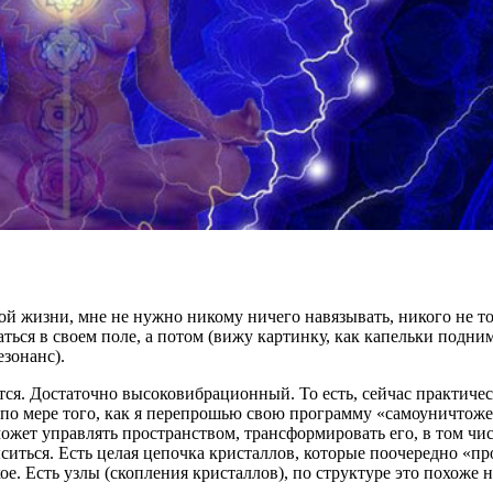
й жизни, мне не нужно никому ничего навязывать, никого не то
ься в своем поле, а потом (вижу картинку, как капельки поднима
езонанс).
тся. Достаточно высоковибрационный. То есть, сейчас практичес
 по мере того, как я перепрошью свою программу «самоуничтожен
может управлять пространством, трансформировать его, в том чи
ться. Есть целая цепочка кристаллов, которые поочередно «про
ое. Есть узлы (скопления кристаллов), по структуре это похоже н