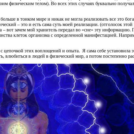
 своим физическим телом). Во всех этих случаях буквально получ
 больше в тонком мире и никак не могла реализовать все это бог
ческий – это и есть сама суть моей реализации. (отголосок эт
ла – вот зачем мой хранитель передал во «сне» эту информацию.
нства клеток организма с определенной манифестацией. Наприм
ан с цепочкой этих воплощений и опыта. Я сама себе установила 
ть, влюбиться в людей в физический мир, а потом постепенно ра