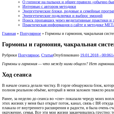
О гипнозе на пальцах и общее правило «обычно бы
Интервью с автором методики
Энергетические блоки, родовые и семейные прогр
Энергетические подключки и выброс эмоций
Поиск пропавших через медитативные практики и 
Практическая информация о сайте и методике М
Главная
»
Популярное
»
Гормоны и гармония, чакральная систе
Гормоны и гармония, чакральная систе
Рубрики
Популярное
,
Статьи
Опубликовано
19.01.2018 - 00:06
1
Гормоны и гармония — что между ними общего? Нет гармонии в
Ход сеанса
В начале сеанса делали чистку. В горле обнаружила блок, кото
полном реальном объёме, который в меня заложен тяжело реали
Ранее, за неделю до сеанса во «сне» показали череду моих воп
этих жизнях у меня был открыт поток, канал, связь с ВЯ откуда
плакала от внутреннего расширения и радости, я была очень сч
окружение, семья. Все эти мои жизни заканчивались грустно: то