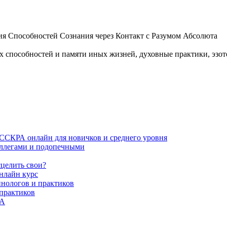
 Способностей Сознания через Контакт с Разумом Абсолюта
пособностей и памяти иных жизней, духовные практики, эзотер
ИССКРА онлайн для новичков и среднего уровня
коллегами и подопечными
сцелить свои?
нлайн курс
пнологов и практиков
 практиков
РА