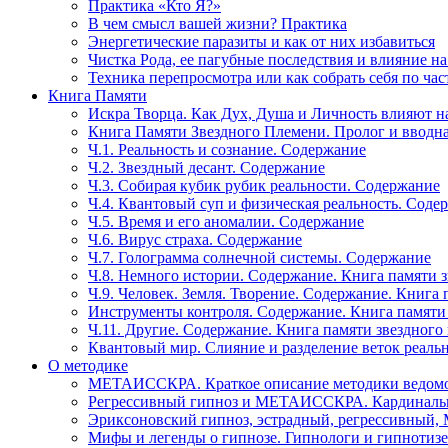
Практика «Кто Я?»
В чем смысл вашей жизни? Практика
Энергетические паразиты и как от них избавиться
Чистка Рода, ее пагубные последствия и влияние н
Техника перепросмотра или как собрать себя по час
Книга Памяти
Искра Творца. Как Дух, Душа и Личность влияют н
Книга Памяти Звездного Племени. Пролог и вводн
Ч.1. Реальность и сознание. Содержание
Ч.2. Звездный десант. Содержание
Ч.3. Собирая кубик рубик реальности. Содержание
Ч.4. Квантовый суп и физическая реальность. Соде
Ч.5. Время и его аномалии. Содержание
Ч.6. Вирус страха. Содержание
Ч.7. Голограмма солнечной системы. Содержание
Ч.8. Немного истории. Содержание. Книга памяти 
Ч.9. Человек. Земля. Творение. Содержание. Книга
Инструменты контроля. Содержание. Книга памяти
Ч.11. Другие. Содержание. Книга памяти звездного
Квантовый мир. Слияние и разделение веток реаль
О методике
МЕТАИССКРА. Краткое описание методики ведом
Регрессивный гипноз и МЕТАИССКРА. Кардинальн
Эриксоновский гипноз, эстрадный, регрессивны
Мифы и легенды о гипнозе. Гипнологи и гипнотиз