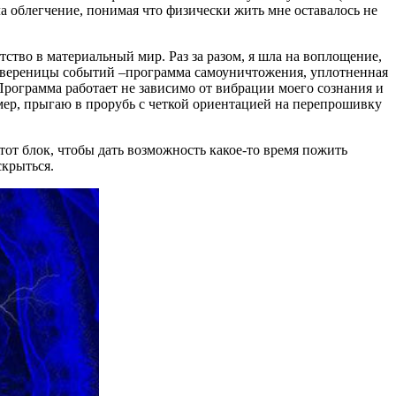
ала облегчение, понимая что физически жить мне оставалось не
атство в материальный мир. Раз за разом, я шла на воплощение,
ой вереницы событий –программа самоуничтожения, уплотненная
 Программа работает не зависимо от вибрации моего сознания и
ер, прыгаю в прорубь с четкой ориентацией на перепрошивку
этот блок, чтобы дать возможность какое-то время пожить
скрыться.