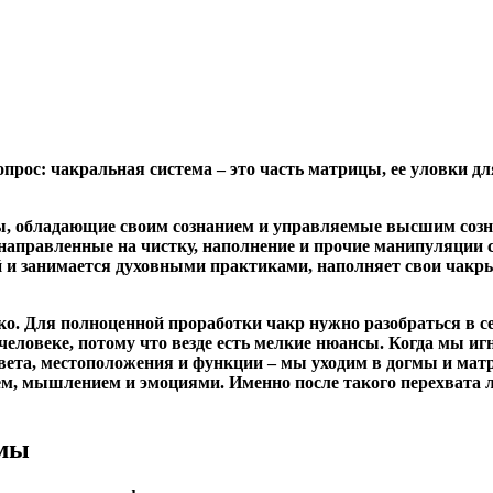
опрос: чакральная система – это часть матрицы, ее уловки д
, обладающие своим сознанием и управляемые высшим сознан
направленные на чистку, наполнение и прочие манипуляции с
й и занимается духовными практиками, наполняет свои чакры,
о. Для полноценной проработки чакр нужно разобраться в себе
человеке, потому что везде есть мелкие нюансы. Когда мы и
вета, местоположения и функции – мы уходим в догмы и матр
ием, мышлением и эмоциями. Именно после такого перехвата
емы