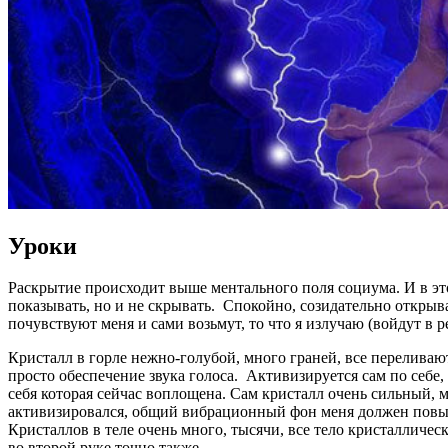
Уроки
Раскрытие происходит выше ментального поля социума. И в это
показывать, но и не скрывать. Спокойно, созидательно открыват
почувствуют меня и сами возьмут, то что я излучаю (войдут в р
Кристалл в горле нежно-голубой, много граней, все переливаю
просто обеспечение звука голоса. Активизируется сам по себе,
себя которая сейчас воплощена. Сам кристалл очень сильный, 
активизировался, общий вибрационный фон меня должен повыси
Кристаллов в теле очень много, тысячи, все тело кристаллическ
во второй руке точно также.