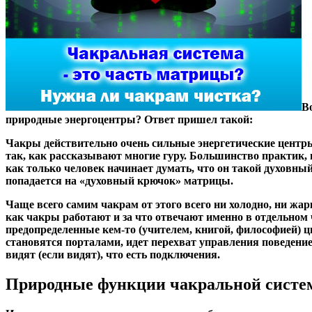
В
природные энергоцентры? Ответ пришел такой:
Чакры действительно очень сильные энергетические центры
так, как рассказывают многие гуру. Большинство практик, 
как только человек начинает думать, что он такой духовны
попадается на «духовный крючок» матрицы.
Чаще всего самим чакрам от этого всего ни холодно, ни жарк
как чакры работают и за что отвечают именно в отдельном 
предопределенные кем-то (учителем, книгой, философией) ц
становятся порталами, идет перехват управления поведен
видят (если видят), что есть подключения.
Природные функции чакральной сист