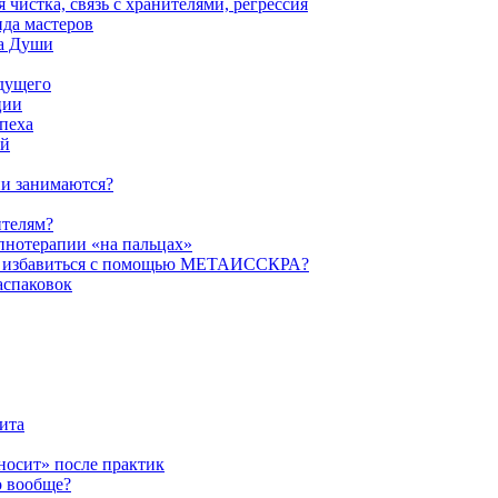
истка, связь с хранителями, регрессия
да мастеров
ва Души
удущего
ции
пеха
ой
ни занимаются?
ителям?
пнотерапии «на пальцах»
их избавиться с помощью МЕТАИССКРА?
аспаковок
ита
ыносит» после практик
о вообще?