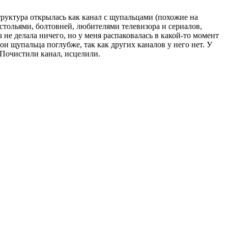
труктура открылась как канал с щупальцами (похожие на
стольями, болтовней, любителями телевизора и сериалов,
а не делала ничего, но у меня распаковалась в какой-то момент
ои щупальца поглубже, так как других каналов у него нет. У
. Почистили канал, исцелили.