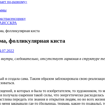
вает по-разному»
аммы
экстрасенсорику
ЕТАИССКРА
ма, фолликулярная киста
ма, фолликулярная киста
4.07.2022
нутри, следовательно, отсутствует гармония в структуре тела
рый я создала сама. Таким образом заблокировала свою реализаци
зоваться.
лощений, в которых я была то изобретателем, то художником, то 
 я получала озарения такой силы, что энергетически расходилась
астлива передать эти знания и открытия людям, но во всех жизн
 меня закрывали где-то (больница, тюрьма, какие-то подвалы), т