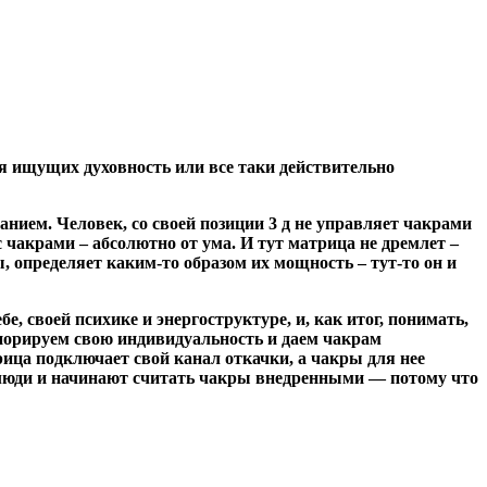
ля ищущих духовность или все таки действительно
ием. Человек, со своей позиции 3 д не управляет чакрами
 чакрами – абсолютно от ума. И тут матрица не дремлет –
 определяет каким-то образом их мощность – тут-то он и
, своей психике и энергоструктуре, и, как итог, понимать,
гнорируем свою индивидуальность и даем чакрам
ица подключает свой канал откачки, а чакры для нее
 люди и начинают считать чакры внедренными — потому что