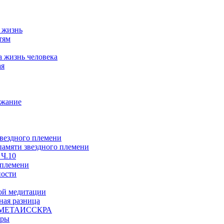
а жизнь
тям
а жизнь человека
ая
ржание
звездного племени
 памяти звездного племени
 Ч.10
 племени
ности
ой медитации
ая разница
й, МЕТАИССКРА
еры