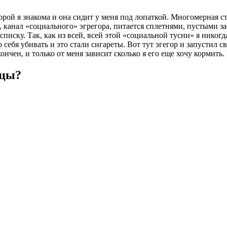
орой я знакома и она сидит у меня под лопаткой. Многомерная с
канал «социального» эгрегора, питается сплетнями, пустыми за
списку. Так, как из всей, всей этой «социальной тусни» я никогд
ебя убивать и это стали сигареты. Вот тут эгегор и запустил св
кончен, и только от меня зависит сколько я его еще хочу кормить
ицы?