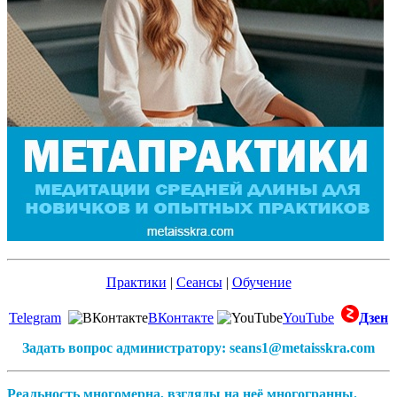
Практики
|
Сеансы
|
Обучение
Telegram
ВКонтакте
YouTube
Дзен
Задать вопрос администратору: seans1@metaisskra.com
Реальность многомерна, взгляды на неё многогранны.