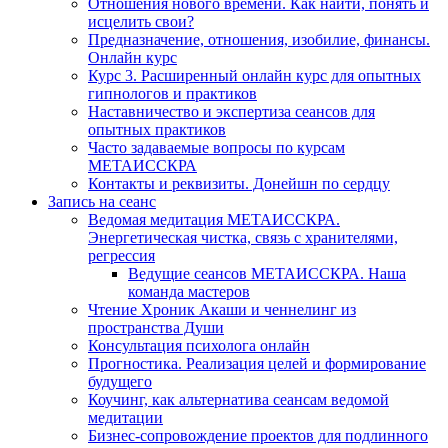
Отношения нового времени. Как найти, понять и
исцелить свои?
Предназначение, отношения, изобилие, финансы.
Онлайн курс
Курс 3. Расширенный онлайн курс для опытных
гипнологов и практиков
Наставничество и экспертиза сеансов для
опытных практиков
Часто задаваемые вопросы по курсам
МЕТАИССКРА
Контакты и реквизиты. Донейшн по сердцу
Запись на сеанс
Ведомая медитация МЕТАИССКРА.
Энергетическая чистка, связь с хранителями,
регрессия
Ведущие сеансов МЕТАИССКРА. Наша
команда мастеров
Чтение Хроник Акаши и ченнелинг из
пространства Души
Консультация психолога онлайн
Прогностика. Реализация целей и формирование
будущего
Коучинг, как альтернатива сеансам ведомой
медитации
Бизнес-сопровождение проектов для подлинного