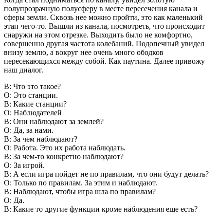
полупрозрачную полусферу в месте пересечения канала и
сферы земли. Сквозь нее можно пройти, это как маленький
этап чего-то. Вышли из канала, посмотреть, что происходит
снаружи на этом отрезке. Выходить было не комфортно,
совершенно другая частота колебаний. Подопечный увидел
внизу землю, а вокруг нее очень много ободков
пересекающихся между собой. Как паутина. Далее привожу
наш диалог.
В: Что это такое?
О: Это станции.
В: Какие станции?
О: Наблюдателей
В: Они наблюдают за землей?
О: Да, за нами.
В: За чем наблюдают?
О: Работа. Это их работа наблюдать.
В: За чем-то конкретно наблюдают?
О: За игрой.
В: А если игра пойдет не по правилам, что они будут делать?
О: Только по правилам. За этим и наблюдают.
В: Наблюдают, чтобы игра шла по правилам?
О: Да.
В: Какие то другие функции кроме наблюдения еще есть?