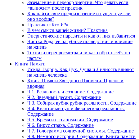
Заземление и перебор энергии. Что делать если
«выносит» после практик
Как найти свое предназначение и существует ли
оно вообще?
Практика «Кто Я?»
В чем смысл вашей жизни? Практика
Энергетические паразиты и как от них избавиться
Чистка Рода, ее пагубные последствия и влияние
на жизнь
Техника перепросмотра или как собрать себя по
частям
Книга Памяти
Искра Творца. Как Дух, Душа и Личность влияют
на жизнь человека
Книга Памяти Звездного Племени. Пролог и
вводная
Ч.1. Реальность и сознание. Содержание
Ч.2. Звездный десант. Содержание
Ч.3. Собирая кубик рубик реальности. Содержание
Ч.4. Квантовый суп и физическая реальность.
Содержание
Ч.5. Время и его аномалии. Содержание
Ч.6. Вирус страха. Содержание
Ч.7. Голограмма солнечной системы. Содержание
Ч.8. Немного истории. Содержание. Книга памяти