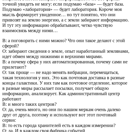
точной увидеть не могу: если подумаю «база» — будет база.
Подумаю «лаборатория» — будет лаборатория. Короче моя
мысль формирует увиденное… но тут понятно, что они
привозят на землю энергию, а с земли забирают информацию.
И тут эту информацию обрабатывают, четко чувствую
взаимосвязь между ними…
В: а поговорить с ними можно? Что они такое делают с этой
сферой?
О: забирают сведения о земле, опыт наработанный землянами,
идет обмен между нижними и верхними мирами.
В: а почему сфера у них автоматизированная, почему сами не
прилетают?
О: так проще — не надо менять вибрации, перемещаться,
такая технология у них. Это как почтовая доставка в разные
концы галактики. У них там как почтовое отделение, которое
в разные миры рассылает посылки, получает общую
информацию, анализирует. Как административный центр
работают
В: и много таких центров?
О: да, очень много, но они по нашим меркам очень далеко
друг от друга, поэтому и используют вот этот почтовый
сервис
В: то есть города хранителей есть в каждом измерении?
О: да. И в каждом своя фабрика событий