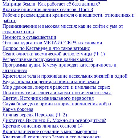
Матрица Земли. Как работает её база данных?
Краткие описания личных сеансов. Пост 3
Рабочие рекомендации хранителя о внешности, отношениях и
работе
Предназначение и высокая миссия: как не сойти с ума от
странных снов
Немного о сумасшествии
Отзывы курсантов МЕТАИССКРА их словами
Вопрос по Кастанеде и что такое затомис
Сеанс очистки космической астролетчицы (Ч. 1)
Регрессивные погружения в разных мирах
Программы души. К чему приводят категоричность и
антагонизм
Кристаллы тела и проживание нескольких жизней в одной
Веды, циклы творения, и цивилизации земли
Мир драконов, энергия радости и импланты серых
Психосоматика герпеса и карма хаотического секса
Светоч. Источник изначального первоогня
Служебные духи армии и карма причинения добра
Карма боксера
Личная версия Перехода (Ч. 2)
Диктатура Высшего Я. Можно ли освободиться?
Краткие описания личных сеансов 14
Кристаллическое сознание в многомерности
Квантовый компьютер Земля и его персонажи