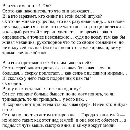
В: а что именно «ЭТО»?
О: это как накопитель, то что они заряжают…
В: а кто заряжает, кто сидит на этой белой штуке?
О: это не живые существа, это как разумный зонд… в голове
не укладывается… они это не часто делают, но циклически…
и каждый раз этой энергии хватает… но время сложно
определить, а точнее невозможно… судя по всему там как бы
живая механика, рукотворное что-то со своим сознанием, но
не вижу сейчас, как будто от меня это замаскировали, вижу
только светлое облако…
В: а если приглядеться? Что там такое в ней?
О: это серебряного цвета сфера такая большая… очень
большая… сверху прилетает… как связь с высшими мирами…
В: сколько у него таких подопечных как ты?
О: я один.
В: и у всех остальных тоже по одному?
О: нет, говорит больше бывает, но не могу понять, то ли
тринадцать, то ли тридцать… у кого как…
В: хорошо, вот прилетела эта большая сфера. В ней кто-нибудь
есть?
О: она полностью автоматизирована… Города хранителей —
их много таких как этот над землей, и она все их облетает… я
поднялся чуть выше, смотрю вниз, и вижу вокруг земли