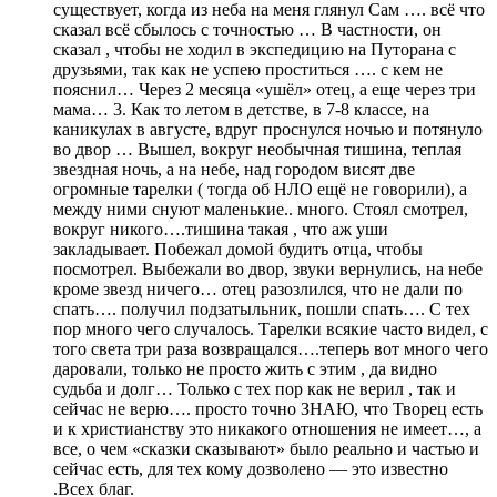
существует, когда из неба на меня глянул Сам …. всё что
сказал всё сбылось с точностью … В частности, он
сказал , чтобы не ходил в экспедицию на Путорана с
друзьями, так как не успею проститься …. с кем не
пояснил… Через 2 месяца «ушёл» отец, а еще через три
мама… 3. Как то летом в детстве, в 7-8 классе, на
каникулах в августе, вдруг проснулся ночью и потянуло
во двор … Вышел, вокруг необычная тишина, теплая
звездная ночь, а на небе, над городом висят две
огромные тарелки ( тогда об НЛО ещё не говорили), а
между ними снуют маленькие.. много. Стоял смотрел,
вокруг никого….тишина такая , что аж уши
закладывает. Побежал домой будить отца, чтобы
посмотрел. Выбежали во двор, звуки вернулись, на небе
кроме звезд ничего… отец разозлился, что не дали по
спать…. получил подзатыльник, пошли спать…. С тех
пор много чего случалось. Тарелки всякие часто видел, с
того света три раза возвращался….теперь вот много чего
даровали, только не просто жить с этим , да видно
судьба и долг… Только с тех пор как не верил , так и
сейчас не верю…. просто точно ЗНАЮ, что Творец есть
и к христианству это никакого отношения не имеет…, а
все, о чем «сказки сказывают» было реально и частью и
сейчас есть, для тех кому дозволено — это известно
.Всех благ.