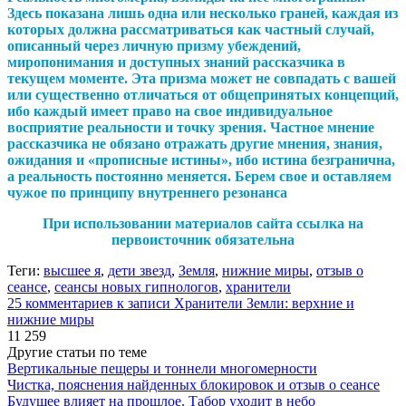
Здесь показана лишь одна или несколько граней, каждая из
которых должна рассматриваться как частный случай,
описанный через личную призму убеждений,
миропонимания и доступных знаний рассказчика в
текущем моменте. Эта призма может не совпадать с вашей
или существенно отличаться от общепринятых концепций,
ибо каждый имеет право на свое индивидуальное
восприятие реальности и точку зрения. Частное мнение
рассказчика не обязано отражать другие мнения, знания,
ожидания и «прописные истины», ибо истина безгранична,
а реальность постоянно меняется. Берем свое и оставляем
чужое по принципу внутреннего резонанса
При использовании материалов сайта ссылка на
первоисточник обязательна
Теги:
высшее я
,
дети звезд
,
Земля
,
нижние миры
,
отзыв о
сеансе
,
сеансы новых гипнологов
,
хранители
25 комментариев
к записи Хранители Земли: верхние и
нижние миры
11 259
Другие статьи по теме
Вертикальные пещеры и тоннели многомерности
Чистка, пояснения найденных блокировок и отзыв о сеансе
Будущее влияет на прошлое. Табор уходит в небо