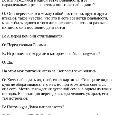
В: Мы находимся в одной ветке реальности, а за
параллельными реальностями они тоже наблюдают?
О: Они пересекаются между собой постоянно, друг в друга
втекают, такое чувство, что это и есть все ветки реальности,
может быть одного и того же контролера…нет они разные…
их много они постоянно двигаются
В: А перед кем они отчитываются?
О: Перед своими Богами.
В: Игра идет в том русле в котором она была задумана?
О: Да.
На этом моя фантазия иссякла. Вопросы закончились.
О: Хочу наблюдать их, необычная картинка. Солнца не видно,
куда не оборачиваюсь, его нет, но при этом земля светится,
она есть. Место нахождения духовной семьи в одном из таких
поездов. Как станция пересадки, когда человек умирает, его
там встречают.
В: Потом куда Душа направляется?