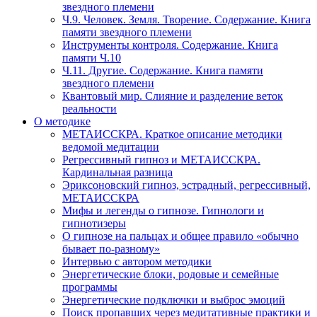
звездного племени
Ч.9. Человек. Земля. Творение. Содержание. Книга
памяти звездного племени
Инструменты контроля. Содержание. Книга
памяти Ч.10
Ч.11. Другие. Содержание. Книга памяти
звездного племени
Квантовый мир. Слияние и разделение веток
реальности
О методике
МЕТАИССКРА. Краткое описание методики
ведомой медитации
Регрессивный гипноз и МЕТАИССКРА.
Кардинальная разница
Эриксоновский гипноз, эстрадный, регрессивный,
МЕТАИССКРА
Мифы и легенды о гипнозе. Гипнологи и
гипнотизеры
О гипнозе на пальцах и общее правило «обычно
бывает по-разному»
Интервью с автором методики
Энергетические блоки, родовые и семейные
программы
Энергетические подключки и выброс эмоций
Поиск пропавших через медитативные практики и