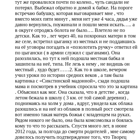
тут же провалился почти по колено., чуть сандали не
потерял. Выбежал обратно и домой к бабке. На пороге
встречаю бабушку, которая выговаривает мне , что
вместо моих пяти минут , меня нет уже 4 часа, дядья уже
давно вернулись, поужинали и пошли меня искать….. а
в округе отродясь болота не было…. Влетело не по
детски. Как то , лет через 40, на похоронах матери в том
же селе, встретил цыганку из местных и не поддавшись
на её уговоры погадать и «позолотить ручку» ответил ей
по цыгански ( в армии служил с цыганами). Она
разозлилась, но тут к ней подошла местная бабка и
зашипела на неё, типа. Не лезь к нему , не видишь он
местный , худо будет……2. Как то в школе, вечером
учил уроки по истории средних веков , а там была
картинка с «Сикстинской мадонной», сзади подошла
мама и посмотрев в учебник спросила что это за картина
. Объяснил как мог. Она сказала, что в детстве , когда
летом бежала в школу ( 3 км. от той самой деревни) ,
поднимаясь на холм у дома , вдруг, увидела как облака
разошлись и на неё из облаков в полный рост смотрела
вот именно такая матерь божья с младенцем на руках.
Рядом никого не было, она была комсомолка и боялась
кому то что то рассказать. Спустя много лет, в июне
2012 года, за полгода до смерти родителей , мне самому
довелось получить подтверждение того, что Творец