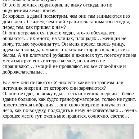
О: это огромная территория, не вижу отсюда, но по
ощущениям Земля внизу.
В: хорошо, а давай посмотрим, чем они там занимаются изо
дня в день. Скажем, чем твой хранитель занимался сегодня,
перед тем, как пришел к нам?
О: они встречаются, просто ходят, что-то обсуждают,
общаются… их много, на улицах, площадях… женщин не
вижу, только мужчины тут. Он меня провел сквозь улицу,
идем на площадь, там много таких же старцев как он, все в
белом. А я в клетчатой рубашке и джинсах тут, поэтому все на
меня смотрят, есть интерес ко мне, но ничего не
спрашивают… эмоций не проявляют, но все спокойные и
доброжелательные…
В: а чем они питаются? У них есть какие-то трапезы или
источник энергии, от которого они заряжаются?
О: они не едят, не вижу еды… есть источник энергии – белое
здание большое, как будто трансформаторное, только не гудит,
просто легкая вибрация… они свою энергию получают от
него, как по воздуху, подходить к нему не обязательно… очень
хорошее место тут, очень мне нравится, солнечно, светло…