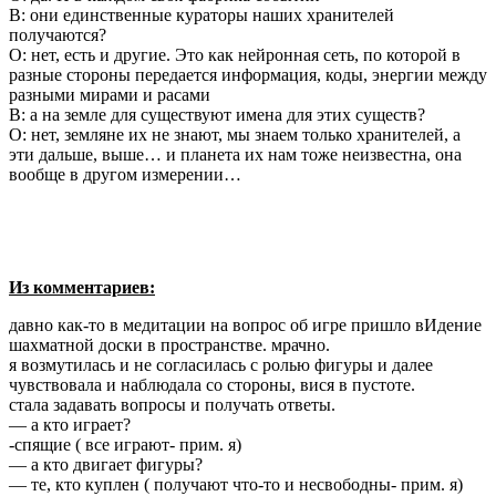
В: они единственные кураторы наших хранителей
получаются?
О: нет, есть и другие. Это как нейронная сеть, по которой в
разные стороны передается информация, коды, энергии между
разными мирами и расами
В: а на земле для существуют имена для этих существ?
О: нет, земляне их не знают, мы знаем только хранителей, а
эти дальше, выше… и планета их нам тоже неизвестна, она
вообще в другом измерении…
Из комментариев:
давно как-то в медитации на вопрос об игре пришло вИдение
шахматной доски в пространстве. мрачно.
я возмутилась и не согласилась с ролью фигуры и далее
чувствовала и наблюдала со стороны, вися в пустоте.
стала задавать вопросы и получать ответы.
— а кто играет?
-спящие ( все играют- прим. я)
— а кто двигает фигуры?
— те, кто куплен ( получают что-то и несвободны- прим. я)