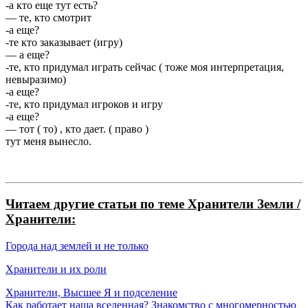
-а кто еще тут есть?
— те, кто смотрит
-а еще?
-те кто заказывает (игру)
— а еще?
-те, кто придумал играть сейчас ( тоже моя интерпретация,
невыразимо)
-а еще?
-те, кто придумал игроков и игру
-а еще?
— тот ( то) , кто дает. ( право )
тут меня вынесло.
Читаем другие статьи по теме Хранители Земли /
Хранители:
Города
над землей и не только
Хранители и их роли
Хранители, Высшее Я и подселение
Как работает наша вселенная? Знакомство с многомерностью