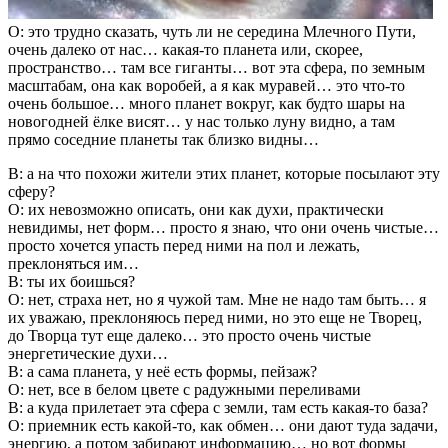
О: это трудно сказать, чуть ли не середина Млечного Пути,
очень далеко от нас… какая-то планета или, скорее,
пространство… там все гиганты… вот эта сфера, по земным
масштабам, она как воробей, а я как муравей… это что-то
очень большое… много планет вокруг, как будто шары на
новогодней ёлке висят… у нас только луну видно, а там
прямо соседние планеты так близко видны…
В: а на что похожи жители этих планет, которые посылают эту
сферу?
О: их невозможно описать, они как духи, практически
невидимы, нет форм… просто я знаю, что они очень чистые…
просто хочется упасть перед ними на пол и лежать,
преклоняться им…
В: ты их боишься?
О: нет, страха нет, но я чужой там. Мне не надо там быть… я
их уважаю, преклоняюсь перед ними, но это еще не Творец,
до Творца тут еще далеко… это просто очень чистые
энергетические духи…
В: а сама планета, у неё есть формы, пейзаж?
О: нет, все в белом цвете с радужными переливами
В: а куда прилетает эта сфера с земли, там есть какая-то база?
О: приемник есть какой-то, как обмен… они дают туда задачи,
энергию, а потом забирают информацию… но вот формы