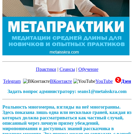
Практики
|
Сеансы
|
Обучение
Telegram
ВКонтакте
YouTube
Дзен
Задать вопрос администратору: seans1@metaisskra.com
Реальность многомерна, взгляды на неё многогранны.
Здесь показана лишь одна или несколько граней, каждая из
которых должна рассматриваться как частный случай,
описанный через личную призму убеждений,
миропонимания и доступных знаний рассказчика в
текущем моменте. Эта призма может не совпадать с вашей