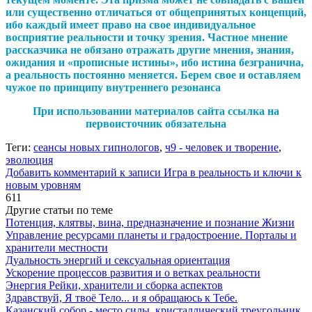
или существенно отличаться от общепринятых концепций,
ибо каждый имеет право на свое индивидуальное
восприятие реальности и точку зрения. Частное мнение
рассказчика не обязано отражать другие мнения, знания,
ожидания и «прописные истины», ибо истина безгранична,
а реальность постоянно меняется. Берем свое и оставляем
чужое по принципу внутреннего резонанса
При использовании материалов сайта ссылка на
первоисточник обязательна
Теги:
сеансы новых гипнологов
,
ч9 - человек и творение
,
эволюция
Добавить комментарий
к записи Игра в реальность и ключи к
новым уровням
611
Другие статьи по теме
Потенция, клятвы, вина, предназначение и познание Жизни
Управление ресурсами планеты и градостроение. Порталы и
хранители местности
Дуальность энергий и сексуальная ориентация
Ускорение процессов развития и о ветках реальности
Энергия Рейки, хранители и сборка аспектов
Здравствуй, Я твоё Тело... и я обращаюсь к Тебе.
Казанский собор - место силы, кристаллический треугольник