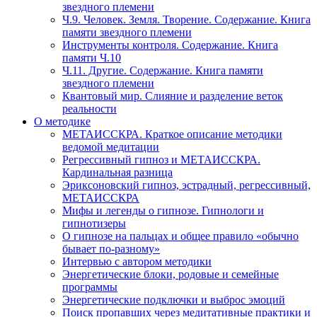
звездного племени
Ч.9. Человек. Земля. Творение. Содержание. Книга
памяти звездного племени
Инструменты контроля. Содержание. Книга
памяти Ч.10
Ч.11. Другие. Содержание. Книга памяти
звездного племени
Квантовый мир. Слияние и разделение веток
реальности
О методике
МЕТАИССКРА. Краткое описание методики
ведомой медитации
Регрессивный гипноз и МЕТАИССКРА.
Кардинальная разница
Эриксоновский гипноз, эстрадный, регрессивный,
МЕТАИССКРА
Мифы и легенды о гипнозе. Гипнологи и
гипнотизеры
О гипнозе на пальцах и общее правило «обычно
бывает по-разному»
Интервью с автором методики
Энергетические блоки, родовые и семейные
программы
Энергетические подключки и выброс эмоций
Поиск пропавших через медитативные практики и