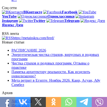
Соц сети
ВКонтакте
Facebook
You
Tube
Одноклассники
Instagram
Twitter
Telegram
Яндекс Дзен
RSS лента
https://metaisskra.com/feed/
Новые статьи
РАСПИСАНИЕ 2026
Энергетическая чистка страхов, вирусных и родовых
программ
Чистка страхов и родовых программ. Отзывы о
практике
Памятка архитектору реальности. Как исцелить
цивилизацию?
Мета ретрит в Египте. Ноябрь 2026. Каир, Асуан, Абу
Симбел
Архив
Август 2026
Июль 2026