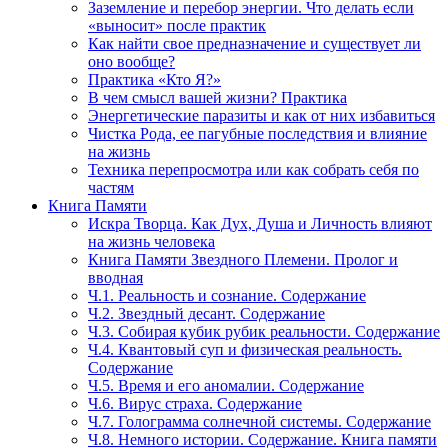
Заземление и перебор энергии. Что делать если
«выносит» после практик
Как найти свое предназначение и существует ли
оно вообще?
Практика «Кто Я?»
В чем смысл вашей жизни? Практика
Энергетические паразиты и как от них избавиться
Чистка Рода, ее пагубные последствия и влияние
на жизнь
Техника перепросмотра или как собрать себя по
частям
Книга Памяти
Искра Творца. Как Дух, Душа и Личность влияют
на жизнь человека
Книга Памяти Звездного Племени. Пролог и
вводная
Ч.1. Реальность и сознание. Содержание
Ч.2. Звездный десант. Содержание
Ч.3. Собирая кубик рубик реальности. Содержание
Ч.4. Квантовый суп и физическая реальность.
Содержание
Ч.5. Время и его аномалии. Содержание
Ч.6. Вирус страха. Содержание
Ч.7. Голограмма солнечной системы. Содержание
Ч.8. Немного истории. Содержание. Книга памяти