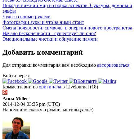
Поход в нижний мир и сборка аспектов. Суккубы, демоны и
эльфы
Чудеса своими руками
Фотографии ауры и что за ними стоит
Смена полярности, символы и энергии нового пространства
Начало бесконечности - существует ли оно?
Эмоциональные чистки и обнуление памяти
Добавить комментарий
Для отправки комментария вам необходимо
авторизоваться
.
Войти через:
Комментарии из
оригинала
в Livejournal (18)
Anna Miller
2014-12-04 03:35 pm (UTC)
Напомнило сказку о румпельштильцхене:)