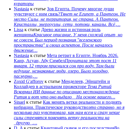
кураторы
Nastasia
к статье
Зов Египта. Почему многие души
чувствуют с ним связь?
Тянет не Египет, а Пантеон. Не
место Силы, не территория, не страна. А Пантеон.
Кристаллы, энергоузлы, сети, потоки, каналы. Всё,…
Lissa
к статье
Древо жизни и истинная роль
женщины
Красивое описание. У меня схожий опыт, но
не совсем. Был период познания "вселенского
пространства" и своих аспектов. После началось
движение…
Nastasia
к статье
Мета ретрит в Египте. Ноябрь 2026.
Каир, Асуан, Абу Симбел
Прочитала этот пост 11
января. 12 утром приснился сон про воду. Там были
ведущие, незнакомые люди, озеро. Было холодно,
пасмурно,…
Zoxid G'afforov
к статье
Менделеев, Эйнштейн и
Коллайдер в астральном прожекторе
Тема Ритий
Вскормил ИИ данные по описанию местонахождение
Рития и вот что оно выдало На основе вашего…
Sinael
к статье
Как менять ветки реальности и поднять
вибрации. Практическое руководство
это странно, но я
несколько раз чувствовала, как нам всем и сразу некие
силы стремятся поменять ветку реальности на
_другую_,…
D_A
к статье
Квантовый скачок и его последствия
Во