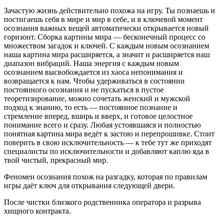
Зачастую жизнь действительно похожа на игру. Ты познаешь и
постигаешь себя в мире и мир в себе, и в ключевой момент
осознания важных вещей автоматически открывается новый
горизонт. Сборка картины мира — бесконечный процесс со
множеством загадок и ключей. С каждым новым осознанием
наша картина мира расширяется, а значит и расширяется наш
диапазон вибраций. Наша энергия с каждым новым
осознанием высвобождается из хаоса непонимания и
возвращается к нам. Чтобы удерживаться в состоянии
постоянного осознания и не пускаться в пустое
теоретизирование, можно сочетать женский и мужской
подход к знанию, то есть — постоянное познание и
стремление вперед, вширь и вверх, и готовое целостное
понимание всего и сразу. Любая устоявшаяся и полностью
понятная картина мира ведёт к застою и перепрошивке. Стоит
поверить в свою исключительность — к тебе тут же приходят
специалисты по исключительности и добавляют каплю яда в
твой чистый, прекрасный мир.
Феномен осознания похож на разгадку, которая по правилам
игры даёт ключ для открывания следующей двери.
После чистки близкого родственника оператора и разрыва
хищного контракта.