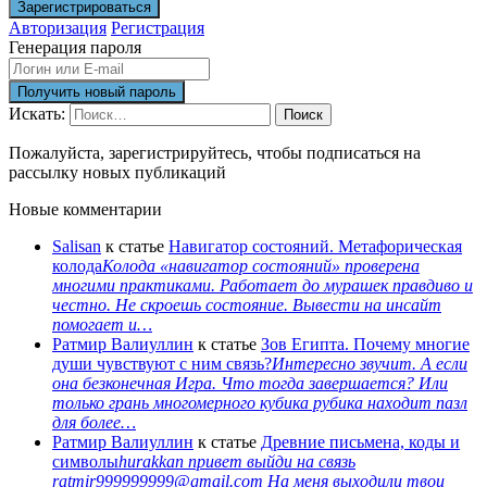
Авторизация
Регистрация
Генерация пароля
Искать:
Поиск
Пожалуйста, зарегистрируйтесь, чтобы подписаться на
рассылку новых публикаций
Новые комментарии
Salisan
к статье
Навигатор состояний. Метафорическая
колода
Колода «навигатор состояний» проверена
многими практиками. Работает до мурашек правдиво и
честно. Не скроешь состояние. Вывести на инсайт
помогает и…
Ратмир Валиуллин
к статье
Зов Египта. Почему многие
души чувствуют с ним связь?
Интересно звучит. А если
она безконечная Игра. Что тогда завершается? Или
только грань многомерного кубика рубика находит пазл
для более…
Ратмир Валиуллин
к статье
Древние письмена, коды и
символы
hurakkan привет выйди на связь
ratmir999999999@gmail.com На меня выходили твои