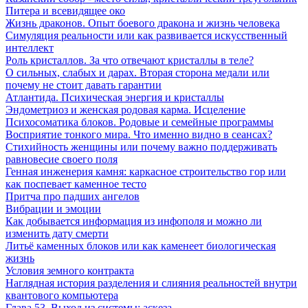
Питера и всевидящее око
Жизнь драконов. Опыт боевого дракона и жизнь человека
Симуляция реальности или как развивается искусственный
интеллект
Роль кристаллов. За что отвечают кристаллы в теле?
О сильных, слабых и дарах. Вторая сторона медали или
почему не стоит давать гарантии
Атлантида. Психическая энергия и кристаллы
Эндометриоз и женская родовая карма. Исцеление
Психосоматика блоков. Родовые и семейные программы
Восприятие тонкого мира. Что именно видно в сеансах?
Стихийность женщины или почему важно поддерживать
равновесие своего поля
Генная инженерия камня: каркасное строительство гор или
как поспевает каменное тесто
Притча про падших ангелов
Вибрации и эмоции
Как добывается информация из инфополя и можно ли
изменить дату смерти
Литьё каменных блоков или как каменеет биологическая
жизнь
Условия земного контракта
Наглядная история разделения и слияния реальностей внутри
квантового компьютера
Глава 53. Выход из системы: аскеза