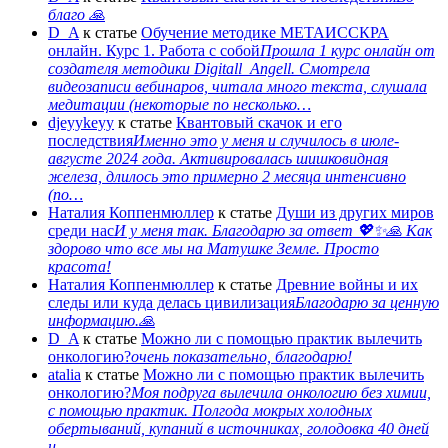
благо 🙏
D_A
к статье
Обучение методике МЕТАИССКРА
онлайн. Курс 1. Работа с собой
Прошла 1 курс онлайн от
создателя методики Digitall_Angell. Смотрела
видеозаписи вебинаров, читала много текста, слушала
медитации (некоторые по несколько…
djeyykeyy
к статье
Квантовый скачок и его
последствия
Именно это у меня и случилось в июле-
августе 2024 года. Активировалась шишковидная
железа, длилось это примерно 2 месяца интенсивно
(по…
Наталия Коппенмюллер
к статье
Души из других миров
среди нас
И у меня так. Благодарю за ответ 💖✨️🙏 Как
здорово что все мы на Матушке Земле. Просто
красота!
Наталия Коппенмюллер
к статье
Древние войны и их
следы или куда делась цивилизация
Благодарю за ценную
информацию.🙏
D_A
к статье
Можно ли с помощью практик вылечить
онкологию?
очень показательно, благодарю!
atalia
к статье
Можно ли с помощью практик вылечить
онкологию?
Моя подруга вылечила онкологию без химии,
с помощью практик. Полгода мокрых холодных
обертываний, купаний в источниках, голодовка 40 дней
и…