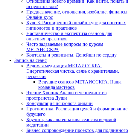
Отношения нового времени. Как найти, понять и
исцелить свои?
Предназначение, отношения, изобилие, финансы.
Онлайн курс
Курс 3. Расширенный онлайн курс для опытных
гипнологов и практиков
Наставничество и экспертиза сеансов для
опытных практиков
Часто задаваемые вопросы по курсам
МЕТАИССКРА
Контакты и реквизиты. Донейшн по сердцу
Запись на сеанс
Ведомая медитация МЕТАИССКРА.
Энергетическая чистка, связь с хранителями,
регрессия
Ведущие сеансов МЕТАИССКРА. Наша
команда мастеров
Чтение Хроник Акаши и ченнелинг из
пространства Души
Консультация психолога онлайн
Прогностика. Реализация целей и формирование
будущего
Коучинг, как альтернатива сеансам ведомой
медитации
Бизнес-сопровождение проектов для подлинного