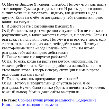
О: Мне её Высшее Я говорит спасибо. Потому что я разгадала
этот вопрос. Сумела разгадать квест. И раз ты до него дошла,
значит можешь и разорвать. Видимо, так действует и для
других. Если ты о чём-то догадался, у тебя появляется право
влиять на ситуацию.
В: И действовать с разрешения Высших Я?
О: Действовать по рассмотрению ситуации. Это не только о
родственниках, а также касается и страны, и планеты. Если ты
разгадал, ты получил право. Потому и в играх есть такое: если
ты что-то нашел или разгадал, тебе даётся ключ. Потому и
квест-фильмы типа «Кода Брауна» есть. Если ты что-то
разгадал, тебе даётся право действовать.
В: Также можно и с вирусом работать?
О: Да. То есть, когда ты распутал клубок информации, ты
можешь действовать. Если я проработала данный канал – я
стою выше этого. Теперь я сверху ситуации и имею право
распорядиться ситуацией.
В: То есть, можешь простраивать реальность?
О: Да! Потому и вредительница опустила руки. Я её
разгадала. Нужно было только убрать и почистить. Это очень
важный вывод. У меня даже слёзы выступили.
По теме:
Собирая кубик рубик реальности. Содержание.
Книга памяти звездного племени