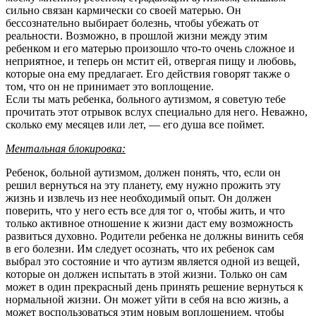
сильно связан кармически со своей матерью. Он
бессознательно выбирает болезнь, чтобы убежать от
реальности. Возможно, в прошлой жизни между этим
ребенком и его матерью произошло что-то очень сложное и
неприятное, и теперь он мстит ей, отвергая пищу и любовь,
которые она ему предлагает. Его действия говорят также о
том, что он не принимает это воплощение.
Если ты мать ребенка, больного аутизмом, я советую тебе
прочитать этот отрывок вслух специально для него. Неважно,
сколько ему месяцев или лет, — его душа все поймет.
Ментальная блокировка:
Ребенок, больной аутизмом, должен понять, что, если он
решил вернуться на эту планету, ему нужно прожить эту
жизнь и извлечь из нее необходимый опыт. Он должен
поверить, что у него есть все для тог о, чтобы жить, и что
только активное отношение к жизни даст ему возможность
развиться духовно. Родители ребенка не должны винить себя
в его болезни. Им следует осознать, что их ребенок сам
выбрал это состояние и что аутизм является одной из вещей,
которые он должен испытать в этой жизни. Только он сам
может в один прекрасный день принять решение вернуться к
нормальной жизни. Он может уйти в себя на всю жизнь, а
может воспользоваться этим новым воплощением, чтобы