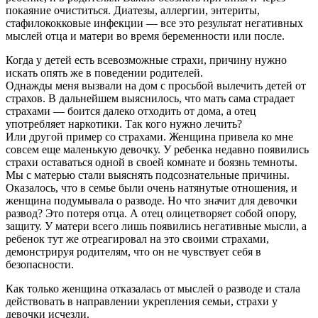
покаяние очиститься. Диатезы, аллергии, энтериты,
стафилококковые инфекции — все это результат негативных
мыслей отца и матери во время беременности или после.
Когда у детей есть всевозможные страхи, причину нужно
искать опять же в поведении родителей.
Однажды меня вызвали на дом с просьбой вылечить детей от
страхов. В дальнейшем выяснилось, что мать сама страдает
страхами — боится далеко отходить от дома, а отец
употребляет наркотики. Так кого нужно лечить?
Или другой пример со страхами. Женщина привела ко мне
совсем еще маленькую девочку. У ребенка недавно появились
страхи оставаться одной в своей комнате и боязнь темноты.
Мы с матерью стали выяснять подсознательные причины.
Оказалось, что в семье были очень натянутые отношения, и
женщина подумывала о разводе. Но что значит для девочки
развод? Это потеря отца. А отец олицетворяет собой опору,
защиту. У матери всего лишь появились негативные мысли, а
ребенок тут же отреагировал на это своими страхами,
демонстрируя родителям, что он не чувствует себя в
безопасности.
Как только женщина отказалась от мыслей о разводе и стала
действовать в направлении укрепления семьи, страхи у
девочки исчезли.