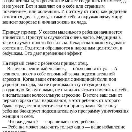
разрушительны, то ребенок не может соединить их вместе, да
и не умеет. Вот и заявляет он о себе или странным
поведением, или болезнями. И поэтому от того, как родители
относятся друг к другу, к самим себе и окружающему миру,
зависит здоровье и личная жизнь их чада.
Приведу пример. У совсем маленького ребенка начинается
эпилепсия. Приступы случаются очень часто. Медицина в
таких случаях просто бессильна. Лекарства только ухудшают
состояние. Родители обращаются к народным целителям, к
бабушкам. Это дает временный эффект.
На первый сеанс с ребенком пришел отец.
—Вы очень ревнивый человек, — объясняю я отцу. — А
ревность несет в себе огромный заряд подсознательной
агрессии. Когда ваши отношения с женщиной были под
угрозой распада, вы не принимали эту ситуацию как
созданную Богом и вами, не пытались что-то изменить в себе,
а испытывали колоссальную агрессию. В итоге ваш сын от
первого брака стал наркоманом, а этот ребенок от второго
брака страдает эпилептическими приступами. Болезнь у
ребенка блокирует подсознательную программу уничтожения
женщин и себя.
— Что же делать? — спрашивает отец ребенка.
— Ребенка может вылечить только одно — ваше избавление