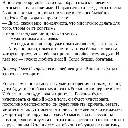
В последнее время я часто стал обращаться к своему 8-
летнему сыну за советами. И практически всегда его ответы
были правильны, просты и в то же время необычайно
глубоки. Однажды я спросил его:
— Дима, скажи мне, пожалуйста, что мне нужно делать для
того, чтобы быть богатым?
Немного подумав, он просто ответил:
— Нужно помогать людям.
— Но ведь я, как доктор, уже помогаю людям, — сказал я.
— А нужно, папа, помогать не только тем больным людям,
которые приходят к тебе на прием, а вообще всем людям. И
главное — нужно любить людей. Тогда будешь богатым.
Доктор Олег Г. Торсунов
в своей лекции «Влияние Луны на
здоровье» говорит:
Если в семье нет атмосферы умиротворения и покоя, значит,
дети будут очень больными, очень больными в первое время.
И болезни эти будут такой природы. Ребенок будет
чувствовать сильный жар в теле, он будет чувствовать
постоянно беспокойство, он будет плакать, кричать, бегать,
метаться и т.д. Это значит, что нет… в семье никто не желает
умиротворения другим людям. Семья как бы агрессивна
внутри, культивируется настроение агрессии по отношению к
окружающим. В таких семьях обычно обсуждают политику,