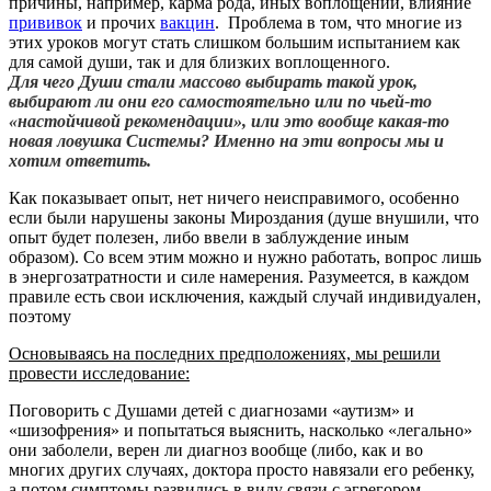
причины, например, карма рода, иных воплощений, влияние
прививок
и прочих
вакцин
. Проблема в том, что многие из
этих уроков могут стать слишком большим испытанием как
для самой души, так и для близких воплощенного.
Для чего Души стали массово выбирать такой урок,
выбирают ли они его самостоятельно или по чьей-то
«настойчивой рекомендации», или это вообще какая-то
новая ловушка Системы? Именно на эти вопросы мы и
хотим ответить.
Как показывает опыт, нет ничего неисправимого, особенно
если были нарушены законы Мироздания (душе внушили, что
опыт будет полезен, либо ввели в заблуждение иным
образом). Со всем этим можно и нужно работать, вопрос лишь
в энергозатратности и силе намерения. Разумеется, в каждом
правиле есть свои исключения, каждый случай индивидуален,
поэтому
Основываясь на последних предположениях, мы решили
провести исследование:
Поговорить с Душами детей с диагнозами «аутизм» и
«шизофрения» и попытаться выяснить, насколько «легально»
они заболели, верен ли диагноз вообще (либо, как и во
многих других случаях, доктора просто навязали его ребенку,
а потом симптомы развились в виду связи с эгрегором