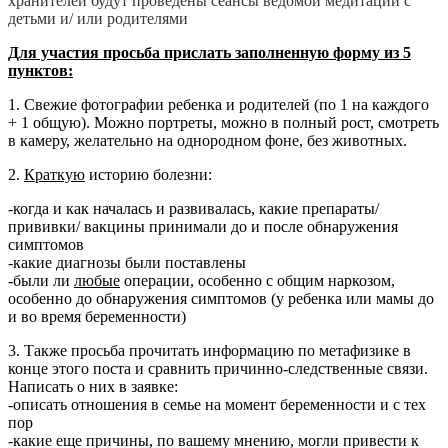
хранителей будут проведены сеансы ведомой медитации с
детьми и/ или родителями
Для участия просьба прислать заполненную форму из 5
пунктов:
1. Свежие фотографии ребенка и родителей (по 1 на каждого
+ 1 общую). Можно портреты, можно в полный рост, смотреть
в камеру, желательно на однородном фоне, без животных.
2.
Краткую
историю болезни:
-когда и как началась и развивалась, какие препараты/
прививки/ вакцины принимали до и после обнаружения
симптомов
-какие диагнозы были поставлены
-были ли
любые
операции, особенно с общим наркозом,
особенно до обнаружения симптомов (у ребенка или мамы до
и во время беременности)
3. Также просьба прочитать информацию по метафизике в
конце этого поста и сравнить причинно-следственные связи.
Написать о них в заявке:
-описать отношения в семье на момент беременности и с тех
пор
-какие еще причины, по вашему мнению, могли привести к