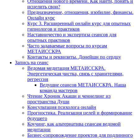
Отношения нового времени. Как найти, понять и
исцелить свои?
Предназначение, отношения, изобилие, финансы.
Онлайн курс
Курс 3. Расширенный онлайн курс для опытных
гипнологов и практиков
Наставничество и экспертиза сеансов для
опытных практиков
Часто задаваемые вопросы по курсам
МЕТАИССКРА
Контакты и реквизиты. Донейшн по сердцу
Запись на сеанс
Ведомая медитация МЕТАИССКРА.
Энергетическая чистка, связь с хранителями,
регрессия
Ведущие сеансов МЕТАИССКРА. Наша
команда мастеров
Чтение Хроник Акаши и ченнелинг из
пространства Души
Консультация психолога онлайн
Прогностика. Реализация целей и формирование
будущего
Коучинг, как альтернатива сеансам ведомой
медитации
Бизнес-сопровождение проектов для подлинного