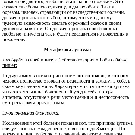
возможное для того, чтобы не стать на него похожим. Это
создает еще большую сумятицу в душах обоих. Таким
образом, человек, страдающий от наследственной болезни,
должен принять этот выбор, потому что мир дал ему
чудесную возможность сделать огромный скачок в своем
духовном развитии. Он должен принять свою болезнь с
любовью, иначе она так и будет передаваться из поколения в
поколение.
Метафизика аутизма:
Лиз Бурбо
в своей книге «Твоё тело говорит «Люби себя!»»
пишет:
Под аутизмом в психиатрии понимают состояние, в котором
человек полностью оторван от реальности и замкнут в себе, в
своем внутреннем мире. Характерными симптомами аутизма
являются молчание, болезненный уход в себя, потеря
аппетита, отсутствие в речи местоимения Я и неспособность
смотреть людям прямо в глаза.
Эмоциональная блокировка:
Исследования этой болезни показывают, что причины аутизма
следует искать в младенчестве, в возрасте до 8 месяцев. По
моему мнению, ребенок, страдающий аутизмом, слишком