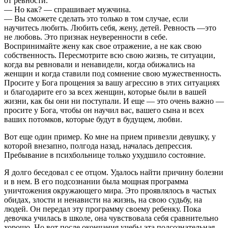
от ревности.
— Но как? — спрашивает мужчина.
— Вы сможете сделать это только в том случае, если
научитесь любить. Любить себя, жену, детей. Ревность —это
не любовь. Это признак неуверенности в себе.
Воспринимайте жену как свое отражение, а не как свою
собственность. Пересмотрите всю свою жизнь, те ситуации,
когда вы ревновали и ненавидели, когда обижались на
женщин и когда ставили под сомнение свою мужественность.
Просите у Бога прощения за вашу агрессию в этих ситуациях
и благодарите его за всех женщин, которые были в вашей
жизни, как бы они ни поступали. И еще — это очень важно —
просите у Бога, чтобы он научил вас, вашего сына и всех
ваших потомков, которые будут в будущем, любви.
Вот еще один пример. Ко мне на прием привезли девушку, у
которой внезапно, полгода назад, началась депрессия.
Пребывание в психбольнице только ухудшило состояние.
Я долго беседовал с ее отцом. Удалось найти причину болезни
и в нем. В его подсознании была мощная программа
уничтожения окружающего мира. Это проявлялось в частых
обидах, злости и ненависти на жизнь, на свою судьбу, на
людей. Он передал эту программу своему ребенку. Пока
девочка училась в школе, она чувствовала себя сравнительно
хорошо. Но вот после окончания учебы эта подсознательная