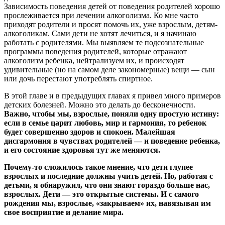
Зависимость поведения детей от поведения родителей хорошо
прослеживается при лечении алкоголизма. Ко мне часто
приходят родители и просят помочь их, уже взрослым, детям-
алкоголикам. Сами дети не хотят лечиться, и я начинаю
работать с родителями. Мы выявляем те подсознательные
программы поведения родителей, которые отражают
алкоголизм ребенка, нейтрализуем их, и происходят
удивительные (но на самом деле закономерные) вещи — сын
или дочь перестают употреблять спиртное.
В этой главе и в предыдущих главах я привел много примеров
детских болезней. Можно это делать до бесконечности.
Важно, чтобы мы, взрослые, поняли одну простую истину:
если в семье царит любовь, мир и гармония, то ребенок
будет совершенно здоров и спокоен. Малейшая
дисгармония в чувствах родителей — и поведение ребенка,
и его состояние здоровья тут же меняются.
Почему-то сложилось такое мнение, что дети глупее
взрослых и последние должны учить детей. Но, работая с
детьми, я обнаружил, что они знают гораздо больше нас,
взрослых. Дети — это открытые системы. И с самого
рождения мы, взрослые, «закрываем» их, навязывая им
свое восприятие и делание мира.