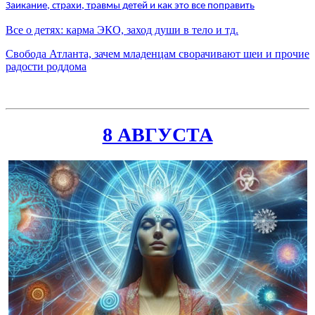
Заикание, страхи, травмы детей и как это все поправить
Все о детях: карма ЭКО, заход души в тело и тд.
Свобода Атланта, зачем младенцам сворачивают шеи и прочие
радости роддома
8 АВГУСТА