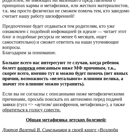
родителей, не имеющих ни малейшего представления о
принципах кармы и метафизики, или жестких материалистов,
т.к. мы просто физически не сможем помочь тем, кто заведомо
считает нашу работу шизофренией!
Предпочтение будет отдаваться тем родителям, кто уже
ознакомлен с подобной инфомацией (в идеале — читает этот
блог и подобные ресурсы не менее 6 месяцев, ищет
самостоятельно) и сможет ответить на наши уточняющие
вопросы.
Благодарим за понимание.
Больше всего нас интересуют те случаи, когда ребенок
болеет
вопреки
описанным ниже МФ причинам, т.к.,
скорее всего, именно тут и можно будет помочь (нет явных
причин, возможность «нелегального» влияния велика, а
значит это влияние можно устранить).
Если вы не согласны с описанными ниже метафизическими
причинами, просьба поискать их автономно перед подачей
заявки (гугл => «аутизм/ шизофрения, метафизика»), а также
обратиться к голосу совести.
Общая метафизика детских болезней:
Доктор Валерий В. Синельников
в своей книге «Возлюби