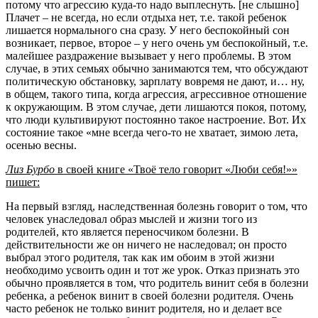
потому что агрессию куда-то надо выплеснуть. [не слышно]
Плачет – не всегда, но если отдыха нет, т.е. такой ребенок
лишается нормального сна сразу. У него беспокойный сон
возникает, первое, второе – у него очень ум беспокойный, т.е.
малейшее раздражение вызывает у него проблемы. В этом
случае, в этих семьях обычно занимаются тем, что обсуждают
политическую обстановку, зарплату вовремя не дают, и… ну,
в общем, такого типа, когда агрессия, агрессивное отношение
к окружающим. В этом случае, дети лишаются покоя, потому,
что люди культивируют постоянно такое настроение. Вот. Их
состояние такое «мне всегда чего-то не хватает, зимою лета,
осенью весны.
Лиз Бурбо
в своей книге «Твоё тело говорит «Люби себя!»»
пишет:
На первый взгляд, наследственная болезнь говорит о том, что
человек унаследовал образ мыслей и жизни того из
родителей, кто является переносчиком болезни. В
действительности же он ничего не наследовал; он просто
выбрал этого родителя, так как им обоим в этой жизни
необходимо усвоить один и тот же урок. Отказ признать это
обычно проявляется в том, что родитель винит себя в болезни
ребенка, а ребенок винит в своей болезни родителя. Очень
часто ребенок не только винит родителя, но и делает все