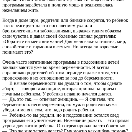
программа заработала в полную мощь и реализовалась
нежеланием жить.
Когда в доме шум, родители или близкие ссорятся, то ребенок
часто реагирует на это воспалением уха или
бронхолегочными заболеваниями, выражая таким образом
свои чувства и давая своей болезнью сигнал родителям:
«Обратите на меня внимание! Для меня важны тишина, мир,
спокойствие и гармония в семье». Но всегда ли взрослые
понимают это?
Очень часто негативные программы в подсознание детей
закладываются уже во время беременности. Я всегда
спрашиваю родителей об этом периоде и даже о том, что
происходило в их отношениях за год до беременности.
— В начале беременности вы думали о том, чтобы сделать
аборт, — говорю я женщине, которая пришла на прием с
грудным ребенком. У ребенка недавно начался диатез.
— Да, это так, — отвечает женщина. — Я считала, что
беременность несвоевременна, но муж и родители мужа
убедили меня в том, что надо родить ребенка.
— Ребенка-то вы родили, но в подсознании остался след
программы его уничтожения. Нежелание рожать —это прямая
угроза для жизни ребенка. Он отреагировал на это болезнью.
— Что же мне теперь делать? Ему можно как-нибудь помочь?