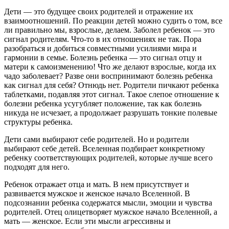
Дети — это будущее своих родителей и отражение их
взаимоотношений. По реакции детей можно судить о том, все
ли правильно мы, взрослые, делаем. Заболел ребенок — это
сигнал родителям. Что-то в их отношениях не так. Пора
разобраться и добиться совместными усилиями мира и
гармонии в семье. Болезнь ребенка — это сигнал отцу и
матери к самоизменению! Что же делают взрослые, когда их
чадо заболевает? Разве они воспринимают болезнь ребенка
как сигнал для себя? Отнюдь нет. Родители пичкают ребенка
таблетками, подавляя этот сигнал. Такое слепое отношение к
болезни ребенка усугубляет положение, так как болезнь
никуда не исчезает, а продолжает разрушать тонкие полевые
структуры ребенка.
Дети сами выбирают себе родителей. Но и родители
выбирают себе детей. Вселенная подбирает конкретному
ребенку соответствующих родителей, которые лучше всего
подходят для него.
Ребенок отражает отца и мать. В нем присутствует и
развивается мужское и женское начало Вселенной. В
подсознании ребенка содержатся мысли, эмоции и чувства
родителей. Отец олицетворяет мужское начало Вселенной, а
мать — женское. Если эти мысли агрессивны и