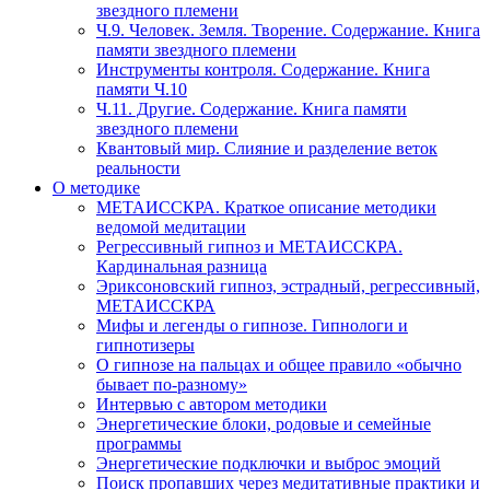
звездного племени
Ч.9. Человек. Земля. Творение. Содержание. Книга
памяти звездного племени
Инструменты контроля. Содержание. Книга
памяти Ч.10
Ч.11. Другие. Содержание. Книга памяти
звездного племени
Квантовый мир. Слияние и разделение веток
реальности
О методике
МЕТАИССКРА. Краткое описание методики
ведомой медитации
Регрессивный гипноз и МЕТАИССКРА.
Кардинальная разница
Эриксоновский гипноз, эстрадный, регрессивный,
МЕТАИССКРА
Мифы и легенды о гипнозе. Гипнологи и
гипнотизеры
О гипнозе на пальцах и общее правило «обычно
бывает по-разному»
Интервью с автором методики
Энергетические блоки, родовые и семейные
программы
Энергетические подключки и выброс эмоций
Поиск пропавших через медитативные практики и