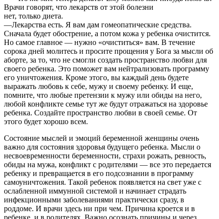
Врачи говорят, что лекарств от этой болезни
нет, только диета.
—Лекарства есть. Я вам дам гомеопатические средства.
Сначала будет обострение, а потом кожа у ребенка очистится.
Но самое главное — нужно «очиститься» вам. В течение
сорока дней молитесь и просите прощения у Бога за мысли об
аборте, за то, что не смогли создать пространство любви для
своего ребенка. Это поможет вам нейтрализовать программу
его уничтожения. Кроме этого, вы каждый день будете
выражать любовь к себе, мужу и своему ребенку. И еще,
помните, что любые претензии к мужу или обиды на него,
любой конфликте семье тут же будут отражаться на здоровье
ребенка. Создайте пространство любви в своей семье. От
этого будет хорошо всем.
Состояние мыслей и эмоций беременной женщины очень
важно для состояния здоровья будущего ребенка. Мысли о
несвоевременности беременности, страхи рожать, ревность,
обиды на мужа, конфликт с родителями — все это передается
ребенку и превращается в его подсознании в программу
самоуничтожения. Такой ребенок появляется на свет уже с
ослабленной иммунной системой и начинает страдать
инфекционными заболеваниями практически сразу, в
роддоме. И врачи здесь ни при чем. Причина кроется и в
ребенке, и в родителях. Важно осознать причины и через