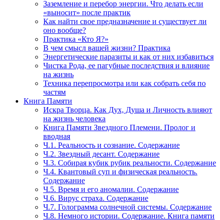
Заземление и перебор энергии. Что делать если
«выносит» после практик
Как найти свое предназначение и существует ли
оно вообще?
Практика «Кто Я?»
В чем смысл вашей жизни? Практика
Энергетические паразиты и как от них избавиться
Чистка Рода, ее пагубные последствия и влияние
на жизнь
Техника перепросмотра или как собрать себя по
частям
Книга Памяти
Искра Творца. Как Дух, Душа и Личность влияют
на жизнь человека
Книга Памяти Звездного Племени. Пролог и
вводная
Ч.1. Реальность и сознание. Содержание
Ч.2. Звездный десант. Содержание
Ч.3. Собирая кубик рубик реальности. Содержание
Ч.4. Квантовый суп и физическая реальность.
Содержание
Ч.5. Время и его аномалии. Содержание
Ч.6. Вирус страха. Содержание
Ч.7. Голограмма солнечной системы. Содержание
Ч.8. Немного истории. Содержание. Книга памяти