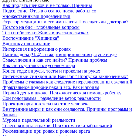
Как продать щенков и не только. Причины
Подселение. Отзыв о сеансе после работы со
множественными подселениями
Эгрегор медицины и его импланты. Посещать ли докторов?
Повтор на бис - глобальные вопросы
Тела и оболочки Живы в русских сказках
Воспоминание "Хищника"
Вдогонку про питание
Интересная информация о родах
Папина доча (Ч. 4) - о жертвоприношениях, луне и еде
Смысл жизни и как его найти? Причины проблем
Как снять усталость кусочком льда
Конец года: вирусы, тесты и проколы на руках
Интересный синхрон или Ван Гог "Прогулка заключенных"
Проблемы с глазами как следствие нереализованных желаний
Фрактальное подобие рака и эго. Рак и эгоизм
Первый день в школе. Психологическая помощь ребенку
Сон голограмма - разделение веток реальности
Проекция органов тела на стопе человека
Внутренние миры и как они создаются. Причины программ и
блоков
Муром в параллельной реальности
Телесная карта страхов. Психосоматика заболеваний
Рекомендации при родах и родовые врата