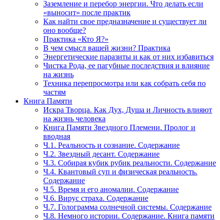
Заземление и перебор энергии. Что делать если
«выносит» после практик
Как найти свое предназначение и существует ли
оно вообще?
Практика «Кто Я?»
В чем смысл вашей жизни? Практика
Энергетические паразиты и как от них избавиться
Чистка Рода, ее пагубные последствия и влияние
на жизнь
Техника перепросмотра или как собрать себя по
частям
Книга Памяти
Искра Творца. Как Дух, Душа и Личность влияют
на жизнь человека
Книга Памяти Звездного Племени. Пролог и
вводная
Ч.1. Реальность и сознание. Содержание
Ч.2. Звездный десант. Содержание
Ч.3. Собирая кубик рубик реальности. Содержание
Ч.4. Квантовый суп и физическая реальность.
Содержание
Ч.5. Время и его аномалии. Содержание
Ч.6. Вирус страха. Содержание
Ч.7. Голограмма солнечной системы. Содержание
Ч.8. Немного истории. Содержание. Книга памяти