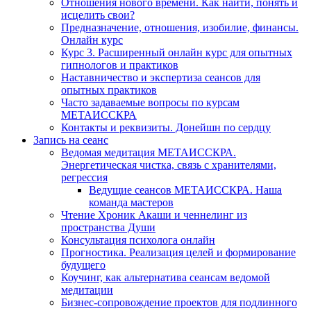
Отношения нового времени. Как найти, понять и
исцелить свои?
Предназначение, отношения, изобилие, финансы.
Онлайн курс
Курс 3. Расширенный онлайн курс для опытных
гипнологов и практиков
Наставничество и экспертиза сеансов для
опытных практиков
Часто задаваемые вопросы по курсам
МЕТАИССКРА
Контакты и реквизиты. Донейшн по сердцу
Запись на сеанс
Ведомая медитация МЕТАИССКРА.
Энергетическая чистка, связь с хранителями,
регрессия
Ведущие сеансов МЕТАИССКРА. Наша
команда мастеров
Чтение Хроник Акаши и ченнелинг из
пространства Души
Консультация психолога онлайн
Прогностика. Реализация целей и формирование
будущего
Коучинг, как альтернатива сеансам ведомой
медитации
Бизнес-сопровождение проектов для подлинного