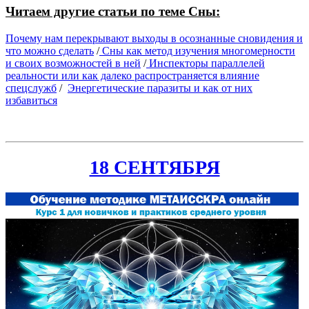
Читаем другие статьи по теме Сны:
Почему нам перекрывают выходы в осознанные сновидения и
что можно сделать
/
Сны как метод изучения многомерности
и своих возможностей в ней
/
Инспекторы параллелей
реальности или как далеко распространяется влияние
спецслужб
/
Энергетические паразиты и как от них
избавиться
18 СЕНТЯБРЯ