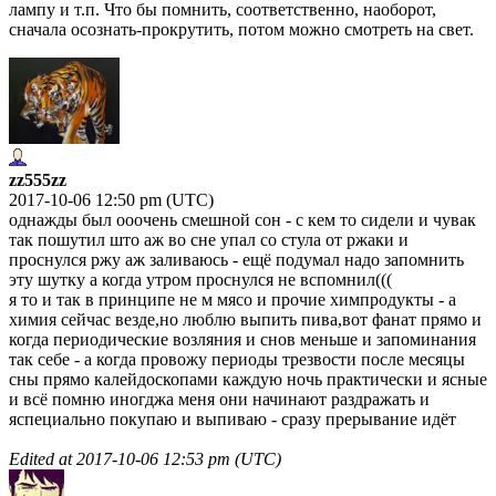
лампу и т.п. Что бы помнить, соответственно, наоборот,
сначала осознать-прокрутить, потом можно смотреть на свет.
zz555zz
2017-10-06 12:50 pm (UTC)
однажды был ооочень смешной сон - с кем то сидели и чувак
так пошутил што аж во сне упал со стула от ржаки и
проснулся ржу аж заливаюсь - ещё подумал надо запомнить
эту шутку а когда утром проснулся не вспомнил(((
я то и так в принципе не м мясо и прочие химпродукты - а
химия сейчас везде,но люблю выпить пива,вот фанат прямо и
когда периодические возляния и снов меньше и запоминания
так себе - а когда провожу периоды трезвости после месяцы
сны прямо калейдоскопами каждую ночь практически и ясные
и всё помню иногджа меня они начинают раздражать и
яспециально покупаю и выпиваю - сразу прерывание идёт
Edited at
2017-10-06 12:53 pm (UTC)