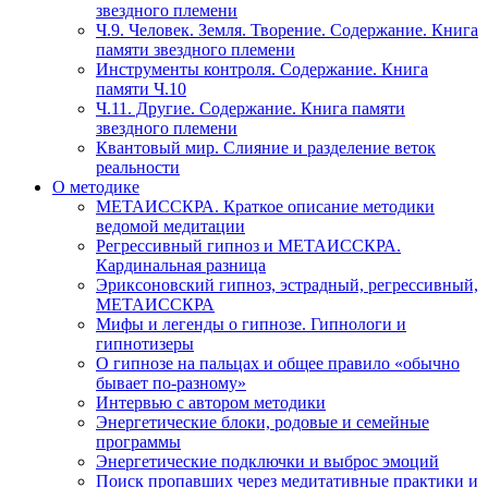
звездного племени
Ч.9. Человек. Земля. Творение. Содержание. Книга
памяти звездного племени
Инструменты контроля. Содержание. Книга
памяти Ч.10
Ч.11. Другие. Содержание. Книга памяти
звездного племени
Квантовый мир. Слияние и разделение веток
реальности
О методике
МЕТАИССКРА. Краткое описание методики
ведомой медитации
Регрессивный гипноз и МЕТАИССКРА.
Кардинальная разница
Эриксоновский гипноз, эстрадный, регрессивный,
МЕТАИССКРА
Мифы и легенды о гипнозе. Гипнологи и
гипнотизеры
О гипнозе на пальцах и общее правило «обычно
бывает по-разному»
Интервью с автором методики
Энергетические блоки, родовые и семейные
программы
Энергетические подключки и выброс эмоций
Поиск пропавших через медитативные практики и