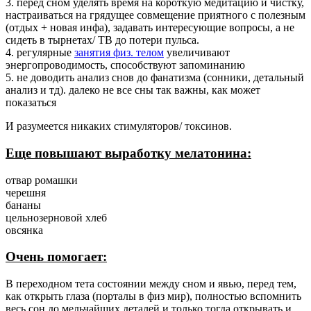
3. перед сном уделять время на короткую медитацию и чистку,
настраиваться на грядущее совмещение приятного с полезным
(отдых + новая инфа), задавать интересующие вопросы, а не
сидеть в тырнетах/ ТВ до потери пульса.
4. регулярные
занятия физ. телом
увеличивают
энергопроводимость, способствуют запоминанию
5. не доводить анализ снов до фанатизма (сонники, детальный
анализ и тд). далеко не все сны так важны, как может
показаться
И разумеется никаких стимуляторов/ токсинов.
Еще повышают выработку мелатонина:
отвар ромашки
черешня
бананы
цельнозерновой хлеб
овсянка
Очень помогает:
В переходном тета состоянии между сном и явью, перед тем,
как открыть глаза (порталы в физ мир), полностью вспомнить
весь сон до мельчайших деталей и только тогда открывать и