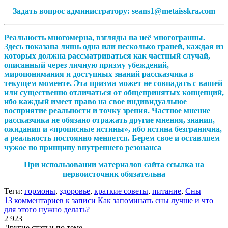
Задать вопрос администратору: seans1@metaisskra.com
Реальность многомерна, взгляды на неё многогранны.
Здесь показана лишь одна или несколько граней, каждая из
которых должна рассматриваться как частный случай,
описанный через личную призму убеждений,
миропонимания и доступных знаний рассказчика в
текущем моменте. Эта призма может не совпадать с вашей
или существенно отличаться от общепринятых концепций,
ибо каждый имеет право на свое индивидуальное
восприятие реальности и точку зрения. Частное мнение
рассказчика не обязано отражать другие мнения, знания,
ожидания и «прописные истины», ибо истина безгранична,
а реальность постоянно меняется. Берем свое и оставляем
чужое по принципу внутреннего резонанса
При использовании материалов сайта ссылка на
первоисточник обязательна
Теги:
гормоны
,
здоровье
,
краткие советы
,
питание
,
Сны
13 комментариев
к записи Как запоминать сны лучше и что
для этого нужно делать?
2 923
Другие статьи по теме