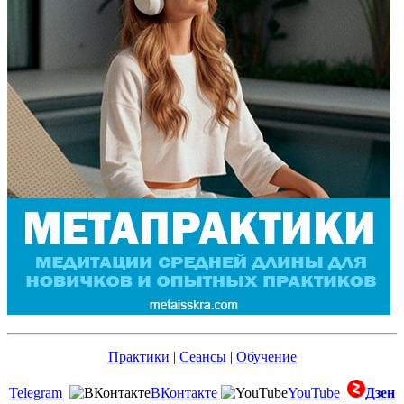
Практики
|
Сеансы
|
Обучение
Telegram
ВКонтакте
YouTube
Дзен