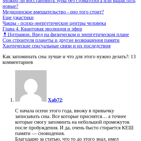
Можно ли восстановить зубы без стоматолога или вырастить
новые?
Медицинское вмешательство - оно того стоит?
Еще ужастики
Чакры - психо-энергетические центры человека
Глава 4. Квантовая эволюция и эфир
💊Цитрамон. Вред на физическом и энергетическом плане
Сон строителя планеты и другие возвращения памяти
Хаотические сексуальные связи и их последствия
Как запоминать сны лучше и что для этого нужно делать?: 13
комментариев
Xab72
:
С начала осени этого года, ввожу в привычку
записывать сны. Все которые приснятся… а точнее
которые смогу запомнить на небольшой промежуток
после пробуждения. И да, очень бысто стирается КЕШ
памяти — сновидения.
Благодарю за статью, что то до этого знал, имел