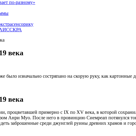
вает по-разному»
аммы
экстрасенсорику
ЕТАИССКРА
ка
19 века
е было изначально состряпано на скорую руку, как картонные д
19 века
, процветавшей примерно с IX по XV века, в которой сохрани
зом Анри Муо. После него в провинцию Сиемреап потянулся тон
деть заброшенные среди джунглей руины древних храмов и гор