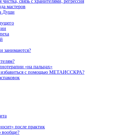
истка, связь с хранителями, регрессия
да мастеров
ва Души
удущего
ции
пеха
ой
ни занимаются?
ителям?
пнотерапии «на пальцах»
их избавиться с помощью МЕТАИССКРА?
аспаковок
ита
ыносит» после практик
о вообще?