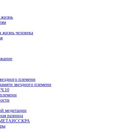
а жизнь
тям
а жизнь человека
ая
ржание
звездного племени
 памяти звездного племени
 Ч.10
 племени
ности
ой медитации
ая разница
й, МЕТАИССКРА
еры