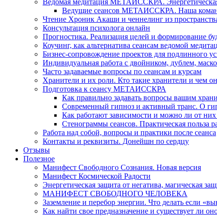
Ведомая медитация МЕТАИССКРА. Энергетическая ч
Ведущие сеансов МЕТАИССКРА. Наша коман
Чтение Хроник Акаши и ченнелинг из пространст
Консультация психолога онлайн
Прогностика. Реализация целей и формирование б
Коучинг, как альтернатива сеансам ведомой медита
Бизнес-сопровождение проектов для подлинного ус
Индивидуальная работа с двойником, дублем, маск
Часто задаваемые вопросы по сеансам и курсам
Хранители и их роли. Кто такие хранители и чем о
Подготовка к сеансу МЕТАИССКРА
Как правильно задавать вопросы вашим хран
Современный гипноз и активный транс. О ги
Как работают зависимости и можно ли от н
Стенограммы сеансов. Практическая польза р
Работа над собой, вопросы и практики после сеанса
Контакты и реквизиты. Донейшн по сердцу
Отзывы
Полезное
Манифест Свободного Сознания. Новая версия
Манифест Космической Радости
Энергетическая защита от негатива, магическая защ
МАНИФЕСТ СВОБОДНОГО ЧЕЛОВЕКА
Заземление и перебор энергии. Что делать если «в
Как найти свое предназначение и существует ли он