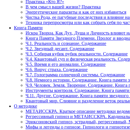
Практика «Кто Я?»
В чем смысл вашей жизни? Практика
Энергетические паразиты и как от них избавиться
Чистка Рода, ее пагубные последствия и влияние н
Техника перепросмотра или как собрать себя по час
Книга Памяти
Искра Творца. Как Дух, Душа и Личность влияют н
Книга Памяти Звездного Племени. Пролог и вводн
Ч.1. Реальность и сознание. Содержание
Ч.2. Звездный десант. Содержание
Ч.3. Собирая кубик рубик реальности. Содержание
Ч.4. Квантовый суп и физическая реальность. Соде
Ч.5. Время и его аномалии. Содержание
Ч.6. Вирус страха. Содержание
Ч.7. Голограмма солнечной системы. Содержание
Ч.8. Немного истории. Содержание. Книга памяти 
Ч.9. Человек. Земля. Творение. Содержание. Книга
Инструменты контроля. Содержание. Книга памяти
Ч.11. Другие. Содержание. Книга памяти звездного
Квантовый мир. Слияние и разделение веток реаль
О методике
МЕТАИССКРА. Краткое описание методики ведом
Регрессивный гипноз и МЕТАИССКРА. Кардинальн
Эриксоновский гипноз, эстрадный, регрессивны
Мифы и легенды о гипнозе. Гипнологи и гипнотиз