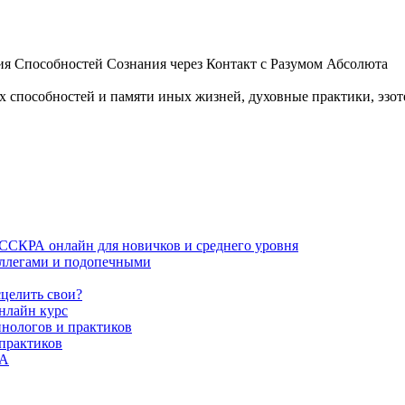
 Способностей Сознания через Контакт с Разумом Абсолюта
пособностей и памяти иных жизней, духовные практики, эзотер
ИССКРА онлайн для новичков и среднего уровня
коллегами и подопечными
сцелить свои?
нлайн курс
пнологов и практиков
 практиков
РА