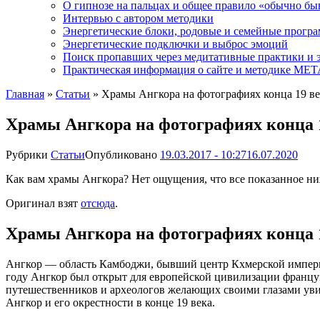
О гипнозе на пальцах и общее правило «обычно бы
Интервью с автором методики
Энергетические блоки, родовые и семейные прогр
Энергетические подключки и выброс эмоций
Поиск пропавших через медитативные практики и 
Практическая информация о сайте и методике М
Главная
»
Статьи
»
Храмы Ангкора на фотографиях конца 19 ве
Храмы Ангкора на фотографиях конца 
Рубрики
Статьи
Опубликовано
19.03.2017 - 10:27
16.07.2020
Как вам храмы Ангкора? Нет ощущения, что все показанное ниж
Оригинал взят
отсюда
.
Храмы Ангкора на фотографиях конца 
Ангкор — область Камбоджи, бывший центр Кхмерской империи
году Ангкор был открыт для европейской цивилизации францу
путешественников и археологов желающих своими глазами уви
Ангкор и его окрестности в конце 19 века.