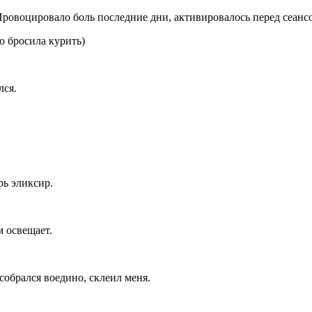
Провоцировало боль последние дни, активировалось перед сеанс
о бросила курить)
лся.
рь эликсир.
м освещает.
собрался воедино, склеил меня.