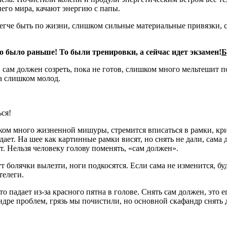
его мира, качают энергию с папы.
 легче быть по жизни, слишком сильные материальные привязки,
о было раньше! То были тренировки, а сейчас идет экзамен!
Б
 сам должен созреть, пока не готов, слишком много мельтешит по
а слишком молод.
ся!
шком много жизненной мишуры, стремится вписаться в рамки, крит
ает. На шее как картинные рамки висят, но снять не дали, сама 
. Нельзя человеку голову поменять, «сам должен».
т болячки вылезти, ноги подкосятся. Если сама не изменится, бу
телеги.
 падает из-за красного пятна в голове. Снять сам должен, это е
дре проблем, грязь мы почистили, но основной скафандр снять 