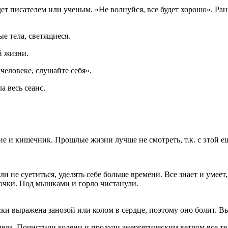
ет писателем или ученым. «Не волнуйся, все будет хорошо». Ран
е тела, светящиеся.
й жизни.
человеке, слушайте себя».
а весь сеанс.
е и кишечник. Прошлые жизни лучше не смотреть, т.к. с этой ещ
 не суетиться, уделять себе больше времени. Все знает и умеет
 очки. Под мышками и горло чистанули.
оски выражена занозой или колом в сердце, поэтому оно болит. 
лела. Почистили колени и продули энергетическим ветром все те