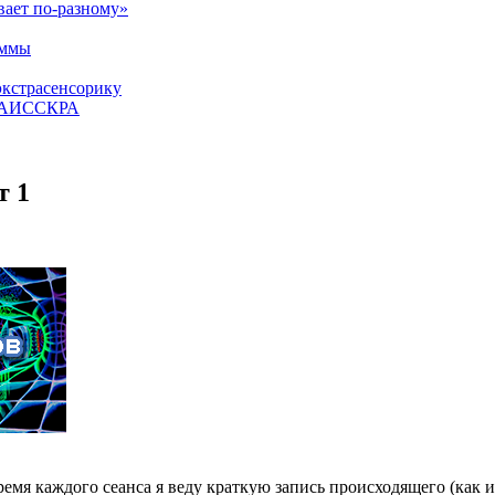
вает по-разному»
аммы
экстрасенсорику
ЕТАИССКРА
т 1
мя каждого сеанса я веду краткую запись происходящего (как и