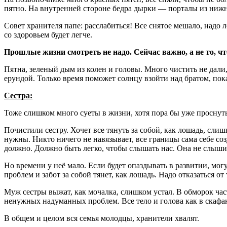
пятно. На внутренней стороне бедра дырки — порталы из нижн
Совет хранителя папе: расслабиться! Все снятое мешало, надо
с
о здоровьем будет легче.
Прошлые жизни смотреть не надо. Сейчас важно, а не то, чт
Пятна, зеленый дым из колен и головы. Много чистить не дали,
ерундой. Только время поможет солнцу взойти над братом, пок
Сестра:
Тоже слишком много суеты в жизни, хотя пора бы уже проснуть
Почистили сестру. Хочет все тянуть за собой, как лошадь, сли
нужны. Никто ничего не навязывает, все границы сама себе созд
должно. Должно быть легко, чтобы слышать нас. Она не слышит
Но времени у неё мало. Если будет опаздывать в развитии, могу
проблем и забот за собой тянет, как лошадь. Надо отказаться от 
Муж сестры выжат, как мочалка, слишком устал. В обморок часто
ненужных надуманных проблем. Все тело и голова как в скафан
В общем и целом вся семья молодцы, хранители хвалят.