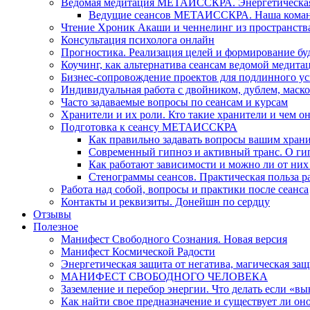
Ведомая медитация МЕТАИССКРА. Энергетическая ч
Ведущие сеансов МЕТАИССКРА. Наша коман
Чтение Хроник Акаши и ченнелинг из пространст
Консультация психолога онлайн
Прогностика. Реализация целей и формирование б
Коучинг, как альтернатива сеансам ведомой медита
Бизнес-сопровождение проектов для подлинного ус
Индивидуальная работа с двойником, дублем, маск
Часто задаваемые вопросы по сеансам и курсам
Хранители и их роли. Кто такие хранители и чем о
Подготовка к сеансу МЕТАИССКРА
Как правильно задавать вопросы вашим хран
Современный гипноз и активный транс. О ги
Как работают зависимости и можно ли от н
Стенограммы сеансов. Практическая польза р
Работа над собой, вопросы и практики после сеанса
Контакты и реквизиты. Донейшн по сердцу
Отзывы
Полезное
Манифест Свободного Сознания. Новая версия
Манифест Космической Радости
Энергетическая защита от негатива, магическая защ
МАНИФЕСТ СВОБОДНОГО ЧЕЛОВЕКА
Заземление и перебор энергии. Что делать если «в
Как найти свое предназначение и существует ли он