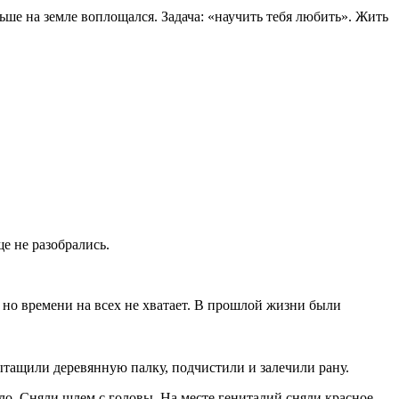
ьше на земле воплощался. Задача: «научить тебя любить». Жить
е не разобрались.
, но времени на всех не хватает. В прошлой жизни были
Вытащили деревянную палку, подчистили и залечили рану.
ло. Сняли шлем с головы. На месте гениталий сняли красное