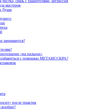
истка, связь с хранителями, регрессия
да мастеров
ва Души
удущего
ции
пеха
ой
ни занимаются?
ителям?
пнотерапии «на пальцах»
их избавиться с помощью МЕТАИССКРА?
аспаковок
ита
ыносит» после практик
о вообще?