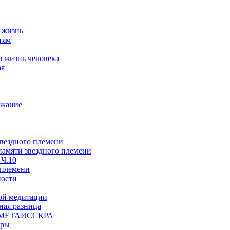
а жизнь
тям
а жизнь человека
ая
ржание
звездного племени
 памяти звездного племени
 Ч.10
 племени
ности
ой медитации
ая разница
й, МЕТАИССКРА
еры