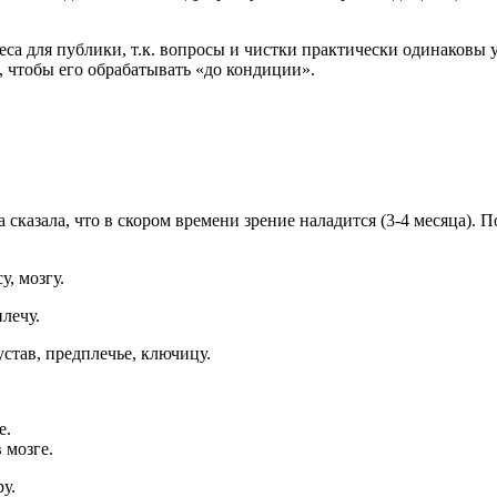
са для публики, т.к. вопросы и чистки практически одинаковы 
, чтобы его обрабатывать «до кондиции».
сказала, что в скором времени зрение наладится (3-4 месяца). 
, мозгу.
лечу.
став, предплечье, ключицу.
е.
 мозге.
у.