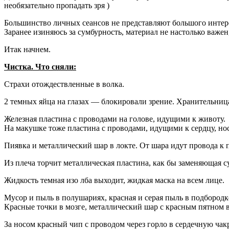
необязательно пропадать зря )
Большинство личных сеансов не представляют большого интере
Заранее изиняюсь за сумбурность, материал не настолько важен
Итак начнем.
Чистка. Что сняли:
Страхи отождествленные в волка.
2 темных яйца на глазах — блокировали зрение. Хранительница 
Железная пластина с проводами на голове, идущими к животу.
На макушке тоже пластина с проводами, идущими к сердцу, носу
Пиявка и металлический шар в локте. От шара идут провода к п
Из плеча торчит металлическая пластина, как бы заменяющая су
Жидкость темная изо лба выходит, жидкая маска на всем лице.
Мусор и пыль в полушариях, красная и серая пыль в подбородк
Красные точки в мозге, металлический шар с красным пятном в
За носом красный чип с проводом через горло в сердечную чакр