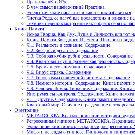
Практика «Кто Я?»
В чем смысл вашей жизни? Практика
Энергетические паразиты и как от них избавиться
Чистка Рода, ее пагубные последствия и влияние н
Техника перепросмотра или как собрать себя по час
Книга Памяти
Искра Творца. Как Дух, Душа и Личность влияют н
Книга Памяти Звездного Племени. Пролог и вводн
Ч.1. Реальность и сознание. Содержание
Ч.2. Звездный десант. Содержание
Ч.3. Собирая кубик рубик реальности. Содержание
Ч.4. Квантовый суп и физическая реальность. Соде
Ч.5. Время и его аномалии. Содержание
Ч.6. Вирус страха. Содержание
Ч.7. Голограмма солнечной системы. Содержание
Ч.8. Немного истории. Содержание. Книга памяти 
Ч.9. Человек. Земля. Творение. Содержание. Книга
Инструменты контроля. Содержание. Книга памяти
Ч.11. Другие. Содержание. Книга памяти звездного
Квантовый мир. Слияние и разделение веток реаль
О методике
МЕТАИССКРА. Краткое описание методики ведом
Регрессивный гипноз и МЕТАИССКРА. Кардинальн
Эриксоновский гипноз, эстрадный, регрессивны
Мифы и легенды о гипнозе. Гипнологи и гипнотиз