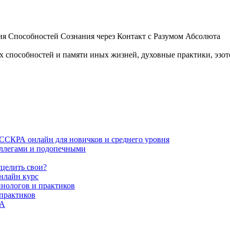
 Способностей Сознания через Контакт с Разумом Абсолюта
пособностей и памяти иных жизней, духовные практики, эзотер
ИССКРА онлайн для новичков и среднего уровня
коллегами и подопечными
сцелить свои?
нлайн курс
пнологов и практиков
 практиков
РА