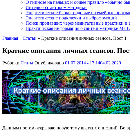
О гипнозе на пальцах и общее правило «обычно бы
Интервью с автором методики
Энергетические блоки, родовые и семейные прогр
Энергетические подключки и выброс эмоций
Поиск пропавших через медитативные практики и 
Практическая информация о сайте и методике М
Главная
»
Статьи
»
Краткие описания личных сеансов. Пост 1
Краткие описания личных сеансов. Пос
Рубрики
Статьи
Опубликовано
01.07.2014 - 17:14
04.02.2020
Данным постом открываю новую тему кратких описаний. Во вре