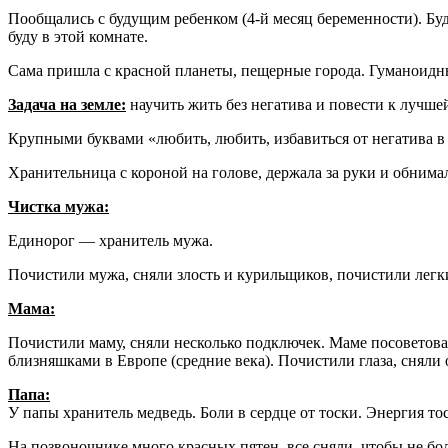
Пообщались с будущим ребенком (4-й месяц беременности). Буд
буду в этой комнате.
Сама пришла с красной планеты, пещерные города. Гуманоидны
Задача на земле:
научить жить без негатива и повести к лучше
Крупными буквами «любить, любить, избавиться от негатива в 
Хранительница с короной на голове, держала за руки и обнимал
Чистка мужа:
Единорог — хранитель мужа.
Почистили мужа, сняли злость и курильщиков, почистили легки
Мама:
Почистили маму, сняли несколько подключек. Маме посоветовали
близняшками в Европе (средние века). Почистили глаза, сняли
Папа:
У папы хранитель медведь. Боли в сердце от тоски. Энергия т
На позвоночнике много красных пятен, все сняли, чтобы не бо