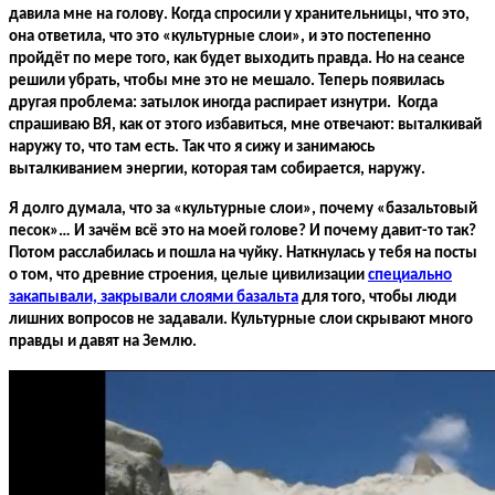
давила мне на голову. Когда спросили у хранительницы, что это,
она ответила, что это «культурные слои», и это постепенно
пройдёт по мере того, как будет выходить правда. Но на сеансе
решили убрать, чтобы мне это не мешало. Теперь появилась
другая проблема: затылок иногда распирает изнутри. Когда
спрашиваю ВЯ, как от этого избавиться, мне отвечают: выталкивай
наружу то, что там есть. Так что я сижу и занимаюсь
выталкиванием энергии, которая там собирается, наружу.
Я долго думала, что за «культурные слои», почему «базальтовый
песок»… И зачём всё это на моей голове? И почему давит-то так?
Потом расслабилась и пошла на чуйку. Наткнулась у тебя на посты
о том, что древние строения, целые цивилизации
специально
закапывали, закрывали слоями базальта
для того, чтобы люди
лишних вопросов не задавали. Культурные слои скрывают много
правды и давят на Землю.