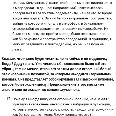
видела. Хочу узнать у хранителей, почему я это видела и что
я могу сделать в данном направлении? Я уже пыталась
прогуляться в ТМ по этим подземельям, нашла что-то вроде
входа или портала. За ним было нейтральное пространство,
выйдя из которого я попала в атмосферу, в буквальном
смысле забитую всякими техническими приспособами. Их
было так много, что пройти вперёд было невозможно: они
как бы закрывали пространство передо мной. В принципе, я
могу их раздвинуть и пойти дальше, но решила пока не
лезть.
Сказали, что нужно будет чистить, но не сейчас и не в одиночку.
Когда? Дадут знать. Уже чистила с С., сложновато было всё это
убрать, тем не менее, открылся за этим делом огромный белый
зал с колонами и позолотой, за которым находится «зеркальная»
комната. Она представляет собой круглый зал с высоким куполом,
который отзеркален внизу. Предназначение этого места я не
знаю, и мне не сказали, во всяком случае пока.
Почему я иногда вижу себя огромной, больше, чем Земля?
Чувствую в себе очень много разных вибраций и пульсаций,
которые, несмотря на свою разность, находятся в гармонии и
как бы составляют меня. Я хочу понять: что это?