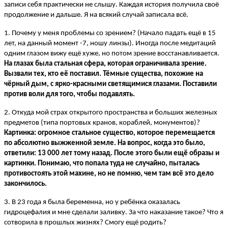
записи себя практически не слышу. Каждая история получила своё
продолжение и дальше. Я на всякий случай записала всё.
1. Почему у меня проблемы со зрением? (Начало падать ещё в 15
лет, на данный момент -7, ношу линзы). Иногда после медитаций
одним глазом вижу ещё хуже, но потом зрение восстанавливается.
На глазах была стальная сфера, которая ограничивала зрение.
Вызвали тех, кто её поставил. Тёмные существа, похожие на
чёрный дым, с ярко-красными светящимися глазами. Поставили
против воли для того, чтобы подавлять.
2. Откуда мой страх открытого пространства и больших железных
предметов (типа портовых кранов, кораблей, монументов)?
Картинка: огромное стальное существо, которое перемещается
по абсолютно выжженной земле. На вопрос, когда это было,
ответили: 13 000 лет тому назад. После этого были ещё образы и
картинки. Понимаю, что попала туда не случайно, пыталась
противостоять этой махине, но не помню, чем там всё это дело
закончилось.
3. В 23 года я была беременна, но у ребёнка оказалась
гидроцефалия и мне сделали заливку. За что наказание такое? Что я
сотворила в прошлых жизнях? Смогу ещё родить?