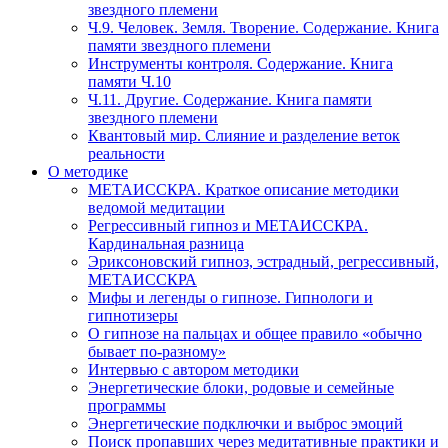
звездного племени
Ч.9. Человек. Земля. Творение. Содержание. Книга
памяти звездного племени
Инструменты контроля. Содержание. Книга
памяти Ч.10
Ч.11. Другие. Содержание. Книга памяти
звездного племени
Квантовый мир. Слияние и разделение веток
реальности
О методике
МЕТАИССКРА. Краткое описание методики
ведомой медитации
Регрессивный гипноз и МЕТАИССКРА.
Кардинальная разница
Эриксоновский гипноз, эстрадный, регрессивный,
МЕТАИССКРА
Мифы и легенды о гипнозе. Гипнологи и
гипнотизеры
О гипнозе на пальцах и общее правило «обычно
бывает по-разному»
Интервью с автором методики
Энергетические блоки, родовые и семейные
программы
Энергетические подключки и выброс эмоций
Поиск пропавших через медитативные практики и