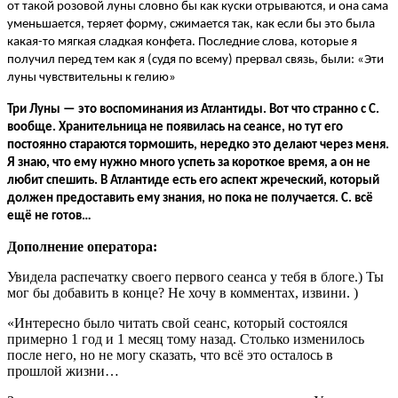
от такой розовой луны словно бы как куски отрываются, и она сама
уменьшается, теряет форму, сжимается так, как если бы это была
какая-то мягкая сладкая конфета. Последние слова, которые я
получил перед тем как я (судя по всему) прервал связь, были: «Эти
луны чувствительны к гелию»
Три Луны
—
это воспоминания из Атлантиды. Вот что странно с С.
вообще. Хранительница не появилась на сеансе, но тут его
постоянно стараются тормошить, нередко это делают через меня.
Я знаю, что ему нужно много успеть за короткое время, а он не
любит спешить. В Атлантиде есть его аспект жреческий, который
должен предоставить ему знания, но пока не получается. С. всё
ещё не готов…
Дополнение оператора:
Увидела распечатку своего первого сеанса у тебя в блоге.) Ты
мог бы добавить в конце? Не хочу в комментах, извини. )
«Интересно было читать свой сеанс, который состоялся
примерно 1 год и 1 месяц тому назад. Столько изменилось
после него, но не могу сказать, что всё это осталось в
прошлой жизни…