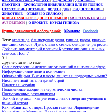
КАРТИНА ПРОИСХОДЯЩЕГО
|
МЕДИЦИНА
|
ДУХОВНЫЕ
ПРАКТИКИ
|
ХРОНОЛОГИЯ ЦИВИЛИЗАЦИИ ИЛИ ЕЁ ПОЛНОЕ
ОТСУТСТВИЕ
|
ПИТАНИЕ
|
ВИДЕО
|
ДНК
|
ГРАДОСТРОЕНИЕ
|
ЖИВОТНЫЕ
|
ОТЗЫВЫ О СЕАНСАХ
|
КНИГА ПАМЯТИ ЗВЕЗДНОГО ПЛЕМЕНИ
|
ARTICLES IN ENGLISH
|
AUF DEUTSCH
|
О ПРОЕКТЕ
|
КУРСЫ ГИПНОЗА
Группы для новостей и обсуждений:
ВКонтакте
Facebook
Теги:
атлантида
,
близнецовые души
,
гипноз
,
карма
,
краткие
описания сеансов
,
Луна
,
отзыв о сеансе
,
очищение
,
регрессия
Добавить комментарий
к записи Краткие описания личных
сеансов. Пост 7
311
Другие статьи по теме
Сеанс регрессии и исцеление отношений в интимной сфере
Информационное поле и понимание
Обкатка яйцами. В чем плюсы, минусы и подводные камни?
Инопланетный тоталитарный строй
Планеты и корабли
Подавленные эмоции и энергетическая чистка
Пост-сеансовые размышлизмы
Тонкий мир школ: как учителя сливают энергию учеников в
нижний астрал
Как избавиться от лярв. Простая техника. Лярвоведение
Как выйти из Матрицы. Подробные инструкции