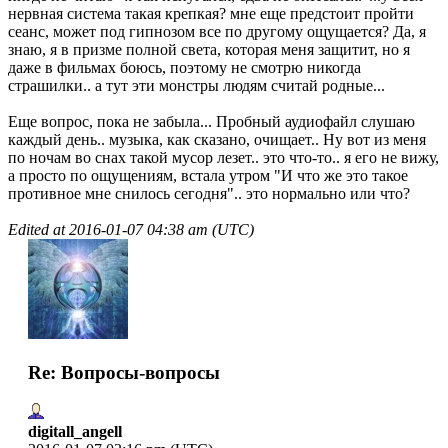
нервная система такая крепкая? мне еще предстоит пройти
сеанс, может под гипнозом все по другому ощущается? Да, я
знаю, я в призме полной света, которая меня защитит, но я
даже в фильмах боюсь, поэтому не смотрю никогда
страшилки.. а тут эти монстры людям считай родные...
Еще вопрос, пока не забыла... Пробный аудиофайл слушаю
каждый день.. музыка, как сказано, очищает.. Ну вот из меня
по ночам во снах такой мусор лезет.. это что-то.. я его не вижу,
а просто по ощущениям, встала утром "И что же это такое
противное мне снилось сегодня".. это нормально или что?
Edited at
2016-01-07 04:38 am (UTC)
Re: Вопросы-вопросы
digitall_angell