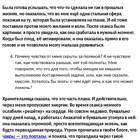
Была готова услышать, что что-то сделала не так в прошлых
жизнях, но оказалось, что во мне ещё одна стальная сфера,
похожая на ту, которая была установлена на глазах. И её тоже
поставили против моего желания и воли. После сеанса были
картинки: я просто увидела, как она сработала в нужный момент.
Когда был плод, её активировали, и она оказалась прямо в его
голове и не позволила мозгу малыша развиваться.
Почему чувства от меня скрыты за пеленой? Я не чувствую
так, как чувствовала раньше, нет той полноты. Мне
говорили, что это для того, чтобы эмоции не мешали
выполнению поставленной задачи, или, как мне сказали,
миссии. Хотелось бы знать: о чём идёт речь и как это может
помочь?
Хранительница сказала, что это часть плана. И действительно,
через меня пропускают энергии. Во время сеанса немного
ослабили «решётку» на сердце. Но совсем недавно, буквально
пару дней назад, я работала с Анахатой и буквально утонула в ней:
она оказалась огромной, просто всепоглощающая зелень, как
будто первозданная природа. Утром прочитала в твоём блоге, что
чакры
—
это порталы
, и поняла, что проходила через такой