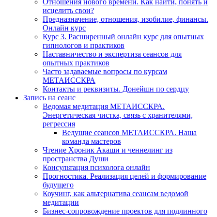
Отношения нового времени. Как найти, понять и
исцелить свои?
Предназначение, отношения, изобилие, финансы.
Онлайн курс
Курс 3. Расширенный онлайн курс для опытных
гипнологов и практиков
Наставничество и экспертиза сеансов для
опытных практиков
Часто задаваемые вопросы по курсам
МЕТАИССКРА
Контакты и реквизиты. Донейшн по сердцу
Запись на сеанс
Ведомая медитация МЕТАИССКРА.
Энергетическая чистка, связь с хранителями,
регрессия
Ведущие сеансов МЕТАИССКРА. Наша
команда мастеров
Чтение Хроник Акаши и ченнелинг из
пространства Души
Консультация психолога онлайн
Прогностика. Реализация целей и формирование
будущего
Коучинг, как альтернатива сеансам ведомой
медитации
Бизнес-сопровождение проектов для подлинного