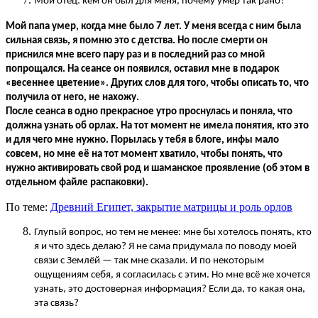
Мой отец: кем он был для меня, почему умер так рано?
Мой папа умер, когда мне было 7 лет. У меня всегда с ним была
сильная связь, я помню это с детства. Но после смерти он
приснился мне всего пару раз и в последний раз со мной
попрощался. На сеансе он появился, оставил мне в подарок
«весеннее цветение». Других слов для того, чтобы описать то, что
получила от него, не нахожу.
После сеанса в одно прекрасное утро проснулась и поняла, что
должна узнать об орлах. На тот момент не имела понятия, кто это
и для чего мне нужно. Порылась у тебя в блоге, инфы мало
совсем, но мне её на тот момент хватило, чтобы понять, что
нужно активировать свой род и шаманское проявление (об этом в
отдельном файле распаковки).
По теме:
Древний Египет, закрытие матрицы и роль орлов
Глупый вопрос, но тем не менее: мне бы хотелось понять, кто
я и что здесь делаю? Я не сама придумала по поводу моей
связи с Землёй
—
так мне сказали. И по некоторым
ощущениям себя, я согласилась с этим. Но мне всё же хочется
узнать, это достоверная информация? Если да, то какая она,
эта связь?