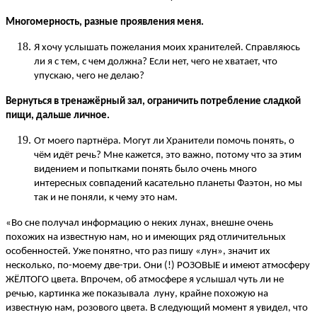
Многомерность, разные проявления меня.
Я хочу услышать пожелания моих хранителей. Справляюсь
ли я с тем, с чем должна? Если нет, чего не хватает, что
упускаю, чего не делаю?
Вернуться в тренажёрный зал, ограничить потребление сладкой
пищи, дальше личное.
От моего партнёра. Могут ли Хранители помочь понять, о
чём идёт речь? Мне кажется, это важно, потому что за этим
видением и попытками понять было очень много
интересных совпадений касательно планеты Фаэтон, но мы
так и не поняли, к чему это нам.
«Во сне получал информацию о неких лунах, внешне очень
похожих на известную нам, но и имеющих ряд отличительных
особенностей. Уже понятно, что раз пишу «лун», значит их
несколько, по-моему две-три. Они (!) РОЗОВЫЕ и имеют атмосферу
ЖЁЛТОГО цвета. Впрочем, об атмосфере я услышал чуть ли не
речью, картинка же показывала луну, крайне похожую на
известную нам, розового цвета. В следующий момент я увидел, что