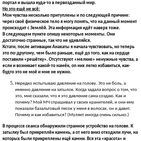
портал и вышла куда-то в первозданный мир.
Но это ещё не всё:
Мои чувства несколько притуплены и по следующей причине:
через своё физическое тело я могу понять, что на данный момент
происходит с Землёй. Эта информация идёт наверх тоже.
В следующем пункте опишу некоторые моменты. Они
достаточно странные, так что не удивляйся.
Кстати, после активации Анахаты я начала чувствовать, но теперь
это по-другому, чем было раньше, ещё до того, как на сердце
поставили «решётку». Отсутствуют «мелкие» ненужные чувства, а
если и возникает какой-то намёк, оn них легко избавиться, как-
будто это не моё и мне не нужно.
Нередко испытываю давление на голову. Это не боль, а
именно давление на затылок. Когда задала вопрос о том, что
это, мне сказали, что я это давление сама создаю. Как и
почему? Мой МЧ спрашивал у своих хранителей, и они ему
показали базальтовый песок у меня в волосах, он и давит.
Почему и как избавиться? (Муляет иногда очень сильно.)
В процессе сеанса обнаружили странное устройство на голове. К
затылку был прикреплён камень, а от него вниз отходили лучи, на
которых были прикреплены ещё камни. Вся эта «красота» и