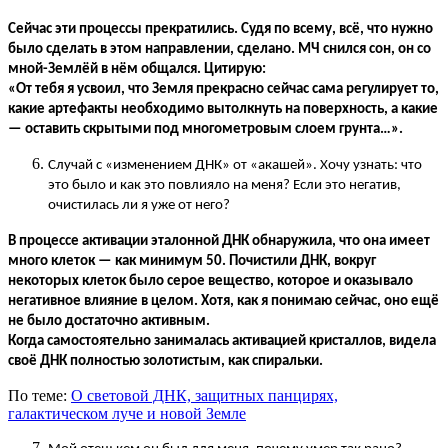
Сейчас эти процессы прекратились. Судя по всему, всё, что нужно
было сделать в этом направлении, сделано. МЧ снился сон, он со
мной-Землёй в нём общался. Цитирую:
«От тебя я усвоил, что Земля прекрасно сейчас сама регулирует то,
какие артефакты необходимо вытолкнуть на поверхность, а какие
— оставить скрытыми
под многометровым слоем грунта…».
Случай с «изменением ДНК» от «акашей». Хочу узнать: что
это было и как это повлияло на меня? Если это негатив,
очистилась ли я уже от него?
В процессе активации эталонной ДНК обнаружила, что она имеет
много клеток
—
как минимум 50. Почистили ДНК, вокруг
некоторых клеток было серое вещество, которое и оказывало
негативное влияние в целом. Хотя, как я понимаю сейчас, оно ещё
не было достаточно активным.
Когда самостоятельно занималась активацией кристаллов, видела
своё ДНК полностью золотистым, как спиральки.
По теме:
О световой ДНК, защитных панцирях,
галактическом луче и новой Земле