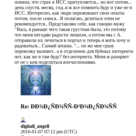
поняла, что страх в ИСС притупляется,.. но вот потом...
день спустя, месяц, год..я ж все помнить буду и уже не в
ИСС. Интересно, как люди переживают свои опыты
потом, после сеанса.. Я полагаю, делиться этим не
рекомендуется.. Представляю себе, как говорю мужу
"Вась, я раньше чего такая грустная была, это потому
что меня негодяи радости лишили, а потом мы с А.
отправили их лечиться в портал и теперь я жить хочу и
радоваться... Сымай штаны. "... он же мне сразу
перевозку вызовет.. а в отделении для буйных интернета
нет, как же я там буду? без интернета. Меня ж разорвет
от не с кем поделиться впечатлениями.
Re: ÐÐ¾Ð¿ÑÐ¾ÑÑ-Ð²Ð¾Ð¿ÑÐ¾ÑÑ
digitall_angell
2016-01-07 07:12 pm (UTC)