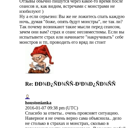
Отзывы обычно пишутся через какое-то время после
сеансов и, как видим, встречами с монстрами не
изобилуют )
Ну а если серьезно: Вы же не ложитесь спать каждую
ночь, думая "боже, опять будут монстры", не так ли?
Так почему возникают такие мысли перед сеансом,
зачем они вам? страх и сеанс несовместимы. Если вы
испытывете страх или начинаете "накручивать" себе
монстров и тп, проводить его вряд ли стоит
Re: ÐÐ¾Ð¿ÑÐ¾ÑÑ-Ð²Ð¾Ð¿ÑÐ¾ÑÑ
houstonianka
2016-01-07 09:38 pm (UTC)
Спасибо за ответы.. очень проясняет ситуацию.
Наверное я не очень верно сама объяснила.. дело
не столько в страхах и монстрах, сколько в