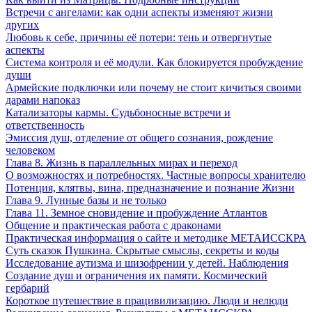
Встречи с ангелами: как одни аспекты изменяют жизни
других
Любовь к себе, причины её потери: тень и отвергнутые
аспекты
Система контроля и её модули. Как блокируется пробуждение
души
Армейские подключки или почему не стоит кичиться своими
дарами напоказ
Катализаторы кармы. Судьбоносные встречи и
ответственность
Эмиссия душ, отделение от общего сознания, рождение
человеком
Глава 8. Жизнь в параллельных мирах и переход
О возможностях и потребностях. Частные вопросы хранителю
Потенция, клятвы, вина, предназначение и познание Жизни
Глава 9. Лунные базы и не только
Глава 11. Земное сновидение и пробуждение Атлантов
Общение и практическая работа с драконами
Практическая информация о сайте и методике МЕТАИССКРА
Суть сказок Пушкина. Скрытые смыслы, секреты и коды
Исследование аутизма и шизофрении у детей. Наблюдения
Создание душ и ограничения их памяти. Космический
гербарий
Короткое путешествие в працивилизацию. Люди и нелюди