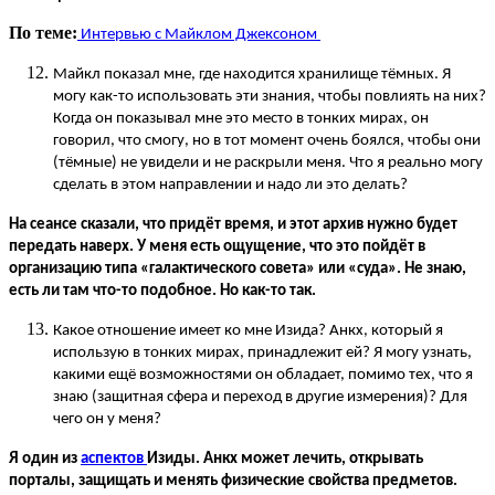
По теме:
Интервью с Майклом Джексоном
Майкл показал мне, где находится хранилище тёмных. Я
могу как-то использовать эти знания, чтобы повлиять на них?
Когда он показывал мне это место в тонких мирах, он
говорил, что смогу, но в тот момент очень боялся, чтобы они
(тёмные) не увидели и не раскрыли меня. Что я реально могу
сделать в этом направлении и надо ли это делать?
На сеансе сказали, что придёт время, и этот архив нужно будет
передать наверх. У меня есть ощущение, что это пойдёт в
организацию типа «галактического совета» или «суда». Не знаю,
есть ли там что-то подобное. Но как-то так.
Какое отношение имеет ко мне Изида? Анкх, который я
использую в тонких мирах, принадлежит ей? Я могу узнать,
какими ещё возможностями он обладает, помимо тех, что я
знаю (защитная сфера и переход в другие измерения)? Для
чего он у меня?
Я один из
аспектов
Изиды. Анкх может лечить, открывать
порталы, защищать и менять физические свойства предметов.