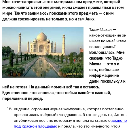
Мне хочется проявить его в материальном предмете, который
можно напитать этой энергией, и она сможет проявляться в этом
мире. Так что занимаюсь поисками этого предмета
—
с ним
должна срезонировать не только я, но и сам Анкх.
Тадж-Махал
—
какое отношение он
имеет ко мне? Я там
воплощалась?
Воплощалась. Мне
сказали, что Тадж-
Махал
—
это я и
есть, но больше
информации не
дали, поскольку я к
ней не готова. На данный момент всё так и осталось.
Единственное, что я поняла, что это был какой-то важный,
переломный период.
Видение: огромная чёрная жемчужина, которая постепенно
превратилась в чёрный глаз дракона. В тот же день ты, Антон,
опубликовал пост, по которому я попала на статью о
драконе
под Красной площадью
и поняла, что это именно то, что я