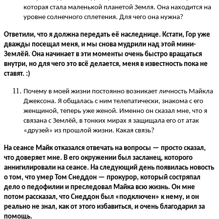
которая стала маленькой планетой Земля. Она находится на
уровне солнечного сплетения. Для чего она нужна?
Ответили, что я должна передать её наследнице. Кстати, Гор уже
дважды посещал меня, и мы снова мудрили над этой мини-
Землёй. Она начинает в эти моменты очень быстро вращаться
внутри, но для чего это всё делается, меня в известность пока не
ставят. :)
Почему в моей жизни постоянно возникает личность Майкла
Джексона. Я общалась с ним телепатически, знакома с его
женщиной, теперь уже женой. Именно он сказал мне, что я
связана с Землёй, в тонких мирах я защищала его от атак
«друзей» из прошлой жизни. Какая связь?
На сеансе Майк отказался отвечать на вопросы
—
просто сказал,
что доверяет мне. В его окружении был засланец, которого
аннигилировали на сеансе. На следующий день появилась новость
о том, что умер Том Снеддон
—
прокурор, который состряпал
дело о педофилии и преследовал Майка всю жизнь. Он мне
потом рассказал, что Снеддон был «подключен» к нему, и он
реально не знал, как от этого избавиться, и очень благодарил за
помощь.