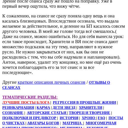
Зрение после сеанса сразу же пошло на поправку. Уже в
первый вечер ощутила, что вижу чётче.
К сожалению, на сеансе не сразу поняла одну вещь и она
касалась близнецовых. Впоследствии осознала, что выдала
желаемое за действительное, и деление на БП касалось совсем
другого человека. В моей же голове тогда всё смешалось.(
Даже на сеансе, можно ошибиться. Но для себя вынесла урок:
если такое происходит, Хранители и ВЯ после сеанса дают
множество подсказок на эту тему, направляют в нужное
русло. Не нужно закрываться от них, как бы они не
расходились с тем, что вы себе надумали и напланировали).
Антон, наверное, удалит эту концовку, но мне ещё раз очень
хочется поблагодарить его за тот сеанс и за все
последующие».
Другие
краткие описания личных сеансов
/
ОТЗЫВЫ О
СЕАНСАХ
ТЕМАТИЧЕСКИЕ РАЗДЕЛЫ:
ЛУЧШИЕ ПОСТЫ БЛОГА
|
РЕГРЕССИЯ В ПРОШЛЫЕ ЖИЗНИ
|
РЕИНКАРНАЦИЯ
|
КАРМА
|
ДЕТИ ЗВЕЗД
|
ХРАНИТЕЛИ
|
СОЗНАНИЕ
|
АВТОРСКИЕ СТАТЬИ
|
ТВОРЕЦ И ТВОРЕНИЕ
|
ПОДКЛЮЧКИ И ПРЕДИКТОР
|
ИСТОРИЯ
|
ХРОНО
|
FAQ
|
ПОСТЫ
О ЧИСТКАХ
|
АВАТАРЫ БОГОВ
|
МАТРИЦА
|
МНОГОМЕРНАЯ