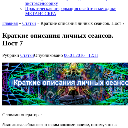
экстрасенсорику
Практическая информация о сайте и методике
МЕТАИССКРА
Главная
»
Статьи
»
Краткие описания личных сеансов. Пост 7
Краткие описания личных сеансов.
Пост 7
Рубрики
Статьи
Опубликовано
06.01.2016 - 12:11
Словами оператора:
Я записывала больше по своим воспоминаниям, потому что на