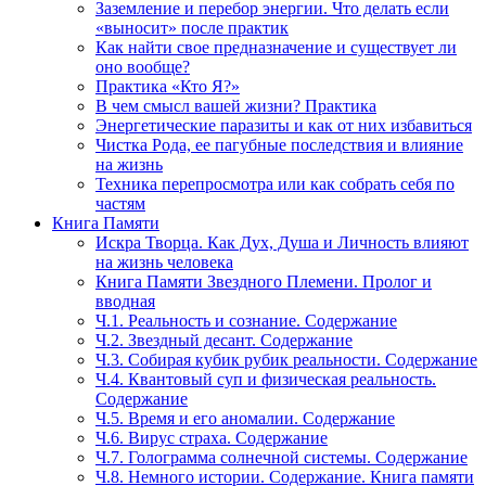
Заземление и перебор энергии. Что делать если
«выносит» после практик
Как найти свое предназначение и существует ли
оно вообще?
Практика «Кто Я?»
В чем смысл вашей жизни? Практика
Энергетические паразиты и как от них избавиться
Чистка Рода, ее пагубные последствия и влияние
на жизнь
Техника перепросмотра или как собрать себя по
частям
Книга Памяти
Искра Творца. Как Дух, Душа и Личность влияют
на жизнь человека
Книга Памяти Звездного Племени. Пролог и
вводная
Ч.1. Реальность и сознание. Содержание
Ч.2. Звездный десант. Содержание
Ч.3. Собирая кубик рубик реальности. Содержание
Ч.4. Квантовый суп и физическая реальность.
Содержание
Ч.5. Время и его аномалии. Содержание
Ч.6. Вирус страха. Содержание
Ч.7. Голограмма солнечной системы. Содержание
Ч.8. Немного истории. Содержание. Книга памяти