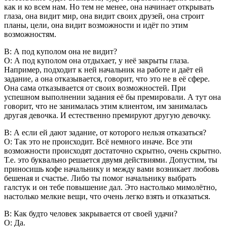
как и ко всем нам. Но тем не менее, она начинает открывать
глаза, она видит мир, она видит своих друзей, она строит
планы, цели, она видит возможности и идёт по этим
возможностям.
В: А под куполом она не видит?
О: А под куполом она отдыхает, у неё закрыты глаза.
Например, подходит к ней начальник на работе и даёт ей
задание, а она отказывается, говорит, что это не в её сфере.
Она сама отказывается от своих возможностей. При
успешном выполнении задания её бы премировали. А тут она
говорит, что не занималась этим клиентом, им занималась
другая девочка. И естественно премируют другую девочку.
В: А если ей дают задание, от которого нельзя отказаться?
О: Так это не происходит. Всё немного иначе. Все эти
возможности происходят достаточно скрытно, очень скрытно.
Т.е. это буквально решается двумя действиями. Допустим, ты
приносишь кофе начальнику и между вами возникает любовь
бешеная и счастье. Либо ты помог начальнику выбрать
галстук и он тебе повышение дал. Это настолько мимолётно,
настолько мелкие вещи, что очень легко взять и отказаться.
В: Как будто человек закрывается от своей удачи?
О: Да.