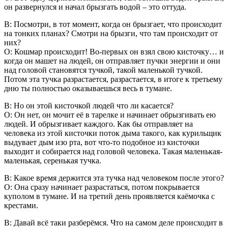
он развернулся и начал брызгать водой – это оттуда.
В: Посмотри, в тот момент, когда он брызгает, что происходит
на тонких планах? Смотри на брызги, что там происходит от
них?
О: Кошмар происходит! Во-первых он взял свою кисточку… и
когда он машет на людей, он отправляет пучки энергии и они
над головой становятся тучкой, такой маленькой тучкой.
Потом эта тучка разрастается, разрастается, в итоге к третьему
дню ты полностью оказываешься весь в тумане.
В: Но он этой кисточкой людей что ли касается?
О: Он нет, он мочит её в тарелке и начинает обрызгивать ею
людей. И обрызгивает каждого. Как бы отправляет на
человека из этой кисточки поток дыма такого, как курильщик
выдувает дым изо рта, вот что-то подобное из кисточки
выходит и собирается над головой человека. Такая маленькая-
маленькая, серенькая тучка.
В: Какое время держится эта тучка над человеком после этого?
О: Она сразу начинает разрастаться, потом покрывается
куполом в тумане. И на третий день проявляется каёмочка с
крестами.
В: Давай всё таки разберёмся. Что на самом деле происходит в