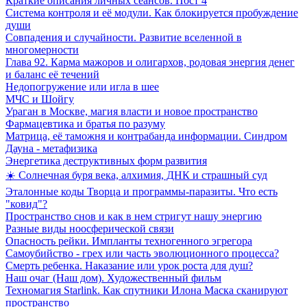
Краткие описания личных сеансов. Пост 4
Система контроля и её модули. Как блокируется пробуждение
души
Совпадения и случайности. Развитие вселенной в
многомерности
Глава 92. Карма мажоров и олигархов, родовая энергия денег
и баланс её течений
Недопогружение или игла в шее
МЧС и Шойгу
Ураган в Москве, магия власти и новое пространство
Фармацевтика и братья по разуму
Матрица, её таможня и контрабанда информации. Синдром
Дауна - метафизика
Энергетика деструктивных форм развития
☀️ Солнечная буря века, алхимия, ДНК и страшный суд
Эталонные коды Творца и программы-паразиты. Что есть
"ковид"?
Пространство снов и как в нем стригут нашу энергию
Разные виды ноосферической связи
Опасность рейки. Импланты техногенного эгрегора
Самоубийство - грех или часть эволюционного процесса?
Смерть ребенка. Наказание или урок роста для душ?
Наш очаг (Наш дом). Художественный фильм
Техномагия Starlink. Как спутники Илона Маска сканируют
пространство