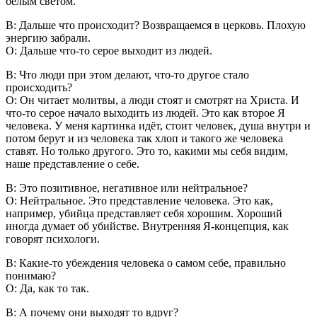
белым светом.
В: Дальше что происходит? Возвращаемся в церковь. Плохую
энергию забрали.
О: Дальше что-то серое выходит из людей.
В: Что люди при этом делают, что-то другое стало
происходить?
О: Он читает молитвы, а люди стоят и смотрят на Христа. И
что-то серое начало выходить из людей. Это как второе Я
человека. У меня картинка идёт, стоит человек, душа внутри и
потом берут и из человека так хлоп и такого же человека
ставят. Но только другого. Это то, какими мы себя видим,
наше представление о себе.
В: Это позитивное, негативное или нейтральное?
О: Нейтральное. Это представление человека. Это как,
например, убийца представляет себя хорошим. Хороший
иногда думает об убийстве. Внутренняя Я-концепция, как
говорят психологи.
В: Какие-то убеждения человека о самом себе, правильно
понимаю?
О: Да, как то так.
В: А почему они выходят то вдруг?