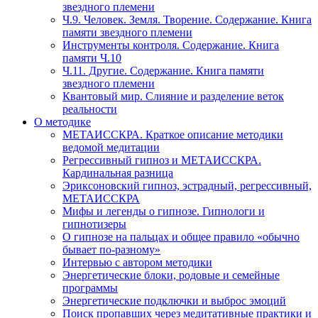
звездного племени
Ч.9. Человек. Земля. Творение. Содержание. Книга
памяти звездного племени
Инструменты контроля. Содержание. Книга
памяти Ч.10
Ч.11. Другие. Содержание. Книга памяти
звездного племени
Квантовый мир. Слияние и разделение веток
реальности
О методике
МЕТАИССКРА. Краткое описание методики
ведомой медитации
Регрессивный гипноз и МЕТАИССКРА.
Кардинальная разница
Эриксоновский гипноз, эстрадный, регрессивный,
МЕТАИССКРА
Мифы и легенды о гипнозе. Гипнологи и
гипнотизеры
О гипнозе на пальцах и общее правило «обычно
бывает по-разному»
Интервью с автором методики
Энергетические блоки, родовые и семейные
программы
Энергетические подключки и выброс эмоций
Поиск пропавших через медитативные практики и