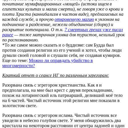
почитание мумифицироанных «мощей» (истоки ищем в
египетских культах и магии смерти), не говоря уже о крови и
плоти Христа (каннибализм в чистом виде), предлагаемых на
каждой службе, и прочую
откровенную магию
к уклоном на
подчинение и разделение, нежели объединение (сборку) и
раскрытие потенциала. О т.н.
7 смертных грехах уже писал
ранее
— тоже матричная уловка для туристов, нехилый урок
по распознаванию.
*То же самое можно сказать и о буддизме: сам Будда был
против создания религии из его учений и хотел, чтобы люди
думали своей головой и слушали себя, не создавая кумиров.
Еще по теме:
Можно ли оправдать убийство в
многомерности?
Краткий отчет о сеансе НГ по различным эгрегорам:
Разорвана связь с эгрегором христианства. Как я и
предполагала, на мне был крест с двумя перекладинами,
похож на лотарингский иль патриарший, деливший моё тело
на 6 частей. Чистый источник этой религии мне показали в
золотистом свете.
Разорвана связь с эгрегором ислама. Чистый источник все
увидели в небесно голубом свете. У меня обнаружились два
кристалла на некотором расстоянии от центра ладоней и один