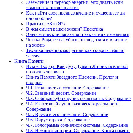
Заземление и перебор энергии. Что делать если
«выносит» после практик
Как найти свое предназначение и существует ли
оно вообще?
Практика «Кто Я?»
В чем смысл вашей жизни? Практика
Энергетические паразиты и как от них избавиться
Чистка Рода, ее пагубные последствия и влияние
на жизнь
Техника перепросмотра или как собрать себя по
частям
Книга Памяти
Искра Творца. Как Дух, Душа и Личность влияют
на жизнь человека
Книга Памяти Звездного Племени. Пролог и
вводная
Ч.1. Реальность и сознание. Содержание
Ч.2. Звездный десант. Содержание
Ч.3. Собирая кубик рубик реальности. Содержание
Ч.4. Квантовый суп и физическая реальность.
Содержание
Ч.5. Время и его аномалии. Содержание
Ч.6. Вирус страха. Содержание
Ч.7. Голограмма солнечной системы. Содержание
Ч.8. Немного истории. Содержание. Книга памяти