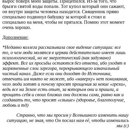
вырос поверх моей защиты. Прицепился. Из-за того, что
брызги святой воды попали. Тот купол который они сажают,
он внутри защиты человека находится. Священник прямо
специально подвинул бабушку за которой я стоял и
специально на меня, чтобы не прятался. Помню этот момент
очень хорошо.
Дополнение:
*Недавно коллега рассказывала свое видение ситуации: все
то, о чем люди молятся в церкви действительно имеет лишь
психологический, но не энергетический (как задумано)
эффект. Все их просьбы остаются без ответа, ибо уходят в
загрязненные слои эгрегора, перекрывающего изначальный
чистый канал. Даже если они доходят до Источника,
отвечить им никто не может, ибо «наверху» нет понимания,
чего люди хотят и почему просят прощения за некие «грехи»,
ведь все на Земле есть опыт, за которым они и пришли, а
прощать себя и своих близких они должны сами, равно как и
создавать то, что просят «свыше» (здоровье, благополучие,
любовь и тд)
Странно, что мы просим у Всевышнего изменить нашу
ситуацию, не зная, что Он послал нам её, чтобы изменились
мы (с)