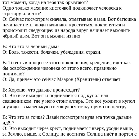
тот момент, когда на тебя так брызгают?
Одно только махание кисточкой подключает человека к
эгрегору или что?
О: Сейчас посмотрим сначала, отматываю назад. Вот батюшка
начинает петь, люди начинают креститься, поклоняться и
происходит следующее: из народа вдруг начинает выходить
чёрный дым. Вот он выходит из них.
В: Что это за чёрный дым?
О: Боль, тяжести, болячки, убеждения, страхи.
В: То есть в процессе этого поклонения, крещения, идёт как
бы освобождение человека от этого всего, правильно
понимаю?
О: Да, причём это сейчас Маарон (Хранитель) отвечает
В: Хорошо, что дальше происходит?
О: Это всё выходит и поднимается под купол над
священником, где у него стоит алтарь. Это всё уходит в купол
и уходит в маленькую светящуюся точку прямо по центру.
В: Что это за точка? Давай посмотрим куда эта точка дальше
идёт?
О: Это выходит через крест, поднимается вверх, уходи выше,
за Землю, выше, к Солнцу, не достигая Солнца идёт в портал с