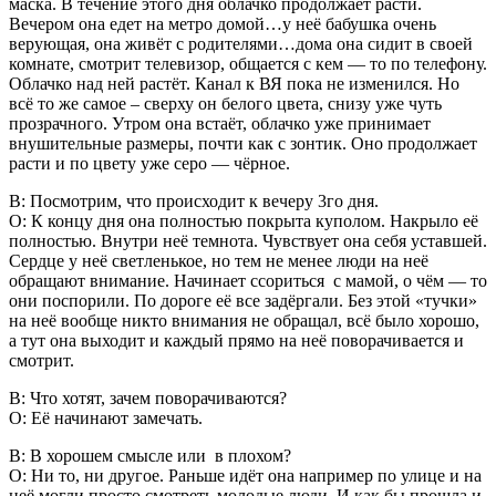
маска. В течение этого дня облачко продолжает расти.
Вечером она едет на метро домой…у неё бабушка очень
верующая, она живёт с родителями…дома она сидит в своей
комнате, смотрит телевизор, общается с кем — то по телефону.
Облачко над ней растёт. Канал к ВЯ пока не изменился. Но
всё то же самое – сверху он белого цвета, снизу уже чуть
прозрачного. Утром она встаёт, облачко уже принимает
внушительные размеры, почти как с зонтик. Оно продолжает
расти и по цвету уже серо — чёрное.
В: Посмотрим, что происходит к вечеру 3го дня.
О: К концу дня она полностью покрыта куполом. Накрыло её
полностью. Внутри неё темнота. Чувствует она себя уставшей.
Сердце у неё светленькое, но тем не менее люди на неё
обращают внимание. Начинает ссориться с мамой, о чём — то
они поспорили. По дороге её все задёргали. Без этой «тучки»
на неё вообще никто внимания не обращал, всё было хорошо,
а тут она выходит и каждый прямо на неё поворачивается и
смотрит.
В: Что хотят, зачем поворачиваются?
О: Её начинают замечать.
В: В хорошем смысле или в плохом?
О: Ни то, ни другое. Раньше идёт она например по улице и на
неё могли просто смотреть молодые люди. И как бы прошла и