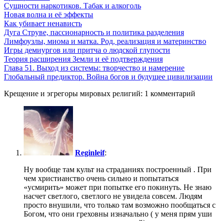
Сущности наркотиков. Табак и алкоголь
Новая волна и её эффекты
Как убивает ненависть
Дуга Струве, пассионарность и политика разделения
Лимфоузлы, миома и матка. Род, реализация и материнство
Игры демиургов или притча о людской глупости
Теория расширения Земли и её подтверждения
Глава 51. Выход из системы: творчество и намерение
Глобальный предиктор. Война богов и будущее цивилизации
Крещение и эгрегоры мировых религий: 1 комментарий
Reginleif
:
Ну вообще там культ на страданиях построенный . При
чем христианство очень сильно и попытаться
«усмирить» может при попытке его покинуть. Не знаю
насчет светлого, светлого не увидела совсем. Людям
просто внушили, что только там возможно пообщаться с
Богом, что они греховны изначально ( у меня прям уши