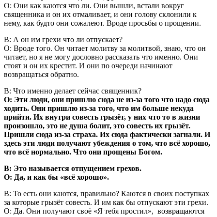
О: Они как каются что ли. Они вышли, встали вокруг
священника и он их отмаливает, и они голову склонили к
нему, как будто они сожалеют. Вроде просьбы о прощении.
В: А он им грехи что ли отпускает?
О: Вроде того. Он читает молитву за молитвой, знаю, что он
читает, но я не могу дословно рассказать что именно. Они
стоят и он их крестит. И они по очереди начинают
возвращаться обратно.
В: Что именно делает сейчас священник?
О: Эти люди, они пришлю сюда не из-за того что надо сюда
ходить. Они пришлю из-за того, что им больше некуда
прийти. Их внутри совесть грызёт, у них что то в жизни
произошло, это не душа болит, это совесть их грызёт.
Пришли сюда из-за страха. Их сюда фактически загнали. И
здесь эти люди получают убеждения о том, что всё хорошо,
что всё нормально. Что они прощены Богом.
В: Это называется отпущением грехов.
О: Да, и как бы «всё хорошо».
В: То есть они каются, правильно? Каются в своих поступках
за которые грызёт совесть. И им как бы отпускают эти грехи.
О: Да. Они получают своё «Я тебя простил», возвращаются