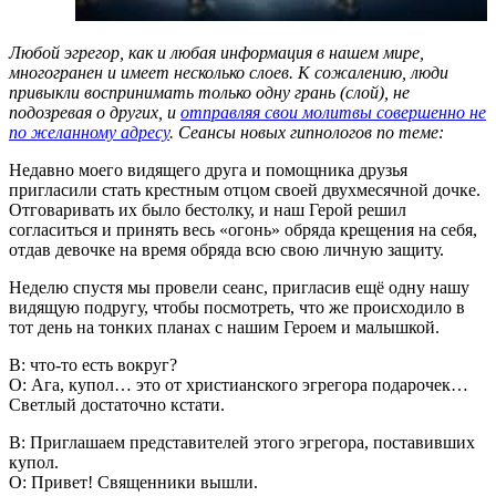
Любой эгрегор, как и любая информация в нашем мире,
многогранен и имеет несколько слоев. К сожалению, люди
привыкли воспринимать только одну грань (слой), не
подозревая о других, и
отправляя свои молитвы совершенно не
по желанному адресу
. Сеансы новых гипнологов по теме:
Недавно моего видящего друга и помощника друзья
пригласили стать крестным отцом своей двухмесячной дочке.
Отговаривать их было бестолку, и наш Герой решил
согласиться и принять весь «огонь» обряда крещения на себя,
отдав девочке на время обряда всю свою личную защиту.
Неделю спустя мы провели сеанс, пригласив ещё одну нашу
видящую подругу, чтобы посмотреть, что же происходило в
тот день на тонких планах с нашим Героем и малышкой.
В: что-то есть вокруг?
О: Ага, купол… это от христианского эгрегора подарочек…
Светлый достаточно кстати.
В: Приглашаем представителей этого эгрегора, поставивших
купол.
О: Привет! Священники вышли.