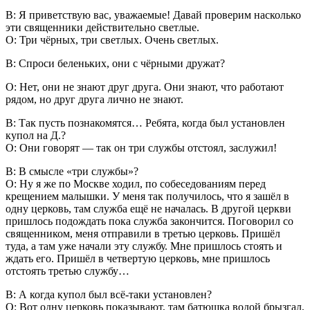
В: Я приветствую вас, уважаемые! Давай проверим насколько
эти священники действительно светлые.
О: Три чёрных, три светлых. Очень светлых.
В: Спроси беленьких, они с чёрными дружат?
О: Нет, они не знают друг друга. Они знают, что работают
рядом, но друг друга лично не знают.
В: Так пусть познакомятся… Ребята, когда был установлен
купол на Д.?
О: Они говорят — так он три службы отстоял, заслужил!
В: В смысле «три службы»?
О: Ну я же по Москве ходил, по собеседованиям перед
крещением малышки. У меня так получилось, что я зашёл в
одну церковь, там служба ещё не началась. В другой церкви
пришлось подождать пока служба закончится. Поговорил со
священником, меня отправили в третью церковь. Пришёл
туда, а там уже начали эту службу. Мне пришлось стоять и
ждать его. Пришёл в четвертую церковь, мне пришлось
отстоять третью службу…
В: А когда купол был всё-таки установлен?
О: Вот одну церковь показывают, там батюшка водой брызгал,