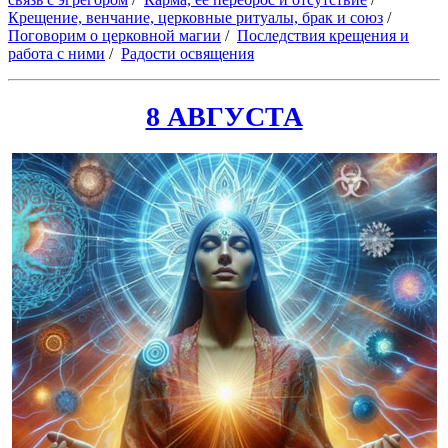
Крещение, венчание, церковные ритуалы, брак и союз
/
Поговорим о церковной магии
/
Последствия крещения и
работа с ними
/
Радости освящения
8 АВГУСТА