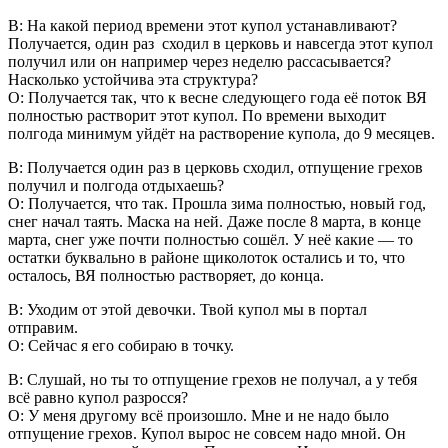
В: На какой период времени этот купол устанавливают?
Получается, один раз сходил в церковь и навсегда этот купол
получил или он например через неделю рассасывается?
Насколько устойчива эта структура?
О: Получается так, что к весне следующего года её поток ВЯ
полностью растворит этот купол. По времени выходит
полгода минимум уйдёт на растворение купола, до 9 месяцев.
В: Получается один раз в церковь сходил, отпущение грехов
получил и полгода отдыхаешь?
О: Получается, что так. Прошла зима полностью, новый год,
снег начал таять. Маска на ней. Даже после 8 марта, в конце
марта, снег уже почти полностью сошёл. У неё какие — то
остатки буквально в районе щиколоток остались и то, что
осталось, ВЯ полностью растворяет, до конца.
В: Уходим от этой девочки. Твой купол мы в портал
отправим.
О: Сейчас я его собираю в точку.
В: Слушай, но ты то отпущение грехов не получал, а у тебя
всё равно купол разросся?
О: У меня другому всё произошло. Мне и не надо было
отпущение грехов. Купол вырос не совсем надо мной. Он