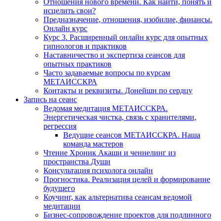
Отношения нового времени. Как найти, понять и
исцелить свои?
Предназначение, отношения, изобилие, финансы.
Онлайн курс
Курс 3. Расширенный онлайн курс для опытных
гипнологов и практиков
Наставничество и экспертиза сеансов для
опытных практиков
Часто задаваемые вопросы по курсам
МЕТАИССКРА
Контакты и реквизиты. Донейшн по сердцу
Запись на сеанс
Ведомая медитация МЕТАИССКРА.
Энергетическая чистка, связь с хранителями,
регрессия
Ведущие сеансов МЕТАИССКРА. Наша
команда мастеров
Чтение Хроник Акаши и ченнелинг из
пространства Души
Консультация психолога онлайн
Прогностика. Реализация целей и формирование
будущего
Коучинг, как альтернатива сеансам ведомой
медитации
Бизнес-сопровождение проектов для подлинного