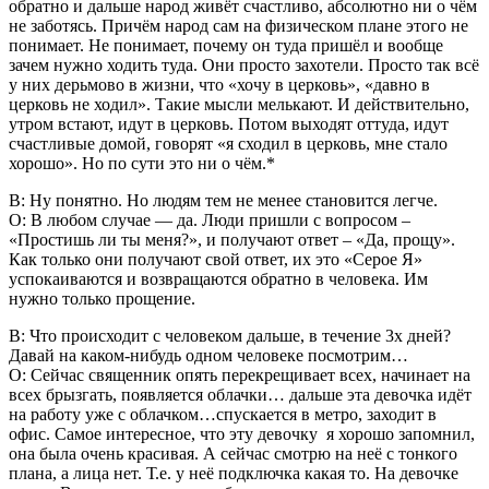
обратно и дальше народ живёт счастливо, абсолютно ни о чём
не заботясь. Причём народ сам на физическом плане этого не
понимает. Не понимает, почему он туда пришёл и вообще
зачем нужно ходить туда. Они просто захотели. Просто так всё
у них дерьмово в жизни, что «хочу в церковь», «давно в
церковь не ходил». Такие мысли мелькают. И действительно,
утром встают, идут в церковь. Потом выходят оттуда, идут
счастливые домой, говорят «я сходил в церковь, мне стало
хорошо». Но по сути это ни о чём.*
В: Ну понятно. Но людям тем не менее становится легче.
О: В любом случае — да. Люди пришли с вопросом –
«Простишь ли ты меня?», и получают ответ – «Да, прощу».
Как только они получают свой ответ, их это «Серое Я»
успокаиваются и возвращаются обратно в человека. Им
нужно только прощение.
В: Что происходит с человеком дальше, в течение 3х дней?
Давай на каком-нибудь одном человеке посмотрим…
О: Сейчас священник опять перекрещивает всех, начинает на
всех брызгать, появляется облачки… дальше эта девочка идёт
на работу уже с облачком…спускается в метро, заходит в
офис. Самое интересное, что эту девочку я хорошо запомнил,
она была очень красивая. А сейчас смотрю на неё с тонкого
плана, а лица нет. Т.е. у неё подключка какая то. На девочке