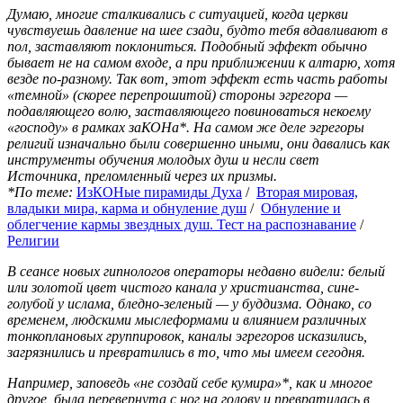
Думаю, многие сталкивались с ситуацией, когда церкви
чувствуешь давление на шее сзади, будто тебя вдавливают в
пол, заставляют поклониться. Подобный эффект обычно
бывает не на самом входе, а при приближении к алтарю, хотя
везде по-разному. Так вот, этот эффект есть часть работы
«темной» (скорее перепрошитой) стороны эгрегора —
подавляющего волю, заставляющего повиноваться некоему
«господу» в рамках заКОНа*. На самом же деле эгрегоры
религий изначально были совершенно иными, они давались как
инструменты обучения молодых душ и несли свет
Источника, преломленный через их призмы.
*По теме:
ИзКОНые пирамиды Духа
/
Вторая мировая,
владыки мира, карма и обнуление душ
/
Обнуление и
облегчение кармы звездных душ. Тест на распознавание
/
Религии
В сеансе новых гипнологов операторы недавно видели: белый
или золотой цвет чистого канала у христианства, сине-
голубой у ислама, бледно-зеленый — у буддизма. Однако, со
временем, людскими мыслеформами и влиянием различных
тонкоплановых группировок, каналы эгрегоров исказились,
загрязнились и превратились в то, что мы имеем сегодня.
Например, заповедь «не создай себе кумира»*, как и многое
другое, была перевернута с ног на голову и превратилась в