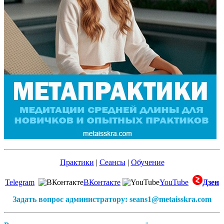
Практики
|
Сеансы
|
Обучение
Telegram
ВКонтакте
YouTube
Дзен
Задать вопрос администратору: seans1@metaisskra.com