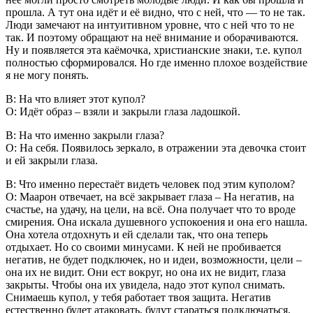
прошла. А тут она идёт и её видно, что с ней, что — то не так.
Люди замечают на интуитивном уровне, что с ней что то не
так. И поэтому обращают на неё внимание и оборачиваются.
Ну и появляется эта каёмочка, христианские знаки, т.е. купол
полностью сформировался. Но где именно плохое воздействие
я не могу понять.
В: На что влияет этот купол?
О: Идёт образ – взяли и закрыли глаза ладошкой.
В: На что именно закрыли глаза?
О: На себя. Появилось зеркало, в отражении эта девочка стоит
и ей закрыли глаза.
В: Что именно перестаёт видеть человек под этим куполом?
О: Маарон отвечает, на всё закрывает глаза – На негатив, на
счастье, на удачу, на цели, на всё. Она получает что то вроде
смирения. Она искала душевного успокоения и она его нашла.
Она хотела отдохнуть и ей сделали так, что она теперь
отдыхает. Но со своими минусами. К ней не пробивается
негатив, не будет подключек, но и идеи, возможности, цели –
она их не видит. Они ест вокруг, но она их не видит, глаза
закрыты. Чтобы она их увидела, надо этот купол снимать.
Снимаешь купол, у тебя работает твоя защита. Негатив
естественно будет атаковать, будут стараться подключаться,