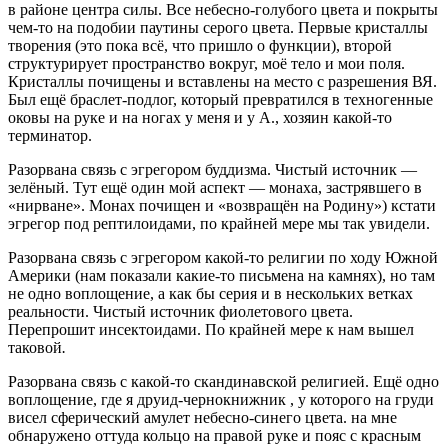
в районе центра силы. Все небесно-голубого цвета и покрыты
чем-то на подобии паутины серого цвета. Первые кристаллы
творения (это пока всё, что пришло о функции), второй
структурирует пространство вокруг, моё тело и мои поля.
Кристаллы почищены и вставлены на место с разрешения ВЯ.
Был ещё браслет-подлог, который превратился в техногенные
оковы на руке и на ногах у меня и у А., хозяин какой-то
терминатор.
Разорвана связь с эгрегором буддизма. Чистый источник —
зелёный. Тут ещё один мой аспект — монаха, застрявшего в
«нирване». Монах почищен и «возвращён на Родину») кстати
эгрегор под рептилоидами, по крайней мере мы так увидели.
Разорвана связь с эгрегором какой-то религии по ходу Южной
Америки (нам показали какие-то письмена на камнях), но там
не одно воплощение, а как бы серия и в нескольких ветках
реальности. Чистый источник фиолетового цвета.
Перепрошит инсектоидами. По крайней мере к нам вышел
таковой
.
Разорвана связь с какой-то скандинавской религией. Ещё одно
воплощение, где я друид-чернокнижник , у которого на груди
висел сферический амулет небесно-синего цвета. на мне
обнаружено оттуда кольцо на правой руке и пояс с красным