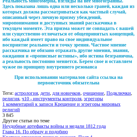
Реальность многомерна, взгляды на неё многогранны.
Здесь показана лишь одна или несколько граней, каждая из
которых должна рассматриваться как частный случай,
описанный через личную призму убеждений,
миропонимания и доступных знаний рассказчика в
текущем моменте. Эта призма может не совпадать с вашей
или существенно отличаться от общепринятых концепций,
ибо каждый имеет право на свое индивидуальное
восприятие реальности и точку зрения. Частное мнение
рассказчика не обязано отражать другие мнения, знания,
ожидания и «прописные истины», ибо истина безгранична,
а реальность постоянно меняется. Берем свое и оставляем
чужое по принципу внутреннего резонанса
При использовании материалов сайта ссылка на
первоисточник обязательна
Теги:
астрология
,
дети
,
для новичков
,
очищение
,
Подключки
,
религия
,
ч10 - инструменты контроля
,
эгрегоры
1 комментарий
к записи Крещение и эгрегоры мировых
религий
3 845
Другие статьи по теме
Неудобные артефакты войны и медали 1812 года
Глава 16. По образу и подобию