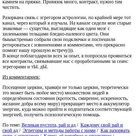
камнем на пряжке. Привязок много, контракт, нужно там
чистить.
Разорвана связь с эгрегором астрологии, по крайней мере тот
канал, через который я изучала. На канале сидели мои старые
знакомые — существа, выглядящие как один мозг с
хиленькими тельцами бледно-палевого цвета. Они
быыыстренько собрали свои подключки и поспешили
ретироваться с извинениями и комментами, что прекрасно
помнят нашу прошлую встречу))).
В конце поблагодарили всех за опыт, я попросила проявиться
все контракты, связывавшие нас с проработанными за сеанс
эгрегорами и тЫ. дЫ.
Из комментариев:
Посещение церкви, храма(и не только церкви, теоретически
это может быть любое место) множеством людей в
определённом состоянии (кротость, смирение, искренность,
желание добра всему миру) превращает место в аккумулятор
энергии, куда можно прийти и подпитаться соответствующей
энергией, получить психологическую помощь.
По теме:
Великая пустота, рай и ад
/
Каждому свой рай и
свой ад
/
Эгрегоры и методы работы с ними
/
Как разорвать
связь с эгрегором
/
Карма, её переброс и отсутствие
/