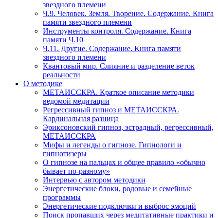
звездного племени
Ч.9. Человек. Земля. Творение. Содержание. Книга
памяти звездного племени
Инструменты контроля. Содержание. Книга
памяти Ч.10
Ч.11. Другие. Содержание. Книга памяти
звездного племени
Квантовый мир. Слияние и разделение веток
реальности
О методике
МЕТАИССКРА. Краткое описание методики
ведомой медитации
Регрессивный гипноз и МЕТАИССКРА.
Кардинальная разница
Эриксоновский гипноз, эстрадный, регрессивный,
МЕТАИССКРА
Мифы и легенды о гипнозе. Гипнологи и
гипнотизеры
О гипнозе на пальцах и общее правило «обычно
бывает по-разному»
Интервью с автором методики
Энергетические блоки, родовые и семейные
программы
Энергетические подключки и выброс эмоций
Поиск пропавших через медитативные практики и