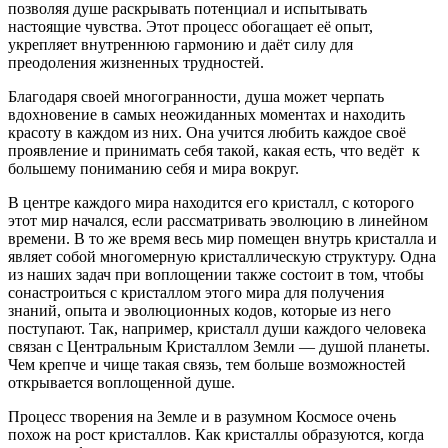
позволяя душе раскрывать потенциал и испытывать
настоящие чувства. Этот процесс обогащает её опыт,
укрепляет внутреннюю гармонию и даёт силу для
преодоления жизненных трудностей.
Благодаря своей многогранности, душа может черпать
вдохновение в самых неожиданных моментах и находить
красоту в каждом из них. Она учится любить каждое своё
проявление и принимать себя такой, какая есть, что ведёт к
большему пониманию себя и мира вокруг.
В центре каждого мира находится его кристалл, с которого
этот мир начался, если рассматривать эволюцию в линейном
времени. В то же время весь мир помещен внутрь кристалла и
являет собой многомерную кристаллическую структуру. Одна
из наших задач при воплощении также состоит в том, чтобы
сонастроиться с кристаллом этого мира для получения
знаний, опыта и эволюционных кодов, которые из него
поступают. Так, например, кристалл души каждого человека
связан с Центральным Кристаллом Земли — душой планеты.
Чем крепче и чище такая связь, тем больше возможностей
открывается воплощенной душе.
Процесс творения на Земле и в разумном Космосе очень
похож на рост кристаллов. Как кристаллы образуются, когда