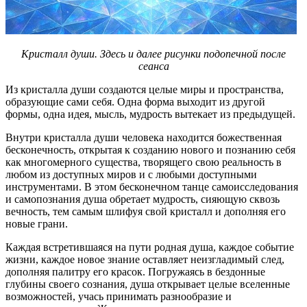
Кристалл души. Здесь и далее рисунки подопечной после
сеанса
Из кристалла души создаются целые миры и пространства,
образующие сами себя. Одна форма выходит из другой
формы, одна идея, мысль, мудрость вытекает из предыдущей.
Внутри кристалла души человека находится божественная
бесконечность, открытая к созданию нового и познанию себя
как многомерного существа, творящего свою реальность в
любом из доступных миров и с любыми доступными
инструментами. В этом бесконечном танце самоисследования
и самопознания душа обретает мудрость, сияющую сквозь
вечность, тем самым шлифуя свой кристалл и дополняя его
новые грани.
Каждая встретившаяся на пути родная душа, каждое событие
жизни, каждое новое знание оставляет неизгладимый след,
дополняя палитру его красок. Погружаясь в бездонные
глубины своего сознания, душа открывает целые вселенные
возможностей, учась принимать разнообразие и