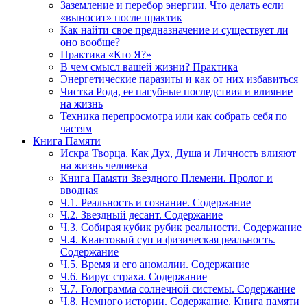
Заземление и перебор энергии. Что делать если
«выносит» после практик
Как найти свое предназначение и существует ли
оно вообще?
Практика «Кто Я?»
В чем смысл вашей жизни? Практика
Энергетические паразиты и как от них избавиться
Чистка Рода, ее пагубные последствия и влияние
на жизнь
Техника перепросмотра или как собрать себя по
частям
Книга Памяти
Искра Творца. Как Дух, Душа и Личность влияют
на жизнь человека
Книга Памяти Звездного Племени. Пролог и
вводная
Ч.1. Реальность и сознание. Содержание
Ч.2. Звездный десант. Содержание
Ч.3. Собирая кубик рубик реальности. Содержание
Ч.4. Квантовый суп и физическая реальность.
Содержание
Ч.5. Время и его аномалии. Содержание
Ч.6. Вирус страха. Содержание
Ч.7. Голограмма солнечной системы. Содержание
Ч.8. Немного истории. Содержание. Книга памяти