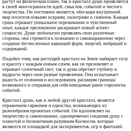
растут на физическом плане, так и кристалл души проявляется
в своей многогранности идей, смыслов, событий и чистого
творчества. Он постоянно меняется, обогащая внутренний
мир носителя новыми искрами, палитрами и сиянием. Каждая
грань отражает уникальное переживание и чувственный
опыт, каждое преломление раскрывает новый аспект
сущности. Душе любопытно проявлять свои различные
стороны, она стремится к познанию и самовыражению через
создание бесчисленных вариаций форм, энергий, вибраций и
содержаний.
Подобно тому, как растущий кристалл на Земле набирает силу
и красоту с каждым новым слоем, как он преломляет и
отражает солнечный свет, так и душа обретает глубину и
мудрость через свои разные проявления. Она испытывает
радость от познания и исследования, расширяя границы
возможного и открывая для себя неведомые ранее горизонты
событий.
Кристалл души, как и любой другой кристалл, является
отражением гармонии и единства, возникающих из
разнообразия прожитых событий. Он вдохновляет на
творчество и самопознание, одновременно соединяя душу с
планетой и бесконечным разумным Космосом, которые
являются её площадкой для экспериментов, игр и фантазий.