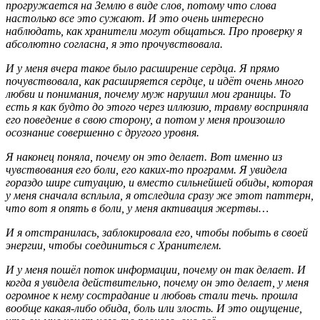
прогружается на Землю в виде слов, потому что слова
настолько все это сужают. И это очень интересно
наблюдать, как хранители могут общаться. Про проверку я
абсолютно согласна, я это прочувствовала.
И у меня вчера такое было расширение сердца. Я прямо
почувствовала, как расширяется сердце, и идёт очень много
любви и понимания, почему муж нарушил мои границы. То
есть я как будто до этого через иллюзию, травму восприняла
его поведение в свою сторону, а потом у меня произошло
осознание совершенно с другого уровня.
Я наконец поняла, почему он это делает. Вот именно из
чувствования его боли, его каких-то программ. Я увидела
гораздо шире ситуацию, и вместо сильнейшей обиды, которая
у меня сначала всплыла, я отследила сразу же этот паттерн,
что вот я опять в боли, у меня активация жертвы…
И я отстранилась, заблокировала его, чтобы побыть в своей
энергии, чтобы соединиться с Хранителем.
И у меня пошёл поток информации, почему он так делает. И
когда я увидела действительно, почему он это делает, у меня
огромное к нему сострадание и любовь стали течь. прошла
вообще какая-либо обида, боль или злость. И это ощущение,