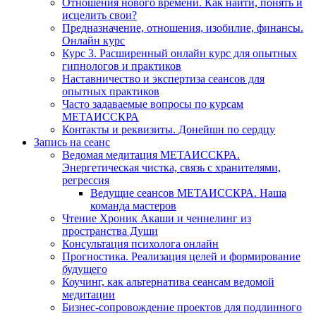
Отношения нового времени. Как найти, понять и
исцелить свои?
Предназначение, отношения, изобилие, финансы.
Онлайн курс
Курс 3. Расширенный онлайн курс для опытных
гипнологов и практиков
Наставничество и экспертиза сеансов для
опытных практиков
Часто задаваемые вопросы по курсам
МЕТАИССКРА
Контакты и реквизиты. Донейшн по сердцу
Запись на сеанс
Ведомая медитация МЕТАИССКРА.
Энергетическая чистка, связь с хранителями,
регрессия
Ведущие сеансов МЕТАИССКРА. Наша
команда мастеров
Чтение Хроник Акаши и ченнелинг из
пространства Души
Консультация психолога онлайн
Прогностика. Реализация целей и формирование
будущего
Коучинг, как альтернатива сеансам ведомой
медитации
Бизнес-сопровождение проектов для подлинного