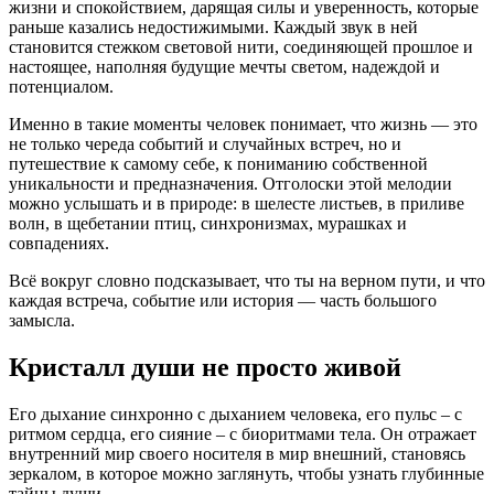
жизни и спокойствием, дарящая силы и уверенность, которые
раньше казались недостижимыми. Каждый звук в ней
становится стежком световой нити, соединяющей прошлое и
настоящее, наполняя будущие мечты светом, надеждой и
потенциалом.
Именно в такие моменты человек понимает, что жизнь — это
не только череда событий и случайных встреч, но и
путешествие к самому себе, к пониманию собственной
уникальности и предназначения. Отголоски этой мелодии
можно услышать и в природе: в шелесте листьев, в приливе
волн, в щебетании птиц, синхронизмах, мурашках и
совпадениях.
Всё вокруг словно подсказывает, что ты на верном пути, и что
каждая встреча, событие или история — часть большого
замысла.
Кристалл души не просто живой
Его дыхание синхронно с дыханием человека, его пульс – с
ритмом сердца, его сияние – с биоритмами тела. Он отражает
внутренний мир своего носителя в мир внешний, становясь
зеркалом, в которое можно заглянуть, чтобы узнать глубинные
тайны души.