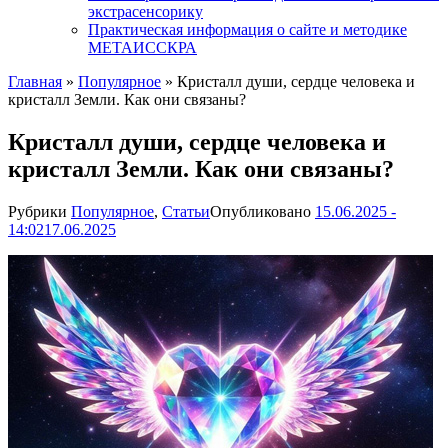
экстрасенсорику
Практическая информация о сайте и методике
МЕТАИССКРА
Главная
»
Популярное
»
Кристалл души, сердце человека и
кристалл Земли. Как они связаны?
Кристалл души, сердце человека и
кристалл Земли. Как они связаны?
Рубрики
Популярное
,
Статьи
Опубликовано
15.06.2025 -
14:02
17.06.2025