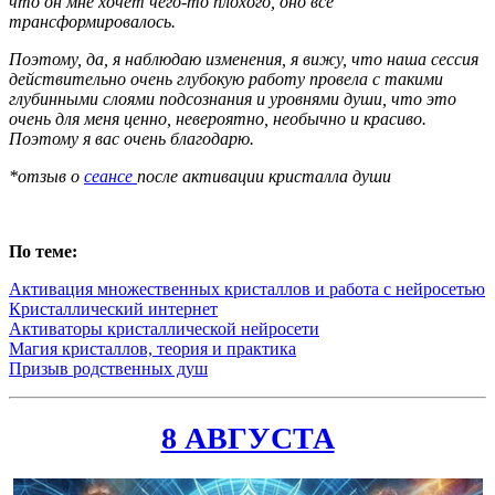
что он мне хочет чего-то плохого, оно всё
трансформировалось.
Поэтому, да, я наблюдаю изменения, я вижу, что наша сессия
действительно очень глубокую работу провела с такими
глубинными слоями подсознания и уровнями души, что это
очень для меня ценно, невероятно, необычно и красиво.
Поэтому я вас очень благодарю.
*отзыв о
сеансе
после активации кристалла души
По теме:
Активация множественных кристаллов и работа с нейросетью
Кристаллический интернет
Активаторы кристаллической нейросети
Магия кристаллов, теория и практика
Призыв родственных душ
8 АВГУСТА