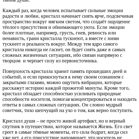
Каждый раз, когда человек испытывает сильные эмоции
радости и любви, кристалл начинает сиять ярче, подсвечивая
пространство вокруг мягким светом, что создаёт ощущение
тёплого присутствия и обнимающего уюта. Если эмоции
более плотные, например, грусть, гнев, ревность или
ненависть, грани кристалла тускнеют, а вместе с ними
тускнеет и реальность вокруг. Между тем ядро самого
кристалла никогда не гаснет, он будет сиять даже в самых
сложных жизненных ситуациях, ибо связан напрямую с
творцом и черпает силу из первоисточника.
Поверхность кристалла хранит память прошедших дней и
событий, и если прикоснуться к нему своим сознанием с
закрытыми глазами, можно ощутить вибрации, которые
расскажут историю каждой прожитой минуты. Кроме того,
кристалл обладает способностью усиливать природные
способности носителя, помогая концентрироваться и находить
ответы в самых сложных ситуациях. Он словно мудрый
советчик, тихо шепчущий на ухо о том, как верно поступить.
Кристалл души – не просто живой артефакт, но и верный
спутник в путешествии, которое называется Жизнь. Его свет
греет в самые тёмные моменты, его сила бодрит, когда сил
уже нет, а его присутствие напоминает, что носитель не