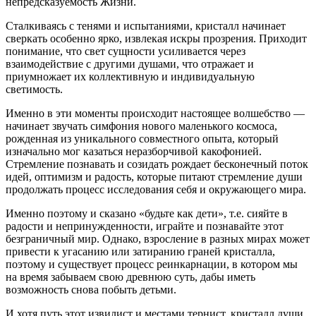
непредсказуемость Жизни.
Сталкиваясь с тенями и испытаниями, кристалл начинает
сверкать особенно ярко, извлекая искры прозрения. Приходит
понимание, что свет сущности усиливается через
взаимодействие с другими душами, что отражает и
приумножает их коллективную и индивидуальную
светимость.
Именно в эти моменты происходит настоящее волшебство —
начинает звучать симфония нового маленького космоса,
рожденная из уникального совместного опыта, который
изначально мог казаться неразборчивой какофонией.
Стремление познавать и созидать рождает бесконечный поток
идей, оптимизм и радость, которые питают стремление души
продолжать процесс исследования себя и окружающего мира.
Именно поэтому и сказано «будьте как дети», т.е. сияйте в
радости и непринужденности, играйте и познавайте этот
безграничный мир. Однако, взросление в разных мирах может
привести к угасанию или затиранию граней кристалла,
поэтому и существует процесс реинкарнации, в котором мы
на время забываем свою древнюю суть, дабы иметь
возможность снова побыть детьми.
И хотя путь этот извилист и местами тернист, кристалл души