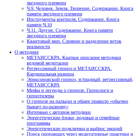
звездного племени
Ч.9. Человек. Земля. Творение. Содержание. Книга
памяти звездного племени
Инструменты контроля. Содержание. Книга
памяти Ч.10
Ч.11. Другие. Содержание. Книга памяти
звездного племени
Квантовый мир. Слияние и разделение веток
реальности
О методике
МЕТАИССКРА. Краткое описание методики
ведомой медитации
Регрессивный гипноз и МЕТАИССКРА.
Кардинальная разница
Эриксоновский гипноз, эстрадный, регрессивный,
МЕТАИССКРА
Мифы и легенды о гипнозе. Гипнологи и
гипнотизеры
О гипнозе на пальцах и общее правило «обычно
бывает по-разному»
Интервью с автором методики
Энергетические блоки, родовые и семейные
программы
Энергетические подключки и выброс эмоций
Поиск пропавших через медитативные практики и