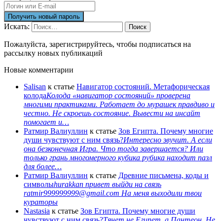
Искать:
Поиск
Пожалуйста, зарегистрируйтесь, чтобы подписаться на
рассылку новых публикаций
Новые комментарии
Salisan
к статье
Навигатор состояний. Метафорическая
колода
Колода «навигатор состояний» проверена
многими практиками. Работает до мурашек правдиво и
честно. Не скроешь состояние. Вывести на инсайт
помогает и…
Ратмир Валиуллин
к статье
Зов Египта. Почему многие
души чувствуют с ним связь?
Интересно звучит. А если
она безконечная Игра. Что тогда завершается? Или
только грань многомерного кубика рубика находит пазл
для более…
Ратмир Валиуллин
к статье
Древние письмена, коды и
символы
hurakkan привет выйди на связь
ratmir999999999@gmail.com На меня выходили твои
кураторы
Nastasia
к статье
Зов Египта. Почему многие души
чувствуют с ним связь?
Тянет не Египет, а Пантеон. Не