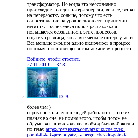
трансформатор. Но когда это неосознанно
происходит, то идет потеря энергии, вернее, затрат
на переработку больше, потому что есть
сопротивление на уровне личности, принимать
негатив. После сеанса пошла распаковка и
повышается осознанность этих процессов,
ощутима разница, когда все меньше потерь у меня.
Все меньше эмоционально включаюсь в процесс,
понимая происходящее и сам механизм процесса.
Войдите, чтобы ответить
27.11.2019 в 13:58
D_A
:
более чем )
огромное количество людей работают на тонких
планах во сне, не помня этого, чтобы потом не
обдумывать происходящее в обход бытовой жизни.
по теме:
https://metaisskra.com/praktiki/chelovek-
portal-ili-kak-provodyatsya-energeticheskie-potoki/