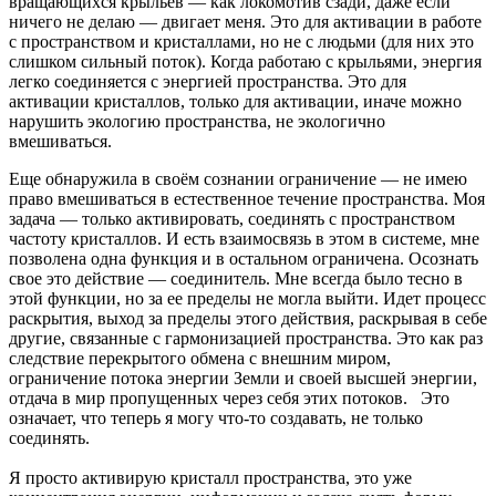
вращающихся крыльев — как локомотив сзади, даже если
ничего не делаю — двигает меня. Это для активации в работе
с пространством и кристаллами, но не с людьми (для них это
слишком сильный поток). Когда работаю с крыльями, энергия
легко соединяется с энергией пространства. Это для
активации кристаллов, только для активации, иначе можно
нарушить экологию пространства, не экологично
вмешиваться.
Еще обнаружила в своём сознании ограничение — не имею
право вмешиваться в естественное течение пространства. Моя
задача — только активировать, соединять с пространством
частоту кристаллов. И есть взаимосвязь в этом в системе, мне
позволена одна функция и в остальном ограничена. Осознать
свое это действие — соединитель. Мне всегда было тесно в
этой функции, но за ее пределы не могла выйти. Идет процесс
раскрытия, выход за пределы этого действия, раскрывая в себе
другие, связанные с гармонизацией пространства. Это как раз
следствие перекрытого обмена с внешним миром,
ограничение потока энергии Земли и своей высшей энергии,
отдача в мир пропущенных через себя этих потоков. Это
означает, что теперь я могу что-то создавать, не только
соединять.
Я просто активирую кристалл пространства, это уже