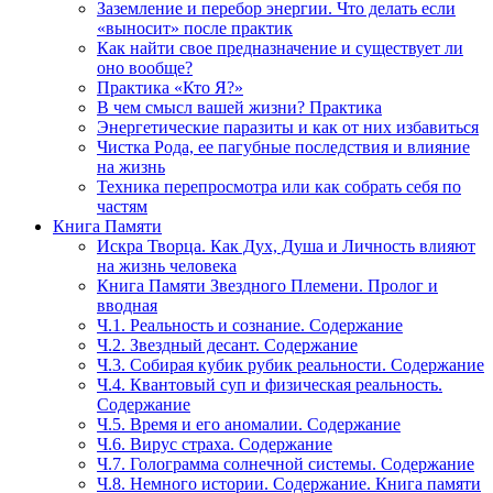
Заземление и перебор энергии. Что делать если
«выносит» после практик
Как найти свое предназначение и существует ли
оно вообще?
Практика «Кто Я?»
В чем смысл вашей жизни? Практика
Энергетические паразиты и как от них избавиться
Чистка Рода, ее пагубные последствия и влияние
на жизнь
Техника перепросмотра или как собрать себя по
частям
Книга Памяти
Искра Творца. Как Дух, Душа и Личность влияют
на жизнь человека
Книга Памяти Звездного Племени. Пролог и
вводная
Ч.1. Реальность и сознание. Содержание
Ч.2. Звездный десант. Содержание
Ч.3. Собирая кубик рубик реальности. Содержание
Ч.4. Квантовый суп и физическая реальность.
Содержание
Ч.5. Время и его аномалии. Содержание
Ч.6. Вирус страха. Содержание
Ч.7. Голограмма солнечной системы. Содержание
Ч.8. Немного истории. Содержание. Книга памяти