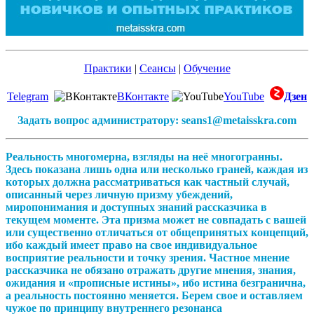
Практики
|
Сеансы
|
Обучение
Telegram
ВКонтакте
YouTube
Дзен
Задать вопрос администратору: seans1@metaisskra.com
Реальность многомерна, взгляды на неё многогранны.
Здесь показана лишь одна или несколько граней, каждая из
которых должна рассматриваться как частный случай,
описанный через личную призму убеждений,
миропонимания и доступных знаний рассказчика в
текущем моменте. Эта призма может не совпадать с вашей
или существенно отличаться от общепринятых концепций,
ибо каждый имеет право на свое индивидуальное
восприятие реальности и точку зрения. Частное мнение
рассказчика не обязано отражать другие мнения, знания,
ожидания и «прописные истины», ибо истина безгранична,
а реальность постоянно меняется. Берем свое и оставляем
чужое по принципу внутреннего резонанса