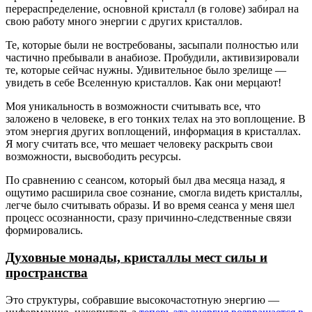
перераспределение, основной кристалл (в голове) забирал на
свою работу много энергии с других кристаллов.
Те, которые были не востребованы, засыпали полностью или
частично пребывали в анабиозе. Пробудили, активизировали
те, которые сейчас нужны. Удивительное было зрелище —
увидеть в себе Вселенную кристаллов. Как они мерцают!
Моя уникальность в возможности считывать все, что
заложено в человеке, в его тонких телах на это воплощение. В
этом энергия других воплощений, информация в кристаллах.
Я могу считать все, что мешает человеку раскрыть свои
возможности, высвободить ресурсы.
По сравнению с сеансом, который был два месяца назад, я
ощутимо расширила свое сознание, смогла видеть кристаллы,
легче было считывать образы. И во время сеанса у меня шел
процесс осознанности, сразу причинно-следственные связи
формировались.
Духовные монады, кристаллы мест силы и
пространства
Это структуры, собравшие высокочастотную энергию —