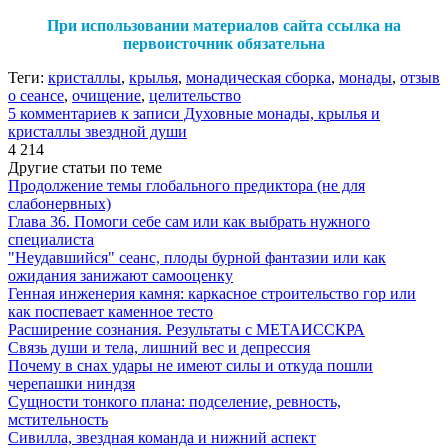
При использовании материалов сайта ссылка на
первоисточник обязательна
Теги:
кристаллы
,
крылья
,
монадическая сборка
,
монады
,
отзыв
о сеансе
,
очищение
,
целительство
5 комментариев
к записи Духовные монады, крылья и
кристаллы звездной души
4 214
Другие статьи по теме
Продолжение темы глобального предиктора (не для
слабонервных)
Глава 36. Помоги себе сам или как выбрать нужного
специалиста
"Неудавшийся" сеанс, плоды бурной фантазии или как
ожидания занижают самооценку
Генная инженерия камня: каркасное строительство гор или
как поспевает каменное тесто
Расширение сознания. Результаты с МЕТАИССКРА
Связь души и тела, лишний вес и депрессия
Почему в снах удары не имеют силы и откуда пошли
черепашки ниндзя
Сущности тонкого плана: подселение, ревность,
мстительность
Сивилла, звездная команда и нижний аспект