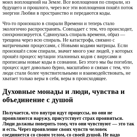
моих воплощений на Земле. Все воплощения по спирали, из
будущего и прошлого, через все эти воплощения пошёл поток
энергии Любви в пространство и передаются коды.
Что-то произошло в спирали Времени и теперь стало
экологично распространять. Совпадает с тем, что происходит,
синхронизируется. Сдвинулась спираль времени, образ —
трещина через всю спираль. Не катастрофа, связано с
матричными процессами, с Новыми кодами матрицы. Если
произошёл слом спирали, значит много уже людей, у которых
прошёл процесс мутации эталонных кодов с вирусами и
прописаны новые коды в сознании. Без этого мы бы погибли,
процесс идет довольно бурно, масштабно и связан с тем, что
люди стали более чувствительными и взаимодействовать, не
хватает только веры в себя, веры в происходящее.
Духовные монады и люди, чувства и
объединение с душой
Получается, что внутри идут процессы, но они не
проявляются наружу, присутствует страх проявиться.
Люди должны поверить тому, что они чувствуют — это так
и есть. Через проявление своих чувств человек
соединяется со своим телом, со своей душой. Не надо