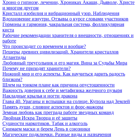
Хроно о гипнозе, лечении, Хрониках Акаши, Дьяволе, Христе
и многом другом
Кристалл изобилия и вибрационный узор. Наблюдения
Вдохновение изнутри. Отзывы о курсе словами участников
Гормоны и гармония, чакральная система, фолликулярная
киста
Рабочие рекомендации хранителя о внешности, отношениях и
работе
Что происходит со временем и вообще?
Пещеры древних цивилизаций. Хранители кристаллов
Атлантиды
Любовный треугольник и его магия. Вина за Судьбы Мира
Почему не приходят хранители?
Нижний мир и его аспекты. Как научиться дарить радость
близким?
Шлем на тонком плане как причина опустошенности
Важность доверия к себе и метафизика желчного пузыря
Накладные крылья и ногти дракона
Глава 40. Ураганы и вспышки на солнце. Купола над Землей
Память души, слияние аспектов и форс-мажоры
Земная любовь как преграда работе звездных команд
Двойная Искра Творца и её защиты
Сущности наркотиков. Табак и алкоголь
Снимаем маски и берем Лень в союзники
Магические подключки. Разные виды и назначения