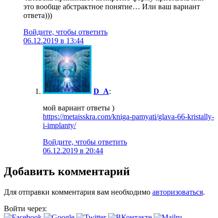
это вообще абстрактное понятие… Или ваш вариант
ответа)))
Войдите, чтобы ответить
06.12.2019 в 13:44
D_A
:
мой вариант ответы )
https://metaisskra.com/kniga-pamyati/glava-66-kristally-
i-implanty/
Войдите, чтобы ответить
06.12.2019 в 20:44
Добавить комментарий
Для отправки комментария вам необходимо
авторизоваться
.
Войти через: