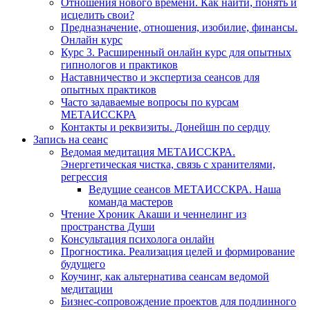
Отношения нового времени. Как найти, понять и
исцелить свои?
Предназначение, отношения, изобилие, финансы.
Онлайн курс
Курс 3. Расширенный онлайн курс для опытных
гипнологов и практиков
Наставничество и экспертиза сеансов для
опытных практиков
Часто задаваемые вопросы по курсам
МЕТАИССКРА
Контакты и реквизиты. Донейшн по сердцу
Запись на сеанс
Ведомая медитация МЕТАИССКРА.
Энергетическая чистка, связь с хранителями,
регрессия
Ведущие сеансов МЕТАИССКРА. Наша
команда мастеров
Чтение Хроник Акаши и ченнелинг из
пространства Души
Консультация психолога онлайн
Прогностика. Реализация целей и формирование
будущего
Коучинг, как альтернатива сеансам ведомой
медитации
Бизнес-сопровождение проектов для подлинного