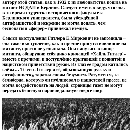
автору этой статьи, как в 1932 г. из любопытства пошла на
митинг НСДАП в Берлине. Следует иметь в виду, что она,
в то время студентка исторического факультета
Берлинского университета, была убеждённой
антифашисткой и искренне не могла понять, чем
бесноватый «фюрер» привлекал немцев.
Смысл выступления Гитлера Е.Миркович не запомнила –
она само выступление, как и прочие присутствовавшие на
митинге, просто не услышала. Она очнулась в конце
митинга, обнаружив себя дико кричащей «Хайль Гитлер!»
вместе с прочими, и исступлённо прыгавшей с поднятой в
нацистском приветствии рукой. Из глаз её градом катились
слёзы… То есть Гитлер и её, образованную русскую
антифашистку, заразил своим безумием. Разумеется, та
белиберда, которую он публиковал в нацистской прессе, не
могла воздействовать на людей: страницы газет не могут
передать бешеную параноидальную энергетику.