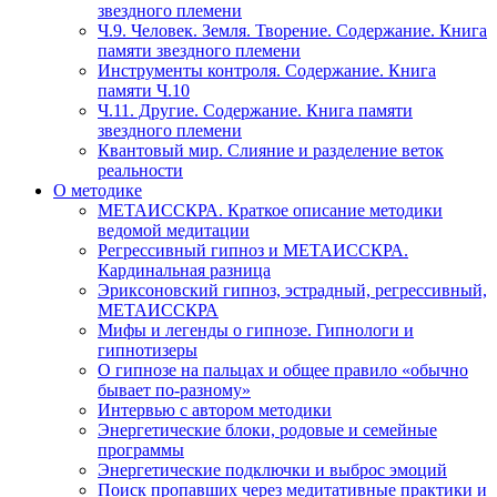
звездного племени
Ч.9. Человек. Земля. Творение. Содержание. Книга
памяти звездного племени
Инструменты контроля. Содержание. Книга
памяти Ч.10
Ч.11. Другие. Содержание. Книга памяти
звездного племени
Квантовый мир. Слияние и разделение веток
реальности
О методике
МЕТАИССКРА. Краткое описание методики
ведомой медитации
Регрессивный гипноз и МЕТАИССКРА.
Кардинальная разница
Эриксоновский гипноз, эстрадный, регрессивный,
МЕТАИССКРА
Мифы и легенды о гипнозе. Гипнологи и
гипнотизеры
О гипнозе на пальцах и общее правило «обычно
бывает по-разному»
Интервью с автором методики
Энергетические блоки, родовые и семейные
программы
Энергетические подключки и выброс эмоций
Поиск пропавших через медитативные практики и