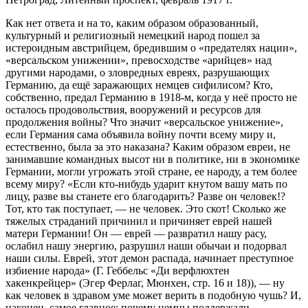
Как нет ответа и на то, каким образом образованный,
культурный и религиозный немецкий народ пошел за
истероидным австрийцем, бредившим о «предателях нации»,
«версальском унижении», превосходстве «арийцев» над
другими народами, о зловредных евреях, разрушающих
Германию, да ещё заражающих немцев сифилисом? Кто,
собственно, предал Германию в 1918-м, когда у неё просто не
осталось продовольствия, вооружений и ресурсов для
продолжения войны? Что значит «версальское унижение»,
если Германия сама объявила войну почти всему миру и,
естественно, была за это наказана? Каким образом евреи, не
занимавшие командных высот ни в политике, ни в экономике
Германии, могли угрожать этой стране, ее народу, а тем более
всему миру? «Если кто-нибудь ударит кнутом вашу мать по
лицу, разве вы станете его благодарить? Разве он человек!?
Тот, кто так поступает, — не человек. Это скот! Сколько же
тяжелых страданий причинил и причиняет еврей нашей
матери Германии! Он — еврей — развратил нашу расу,
ослабил нашу энергию, разрушил наши обычаи и подорвал
наши силы. Еврей, этот демон распада, начинает преступное
избиение народа» (Г. Геббельс «Ди верфлюхтен
хакенкрейцер» (Эгер Ферлаг, Мюнхен, стр. 16 и 18)), — ну
как человек в здравом уме может верить в подобную чушь? И,
наконец, самое главное: почему немцы поддержали