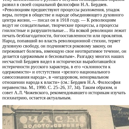
развил в своей социальной философии Н.А. Бердяев.
«Революциям предшествуют процессы разложения, упадок
веры, потеря в обществе и народе объединяющего духовного
центра жизни, — писал он в 1918 году. — К революциям
ведут не созидательные, творческие процессы, а процессы
гнилостные и разрушительные… На всякой революции лежит
печать безблагодатности, богооставленности или проклятия.
Народ, попавший во власть революционной стихии, теряет
духовную свободу, он подчиняется роковому закону, он
переживает болезнь, имеющую свое неотвратимое течение, он
делается одержимым и бесноватым». Разгадку многих наших
несчастий Бердяев видел в исторически выработавшейся
истеричности русского характера, в его «склонности к
одержимости» и отстутствии «зрелого национального
самосознания народа», в «нездоровом, ненормальном
отношении народа к власти» (см.: Бердяев Н.А. Философия
неравенства. М., 1990. С. 25–26, 37, 34). Таким образом, и
совет А.Л. Чижевского, рекомендовавшего историкам изучать
психиатрию, остается актуальным.