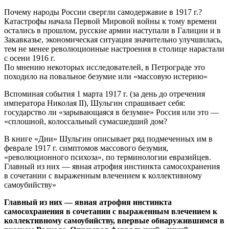
Почему народы России свергли самодержавие в 1917 г.?
Катастрофы начала Первой Мировой войны к тому времени
остались в прошлом, русские армии наступали в Галиции и в
Закавказье, экономическая ситуация значительно улучшилась,
тем не менее революционные настроения в столице нарастали
с осени 1916 г.
По мнению некоторых исследователей, в Петрограде это
походило на повальное безумие или «массовую истерию»
Вспоминая события 1 марта 1917 г. (за день до отречения
императора Николая II), Шульгин спрашивает себя:
государство ли «зарывающаяся в безумие» Россия или это —
«сплошной, колоссальный сумасшедший дом?
В книге «Дни» Шульгин описывает ряд подмеченных им в
феврале 1917 г. симптомов массового безумия,
«революционного психоза», по терминологии евразийцев.
Главный из них — явная атрофия инстинкта самосохранения
в сочетании с выраженным влечением к коллективному
самоубийству»
Главный из них — явная атрофия инстинкта
самосохранения в сочетании с выраженным влечением к
коллективному самоубийству, впервые обнаружившимся в