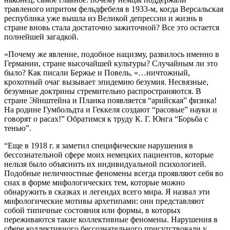
травленого ипритом фельдфебеля в 1933-м, когда Версальская
республика уже вышла из Великой депрессии и жизнь в
стране вновь стала достаточно зажиточной? Все это остается
полнейшей загадкой.
«Почему же явление, подобное нацизму, развилось именно в
Германии, стране высочайшей культуры? Случайным ли это
было? Как писали Бержье и Повель, «…ничтожный,
крохотный очаг вызывает эпидемию безумия. Несвязные,
безумные доктрины стремительно распространяются. В
стране Эйнштейна и Планка появляется “арийская” физика!
На родине Гумбольдта и Геккеля создают “расовые” науки и
говорят о расах!” Обратимся к труду К. Г. Юнга “Борьба с
тенью”.
“Еще в 1918 г. я заметил специфические нарушения в
бессознательной сфере моих немецких пациентов, которые
нельзя было объяснить их индивидуальной психологией.
Подобные неличностные феномены всегда проявляют себя во
снах в форме мифологических тем, которые можно
обнаружить в сказках и легендах всего мира. Я назвал эти
мифологические мотивы архетипами: они представляют
собой типичные состояния или формы, в которых
переживаются такие коллективные феномены. Нарушения в
сфере коллективного бессознательного присутствовали у