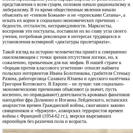
представления о всем сущем, положив начало рационализму и
либерализму. В то время общественные явления начали
объяснять не «гневом Божьим» и не «происками Сатаны», а
искать их корни в социально-экономических причинах –
бедности, отсталости, несправедливости. Марксисты,
восприняв эти постулаты, поставили их во главу угла своего
учения, потребовав революции в интересах трудящихся и
установления всемирной «диктатуры пролетариата».
Такой взгляд на историю человечества привёл к совершенно
ошеломляющим с точки зрения отсутствия логики, но, к
сожалению, привычным для нас мифам. В нашей стране к
«борцам против классового угнетения» относят наймита
польских интервентов Ивана Болотникова, грабителя Стеньку
Разина, работорговца Салавата Юлаева и одесского налётчика
Григория Котовского. В Европе – не лучше: там социально-
экономическими причинами объясняют (а значит, пусть
косвенно, но оправдывают) деятельность кровавых фанатиков
наподобие фра Дольчино и Иоганна Лейденского, испанских
анархистов времен Гражданской войны, сжигавших заживо
священников и «буржуев», алжирских террористов времен
войны с Францией (1954-62 гг.), зверски вырезавших
европейцев без различия пола и возраста.