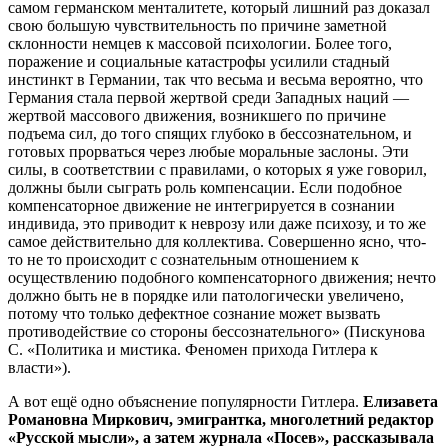
самом германском менталитете, который лишний раз доказал
свою большую чувствительность по причине заметной
склонности немцев к массовой психологии. Более того,
поражение и социальные катастрофы усилили стадный
инстинкт в Германии, так что весьма и весьма вероятно, что
Германия стала первой жертвой среди Западных наций —
жертвой массового движения, возникшего по причине
подъема сил, до того спящих глубоко в бессознательном, и
готовых прорваться через любые моральные заслоны. Эти
силы, в соответствии с правилами, о которых я уже говорил,
должны были сыграть роль компенсации. Если подобное
компенсаторное движение не интегрируется в сознании
индивида, это приводит к неврозу или даже психозу, и то же
самое действительно для коллектива. Совершенно ясно, что-
то не то происходит с сознательным отношением к
осуществлению подобного компенсаторного движения; нечто
должно быть не в порядке или патологически увеличено,
потому что только дефектное сознание может вызвать
противодействие со стороны бессознательного» (Пискунова
С. «Политика и мистика. Феномен прихода Гитлера к
власти»).
А вот ещё одно объяснение популярности Гитлера.
Елизавета
Романовна Миркович, эмигрантка, многолетний редактор
«Русской мысли», а затем журнала «Посев», рассказывала