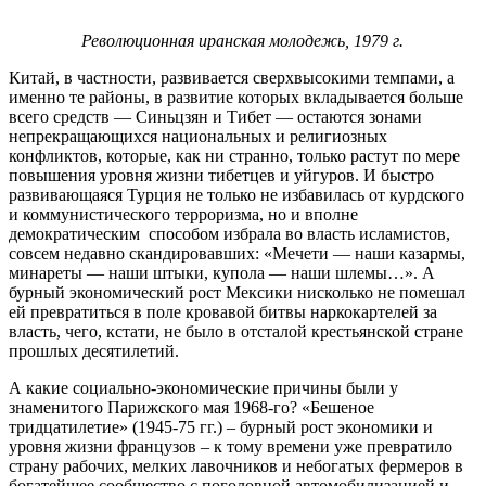
Революционная иранская молодежь, 1979 г.
Китай, в частности, развивается сверхвысокими темпами, а
именно те районы, в развитие которых вкладывается больше
всего средств — Синьцзян и Тибет — остаются зонами
непрекращающихся национальных и религиозных
конфликтов, которые, как ни странно, только растут по мере
повышения уровня жизни тибетцев и уйгуров. И быстро
развивающаяся Турция не только не избавилась от курдского
и коммунистического терроризма, но и вполне
демократическим способом избрала во власть исламистов,
совсем недавно скандировавших: «Мечети — наши казармы,
минареты — наши штыки, купола — наши шлемы…». А
бурный экономический рост Мексики нисколько не помешал
ей превратиться в поле кровавой битвы наркокартелей за
власть, чего, кстати, не было в отсталой крестьянской стране
прошлых десятилетий.
А какие социально-экономические причины были у
знаменитого Парижского мая 1968-го? «Бешеное
тридцатилетие» (1945-75 гг.) – бурный рост экономики и
уровня жизни французов – к тому времени уже превратило
страну рабочих, мелких лавочников и небогатых фермеров в
богатейшее сообщество с поголовной автомобилизацией и