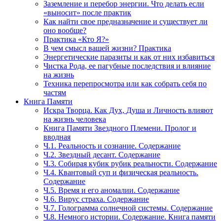
Заземление и перебор энергии. Что делать если
«выносит» после практик
Как найти свое предназначение и существует ли
оно вообще?
Практика «Кто Я?»
В чем смысл вашей жизни? Практика
Энергетические паразиты и как от них избавиться
Чистка Рода, ее пагубные последствия и влияние
на жизнь
Техника перепросмотра или как собрать себя по
частям
Книга Памяти
Искра Творца. Как Дух, Душа и Личность влияют
на жизнь человека
Книга Памяти Звездного Племени. Пролог и
вводная
Ч.1. Реальность и сознание. Содержание
Ч.2. Звездный десант. Содержание
Ч.3. Собирая кубик рубик реальности. Содержание
Ч.4. Квантовый суп и физическая реальность.
Содержание
Ч.5. Время и его аномалии. Содержание
Ч.6. Вирус страха. Содержание
Ч.7. Голограмма солнечной системы. Содержание
Ч.8. Немного истории. Содержание. Книга памяти