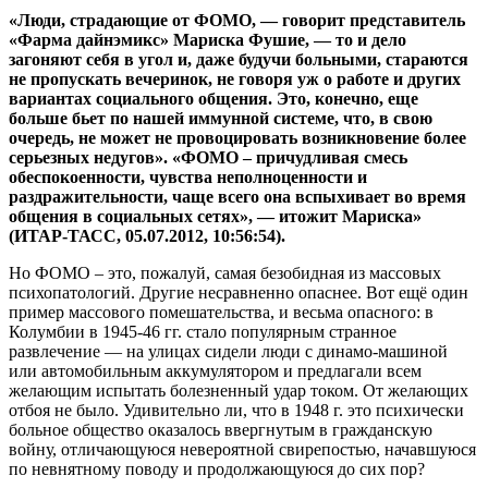
«Люди, страдающие от ФОМО, — говорит представитель
«Фарма дайнэмикс» Мариска Фушие, — то и дело
загоняют себя в угол и, даже будучи больными, стараются
не пропускать вечеринок, не говоря уж о работе и других
вариантах социального общения. Это, конечно, еще
больше бьет по нашей иммунной системе, что, в свою
очередь, не может не провоцировать возникновение более
серьезных недугов». «ФОМО – причудливая смесь
обеспокоенности, чувства неполноценности и
раздражительности, чаще всего она вспыхивает во время
общения в социальных сетях», — итожит Мариска»
(ИТАР-ТАСС, 05.07.2012, 10:56:54).
Но ФОМО – это, пожалуй, самая безобидная из массовых
психопатологий. Другие несравненно опаснее. Вот ещё один
пример массового помешательства, и весьма опасного: в
Колумбии в 1945-46 гг. стало популярным странное
развлечение — на улицах сидели люди с динамо-машиной
или автомобильным аккумулятором и предлагали всем
желающим испытать болезненный удар током. От желающих
отбоя не было. Удивительно ли, что в 1948 г. это психически
больное общество оказалось ввергнутым в гражданскую
войну, отличающуюся невероятной свирепостью, начавшуюся
по невнятному поводу и продолжающуюся до сих пор?