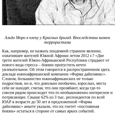
Альдо Моро в плену у Красных бригад. Впоследствии казнен
террористами
Как, например, не назвать эпидемией странное явление,
охватившее жителей Южной Африки летом 2012 г.? «Две
трети жителей Южно-Африканской Республики страдают от
нового вида стресса – боязни пропустить нечто
увлекательное. Об этом говорится в распространенном здесь
докладе южноафриканской компании «Фарма дайнэмикс».
Словом, большинство южноафриканских не только
подростков, но и, что довольно необычно, взрослых, места
себе не находят, считая, что они прозябают, когда где-то
совсем рядом происходит что-то необыкновенно интересное и
потрясающее. Свыше 62% из 3 тыс. респондентов по всей
ЮАР в возрасте до 50 лет в предложенной «Фарма
дайнэмикс» анкете указали, что их гнетет «постоянная
боязнь» остаться в стороне от самых ярких событий.