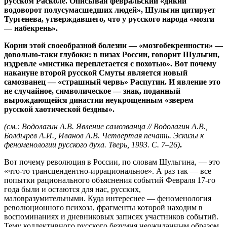
русском Расколе. Описывая февральский «дикий
водоворот полусумасшедших людей», Шульгин цитирует
Тургенева, утверждавшего, что у русского народа «мозги
— набекрень».
Корни этой своеобразной болезни — «мозгобекренности» —
довольно-таки глубоки: в низах России, говорит Шульгин,
издревле «мистика переплетается с похотью». Вот почему
накануне второй русской Смуты является новый
самозванец — «страшный червь» Распутин. И явление это
не случайное, символическое — знак, поданный
вырождающейся династии неукрощенным «зверем
русской хаотической бездны».
(см.: Водолагин А.В. Явление самозванца // Водолагин А.В.,
Болдырев А.И., Иванов А.В. Четвертая печать. Эскизы к
феноменологии русского духа. Тверь, 1993. С. 7–26)
.
Вот почему революция в России, по словам Шульгина, — это
«что-то трансцендентно-иррациональное». А раз так — все
попытки рационального объяснения событий Февраля 17-го
года были и остаются для нас, русских,
маловразумительными. Куда интереснее — феноменология
революционного психоза, фрагменты которой находим в
воспоминаниях и дневниковых записях участников событий.
Тему коллективного русского безумия неожиданным образом