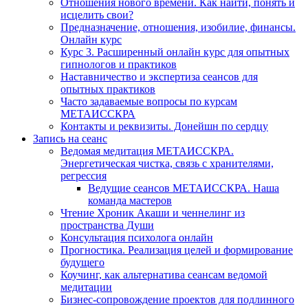
Отношения нового времени. Как найти, понять и
исцелить свои?
Предназначение, отношения, изобилие, финансы.
Онлайн курс
Курс 3. Расширенный онлайн курс для опытных
гипнологов и практиков
Наставничество и экспертиза сеансов для
опытных практиков
Часто задаваемые вопросы по курсам
МЕТАИССКРА
Контакты и реквизиты. Донейшн по сердцу
Запись на сеанс
Ведомая медитация МЕТАИССКРА.
Энергетическая чистка, связь с хранителями,
регрессия
Ведущие сеансов МЕТАИССКРА. Наша
команда мастеров
Чтение Хроник Акаши и ченнелинг из
пространства Души
Консультация психолога онлайн
Прогностика. Реализация целей и формирование
будущего
Коучинг, как альтернатива сеансам ведомой
медитации
Бизнес-сопровождение проектов для подлинного