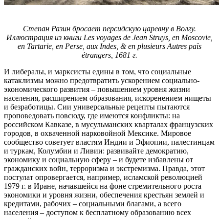
Степан Разин бросает персидскую царевну в Волгу.
Иллюстрация из книги Les voyages de Jean Struys, en Moscovie,
en Tartarie, en Perse, aux Indes, & en plusieurs Autres païs
étrangers, 1681 г.
И либералы, и марксисты едины в том, что социальные
катаклизмы можно предотвратить ускорением социально-
экономического развития – повышением уровня жизни
населения, расширением образования, искоренением нищеты
и безработицы. Сии универсальные рецепты пытаются
проповедовать повсюду, где имеются конфликты: на
российском Кавказе, в мусульманских кварталах французских
городов, в охваченной нарковойной Мексике. Мировое
сообщество советует властям Индии и Эфиопии, палестинцам
и туркам, Колумбии и Ливии: развивайте демократию,
экономику и социальную сферу – и будете избавлены от
гражданских войн, терроризма и экстремизма. Правда, этот
постулат опровергается, например, исламской революцией
1979 г. в Иране, начавшейся на фоне стремительного роста
экономики и уровня жизни, обеспечения крестьян землей и
кредитами, рабочих – социальными благами, а всего
населения – доступом к бесплатному образованию всех