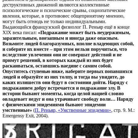
деструктивных движений являются коллективные
психологические и психические срывы, социопатические
явления, которые, в противовес общепринятому мнению,
могут быть отнюдь не только индивидуальными.
Выдающийся французский физиолог П. Реньяр ещё в конце
XIX века писал:
«Подражание может быть неудержимым,
заразительным, внезапным и иногда даже опасным.
Возьмите людей благоразумных, вполне владеющих собой,
и соберите их вместе – при этом нельзя поручиться, что
вследствие увлечения они не совершат действий и не
примут решений, в которых каждый из них будет
раскаиваться, оставшись наедине с самим собой.
Опуститесь ступенью ниже, наберите первых попавшихся
людей и образуйте из них толпу, и тогда вы увидите, до
каких излишеств они будут в состоянии дойти. Наряду с
подражанием добру встречается и подражание злу. В
истории бывают моменты, когда целой нацией словно
овладевает недуг и она утрачивает свободу воли… Наряду
с физическими эпидемиями бывают эпидемии
умственные»
(
П. Реньяр, «Умственные эпидемии»
, стр. 9. М.:
Emergensy Exit, 2004).