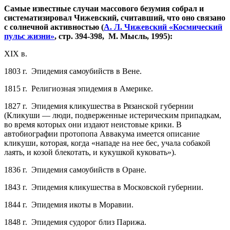
Самые известные случаи массового безумия собрал и
систематизировал Чижевский, считавший, что оно связано
с солнечной активностью (
А. Л. Чижевский «Космический
пульс жизни»
, стр. 394-398, М. Мысль, 1995):
XIX в.
1803 г. Эпидемия самоубийств в Вене.
1815 г. Религиозная эпидемия в Америке.
1827 г. Эпидемия кликушества в Рязанской губернии
(Кликуши — люди, подверженные истерическим припадкам,
во время которых они издают неистовые крики. В
автобиографии протопопа Аввакума имеется описание
кликуши, которая, когда «нападе на нее бес, учала собакой
лаять, и козой блекотать, и кукушкой куковать»).
1836 г. Эпидемия самоубийств в Оране.
1843 г. Эпидемия кликушества в Московской губернии.
1844 г. Эпидемия икоты в Моравии.
1848 г. Эпидемия судорог близ Парижа.