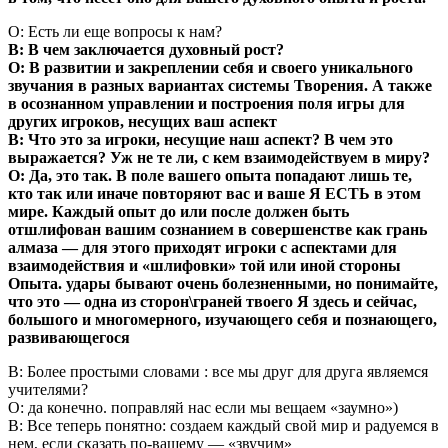
О: Есть ли еще вопросы к нам?
В: В чем заключается духовный рост?
О: В развитии и закреплении себя и своего уникального
звучания в разных вариантах системы Творения. А также
в осознанном управлении и построения поля игры для
других игроков, несущих ваш аспект
В: Что это за игроки, несущие наш аспект? В чем это
выражается? Уж не те ли, с кем взаимодействуем в миру?
О: Да, это так. В поле вашего опыта попадают лишь те,
кто так или иначе повторяют вас и ваше Я ЕСТЬ в этом
мире. Каждый опыт до или после должен быть
отшлифован вашим сознанием в совершенстве как грань
алмаза — для этого приходят игроки с аспектами для
взаимодействия и «шлифовки» той или иной стороны
Опыта. удары бывают очень болезненными, но понимайте,
что это — одна из сторон\граней твоего Я здесь и сейчас,
большого и многомерного, изучающего себя и познающего,
развивающегося
В: Более простыми словами : все мы друг для друга являемся
учителями?
О: да конечно. поправляй нас если мы вещаем «заумно»)
В: Все теперь понятно: создаем каждый свой мир и радуемся в
нем, если сказать по-вашему — «звучим»