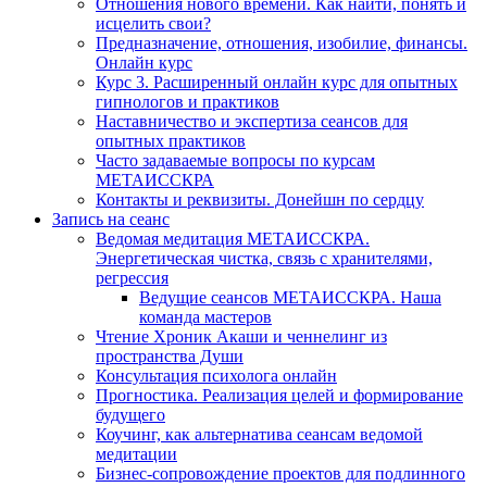
Отношения нового времени. Как найти, понять и
исцелить свои?
Предназначение, отношения, изобилие, финансы.
Онлайн курс
Курс 3. Расширенный онлайн курс для опытных
гипнологов и практиков
Наставничество и экспертиза сеансов для
опытных практиков
Часто задаваемые вопросы по курсам
МЕТАИССКРА
Контакты и реквизиты. Донейшн по сердцу
Запись на сеанс
Ведомая медитация МЕТАИССКРА.
Энергетическая чистка, связь с хранителями,
регрессия
Ведущие сеансов МЕТАИССКРА. Наша
команда мастеров
Чтение Хроник Акаши и ченнелинг из
пространства Души
Консультация психолога онлайн
Прогностика. Реализация целей и формирование
будущего
Коучинг, как альтернатива сеансам ведомой
медитации
Бизнес-сопровождение проектов для подлинного