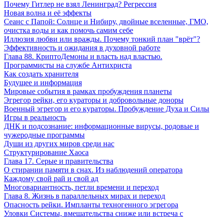
Почему Гитлер не взял Ленинград? Регрессия
Новая волна и её эффекты
Сеанс с Папой: Солнце и Нибиру, двойные вселенные, ГМО,
очистка воды и как помочь самим себе
Иллюзия любви или вражды. Почему тонкий план "врёт"?
Эффективность и ожидания в духовной работе
Глава 88. КриптоДемоны и власть над властью.
Программисты на службе Антихриста
Как создать хранителя
Будущее и информация
Мировые события в рамках пробуждения планеты
Эгрегор рейки, его кураторы и добровольные доноры
Военный эгрегор и его кураторы. Пробуждение Духа и Силы
Игры в реальность
ДНК и подсознание: информационные вирусы, родовые и
чужеродные программы
Души из других миров среди нас
Структурирование Хаоса
Глава 17. Серые и правительства
О стирании памяти в снах. Из наблюдений оператора
Каждому свой рай и свой ад
Многовариантность, петли времени и переход
Глава 8. Жизнь в параллельных мирах и переход
Опасность рейки. Импланты техногенного эгрегора
Уловки Системы, вмешательства сниже или встреча с