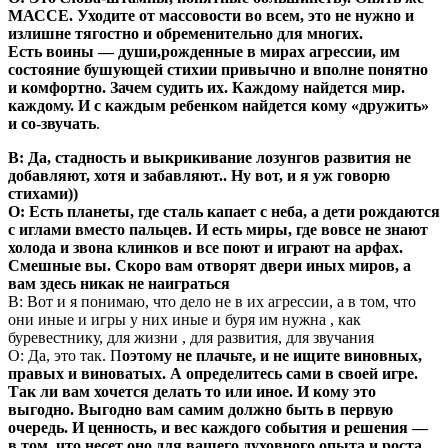
МАССЕ. Уходите от массовости во всем, это не нужно и
излишне тягостно и обременительно для многих.
Есть воины — души,рожденные в мирах агрессии, им
состояние бушующей стихии привычно и вполне понятно
и комфортно. Зачем судить их. Каждому найдется мир.
каждому. И с каждым ребенком найдется кому «дружить»
и со-звучать
.
В: Да, стадность и выкрикивание лозунгов развития не
добавляют, хотя и забавляют.. Ну вот, и я уж говорю
стихами))
О: Есть планеты, где сталь капает с неба, а дети рождаются
с иглами вместо пальцев. И есть миры, где вовсе не знают
холода и звона клинков и все поют и играют на арфах.
Смешные вы. Скоро вам отворят двери иных миров, а
вам здесь никак не наиграться
В: Вот и я понимаю, что дело не в их агрессии, а в том, что
они иные и игры у них иные и буря им нужна , как
буревестнику, для жизни , для развития, для звучания
О: Да, это так. П
оэтому не плачьте, и не ищите виновных,
правых и виноватых. А определитесь сами в своей игре.
Так ли вам хочется делать то или иное. И кому это
выгодно. Выгодно вам самим должно быть в первую
очередь. И ценность, и вес каждого события и решения —
в том, что несет оно для вашего духовного опыта и роста.