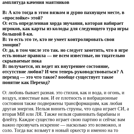
амплитуда качения маятников
В: А кто тогда в этом вязком и дурно пахнущем месте, в
«прослойке» этой?
О: есть определенная хорда звучания, которая набирает
игроков, как карты из колоды для следующего тура игры
большой 8-ки.
В: то есть это те, кто не умеет контролировать свои
эмоции?
О: да, в том числе это так. но следует заметить, что в игре
есть новые правила — не всем известные, но тщательно
скрываемые пока
В: получается, их ведет их внутреннее состояние,
отсутствие любви? И чем теперь руководствоваться? А
переход — это что такое? вообще существует такое
понятие как Переход?
О: любовь бывает разная. это стихия, как и вода, и огонь, и
воздух, известные вам. И ее плотность и вибрационные
состояния также подвержены трансформациям, как любая
другая энергия. Нельзя винить струны, что одна играет СИ, а
вторая МИ или ЛЯ. Также нельзя сравнивать барабаны и
флейту. Каждое существо играет свою партию и сейчас вам
важно прозвучать искренне — насколько это возможно, и
соло. Тогда вас возьмут в новый оркестр и именно на то