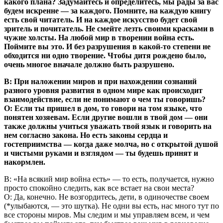
какого плана? Задумайтесь и определитесь, мы рады за вас
будем искренне — за каждого. Помните, на каждую книгу
есть свой читатель. И на каждое искусство будет свой
зритель и почитатель. Не смейте лезть своими красками в
чужие холсты. На любой мир в творении война есть.
Поймите вы это. И без разрушения в какой-то степени не
обходится ни одно творение. Чтобы дитя рождено было,
очень многое вначале должно быть разрушено.
В: При наложении миров и при нахождении сознаний
разного уровня развития в одном мире как происходит
взаимодействие, если не понимают о чем ты говоришь?
О: Если ты пришел в дом, то говори на том языке, что
понятен хозяевам. Если другие вошли в твой дом — они
также должны учиться уважать твой язык и говорить на
нем согласно закона. Но есть законы сердца и
гостеприимства — когда даже молча, но с открытой душой
и чистыми руками и взглядом — ты будешь принят и
накормлен.
В: «На всякий мир война есть» — то есть, получается, нужно
просто спокойно следить, как все встает на свои места?
О: Да, конечно. Не возгордитесь, дети, в одиночестве своем
(*улыбаются, — это шутка). Не одни вы есть, нас много тут по
все стороны миров. Мы следим и мы управляем всем, и чем