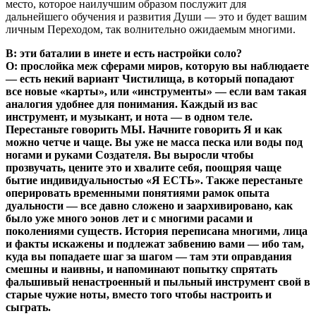
место, которое наилучшим образом послужит для
дальнейшего обучения и развития Души — это и будет вашим
личным Переходом, так волнительно ожидаемым многими.
В: эти баталии в инете и есть настройки соло?
О: прослойка меж сферами миров, которую вы наблюдаете
— есть некий вариант Чистилища, в который попадают
все новые «карты», или «инструменты» — если вам такая
аналогия удобнее для понимания. Каждый из вас
инструмент, и музыкант, и нота — в одном теле.
Перестаньте говорить МЫ. Начните говорить Я и как
можно четче и чаще. Вы уже не масса песка или воды под
ногами и руками Создателя. Вы выросли чтобы
прозвучать, цените это и хвалите себя, поощряя чаще
бытие индивидуальностью «Я ЕСТЬ». Также перестаньте
оперировать временными понятиями рамок опыта
дуальности — все давно сложено и заархивировано, как
было уже много эонов лет и с многими расами и
поколениями существ. История переписана многими, лица
и факты искажены и подлежат забвению вами — ибо там,
куда вы попадаете шаг за шагом — там эти оправдания
смешны и наивны, и напоминают попытку спрятать
фальшивый ненастроенный и пыльный инструмент свой в
старые чужие ноты, вместо того чтобы настроить и
сыграть.