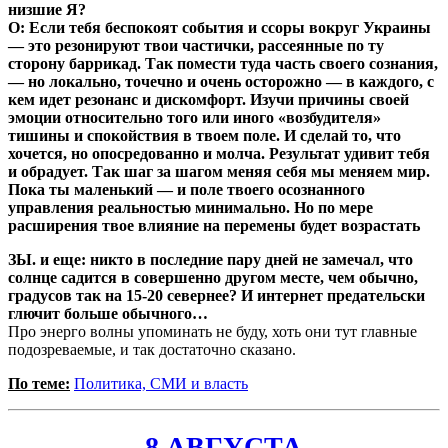
низшие Я?
О: Если тебя беспокоят события и ссоры вокруг Украины
— это резонируют твои частички, рассеянные по ту
сторону баррикад. Так помести туда часть своего сознания,
— но локально, точечно и очень осторожно — в каждого, с
кем идет резонанс и дискомфорт. Изучи причины своей
эмоции относительно того или иного «возбудителя»
тишины и спокойствия в твоем поле. И сделай то, что
хочется, но опосредованно и молча. Результат удивит тебя
и обрадует. Так шаг за шагом меняя себя мы меняем мир.
Пока ты маленький — и поле твоего осознанного
управления реальностью минимально. Но по мере
расширения твое влияние на перемены будет возрастать
ЗЫ. и еще: никто в последние пару дней не замечал, что
солнце садится в совершенно другом месте, чем обычно,
градусов так на 15-20 севернее? И интернет предательски
глючит больше обычного…
Про энерго волны упоминать не буду, хоть они тут главные
подозреваемые, и так достаточно сказано.
По теме:
Политика, СМИ и власть
8 АВГУСТА