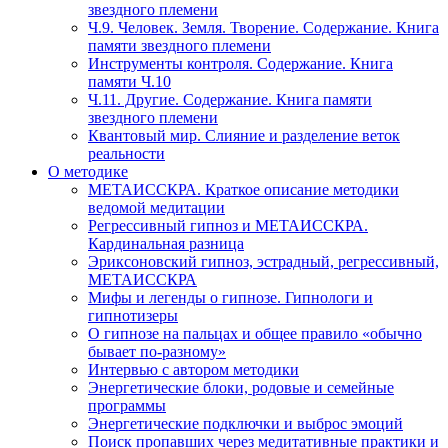
звездного племени
Ч.9. Человек. Земля. Творение. Содержание. Книга
памяти звездного племени
Инструменты контроля. Содержание. Книга
памяти Ч.10
Ч.11. Другие. Содержание. Книга памяти
звездного племени
Квантовый мир. Слияние и разделение веток
реальности
О методике
МЕТАИССКРА. Краткое описание методики
ведомой медитации
Регрессивный гипноз и МЕТАИССКРА.
Кардинальная разница
Эриксоновский гипноз, эстрадный, регрессивный,
МЕТАИССКРА
Мифы и легенды о гипнозе. Гипнологи и
гипнотизеры
О гипнозе на пальцах и общее правило «обычно
бывает по-разному»
Интервью с автором методики
Энергетические блоки, родовые и семейные
программы
Энергетические подключки и выброс эмоций
Поиск пропавших через медитативные практики и