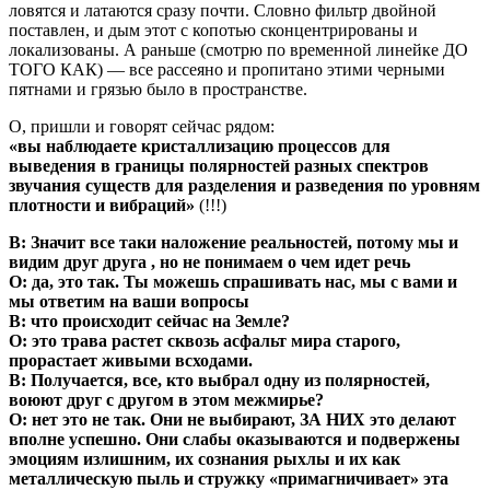
ловятся и латаются сразу почти. Словно фильтр двойной
поставлен, и дым этот с копотью сконцентрированы и
локализованы. А раньше (смотрю по временной линейке ДО
ТОГО КАК) — все рассеяно и пропитано этими черными
пятнами и грязью было в пространстве.
О, пришли и говорят сейчас рядом:
«вы наблюдаете кристаллизацию процессов для
выведения в границы полярностей разных спектров
звучания существ для разделения и разведения по уровням
плотности и вибраций»
(!!!)
В: Значит все таки наложение реальностей, потому мы и
видим друг друга , но не понимаем о чем идет речь
О: да, это так. Ты можешь спрашивать нас, мы с вами и
мы ответим на ваши вопросы
В: что происходит сейчас на Земле?
О: это трава растет сквозь асфальт мира старого,
прорастает живыми всходами.
В: Получается, все, кто выбрал одну из полярностей,
воюют друг с другом в этом межмирье?
О: нет это не так. Они не выбирают, ЗА НИХ это делают
вполне успешно. Они слабы оказываются и подвержены
эмоциям излишним, их сознания рыхлы и их как
металлическую пыль и стружку «примагничивает» эта