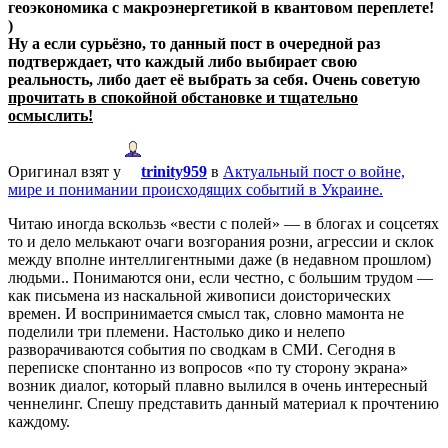
геоэкономика с макроэнергетикой в квантовом переплете!
)
Ну а если сурьёзно, то данный пост в очередной раз
подтверждает, что каждый либо выбирает свою
реальность, либо дает её выбрать за себя. Очень советую
прочитать в спокойной обстановке и тщательно
осмыслить!
Оригинал взят у
trinity959
в
Актуальный пост о войне,
мире и понимании происходящих событий в Украине.
Читаю иногда вскользь «вести с полей» — в блогах и соцсетях
то и дело мелькают очаги возгорания розни, агрессии и склок
между вполне интеллигентными даже (в недавном прошлом)
людьми.. Понимаются они, если честно, с большим трудом —
как письмена из наскальной живописи доисторических
времен. И воспринимается смысл так, словно мамонта не
поделили три племени. Настолько дико и нелепо
разворачиваются события по сводкам в СМИ. Сегодня в
переписке спонтанно из вопросов «по ту сторону экрана»
возник диалог, который плавно вылился в очень интересный
ченнелинг. Спешу представить данный материал к прочтению
каждому.