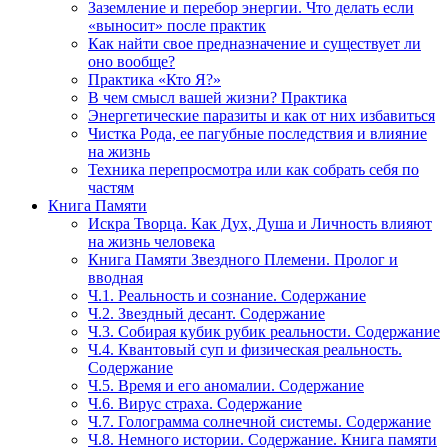
Заземление и перебор энергии. Что делать если
«выносит» после практик
Как найти свое предназначение и существует ли
оно вообще?
Практика «Кто Я?»
В чем смысл вашей жизни? Практика
Энергетические паразиты и как от них избавиться
Чистка Рода, ее пагубные последствия и влияние
на жизнь
Техника перепросмотра или как собрать себя по
частям
Книга Памяти
Искра Творца. Как Дух, Душа и Личность влияют
на жизнь человека
Книга Памяти Звездного Племени. Пролог и
вводная
Ч.1. Реальность и сознание. Содержание
Ч.2. Звездный десант. Содержание
Ч.3. Собирая кубик рубик реальности. Содержание
Ч.4. Квантовый суп и физическая реальность.
Содержание
Ч.5. Время и его аномалии. Содержание
Ч.6. Вирус страха. Содержание
Ч.7. Голограмма солнечной системы. Содержание
Ч.8. Немного истории. Содержание. Книга памяти