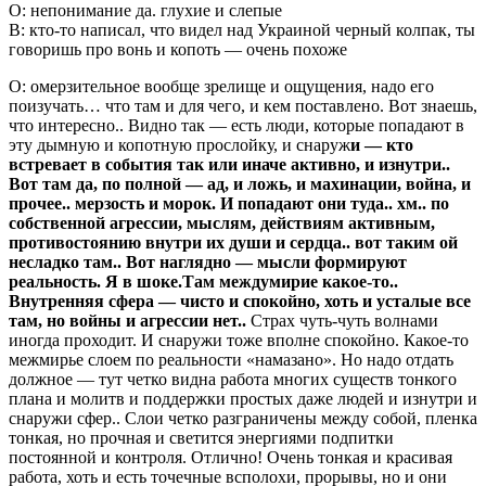
О: непонимание да. глухие и слепые
В: кто-то написал, что видел над Украиной черный колпак, ты
говоришь про вонь и копоть — очень похоже
О: омерзительное вообще зрелище и ощущения, надо его
поизучать… что там и для чего, и кем поставлено. Вот знаешь,
что интересно.. Видно так — есть люди, которые попадают в
эту дымную и копотную прослойку, и снаруж
и — кто
встревает в события так или иначе активно, и изнутри..
Вот там да, по полной — ад, и ложь, и махинации, война, и
прочее.. мерзость и морок. И попадают они туда.. хм.. по
собственной агрессии, мыслям, действиям активным,
противостоянию внутри их души и сердца.. вот таким ой
несладко там.. Вот наглядно — мысли формируют
реальность. Я в шоке.Там междумирие какое-то..
Внутренняя сфера — чисто и спокойно, хоть и усталые все
там, но войны и агрессии нет..
Страх чуть-чуть волнами
иногда проходит. И снаружи тоже вполне спокойно. Какое-то
межмирье слоем по реальности «намазано». Но надо отдать
должное — тут четко видна работа многих существ тонкого
плана и молитв и поддержки простых даже людей и изнутри и
снаружи сфер.. Слои четко разграничены между собой, пленка
тонкая, но прочная и светится энергиями подпитки
постоянной и контроля. Отлично! Очень тонкая и красивая
работа, хоть и есть точечные всполохи, прорывы, но и они