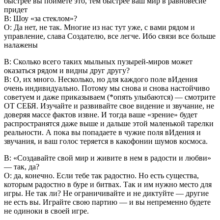
быстрее вы поймете это, тем быстрее ваш мир в равновесие
придет
В: Шоу «за стеклом»?
О: Да нет, не так. Многие из нас тут уже, с вами рядом и
управление, слава Создателю, все легче. Ибо связи все больше
налажены
В: Сколько всего таких мыльных пузырей-миров может
оказаться рядом и видны друг другу?
В: О, их много. Несколько, но для каждого поле вИдения
очень индивидуально. Потому мы снова и снова настойчиво
советуем и даже приказываем (*опять улыбаются) — смотрите
ОТ СЕБЯ. Изучайте и развивайте свое видение и звучание, не
доверяя массе фактов извне. И тогда ваше «зрение» будет
распространятся даже выше и дальше этой маленькой тарелки
реальности. А пока вы попадаете в чужие поля вИдения и
звучания, и ваш голос теряется в какофонии шумов космоса.
В: «Создавайте свой мир и живите в нем в радости и любви»
— так, да?
О: да, конечно. Если тебе так радостно. Но есть существа,
которым радостно в буре и битвах. Так и им нужно место для
игры. Не так ли? Не ограничивайте и не диктуйте — другие
не есть вы. Играйте свою партию — и вы непременно будете
не одиноки в своей игре.