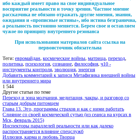
ибо каждый имеет право на свое индивидуальное
восприятие реальности и точку зрения. Частное мнение
рассказчика не обязано отражать другие мнения, знания,
ожидания и «прописные истины», ибо истина безгранична,
а реальность постоянно меняется. Берем свое и оставляем
чужое по принципу внутреннего резонанса
При использовании материалов сайта ссылка на
первоисточник обязательна
Теги:
евромайдан
,
космические войны
,
матрица
,
переход
,
политика
,
психология
,
сознание
,
философия
,
ч10 -
инструменты контроля
,
эволюция
,
энергия
Добавить комментарий
к записи Метафизика внешней войны
или внутреннего мира
1 544
Другие статьи по теме
Переход и зона молчания, медитация, чакры, и разговор со
старым добрым питомцем
Глава 13. Эго, программы страхов и как с ними работать
Слияние со своей космической сутью (из сеанса на курсах в
Мск, февраль 2015)
Инспекторы параллелей реальности или как далеко
распространяется влияние спецслужб
Иллюзия, карма и любовь Творца