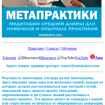
Практики
|
Сеансы
|
Обучение
Telegram
ВКонтакте
YouTube
Дзен
Задать вопрос администратору: seans1@metaisskra.com
Реальность многомерна, взгляды на неё многогранны.
Здесь показана лишь одна или несколько граней, каждая из
которых должна рассматриваться как частный случай,
описанный через личную призму убеждений,
миропонимания и доступных знаний рассказчика в
текущем моменте. Эта призма может не совпадать с вашей
или существенно отличаться от общепринятых концепций,