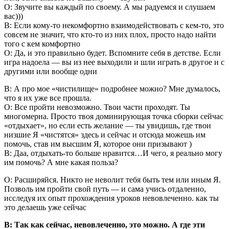
О: Звучите вы каждый по своему. А мы радуемся и слушаем
вас)))
В: Если кому-то некомфортно взаимодействовать с кем-то, это
совсем не значит, что кто-то из них плох, просто надо найти
того с кем комфортно
О: Да, и это правильно будет. Вспомните себя в детстве. Если
игра надоела — вы из нее выходили и шли играть в другое и с
другими или вообще одни
В: А про мое «чистилище» подробнее можно? Мне думалось,
что я их уже все прошла.
О: Все пройти невозможно. Твои части проходят. Ты
многомерна. Просто твоя доминирующая точка сборки сейчас
«отдыхает», но если есть желание — ты увидишь, где твои
низшие Я «чистятся» здесь и сейчас и отсюда можешь им
помочь, став им высшим Я, которое они призывают )
В: Даа, отдыхать-то больше нравится…И чего, я реально могу
им помочь? А мне какая польза?
О: Расширяйся. Никто не неволит тебя быть тем или иным Я.
Позволь им пройти свой путь — и сама учись отдаленно,
исследуя их опыт прохождения уроков невовлеченно. как ты
это делаешь уже сейчас
В: Так как сейчас, невовлеченно, это можно. А где эти