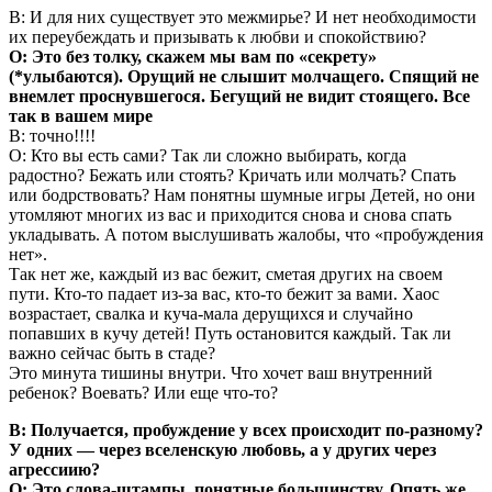
В: И для них существует это межмирье? И нет необходимости
их переубеждать и призывать к любви и спокойствию?
О: Это без толку, скажем мы вам по «секрету»
(*улыбаются). Орущий не слышит молчащего. Спящий не
внемлет проснувшегося. Бегущий не видит стоящего. Все
так в вашем мире
В: точно!!!!
О: Кто вы есть сами? Так ли сложно выбирать, когда
радостно? Бежать или стоять? Кричать или молчать? Спать
или бодрствовать? Нам понятны шумные игры Детей, но они
утомляют многих из вас и приходится снова и снова спать
укладывать. А потом выслушивать жалобы, что «пробуждения
нет».
Так нет же, каждый из вас бежит, сметая других на своем
пути. Кто-то падает из-за вас, кто-то бежит за вами. Хаос
возрастает, свалка и куча-мала дерущихся и случайно
попавших в кучу детей! Путь остановится каждый. Так ли
важно сейчас быть в стаде?
Это минута тишины внутри. Что хочет ваш внутренний
ребенок? Воевать? Или еще что-то?
В: Получается, пробуждение у всех происходит по-разному?
У одних — через вселенскую любовь, а у других через
агрессиию?
О: Это слова-штампы, понятные большинству. Опять же