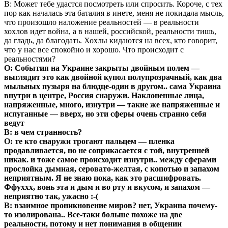
В: Может тебе удастся посмотреть или спросить. Короче, с тех
пор как началась эта баталия в инете, меня не покидала мысль,
что произошло наложение реальностей — в реальности
хохлов идет война, а в нашей, российской, реальности тишь,
да гладь, да благодать. Хохлы кидаются на всех, кто говорит,
что у нас все спокойно и хорошо. Что происходит с
реальностями?
О: События на Украине закрыты двойным полем —
выглядит это как двойной купол полупрозрачный, как два
мыльных пузыря на блюдце-один в другом.. сама Украина
внутри в центре, Россия снаружи. Наклоненные лица,
напряженные, много, изнутри — такие же напряженные и
испуганные — вверх, но эти сферы очень странно себя
ведут
В: в чем странность?
О: те кто снаружи трогают пальцем — пленка
продавливается, но не соприкасается с той, внутренней
никак. и тоже самое происходит изнутри.. между сферами
прослойка дымная, серовато-желтая, с копотью и запахом
неприятным. Я не знаю пока, как это расшифровать.
Ффуххх, вонь эта и дым и во рту и вкусом, и запахом —
неприятно так, ужасно :-(
В: взаимное проникновение миров? нет, Украина почему-
то изолирована.. Все-таки больше похоже на две
реальности, потому и нет понимания в общении