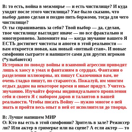
В: то есть, война в межмирье — и есть чистилище? И куда
уходят после этого чистилища? Уже было сказано, что
выбор давно сделан и поздно пить боржоми, тогда для чего
чистилище?
О: ты спрашиваешь за себя? Твой выбор — да, сделан,
твое чистилище выглядит иначе — но все фрактально и
многоуровнево. Запомните вы — когда звучание вашего Я
ЕСТЬ достигнет чистоты и апогея в этой реальности —
вам откроется новая, как новый «нотный стан». И новые
симфонии сыграете и напишете сами для других игроков
(*улыбаются)
Истерики по поводу войны и взаимной агрессии приводят
лишь к хаосу в умах и фантазиям в сердцах. Фантазии о
разделении иллюзорны, их пишут Сказочники вам, не
очень гладко пишут, но стараются. Пожалуй, им многим
отдых дадим на некоторое время и иные придут. Учитесь
звучанию. Изучайте формы индивидуального проявления
себя и своего Я с набором даров и талантов в вашей
реальности. Чтобы писать Войну — нужно многое о ней
знать и пройти весь опыт в ней от исполнителя до творца.
В: Лучше напишем МИР
О: Кто вы есть в этой симфонии? Зритель в зале? Режиссер
ли? Или актер в гримерке или на сцене? А если актер — то