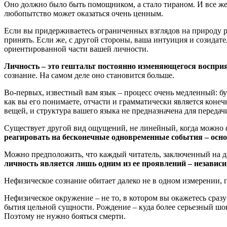
Оно должно было быть помощником, а стало тираном. И все же 
любопытство может оказаться очень ценным.
Если вы придерживаетесь ограниченных взглядов на природу ре
принять. Если же, с другой стороны, ваша интуиция и созидат
ориентированной части вашей личности.
Личность – это гештальт постоянно изменяющегося воспри
сознание. На самом деле оно становится больше.
Во-первых, известный вам язык – процесс очень медленный: бу
как вы его понимаете, отчасти и грамматически является кон
вещей, и структура вашего языка не предназначена для пере
Существует другой вид ощущений, не линейный, когда можно 
реагировать на бесконечные одновременные события – осно
Можно предположить, что каждый читатель, заключенный на д
личность является лишь одним из ее проявлений – независи
Нефизическое сознание обитает далеко не в одном измерении, п
Нефизическое окружение – не то, в котором вы окажетесь сразу
бытия цельной сущности. Рождение – куда более серьезный шок,
Поэтому не нужно бояться смерти.