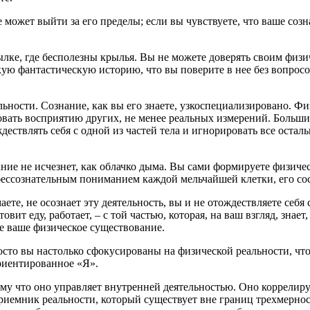
не может выйти за его пределы; если вы чувствуете, что ваше соз
ылке, где бесполезны крылья. Вы не можете доверять своим физи
ую фантастическую историю, что вы поверите в нее без вопросов
льности. Сознание, как вы его знаете, узкоспециализировано. 
вовать восприятию других, не менее реальных измерений. Больш
твлять себя с одной из частей тела и игнорировать все остальны
ие не исчезнет, как облачко дыма. Вы сами формируете физическо
ессознательным пониманием каждой мельчайшей клетки, его сос
аете, не осознает эту деятельность, вы и не отождествляете себ
овит еду, работает, – с той частью, которая, на ваш взгляд, знает
е ваше физическое существование.
росто вы настолько сфокусированы на физической реальности, чт
риентированное «Я».
ому что оно управляет внутренней деятельностью. Оно коррелир
приемник реальности, который существует вне границ трехмерно