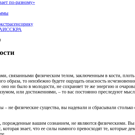
вает по-разному»
аммы
экстрасенсорику
ЕТАИССКРА
и
ости
и, связанными физическим телом, заключенным в кости, плоть 
ого образа, то неизбежно будете ощущать опасность исчезновени
 оно ни было в молодости, не сохраняет те же энергию и очарова
азумом, или достижениями, – то вас постоянно преследуют мысли
и вы – не физические существа, вы надевали и сбрасывали столько
ти, порожденные вашим сознанием, не являются физическими. В
, которая знает, что ее силы намного превосходят те, которые 
те.