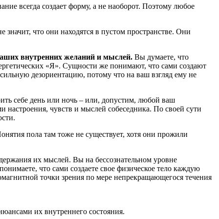
нание всегда создает форму, а не наоборот. Поэтому любое
 не значит, что они находятся в пустом пространстве. Они
 ваших внутренних желаний и мыслей.
Вы думаете, что
нергетических «Я». Сущности же понимают, что сами создают
 сильную дезориентацию, потому что на ваш взгляд ему не
ть себе день или ночь – или, допустим, любой ваш
и настроения, чувств и мыслей собеседника. По своей сути
ости.
Понятия пола там тоже не существует, хотя они прожили
одержания их мыслей. Вы на бессознательном уровне
онимаете, что сами создаете свое физическое тело каждую
тромагнитной точки зрения по мере непрекращающегося течения
 нюансами их внутреннего состояния.