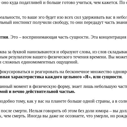
оно куда податливей и больше готово учиться, чем кажется. По 
альности, то ваше эго будет изо всех сил удерживать вас в не
ельный инстинкт получили свободу, то они передадут часть зна
ятия
. Это – воспринимающая часть сущности. Эта концентрация
ква за буквой нанизываются и образуют слова, из слов складыва
ечным результатом вашего физического течения времени. Вы мож
дачи сложных единомоментных ощущений.
фокусироваться и реагировать на бесконечное множество однов
вная характеристика каждого цельного «Я», или сущности
.
анный момент в физическую форму, знает лишь небольшую часть
мой и вечно действительной частью.
одобно тому, как у вас на планете больше одной страны, а в со
 после смерти. Нельзя говорить об этом без доли юмора – вы до
 чем смерть. Иногда вы даже не осознаете, что умерли, но рожд