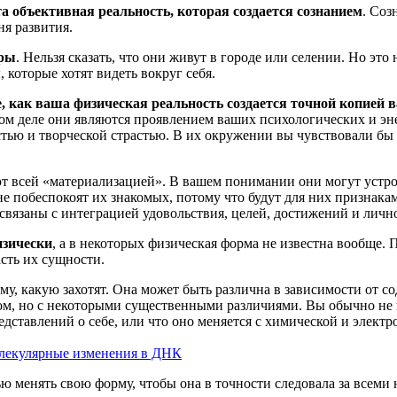
та объективная реальность, которая создается сознанием
. Соз
ня развития.
уры
. Нельзя сказать, что они живут в городе или селении. Но это
 которые хотят видеть вокруг себя.
, как ваша физическая реальность создается точной копией
амом деле они являются проявлением ваших психологических и э
стью и творческой страстью. В их окружении вы чувствовали бы
 всей «материализацией». В вашем понимании они могут устрои
 побеспокоят их знакомых, потому что будут для них признакам
связаны с интеграцией удовольствия, целей, достижений и личн
изически
, а в некоторых физическая форма не известна вообще. 
асть их сущности.
, какую захотят. Она может быть различна в зависимости от с
м, но с некоторыми существенными различиями. Вы обычно не п
едставлений о себе, или что оно меняется с химической и элек
олекулярные изменения в ДНК
ю менять свою форму, чтобы она в точности следовала за всеми