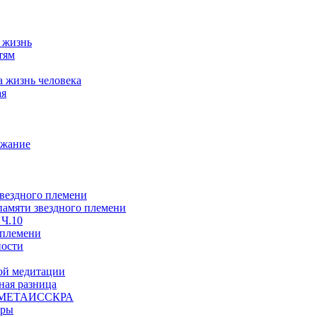
а жизнь
тям
а жизнь человека
ая
ржание
звездного племени
 памяти звездного племени
 Ч.10
 племени
ности
ой медитации
ая разница
й, МЕТАИССКРА
еры