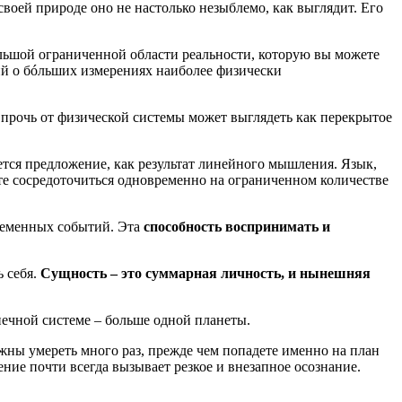
своей природе оно не настолько незыблемо, как выглядит. Его
большой ограниченной области реальности, которую вы можете
ний о бóльших измерениях наиболее физически
 прочь от физической системы может выглядеть как перекрытое
ется предложение, как результат линейного мышления. Язык,
ете сосредоточиться одновременно на ограниченном количестве
ременных событий. Эта
способность воспринимать и
 себя.
Сущность – это суммарная личность, и нынешняя
лнечной системе – больше одной планеты.
лжны умереть много раз, прежде чем попадете именно на план
ение почти всегда вызывает резкое и внезапное осознание.