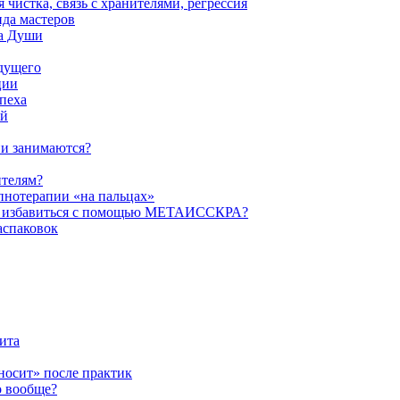
истка, связь с хранителями, регрессия
да мастеров
ва Души
удущего
ции
пеха
ой
ни занимаются?
ителям?
пнотерапии «на пальцах»
их избавиться с помощью МЕТАИССКРА?
аспаковок
ита
ыносит» после практик
о вообще?