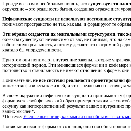
Прежде всего вам необходимо понять, что
существует только 
окружение – это реальность бытия, созданная отражением уров
Нефизические сущности не используют постоянные структ
понимают пространство не так, как мы, и формируют те образы,
Эти образы создаются их ментальными структурами, так же
объекты существуют независимо от вас, не понимая, что на с
собственную реальность, а потому делают это с огромной радо
хватало бы упорядоченности.
При этом они понимают внутренние законы, которые управляют
исторический период. Эти меняющиеся формы ни в коей мере не
постоянство и стабильность не имеют отношения к форме, они 
Понимаете ли,
не все системы реальности ориентированы ф
множество физических жизней, и это – реальная и настоящая ч
В своем окружении нефизические сущности принимают ту форму
формируете свой физический образ примерно таким же способо
секунду как непосредственный результат ваших внутренних пр
ваших мыслей*.
*По теме:
Ученые выяснили, как мысли способны вызывать м
Поняв зависимость формы от сознания, они способны полность