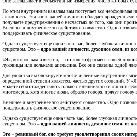
Оно заглядывает в субъективные измерения, число которых бук
По этим внутренним каналам вам поступает вся необходимая ин
активность. Эта часть вашей личности обладает врожденными 
получаете предупреждения о несчастьях до того, как они произ
Внешнее и внутреннее эго действуют совместно. Одно позволяе
поддерживать физическое существование.
Однако существует еще одна часть вас, более глубокая личност
существом.
Это – ядро вашей личности, духовное семя, из к
«Я», которое вам известно, – это только фрагмент вашей полн
луковицы или дольками апельсина. Все они связаны одной жизн
Для удобства вы блокируете многочисленные внутренние связ
определенной степени являетесь частью других сознаний. У «Я
можете себя отождествлять только с внешним эго и лишать себ
многомерна, хотя многие люди, образно говоря, прячут голову 
Внешнее и внутреннее эго действуют совместно. Одно позволяе
поддерживать физическое существование.
Однако существует еще одна часть вас, более глубокая личност
существом.
Это – ядро вашей личности, духовное семя, из к
Эго – ревнивый бог, оно требует удовлетворения своих инте