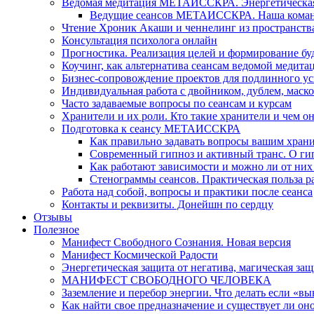
Ведомая медитация МЕТАИССКРА. Энергетическая ч
Ведущие сеансов МЕТАИССКРА. Наша коман
Чтение Хроник Акаши и ченнелинг из пространст
Консультация психолога онлайн
Прогностика. Реализация целей и формирование б
Коучинг, как альтернатива сеансам ведомой медита
Бизнес-сопровождение проектов для подлинного ус
Индивидуальная работа с двойником, дублем, маск
Часто задаваемые вопросы по сеансам и курсам
Хранители и их роли. Кто такие хранители и чем о
Подготовка к сеансу МЕТАИССКРА
Как правильно задавать вопросы вашим хран
Современный гипноз и активный транс. О ги
Как работают зависимости и можно ли от н
Стенограммы сеансов. Практическая польза р
Работа над собой, вопросы и практики после сеанса
Контакты и реквизиты. Донейшн по сердцу
Отзывы
Полезное
Манифест Свободного Сознания. Новая версия
Манифест Космической Радости
Энергетическая защита от негатива, магическая защ
МАНИФЕСТ СВОБОДНОГО ЧЕЛОВЕКА
Заземление и перебор энергии. Что делать если «в
Как найти свое предназначение и существует ли он