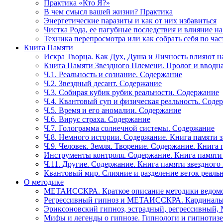
Практика «Кто Я?»
В чем смысл вашей жизни? Практика
Энергетические паразиты и как от них избавиться
Чистка Рода, ее пагубные последствия и влияние н
Техника перепросмотра или как собрать себя по час
Книга Памяти
Искра Творца. Как Дух, Душа и Личность влияют н
Книга Памяти Звездного Племени. Пролог и вводн
Ч.1. Реальность и сознание. Содержание
Ч.2. Звездный десант. Содержание
Ч.3. Собирая кубик рубик реальности. Содержание
Ч.4. Квантовый суп и физическая реальность. Соде
Ч.5. Время и его аномалии. Содержание
Ч.6. Вирус страха. Содержание
Ч.7. Голограмма солнечной системы. Содержание
Ч.8. Немного истории. Содержание. Книга памяти 
Ч.9. Человек. Земля. Творение. Содержание. Книга
Инструменты контроля. Содержание. Книга памяти
Ч.11. Другие. Содержание. Книга памяти звездного
Квантовый мир. Слияние и разделение веток реаль
О методике
МЕТАИССКРА. Краткое описание методики ведом
Регрессивный гипноз и МЕТАИССКРА. Кардинальн
Эриксоновский гипноз, эстрадный, регрессивны
Мифы и легенды о гипнозе. Гипнологи и гипнотиз