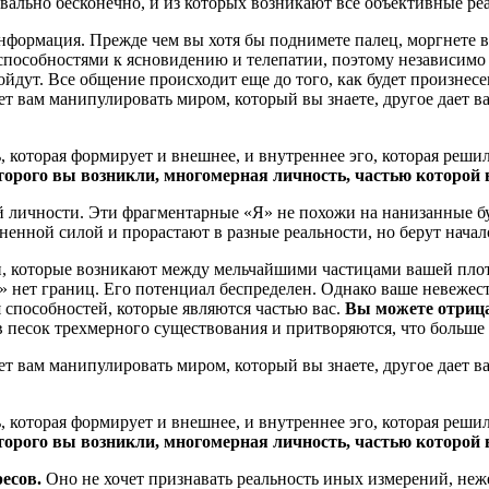
вально бесконечно, и из которых возникают все объективные ре
формация. Прежде чем вы хотя бы поднимете палец, моргнете ве
способностями к ясновидению и телепатии, поэтому независимо 
ойдут. Все общение происходит еще до того, как будет произнесе
т вам манипулировать миром, который вы знаете, другое дает в
ь, которая формирует и внешнее, и внутреннее эго, которая реши
оторого вы возникли, многомерная личность, частью которой 
ой личности. Эти фрагментарные «Я» не похожи на нанизанные б
енной силой и прорастают в разные реальности, но берут начал
и, которые возникают между мельчайшими частицами вашей плот
» нет границ. Его потенциал беспределен. Однако ваше невежес
я способностей, которые являются частью вас.
Вы можете отрица
в песок трехмерного существования и притворяются, что больше 
т вам манипулировать миром, который вы знаете, другое дает в
ь, которая формирует и внешнее, и внутреннее эго, которая реши
оторого вы возникли, многомерная личность, частью которой 
ресов.
Оно не хочет признавать реальность иных измерений, неже