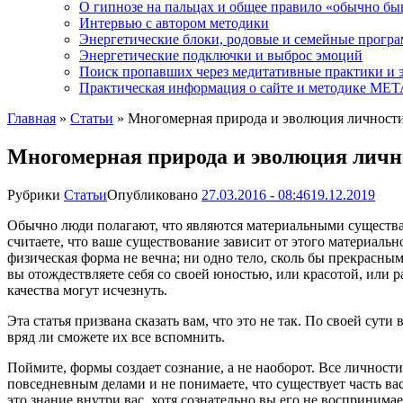
О гипнозе на пальцах и общее правило «обычно бы
Интервью с автором методики
Энергетические блоки, родовые и семейные прогр
Энергетические подключки и выброс эмоций
Поиск пропавших через медитативные практики и 
Практическая информация о сайте и методике М
Главная
»
Статьи
»
Многомерная природа и эволюция личност
Многомерная природа и эволюция личн
Рубрики
Статьи
Опубликовано
27.03.2016 - 08:46
19.12.2019
Обычно люди полагают, что являются материальными существам
считаете, что ваше существование зависит от этого материальн
физическая форма не вечна; ни одно тело, сколь бы прекрасным
вы отождествляете себя со своей юностью, или красотой, или р
качества могут исчезнуть.
Эта статья призвана сказать вам, что это не так. По своей сут
вряд ли сможете их все вспомнить.
Поймите, формы создает сознание, а не наоборот. Все личнос
повседневным делами и не понимаете, что существует часть вас
это знание внутри вас, хотя сознательно вы его не воспринимае