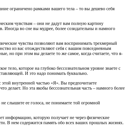
нание ограничено рамками вашего тела – то вы дешево себя
ческим чувствам – они не дадут вам полную картину
. Иногда во сне вы мудрее, более созидательны и намного
Физические чувства позволяют вам воспринимать трехмерный
инство из вас отождествляют себя с вашим повседневным
е, но при этом вы делаете то же самое, когда считаете, что я-
е тело, которое на глубоко бессознательном уровне знаете с
тавляющей. И это надо понимать буквально.
я с этой внутренней частью «Я». Вы предпочитаете
, что делает. Но эта якобы бессознательная часть – намного более
о не слышите ее голоса, не понимаете той огромной
ует информацию, которую получает не через физические
сти. В нем содержится память обо всех ваших прошлых жизнях.