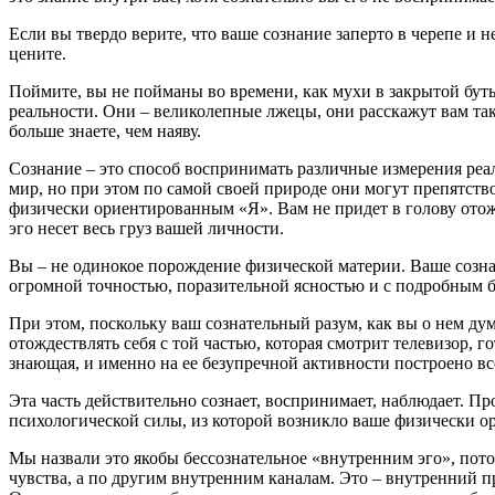
Если вы твердо верите, что ваше сознание заперто в черепе и 
цените.
Поймите, вы не пойманы во времени, как мухи в закрытой бут
реальности. Они – великолепные лжецы, они расскажут вам так
больше знаете, чем наяву.
Сознание – это способ воспринимать различные измерения реа
мир, но при этом по самой своей природе они могут препятст
физически ориентированным «Я». Вам не придет в голову отождес
эго несет весь груз вашей личности.
Вы – не одинокое порождение физической материи. Ваше сознан
огромной точностью, поразительной ясностью и с подробным б
При этом, поскольку ваш сознательный разум, как вы о нем дум
отождествлять себя с той частью, которая смотрит телевизор, гот
знающая, и именно на ее безупречной активности построено вс
Эта часть действительно сознает, воспринимает, наблюдает. П
психологической силы, из которой возникло ваше физически о
Мы назвали это якобы бессознательное «внутренним эго», пот
чувства, а по другим внутренним каналам. Это – внутренний 