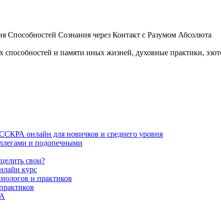
 Способностей Сознания через Контакт с Разумом Абсолюта
пособностей и памяти иных жизней, духовные практики, эзотер
ИССКРА онлайн для новичков и среднего уровня
коллегами и подопечными
сцелить свои?
нлайн курс
пнологов и практиков
 практиков
РА