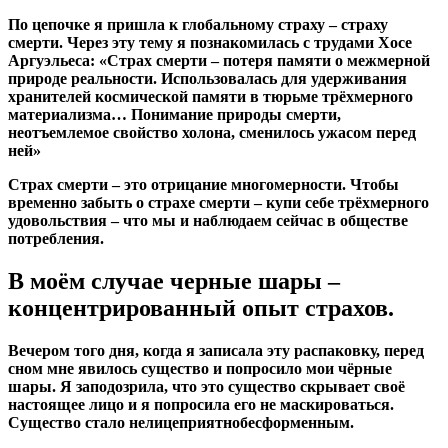
По цепочке я пришла к глобальному страху – страху
смерти. Через эту тему я познакомилась с трудами Хосе
Аргуэльеса: «Страх смерти – потеря памяти о межмерной
природе реальности. Использовалась для удерживания
хранителей космической памяти в тюрьме трёхмерного
материализма… Понимание природы смерти,
неотъемлемое свойство холона, сменилось ужасом перед
ней»
Страх смерти – это отрицание многомерности. Чтобы
временно забыть о страхе смерти – купи себе трёхмерного
удовольствия – что мы и наблюдаем сейчас в обществе
потребления.
В моём случае черные шары –
концентрированный опыт страхов.
Вечером того дня, когда я записала эту распаковку, перед
сном мне явилось существо и попросило мои чёрные
шары. Я заподозрила, что это существо скрывает своё
настоящее лицо и я попросила его не маскироваться.
Существо стало нелицеприятнобесформенным.