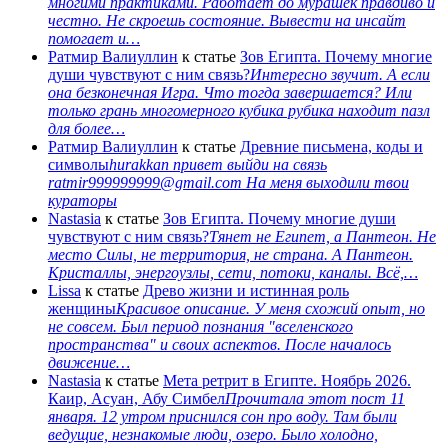
многими практиками. Работает до мурашек правдиво и
честно. Не скроешь состояние. Вывести на инсайт
помогает и…
Ратмир Валиуллин
к статье
Зов Египта. Почему многие
души чувствуют с ним связь?
Интересно звучит. А если
она безконечная Игра. Что тогда завершается? Или
только грань многомерного кубика рубика находит пазл
для более…
Ратмир Валиуллин
к статье
Древние письмена, коды и
символы
hurakkan привет выйди на связь
ratmir999999999@gmail.com На меня выходили твои
кураторы
Nastasia
к статье
Зов Египта. Почему многие души
чувствуют с ним связь?
Тянет не Египет, а Пантеон. Не
место Силы, не территория, не страна. А Пантеон.
Кристаллы, энергоузлы, сети, потоки, каналы. Всё,…
Lissa
к статье
Древо жизни и истинная роль
женщины
Красивое описание. У меня схожий опыт, но
не совсем. Был период познания "вселенского
пространства" и своих аспектов. После началось
движение…
Nastasia
к статье
Мета ретрит в Египте. Ноябрь 2026.
Каир, Асуан, Абу Симбел
Прочитала этот пост 11
января. 12 утром приснился сон про воду. Там были
ведущие, незнакомые люди, озеро. Было холодно,