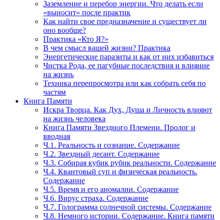
Заземление и перебор энергии. Что делать если
«выносит» после практик
Как найти свое предназначение и существует ли
оно вообще?
Практика «Кто Я?»
В чем смысл вашей жизни? Практика
Энергетические паразиты и как от них избавиться
Чистка Рода, ее пагубные последствия и влияние
на жизнь
Техника перепросмотра или как собрать себя по
частям
Книга Памяти
Искра Творца. Как Дух, Душа и Личность влияют
на жизнь человека
Книга Памяти Звездного Племени. Пролог и
вводная
Ч.1. Реальность и сознание. Содержание
Ч.2. Звездный десант. Содержание
Ч.3. Собирая кубик рубик реальности. Содержание
Ч.4. Квантовый суп и физическая реальность.
Содержание
Ч.5. Время и его аномалии. Содержание
Ч.6. Вирус страха. Содержание
Ч.7. Голограмма солнечной системы. Содержание
Ч.8. Немного истории. Содержание. Книга памяти