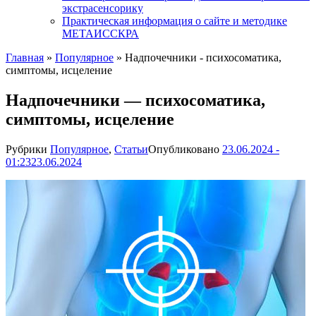
экстрасенсорику
Практическая информация о сайте и методике
МЕТАИССКРА
Главная
»
Популярное
»
Надпочечники - психосоматика,
симптомы, исцеление
Надпочечники — психосоматика,
симптомы, исцеление
Рубрики
Популярное
,
Статьи
Опубликовано
23.06.2024 -
01:23
23.06.2024