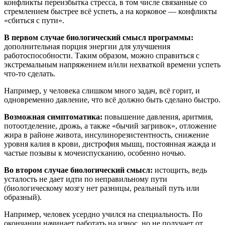
конфликты переизбытка стресса, в том числе связанные со
стремлением быстрее всё успеть, а на корковое — конфликты
«сбиться с пути».
В первом случае биологический смысл программы:
дополнительная порция энергии для улучшения
работоспособности. Таким образом, можно справиться с
экстремальным напряжением и/или нехваткой времени успеть
что-то сделать.
Например, у человека слишком много задач, всё горит, и
одновременно давление, что всё должно быть сделано быстро.
Возможная симптоматика:
повышение давления, аритмия,
потоотделение, дрожь, а также «бычий загривок», отложение
жира в районе живота, инсулинорезистентность, снижение
уровня калия в крови, дистрофия мышц, постоянная жажда и
частые позывы к мочеиспусканию, особенно ночью.
Во втором случае биологический смысл:
истощить, ведь
усталость не дает идти по неправильному пути
(биологическому мозгу нет разницы, реальный путь или
образный).
Например, человек усердно учился на специальность. По
окончании начинает работать на износ, но не получает от