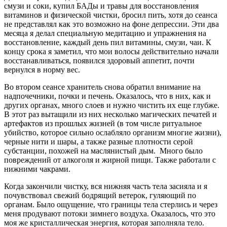
смузи и соки, купил БАДы и травы для восстановления
витаминов и физической чистки, бросил пить, хотя до сеанса
не представлял как это возможно на фоне депрессии. Эти два
месяца я делал специальную медитацию и упражнения на
восстановление, каждый день пил витамины, смузи, чаи. К
концу срока я заметил, что мои волосы действительно начали
восстанавливаться, появился здоровый аппетит, почти
вернулся в норму вес.
Во втором сеансе хранитель снова обратил внимание на
надпочечники, почки и печень. Оказалось, что в них, как и
других органах, много слоев и нужно чистить их еще глубже.
В этот раз вытащили из них несколько магических печатей и
артефактов из прошлых жизней (в том числе ритуальное
убийство, которое сильно ослабляло организм многие жизни),
черные нити и шары, а также разные плотности серой
субстанции, похожей на маслянистый дым. Много было
повреждений от алкоголя и жирной пищи. Также работали с
нижними чакрами.
Когда закончили чистку, вся нижняя часть тела засияла и я
почувствовал свежий бодрящий ветерок, гуляющий по
органам. Было ощущение, что границы тела стерлись и через
меня продувают потоки зимнего воздуха. Оказалось, что это
моя же кристаллическая энергия, которая заполняла тело.