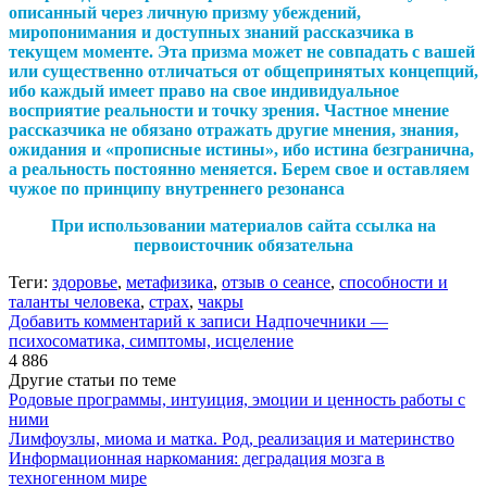
описанный через личную призму убеждений,
миропонимания и доступных знаний рассказчика в
текущем моменте. Эта призма может не совпадать с вашей
или существенно отличаться от общепринятых концепций,
ибо каждый имеет право на свое индивидуальное
восприятие реальности и точку зрения. Частное мнение
рассказчика не обязано отражать другие мнения, знания,
ожидания и «прописные истины», ибо истина безгранична,
а реальность постоянно меняется. Берем свое и оставляем
чужое по принципу внутреннего резонанса
При использовании материалов сайта ссылка на
первоисточник обязательна
Теги:
здоровье
,
метафизика
,
отзыв о сеансе
,
способности и
таланты человека
,
страх
,
чакры
Добавить комментарий
к записи Надпочечники —
психосоматика, симптомы, исцеление
4 886
Другие статьи по теме
Родовые программы, интуиция, эмоции и ценность работы с
ними
Лимфоузлы, миома и матка. Род, реализация и материнство
Информационная наркомания: деградация мозга в
техногенном мире