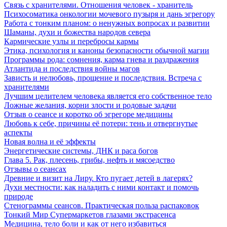
Связь с хранителями. Отношения человек - хранитель
Психосоматика онкологии мочевого пузыря и дань эгрегору
Работа с тонким планом: о ненужных вопросах и развитии
Шаманы, духи и божества народов севера
Кармические узлы и перебросы кармы
Этика, психология и каноны безопасности обычной магии
Программы рода: сомнения, карма гнева и раздражения
Атлантида и последствия войны магов
Зависть и нелюбовь, прощение и последствия. Встреча с
хранителями
Лучшим целителем человека является его собственное тело
Ложные желания, корни злости и родовые задачи
Отзыв о сеансе и коротко об эгрегоре медицины
Любовь к себе, причины её потери: тень и отвергнутые
аспекты
Новая волна и её эффекты
Энергетические системы, ДНК и раса богов
Глава 5. Рак, плесень, грибы, нефть и мясоедство
Отзывы о сеансах
Древние и визит на Лиру. Кто пугает детей в лагерях?
Духи местности: как наладить с ними контакт и помочь
природе
Стенограммы сеансов. Практическая польза распаковок
Тонкий Мир Супермаркетов глазами экстрасенса
Медицина, тело боли и как от него избавиться