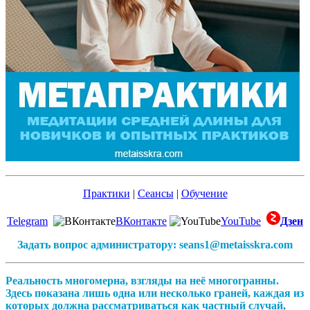
Практики
|
Сеансы
|
Обучение
Telegram
ВКонтакте
YouTube
Дзен
Задать вопрос администратору: seans1@metaisskra.com
Реальность многомерна, взгляды на неё многогранны.
Здесь показана лишь одна или несколько граней, каждая из
которых должна рассматриваться как частный случай,