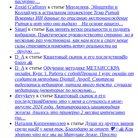
пасмурно,…
Zoxid G'afforov
к статье
Менделеев, Эйнштейн и
Коллайдер в астральном прожекторе
Тема Ритий
Вскормил ИИ данные по описанию местонахождение
Рития и вот что оно выдало На основе вашего…
Sinael
к статье
Как менять ветки реальности и поднять
вибрации. Практическое руководство
это странно, но я
несколько раз чувствовала, как нам всем и сразу некие
силы стремятся поменять ветку реальности на
_другую_,…
D_A
к статье
Квантовый скачок и его последствия
Во
благо 🙏
D_A
к статье
Обучение методике МЕТАИССКРА
онлайн. Курс 1. Работа с собой
Прошла 1 курс онлайн от
создателя методики Digitall_Angell. Смотрела
видеозаписи вебинаров, читала много текста, слушала
медитации (некоторые по несколько…
djeyykeyy
к статье
Квантовый скачок и его
последствия
Именно это у меня и случилось в июле-
августе 2024 года. Активировалась шишковидная
железа, длилось это примерно 2 месяца интенсивно
(по…
Наталия Коппенмюллер
к статье
Души из других миров
среди нас
И у меня так. Благодарю за ответ 💖✨️🙏 Как
здорово что все мы на Матушке Земле. Просто