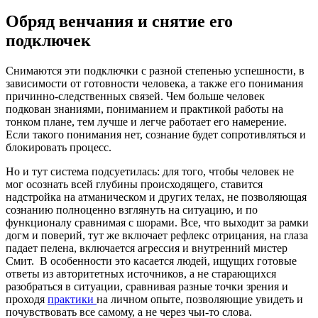
Обряд венчания и снятие его
подключек
Снимаются эти подключки с разной степенью успешности, в
зависимости от готовности человека, а также его понимания
причинно-следственных связей. Чем больше человек
подкован знаниями, пониманием и практикой работы на
тонком плане, тем лучше и легче работает его намерение.
Если такого понимания нет, сознание будет сопротивляться и
блокировать процесс.
Но и тут система подсуетилась: для того, чтобы человек не
мог осознать всей глубины происходящего, ставится
надстройка на атманическом и других телах, не позволяющая
сознанию полноценно взглянуть на ситуацию, и по
функционалу сравнимая с шорами. Все, что выходит за рамки
догм и поверий, тут же включает рефлекс отрицания, на глаза
падает пелена, включается агрессия и внутренний мистер
Смит. В особенности это касается людей, ищущих готовые
ответы из авторитетных источников, а не старающихся
разобраться в ситуации, сравнивая разные точки зрения и
проходя
практики
на личном опыте, позволяющие увидеть и
почувствовать все самому, а не через чьи-то слова.