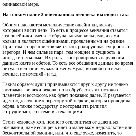
одинаковой мере.
На тонком плане 2 повенчанных человека выглядят так:
Обоим надеваются металлические ошейники, между
которыми висит цепь. То есть в процессе венчания ставятся
эти ошейники вместе с обручальными кольцами, а сами
кольца и являются ошейниками, проявленными на физике.
При этом к паре приставляется контролирующая сущность от
эгрегора. И чем сильнее пара, тем мощнее и сущность, а
иногда и несколько. Их роль – контролировать нарушения
данных клятв и обетов. То есть все обещания данные во время
ритуала венчания «уважай жену/ мужа, возлюби на веки
вечные, не изменяй» и т.д.
Таким образом души привязываются друг к другу не только
клятвами «во веки веков», но и обрубаются их потоки с
планетой и космосом, как будет показано далее. И разумеется
идет подключение к эгрегору той церкви, которая проводила
обряд, а также государству, с которым эта религия
сотрудничает, со всеми вытекающими.
Стоит человеку хоть немного отклониться от даденных
обещаний, даже если речь идет о маленьком недовольстве или
бесконтрольной эмоции, или, что еще хуже, изменить, то