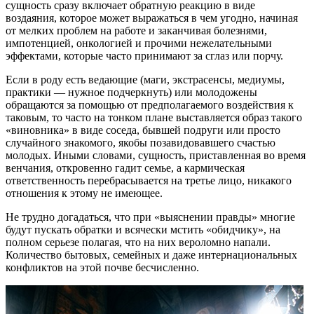
сущность сразу включает обратную реакцию в виде
воздаяния, которое может выражаться в чем угодно, начиная
от мелких проблем на работе и заканчивая болезнями,
импотенцией, онкологией и прочими нежелательными
эффектами, которые часто принимают за сглаз или порчу.
Если в роду есть ведающие (маги, экстрасенсы, медиумы,
практики — нужное подчеркнуть) или молодожены
обращаются за помощью от предполагаемого воздействия к
таковым, то часто на тонком плане выставляется образ такого
«виновника» в виде соседа, бывшей подруги или просто
случайного знакомого, якобы позавидовавшего счастью
молодых. Иными словами, сущность, приставленная во время
венчания, откровенно гадит семье, а кармическая
ответственность перебрасывается на третье лицо, никакого
отношения к этому не имеющее.
Не трудно догадаться, что при «выяснении правды» многие
будут пускать обратки и всячески мстить «обидчику», на
полном серьезе полагая, что на них вероломно напали.
Количество бытовых, семейных и даже интернациональных
конфликтов на этой почве бесчисленно.