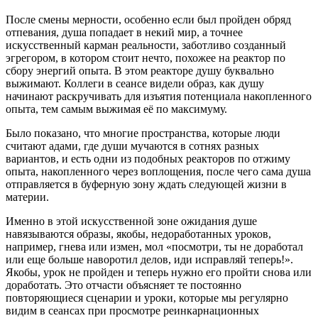
После смены мерности, особенно если был пройден обряд
отпевания, душа попадает в некий мир, а точнее
искусственный карман реальности, заботливо созданный
эгрегором, в котором стоит нечто, похожее на реактор по
сбору энергий опыта. В этом реакторе душу буквально
выжимают. Коллеги в сеансе видели образ, как душу
начинают раскручивать для изъятия потенциала накопленного
опыта, тем самым выжимая её по максимуму.
Было показано, что многие пространства, которые люди
считают адами, где души мучаются в сотнях разных
вариантов, и есть одни из подобных реакторов по отжиму
опыта, накопленного через воплощения, после чего сама душа
отправляется в буферную зону ждать следующей жизни в
материи.
Именно в этой искусственной зоне ожидания душе
навязываются образы, якобы, недоработанных уроков,
например, гнева или измен, мол «посмотри, ты не доработал
или еще больше наворотил делов, иди исправляй теперь!».
Якобы, урок не пройден и теперь нужно его пройти снова или
доработать. Это отчасти объясняет те постоянно
повторяющиеся сценарии и уроки, которые мы регулярно
видим в сеансах при просмотре реинкарнационных