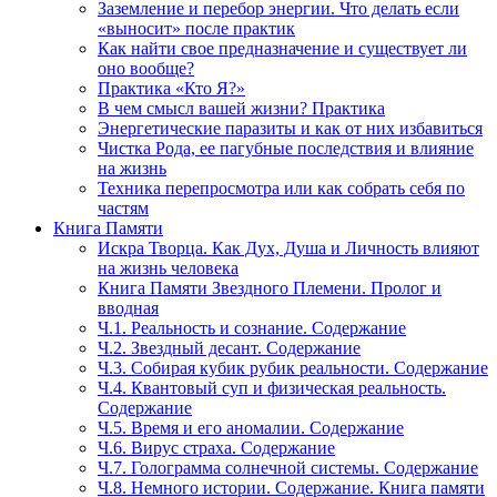
Заземление и перебор энергии. Что делать если
«выносит» после практик
Как найти свое предназначение и существует ли
оно вообще?
Практика «Кто Я?»
В чем смысл вашей жизни? Практика
Энергетические паразиты и как от них избавиться
Чистка Рода, ее пагубные последствия и влияние
на жизнь
Техника перепросмотра или как собрать себя по
частям
Книга Памяти
Искра Творца. Как Дух, Душа и Личность влияют
на жизнь человека
Книга Памяти Звездного Племени. Пролог и
вводная
Ч.1. Реальность и сознание. Содержание
Ч.2. Звездный десант. Содержание
Ч.3. Собирая кубик рубик реальности. Содержание
Ч.4. Квантовый суп и физическая реальность.
Содержание
Ч.5. Время и его аномалии. Содержание
Ч.6. Вирус страха. Содержание
Ч.7. Голограмма солнечной системы. Содержание
Ч.8. Немного истории. Содержание. Книга памяти