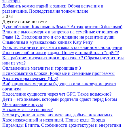
эгрегоры
Добавить комментарий
к записи Обряд венчания и
развенчание. Последствия на тонком плане
3 078
Другие статьи по теме
Духи облаков. Как помочь Земле? Антикризисный флешмоб
Влияние высокомерия и запретов на семейные отношения
Глава 12. Эволюция эго и его влияние на развитие души
Символизм в музыкальных клипах Katy Perry
Урок телекинеза и русского языка в осознанном сновидении
Иллюзия любви или вражды. Почему тонкий план "врёт"?
Как работает визуализация в практиках? Образы идут из тела
или из ума?
Оплавленные мегалиты и городища # 3
Психосоматика блоков. Родовые и семейные программы
Архитекторы перемен (Ч. 3)
Вибрационная медицина будущего или как звук исцеляет
организм
Подселение сущности через чат GPT. Такое возможно?
Дети – это экзамен, который родители сдают перед Богом
Ментальные вирусы
На каком языке говорим?
Земля рудник: инженерия материи, добыча ископаемых
Хаос искаженный и исконный. Новые коды Творца
Пирамиды Египта. Особенности архитектуры и энергетики