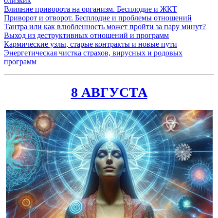
близких
Влияние приворота на организм. Бесплодие и ЖКТ
Приворот и отворот. Бесплодие и проблемы отношений
Тантра или как влюбленность может пройти за пару минут?
Выход из деструктивных отношений и программ
Кармические узлы, старые контракты и новые пути
Энергетическая чистка страхов, вирусных и родовых
программ
8 АВГУСТА