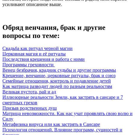
усиливают описанное выше.
Обряд венчания, брак и другие
вопросы по теме:
Свадьба
как ритуал черной магии
Церковная магия и её ритуалы
Последствия крещения и работа с ними
Программы греховности
Венец
безбрачия
, крадник судьбы и другие программы
Крещение, венчание, церковные ритуалы, брак и союз
Семейные отношения, контроль и подавление детей
Как
матрица
разводит
людей по разным реальностям
Великая
пустота
, рай и ад
Иллюзорные реальности Земли, как застрять в сансаре и 7
смертных грехов
Призыв родственных душ
Матрица невозможности. Как нас учат проявлять свою волю и
Силу
Метафизика вируса или как застрять в
Сансаре
Психология отношений. Влияние программ, сущностей и