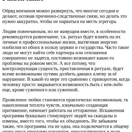
Обряд венчания можно развернуть, что многие сегодня и
делают, осознав причинно-следственные связи, но делать это
нужно аккуратно, чтобы не нарваться на месть эгрегора.
Людям повенчанным, но не живущим вместе, в особенности
рекомендуется развенчание, т.к. ритуал будет влиять на их
личные и профессиональные жизни, вытягивая энергию
изобилия из обоих в пользу церкви и государства. Часто такие
люди не могут найти себе партнера или отношения
совершенно не ладятся, постоянно возникают какие-то
проблемы на ровном месте. А все потому, что
контролирующая сущность, приставленная в ритуале, будет
всеми возможными путями долбить давших клятву за её
нарушение. В какой-то мере это сравнимо с приворотом, когда
человеку просто закрывается возможность быть с кем-либо
еще, кроме суженного или суженной.
Проявление любви становится практически невозможным, тк
накопленная теплота чувств, изначально создающая
притяжение, начинает работать на отторжение. Искаженная
программа буквально стимулирует людей на скандалы и
измены, вместо того, чтобы их объединять. Не забываем
также, что программа эта не одна, она подключается к общему
скопу иных программ-паразитов, присутствующих в поле