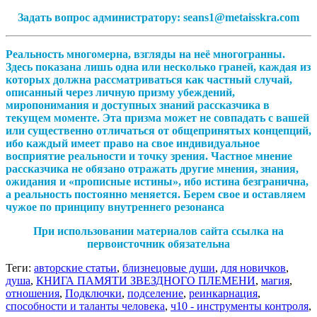
Задать вопрос администратору: seans1@metaisskra.com
Реальность многомерна, взгляды на неё многогранны.
Здесь показана лишь одна или несколько граней, каждая из
которых должна рассматриваться как частный случай,
описанный через личную призму убеждений,
миропонимания и доступных знаний рассказчика в
текущем моменте. Эта призма может не совпадать с вашей
или существенно отличаться от общепринятых концепций,
ибо каждый имеет право на свое индивидуальное
восприятие реальности и точку зрения. Частное мнение
рассказчика не обязано отражать другие мнения, знания,
ожидания и «прописные истины», ибо истина безгранична,
а реальность постоянно меняется. Берем свое и оставляем
чужое по принципу внутреннего резонанса
При использовании материалов сайта ссылка на
первоисточник обязательна
Теги:
авторские статьи
,
близнецовые души
,
для новичков
,
душа
,
КНИГА ПАМЯТИ ЗВЕЗДНОГО ПЛЕМЕНИ
,
магия
,
отношения
,
Подключки
,
подселение
,
реинкарнация
,
способности и таланты человека
,
ч10 - инструменты контроля
,