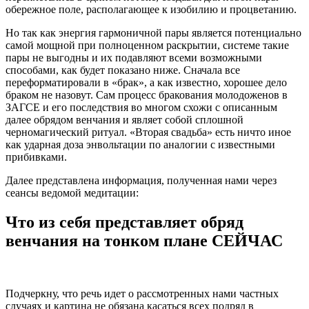
обережное поле, располагающее к изобилию и процветанию.
Но так как энергия гармоничной пары является потенциально
самой мощной при полноценном раскрытии, системе такие
пары не выгодны и их подавляют всеми возможными
способами, как будет показано ниже. Сначала все
переформатировали в «брак», а как известно, хорошее дело
браком не назовут. Сам процесс бракования молодоженов в
ЗАГСЕ и его последствия во многом схожи с описанным
далее обрядом венчания и являет собой сплошной
черномагический ритуал. «Вторая свадьба» есть ничто иное
как ударная доза энвольтации по аналогии с известными
прибивками.
Далее представлена информация, полученная нами через
сеансы ведомой медитации:
Что из себя представляет обряд
венчания на тонком плане СЕЙЧАС
Подчеркну, что речь идет о рассмотренных нами частных
случаях и картина не обязана касаться всех подряд в