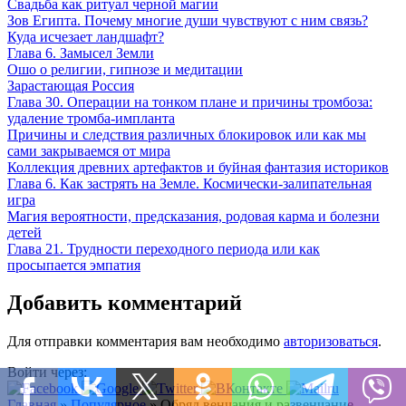
Свадьба как ритуал черной магии
Зов Египта. Почему многие души чувствуют с ним связь?
Куда исчезает ландшафт?
Глава 6. Замысел Земли
Ошо о религии, гипнозе и медитации
Зарастающая Россия
Глава 30. Операции на тонком плане и причины тромбоза:
удаление тромба-импланта
Причины и следствия различных блокировок или как мы
сами закрываемся от мира
Коллекция древних артефактов и буйная фантазия историков
Глава 6. Как застрять на Земле. Космически-залипательная
игра
Магия вероятности, предсказания, родовая карма и болезни
детей
Глава 21. Трудности переходного периода или как
просыпается эмпатия
Добавить комментарий
Для отправки комментария вам необходимо
авторизоваться
.
Войти через:
Главная
»
Популярное
»
Обряд венчания и развенчание.