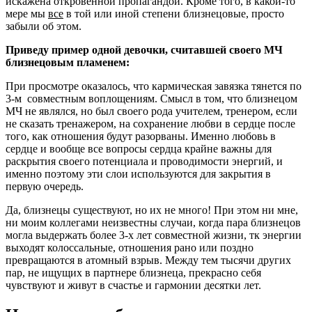
искажена откровенной пропагандой. Кроме того, в какой-то
мере мы
все
в той или иной степени близнецовые, просто
забыли об этом.
Приведу пример одной девочки, считавшей своего МЧ
близнецовым пламенем:
При просмотре оказалось, что кармическая завязка тянется по
3-м совместным воплощениям. Смысл в том, что близнецом
МЧ не являлся, но был своего рода учителем, тренером, если
не сказать тренажером, на сохранение любви в сердце после
того, как отношения будут разорваны. Именно любовь в
сердце и вообще все вопросы сердца крайне важны для
раскрытия своего потенциала и проводимости энергий, и
именно поэтому эти слои используются для закрытия в
первую очередь.
Да, близнецы существуют, но их не много! При этом ни мне,
ни моим коллегами неизвестны случаи, когда пара близнецов
могла выдержать более 3-х лет совместной жизни, тк энергии
выходят колоссальные, отношения рано или поздно
превращаются в атомный взрыв. Между тем тысячи других
пар, не ищущих в партнере близнеца, прекрасно себя
чувствуют и живут в счастье и гармонии десятки лет.