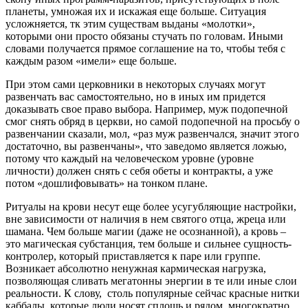
планеты, умножая их и искажая еще больше. Ситуация
усложняется, тк этим существам выданы «молотки»,
которыми они просто обязаны стучать по головам. Иными
словами получается прямое соглашение на то, чтобы тебя с
каждым разом «имели» еще больше.
При этом сами церковники в некоторых случаях могут
развенчать вас самостоятельно, но в иных им придется
доказывать свое право выбора. Например, муж подопечной
смог снять обряд в церкви, но самой подопечной на просьбу о
развенчании сказали, мол, «раз муж развенчался, значит этого
достаточно, вы развенчаны», что заведомо является ложью,
потому что каждый на человеческом уровне (уровне
личности) должен снять с себя обеты и контракты, а уже
потом «дошлифовывать» на тонком плане.
Ритуалы на крови несут еще более усугубляющие настройки,
вне зависимости от наличия в нем святого отца, жреца или
шамана. Чем больше магии (даже не осознанной), а кровь –
это магическая субстанция, тем больше и сильнее сущность-
контролер, который приставляется к паре или группе.
Возникает абсолютно ненужная кармическая нагрузка,
позволяющая сливать мегатонны энергии в те или иные слои
реальности. К слову, столь популярные сейчас красные нитки
каббалы, которые люди носят сплошь и рядом, многократно