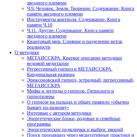
звездного племени
Ч.9. Человек. Земля. Творение. Содержание. Книга
памяти звездного племени
Инструменты контроля. Содержание. Книга
памяти Ч.10
Ч.11. Другие. Содержание. Книга памяти
звездного племени
Квантовый мир. Слияние и разделение веток
реальности
О методике
МЕТАИССКРА. Краткое описание методики
ведомой медитации
Регрессивный гипноз и МЕТАИССКРА.
Кардинальная разница
Эриксоновский гипноз, эстрадный, регрессивный,
МЕТАИССКРА
Мифы и легенды о гипнозе. Гипнологи и
гипнотизеры
О гипнозе на пальцах и общее правило «обычно
бывает по-разному»
Интервью с автором методики
Энергетические блоки, родовые и семейные
программы
Энергетические подключки и выброс эмоций
Поиск пропавших через медитативные практики и