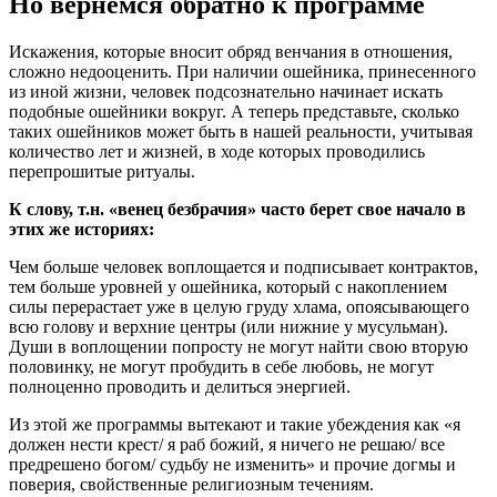
Но вернемся обратно к программе
Искажения, которые вносит обряд венчания в отношения,
сложно недооценить. При наличии ошейника, принесенного
из иной жизни, человек подсознательно начинает искать
подобные ошейники вокруг. А теперь представьте, сколько
таких ошейников может быть в нашей реальности, учитывая
количество лет и жизней, в ходе которых проводились
перепрошитые ритуалы.
К слову, т.н. «венец безбрачия» часто берет свое начало в
этих же историях:
Чем больше человек воплощается и подписывает контрактов,
тем больше уровней у ошейника, который с накоплением
силы перерастает уже в целую груду хлама, опоясывающего
всю голову и верхние центры (или нижние у мусульман).
Души в воплощении попросту не могут найти свою вторую
половинку, не могут пробудить в себе любовь, не могут
полноценно проводить и делиться энергией.
Из этой же программы вытекают и такие убеждения как «я
должен нести крест/ я раб божий, я ничего не решаю/ все
предрешено богом/ судьбу не изменить» и прочие догмы и
поверия, свойственные религиозным течениям.