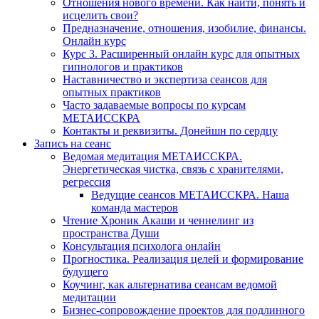
Отношения нового времени. Как найти, понять и
исцелить свои?
Предназначение, отношения, изобилие, финансы.
Онлайн курс
Курс 3. Расширенный онлайн курс для опытных
гипнологов и практиков
Наставничество и экспертиза сеансов для
опытных практиков
Часто задаваемые вопросы по курсам
МЕТАИССКРА
Контакты и реквизиты. Донейшн по сердцу
Запись на сеанс
Ведомая медитация МЕТАИССКРА.
Энергетическая чистка, связь с хранителями,
регрессия
Ведущие сеансов МЕТАИССКРА. Наша
команда мастеров
Чтение Хроник Акаши и ченнелинг из
пространства Души
Консультация психолога онлайн
Прогностика. Реализация целей и формирование
будущего
Коучинг, как альтернатива сеансам ведомой
медитации
Бизнес-сопровождение проектов для подлинного