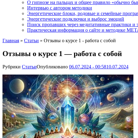
О гипнозе на пальцах и общее правило «обычно бы
Интервью с автором методики
Энергетические блоки, родовые и семейные прогр
Энергетические подключки и выброс эмоций
Поиск пропавших через медитативные практики и 
Практическая информация о сайте и методике М
Главная
»
Статьи
»
Отзывы о курсе 1 - работа с собой
Отзывы о курсе 1 — работа с собой
Рубрики
Статьи
Опубликовано
06.07.2024 - 00:58
10.07.2024