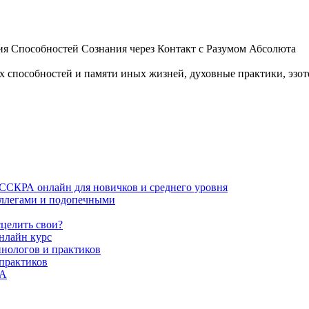
 Способностей Сознания через Контакт с Разумом Абсолюта
пособностей и памяти иных жизней, духовные практики, эзотер
ИССКРА онлайн для новичков и среднего уровня
коллегами и подопечными
сцелить свои?
нлайн курс
пнологов и практиков
 практиков
РА