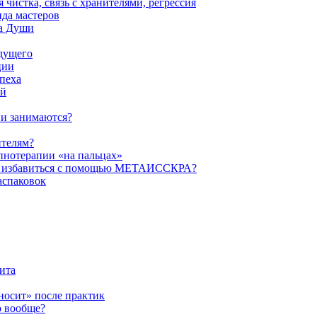
истка, связь с хранителями, регрессия
да мастеров
ва Души
удущего
ции
пеха
ой
ни занимаются?
ителям?
пнотерапии «на пальцах»
их избавиться с помощью МЕТАИССКРА?
аспаковок
ита
ыносит» после практик
о вообще?