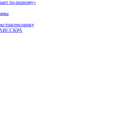
вает по-разному»
аммы
экстрасенсорику
ЕТАИССКРА