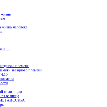
а жизнь
тям
а жизнь человека
ая
ржание
звездного племени
 памяти звездного племени
 Ч.10
 племени
ности
ой медитации
ая разница
й, МЕТАИССКРА
еры