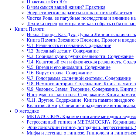
Практика «Кто Я?»
В чем смысл вашей жизни? Практика
Энергетические паразиты и как от них избавиться
Чистка Рода, ее пагубные последствия и влияние н
Техника перепросмотра или как собрать себя по час
Книга Памяти
Искра Творца. Как Дух, Душа и Личность влияют н
Книга Памяти Звездного Племени. Пролог и вводн
Ч.1. Реальность и сознание. Содержание
Ч.2. Звездный десант. Содержание
Ч.3. Собирая кубик рубик реальности. Содержание
Ч.4. Квантовый суп и физическая реальность. Соде
Ч.5. Время и его аномалии. Содержание
Ч.6. Вирус страха. Содержание
Ч.7. Голограмма солнечной системы. Содержание
Ч.8. Немного истории. Содержание. Книга памяти 
Ч.9. Человек. Земля. Творение. Содержание. Книга
Инструменты контроля. Содержание. Книга памяти
Ч.11. Другие. Содержание. Книга памяти звездного
Квантовый мир. Слияние и разделение веток реаль
О методике
МЕТАИССКРА. Краткое описание методики ведом
Регрессивный гипноз и МЕТАИССКРА. Кардинальн
Эриксоновский гипноз, эстрадный, регрессивны
Мифы и легенды о гипнозе. Гипнологи и гипнотиз