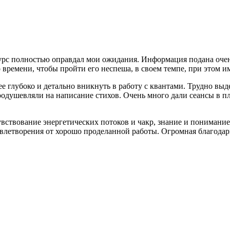
урс полностью оправдал мои ожидания. Информация подана очень
о времени, чтобы пройти его неспеша, в своем темпе, при этом 
 глубоко и детально вникнуть в работу с квантами. Трудно выде
одушевляли на написание стихов. Очень много дали сеансы в пл
увствование энергетических потоков и чакр, знание и понимание
влетворения от хорошо проделанной работы. Огромная благодарн