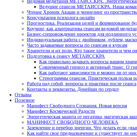
Ведомая медитация МЕТАИССКРА. Энергетическая ч
Ведущие сеансов МЕТАИССКРА. Наша коман
Чтение Хроник Акаши и ченнелинг из пространст
Консультация психолога онлайн
Прогностика. Реализация целей и формирование б
Коучинг, как альтернатива сеансам ведомой медита
Бизнес-сопровождение проектов для подлинного ус
Индивидуальная работа с двойником, дублем, маск
Часто задаваемые вопросы по сеансам и курсам
Хранители и их роли. Кто такие хранители и чем о
Подготовка к сеансу МЕТАИССКРА
Как правильно задавать вопросы вашим хран
Современный гипноз и активный транс. О ги
Как работают зависимости и можно ли от н
Стенограммы сеансов. Практическая польза р
Работа над собой, вопросы и практики после сеанса
Контакты и реквизиты. Донейшн по сердцу
Отзывы
Полезное
Манифест Свободного Сознания. Новая версия
Манифест Космической Радости
Энергетическая защита от негатива, магическая защ
МАНИФЕСТ СВОБОДНОГО ЧЕЛОВЕКА
Заземление и перебор энергии. Что делать если «в
Как найти свое предназначение и существует ли он