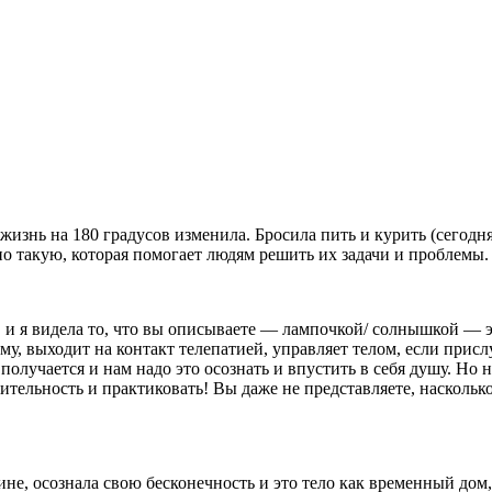
жизнь на 180 градусов изменила. Бросила пить и курить (сегодня 
о такую, которая помогает людям решить их задачи и проблемы.
, и я видела то, что вы описываете — лампочкой/ солнышкой — эт
 выходит на контакт телепатией, управляет телом, если прислуш
 получается и нам надо это осознать и впустить в себя душу. Но 
вительность и практиковать! Вы даже не представляете, наскольк
не, осознала свою бесконечность и это тело как временный дом