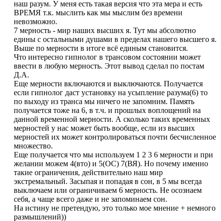
наш разум. У меня есть такая версия что эта мера и есть
ВРЕМЯ т.к. мыслить как мы мыслим без времени
невозможно.
7 мерность - мир наших высших я. Тут мы абсолютно
едины с остальными душами в пределах нашего высшего я.
Выше по мерности в итоге всё единым становится.
Что интересно гипнолог в трансовом состоянии может
ввести в любую мерность. Этот вывод сделал по постам
Д.А.
Еще мерности включаются и выключаются. Получается
если гипнолог даст установку на усыпление разума(6) то
по выходу из транса мы ничего не запомним. Память
получается тоже на 6, в т.ч. и прошлых воплощений на
данной временной мерности. А сколько таких временных
мерностей у нас может быть вообще, если из высших
мерностей их может контролироваться почти бесчисленное
множество.
Еще получается что мы используем 1 2 3 6 мерности и при
желании можем 4(вто) и 5(ОС) 7(ВЯ). Но почему именно
такие ограничения, действительно наш мир
экстремальный. Засыпая и попадая в сон, в 5 мы всегда
выключаем или ограничиваем 6 мерность. Не осознаем
себя, а чаще всего даже и не запоминаем сон.
На истину не претендую, это только мое мнение + немного
размышлений))