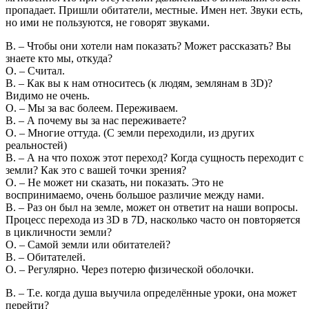
пропадает. Пришли обитатели, местные. Имен нет. Звуки есть,
но ими не пользуются, не говорят звуками.
В. – Чтобы они хотели нам показать? Может рассказать? Вы
знаете кто мы, откуда?
О. – Считал.
В. – Как вы к нам относитесь (к людям, землянам в 3D)?
Видимо не очень.
О. – Мы за вас болеем. Переживаем.
В. – А почему вы за нас переживаете?
О. – Многие оттуда. (С земли переходили, из других
реальностей)
В. – А на что похож этот переход? Когда сущность переходит с
земли? Как это с вашей точки зрения?
О. – Не может ни сказать, ни показать. Это не
воспринимаемо, очень большое различие между нами.
В. – Раз он был на земле, может он ответит на наши вопросы.
Процесс перехода из 3D в 7D, насколько часто он повторяется
в цикличности земли?
О. – Самой земли или обитателей?
В. – Обитателей.
О. – Регулярно. Через потерю физической оболочки.
В. – Т.е. когда душа выучила определённые уроки, она может
перейти?