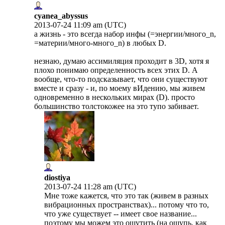
cyanea_abyssus
2013-07-24 11:09 am (UTC)
а жизнь - это всегда набор инфы (=энергии/много_n,
=материи/много-много_n) в любых D.
незнаю, думаю ассимиляция проходит в 3D, хотя я
плохо понимаю определенность всех этих D. А
вообще, что-то подсказывает, что они существуют
вместе и сразу - и, по моему вИдению, мы живем
одновременно в нескольких мирах (D). просто
большинство толстокожее на это тупо забивает.
diostiya
2013-07-24 11:28 am (UTC)
Мне тоже кажется, что это так (живем в разных
вибрационных пространствах)... потому что то,
что уже существует -- имеет свое название...
поэтому мы можем это ощутить (на ощупь, как