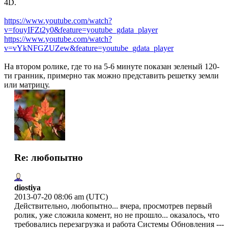
4D.
https://www.youtube.com/watch?
v=fouyIFZt2y0&feature=youtube_gdata_player
https://www.youtube.com/watch?
v=vYkNFGZUZew&feature=youtube_gdata_player
На втором ролике, где то на 5-6 минуте показан зеленый 120-
ти гранник, примерно так можно представить решетку земли
или матрицу.
Re: любопытно
diostiya
2013-07-20 08:06 am (UTC)
Действительно, любопытно... вчера, просмотрев первый
ролик, уже сложила комент, но не прошло... оказалось, что
требовались перезагрузка и работа Системы Обновления ---