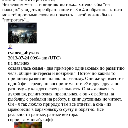
Читаешь комент -- и видишь знатока... хотелось бы "на
пальцах" увидеть преобразование из 3 в 4 и обратно... кто-то
может? простыми словами показать... чтоб можно было
"потрогать"...
cyanea_abyssus
2013-07-24 09:04 am (UTC)
на пальцах:
создавалась семья - два примерно одинаковых по развитию
чела, общие интересы и воззрения. Потом по каким-то
причинам развитие пошло по разному. Они живут вместе в
одной физ. среде, но воспринимают и её и друг друга по
разному - у каждого своя реальность. Она - я такая вся
духовная, религиозная, правильная, а он - с работы на
рыбалку, с рыбалки на работу, и книг духовных не читает.
Он - я так люблю природу, там все ответы, а она - из
мракобесия в барахольскую суету и обратно. Все -
реальности разные, разные вектора.
сорри, за многабукафф