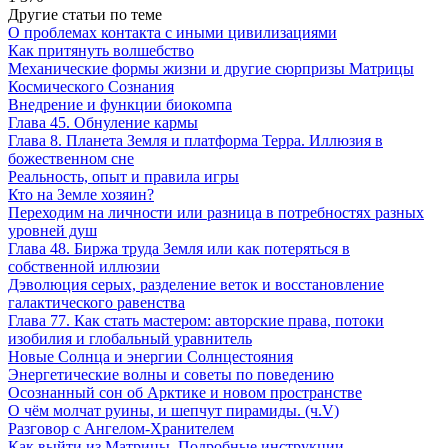
Другие статьи по теме
О проблемах контакта с иными цивилизациями
Как притянуть волшебство
Механические формы жизни и другие сюрпризы Матрицы
Космического Сознания
Внедрение и функции биокомпа
Глава 45. Обнуление кармы
Глава 8. Планета Земля и платформа Терра. Иллюзия в
божественном сне
Реальность, опыт и правила игры
Кто на Земле хозяин?
Переходим на личности или разница в потребностях разных
уровней душ
Глава 48. Биржа труда Земля или как потеряться в
собственной иллюзии
Дэволюция серых, разделение веток и восстановление
галактического равенства
Глава 77. Как стать мастером: авторские права, потоки
изобилия и глобальный уравнитель
Новые Солнца и энергии Солнцестояния
Энергетические волны и советы по поведению
Осознанный сон об Арктике и новом пространстве
О чём молчат руины, и шепчут пирамиды. (ч.V)
Разговор с Ангелом-Хранителем
Как выйти из Матрицы. Подробные инструкции