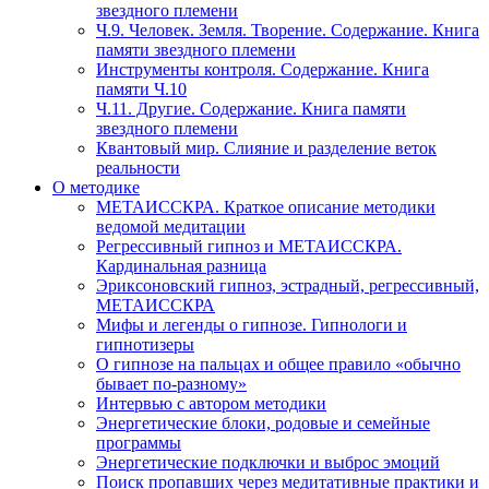
звездного племени
Ч.9. Человек. Земля. Творение. Содержание. Книга
памяти звездного племени
Инструменты контроля. Содержание. Книга
памяти Ч.10
Ч.11. Другие. Содержание. Книга памяти
звездного племени
Квантовый мир. Слияние и разделение веток
реальности
О методике
МЕТАИССКРА. Краткое описание методики
ведомой медитации
Регрессивный гипноз и МЕТАИССКРА.
Кардинальная разница
Эриксоновский гипноз, эстрадный, регрессивный,
МЕТАИССКРА
Мифы и легенды о гипнозе. Гипнологи и
гипнотизеры
О гипнозе на пальцах и общее правило «обычно
бывает по-разному»
Интервью с автором методики
Энергетические блоки, родовые и семейные
программы
Энергетические подключки и выброс эмоций
Поиск пропавших через медитативные практики и