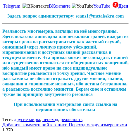
Telegram
ВКонтакте
YouTube
Дзен
Задать вопрос администратору: seans1@metaisskra.com
Реальность многомерна, взгляды на неё многогранны.
Здесь показана лишь одна или несколько граней, каждая из
которых должна рассматриваться как частный случай,
описанный через личную призму убеждений,
миропонимания и доступных знаний рассказчика в
текущем моменте. Эта призма может не совпадать с вашей
или существенно отличаться от общепринятых концепций,
ибо каждый имеет право на свое индивидуальное
восприятие реальности и точку зрения. Частное мнение
рассказчика не обязано отражать другие мнения, знания,
ожидания и «прописные истины», ибо истина безгранична,
а реальность постоянно меняется. Берем свое и оставляем
чужое по принципу внутреннего резонанса
При использовании материалов сайта ссылка на
первоисточник обязательна
Теги:
другие миры
,
переход
,
реальность
Добавить комментарий
к записи Переход между измерениями
1 370