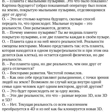
В. – Планета с мыльными пузырями. Это что было показано?
Картина будущего? (образ показанный оператору был похож
на землю, покрытую мыльными пузырями, отделяющимися
друг от друга)
О. – Это не столько картина будущего, сколько способ
передать то, что происходит. Мыльные пузыри – это
реальности. Они разъезжаются, делятся.
В. – Почему именно пузырями? Ты же видишь планету
покрытую пузырями, а не две планеты каждая в своём пузыре.
О. – Планета одна и на ней много реальностей. Реальности
смещены векторами. Можно представить так: есть планета,
которая находится в одном пузыре/реальности и при этом она
делится (как клетка), но остается единой физически, но две
реальности.
В. – Раз планета одна, но две реальности, чем они друг от
друга отличаются?
О. – Векторами развития. Чистотой помыслов.
В. – Как они себе представляют разъединение, с точки зрения
людей на земле? Возможен ли случай когда внутри одной
семьи один человек идет одним вектором, другой другим?
О. – Это будет происходить не за одну жизнь.
В. – Эти две реальности, это что – разные версии 3D, или 3D
и 5D?
О. – Нет. Текущая реальность со всем населением
преобразуется в 4D и из неё как бы клонируется новая 3D.