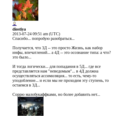
diostiya
2013-07-24 09:51 am (UTC)
Спасибо... попробую разобраться...
Получается, что 3Д -- это просто Жизнь, как набор
инфы, впечатлений... а 4Д -- это осознание типа: а что?
это было...
И тогда логически... для попадания в 5Д... где все
представляется нам "неведомым"... в 4Д должна
осуществляться ассимиляция... то есть, чему-то
уподобление... и если мы не проходим эту ступень, то
остаемся в 3Д...
Соррю малобукаффками, но более добавить нет...