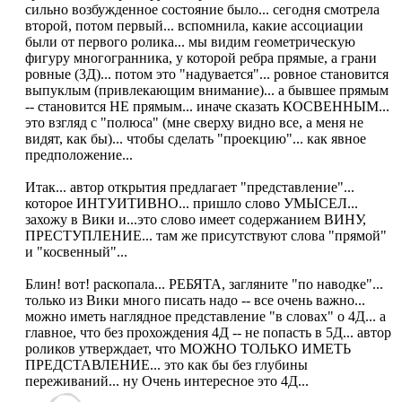
сильно возбужденное состояние было... сегодня смотрела
второй, потом первый... вспомнила, какие ассоциации
были от первого ролика... мы видим геометрическую
фигуру многогранника, у которой ребра прямые, а грани
ровные (3Д)... потом это "надувается"... ровное становится
выпуклым (привлекающим внимание)... а бывшее прямым
-- становится НЕ прямым... иначе сказать КОСВЕННЫМ...
это взгляд с "полюса" (мне сверху видно все, а меня не
видят, как бы)... чтобы сделать "проекцию"... как явное
предположение...
Итак... автор открытия предлагает "представление"...
которое ИНТУИТИВНО... пришло слово УМЫСЕЛ...
захожу в Вики и...это слово имеет содержанием ВИНУ,
ПРЕСТУПЛЕНИЕ... там же присутствуют слова "прямой"
и "косвенный"...
Блин! вот! раскопала... РЕБЯТА, загляните "по наводке"...
только из Вики много писать надо -- все очень важно...
можно иметь наглядное представление "в словах" о 4Д... а
главное, что без прохождения 4Д -- не попасть в 5Д... автор
роликов утверждает, что МОЖНО ТОЛЬКО ИМЕТЬ
ПРЕДСТАВЛЕНИЕ... это как бы без глубины
переживаний... ну Очень интересное это 4Д...