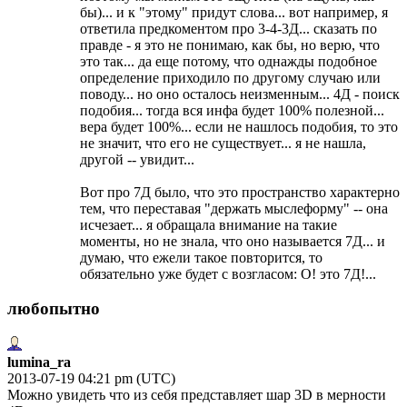
бы)... и к "этому" придут слова... вот например, я
ответила предкоментом про 3-4-3Д... сказать по
правде - я это не понимаю, как бы, но верю, что
это так... да еще потому, что однажды подобное
определение приходило по другому случаю или
поводу... но оно осталось неизменным... 4Д - поиск
подобия... тогда вся инфа будет 100% полезной...
вера будет 100%... если не нашлось подобия, то это
не значит, что его не существует... я не нашла,
другой -- увидит...
Вот про 7Д было, что это пространство характерно
тем, что переставая "держать мыслеформу" -- она
исчезает... я обращала внимание на такие
моменты, но не знала, что оно называется 7Д... и
думаю, что ежели такое повторится, то
обязательно уже будет с возгласом: О! это 7Д!...
любопытно
lumina_ra
2013-07-19 04:21 pm (UTC)
Можно увидеть что из себя представляет шар 3D в мерности