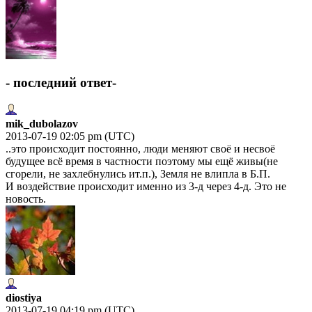
- последний ответ-
mik_dubolazov
2013-07-19 02:05 pm (UTC)
..это происходит постоянно, люди меняют своё и несвоё
будущее всё время в частности поэтому мы ещё живы(не
сгорели, не захлебнулись ит.п.), Земля не влипла в Б.П.
И воздействие происходит именно из 3-д через 4-д. Это не
новость.
diostiya
2013-07-19 04:19 pm (UTC)