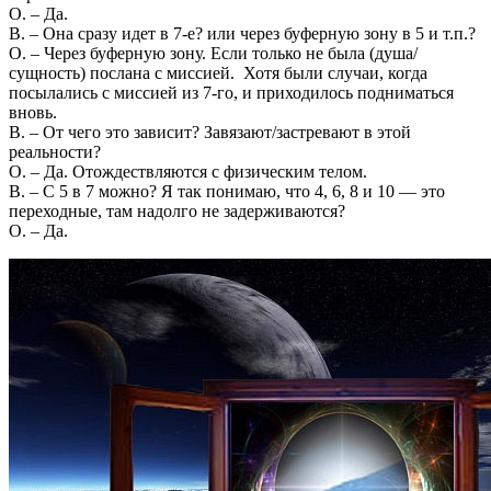
О. – Да.
В. – Она сразу идет в 7-е? или через буферную зону в 5 и т.п.?
О. – Через буферную зону. Если только не была (душа/
сущность) послана с миссией. Хотя были случаи, когда
посылались с миссией из 7-го, и приходилось подниматься
вновь.
В. – От чего это зависит? Завязают/застревают в этой
реальности?
О. – Да. Отождествляются с физическим телом.
В. – С 5 в 7 можно? Я так понимаю, что 4, 6, 8 и 10 — это
переходные, там надолго не задерживаются?
О. – Да.