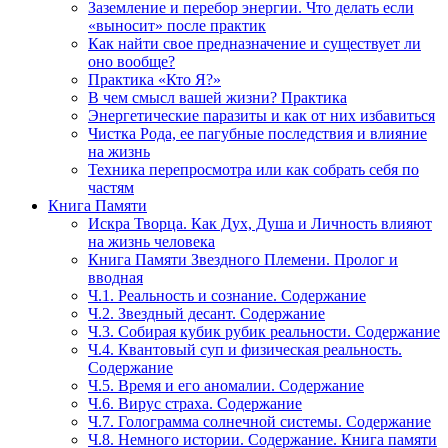
Заземление и перебор энергии. Что делать если
«выносит» после практик
Как найти свое предназначение и существует ли
оно вообще?
Практика «Кто Я?»
В чем смысл вашей жизни? Практика
Энергетические паразиты и как от них избавиться
Чистка Рода, ее пагубные последствия и влияние
на жизнь
Техника перепросмотра или как собрать себя по
частям
Книга Памяти
Искра Творца. Как Дух, Душа и Личность влияют
на жизнь человека
Книга Памяти Звездного Племени. Пролог и
вводная
Ч.1. Реальность и сознание. Содержание
Ч.2. Звездный десант. Содержание
Ч.3. Собирая кубик рубик реальности. Содержание
Ч.4. Квантовый суп и физическая реальность.
Содержание
Ч.5. Время и его аномалии. Содержание
Ч.6. Вирус страха. Содержание
Ч.7. Голограмма солнечной системы. Содержание
Ч.8. Немного истории. Содержание. Книга памяти