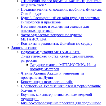
Отношения нового времени. Как найти, понять и
исцелить свои?
Предназначение, отношения, изобилие, финансы.
Онлайн курс
Курс 3. Расширенный онлайн курс для опытных
гипнологов и практиков
Наставничество и экспертиза сеансов для
опытных практиков
Часто задаваемые вопросы по курсам
МЕТАИССКРА
Контакты и реквизиты. Донейшн по сердцу
Запись на сеанс
Ведомая медитация МЕТАИССКРА.
Энергетическая чистка, связь с хранителями,
регрессия
Ведущие сеансов МЕТАИССКРА. Наша
команда мастеров
Чтение Хроник Акаши и ченнелинг из
пространства Души
Консультация психолога онлайн
Прогностика. Реализация целей и формирование
будущего
Коучинг, как альтернатива сеансам ведомой
медитации
Бизнес-сопровождение проектов для подлинного