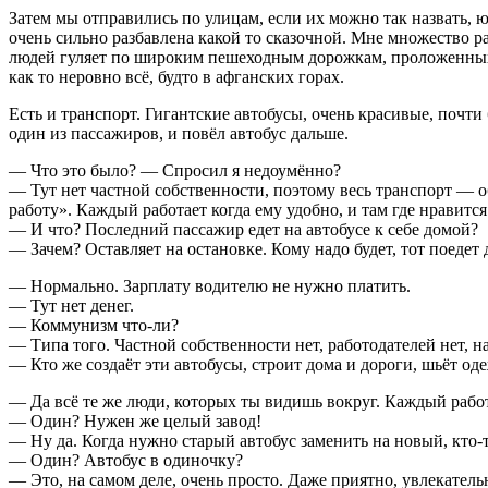
Затем мы отправились по улицам, если их можно так назвать, 
очень сильно разбавлена какой то сказочной. Мне множество 
людей гуляет по широким пешеходным дорожкам, проложенных пр
как то неровно всё, будто в афганских горах.
Есть и транспорт. Гигантские автобусы, очень красивые, почти 
один из пассажиров, и повёл автобус дальше.
— Что это было? — Спросил я недоумённо?
— Тут нет частной собственности, поэтому весь транспорт — о
работу». Каждый работает когда ему удобно, и там где нравится
— И что? Последний пассажир едет на автобусе к себе домой?
— Зачем? Оставляет на остановке. Кому надо будет, тот поедет
— Нормально. Зарплату водителю не нужно платить.
— Тут нет денег.
— Коммунизм что-ли?
— Типа того. Частной собственности нет, работодателей нет, н
— Кто же создаёт эти автобусы, строит дома и дороги, шьёт од
— Да всё те же люди, которых ты видишь вокруг. Каждый работа
— Один? Нужен же целый завод!
— Ну да. Когда нужно старый автобус заменить на новый, кто-то
— Один? Автобус в одиночку?
— Это, на самом деле, очень просто. Даже приятно, увлекател