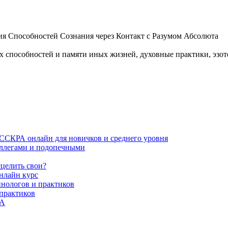
 Способностей Сознания через Контакт с Разумом Абсолюта
пособностей и памяти иных жизней, духовные практики, эзотер
ИССКРА онлайн для новичков и среднего уровня
коллегами и подопечными
сцелить свои?
нлайн курс
пнологов и практиков
 практиков
РА