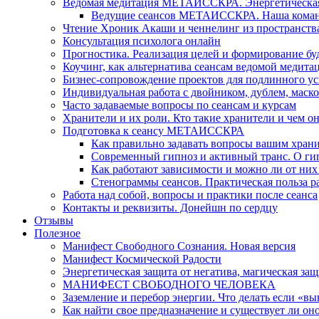
Ведомая медитация МЕТАИССКРА. Энергетическая ч
Ведущие сеансов МЕТАИССКРА. Наша коман
Чтение Хроник Акаши и ченнелинг из пространст
Консультация психолога онлайн
Прогностика. Реализация целей и формирование б
Коучинг, как альтернатива сеансам ведомой медита
Бизнес-сопровождение проектов для подлинного ус
Индивидуальная работа с двойником, дублем, маск
Часто задаваемые вопросы по сеансам и курсам
Хранители и их роли. Кто такие хранители и чем о
Подготовка к сеансу МЕТАИССКРА
Как правильно задавать вопросы вашим хран
Современный гипноз и активный транс. О ги
Как работают зависимости и можно ли от н
Стенограммы сеансов. Практическая польза р
Работа над собой, вопросы и практики после сеанса
Контакты и реквизиты. Донейшн по сердцу
Отзывы
Полезное
Манифест Свободного Сознания. Новая версия
Манифест Космической Радости
Энергетическая защита от негатива, магическая защ
МАНИФЕСТ СВОБОДНОГО ЧЕЛОВЕКА
Заземление и перебор энергии. Что делать если «в
Как найти свое предназначение и существует ли он