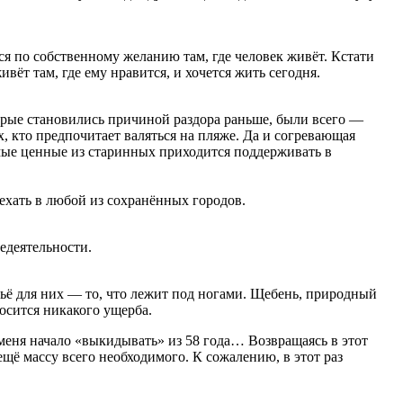
тся по собственному желанию там, где человек живёт. Кстати
вёт там, где ему нравится, и хочется жить сегодня.
орые становились причиной раздора раньше, были всего —
 кто предпочитает валяться на пляже. Да и согревающая
амые ценные из старинных приходится поддерживать в
хать в любой из сохранённых городов.
едеятельности.
рьё для них — то, что лежит под ногами. Щебень, природный
носится никакого ущерба.
 меня начало «выкидывать» из 58 года… Возвращаясь в этот
ещё массу всего необходимого. К сожалению, в этот раз