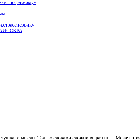
вает по-разному»
аммы
экстрасенсорику
ЕТАИССКРА
, и тушка, и мысли. Только словами сложно выразить… Может про