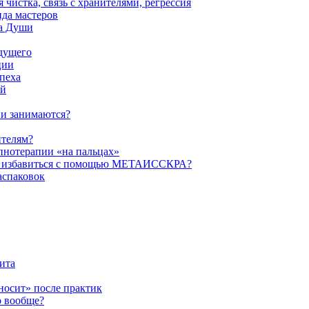
истка, связь с хранителями, регрессия
да мастеров
ва Души
удущего
ции
пеха
ой
ни занимаются?
ителям?
пнотерапии «на пальцах»
их избавиться с помощью МЕТАИССКРА?
аспаковок
ита
ыносит» после практик
о вообще?