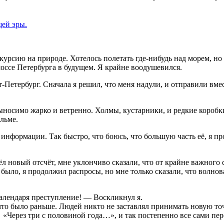
щей эры.
курсию на природе. Хотелось полетать где-нибудь над морем, но
оссе Петербурга в будущем. Я крайне воодушевился.
кт-Петербург. Сначала я решил, что меня надули, и отправили вме
ыносимо жарко и ветренно. Холмы, кустарники, и редкие коробки
ильме.
нформации. Так быстро, что боюсь, что большую часть её, я про
ёл новый отсчёт, мне уклончиво сказали, что от крайне важного
ое было, я продолжил распросы, но мне только сказали, что волн
календаря преступление! — Воскликнул я.
 что было раньше. Людей никто не заставлял принимать новую т
«Через три с половиной года…», и так постепенно все сами пе