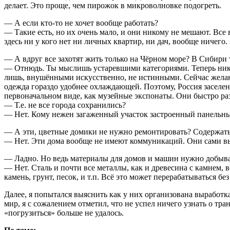
делает. Это проще, чем пирожок в микроволновке подогреть.
— А если кто-то не хочет вообще работать?
— Такие есть, но их очень мало, и они никому не мешают. Все в
здесь ни у кого нет ни личных квартир, ни дач, вообще ничего.
— А вдруг все захотят жить только на Чёрном море? В Сибири 
— Отнюдь. Ты мыслишь устаревшими категориями. Теперь никт
лишь, внушёнными искусственно, не истинными. Сейчас желающ
одежда гораздо удобнее охлаждающей. Поэтому, Россия заселе
первоначальном виде, как музейные экспонаты. Они быстро ра
— Т.е. не все города сохранились?
— Нет. Кому нежен загаженный участок застроенный панельны
— А эти, цветные домики не нужно ремонтировать? Содержат
— Нет. Эти дома вообще не имеют коммуникаций. Они сами вы
— Ладно. Но ведь материалы для домов и машин нужно добыв
— Нет. Сталь и почти все металлы, как и древесина с камнем
камень, грунт, песок, и т.п. Всё это может перерабатываться б
Далее, я попытался выяснить как у них организована выработка
мир, я с сожалением отметил, что не успел ничего узнать о тра
«погрузиться» больше не удалось.