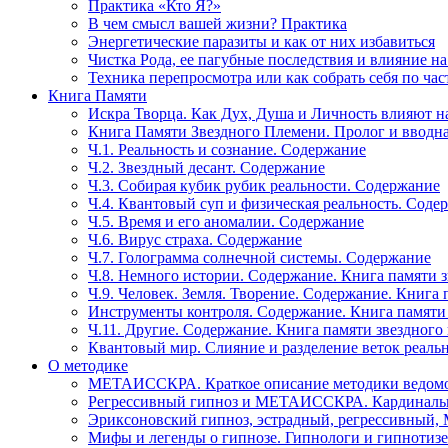
Практика «Кто Я?»
В чем смысл вашей жизни? Практика
Энергетические паразиты и как от них избавиться
Чистка Рода, ее пагубные последствия и влияние н
Техника перепросмотра или как собрать себя по час
Книга Памяти
Искра Творца. Как Дух, Душа и Личность влияют н
Книга Памяти Звездного Племени. Пролог и вводн
Ч.1. Реальность и сознание. Содержание
Ч.2. Звездный десант. Содержание
Ч.3. Собирая кубик рубик реальности. Содержание
Ч.4. Квантовый суп и физическая реальность. Соде
Ч.5. Время и его аномалии. Содержание
Ч.6. Вирус страха. Содержание
Ч.7. Голограмма солнечной системы. Содержание
Ч.8. Немного истории. Содержание. Книга памяти 
Ч.9. Человек. Земля. Творение. Содержание. Книга
Инструменты контроля. Содержание. Книга памяти
Ч.11. Другие. Содержание. Книга памяти звездного
Квантовый мир. Слияние и разделение веток реаль
О методике
МЕТАИССКРА. Краткое описание методики ведом
Регрессивный гипноз и МЕТАИССКРА. Кардинальн
Эриксоновский гипноз, эстрадный, регрессивны
Мифы и легенды о гипнозе. Гипнологи и гипнотиз