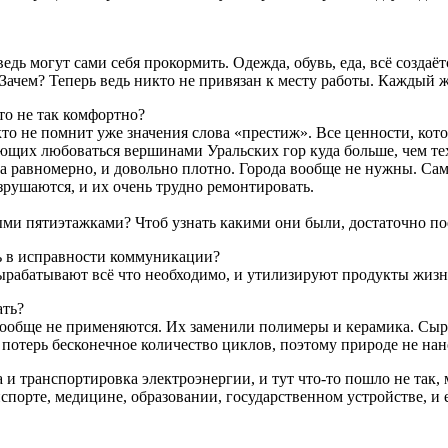
едь могут сами себя прокормить. Одежда, обувь, еда, всё создаё
 Зачем? Теперь ведь никто не привязан к месту работы. Каждый жи
то не так комфортно?
о не помнит уже значения слова «престиж». Все ценности, кот
их любоваться вершинами Уральских гор куда больше, чем тех,
на равномерно, и довольно плотно. Города вообще не нужны. С
зрушаются, и их очень трудно ремонтировать.
ми пятиэтажками? Чтоб узнать какими они были, достаточно пое
ь в исправности коммуникации?
рабатывают всё что необходимо, и утилизируют продукты жизн
ать?
, вообще не применяются. Их заменили полимеры и керамика. Сы
ез потерь бесконечное количество циклов, поэтому природе не на
 и транспортировка электроэнергии, и тут что-то пошло не так,
нспорте, медицине, образовании, государственном устройстве, и 