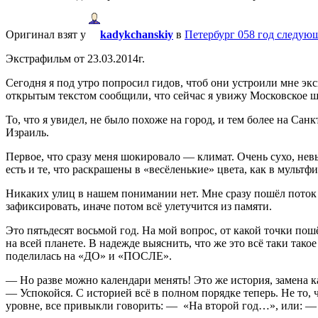
Оригинал взят у
kadykchanskiy
в
Петербург 058 год следую
Экстрафильм от 23.03.2014г.
Сегодня я под утро попросил гидов, чтоб они устроили мне экс
открытым текстом сообщили, что сейчас я увижу Московское ш
То, что я увидел, не было похоже на город, и тем более на Сан
Израиль.
Первое, что сразу меня шокировало — климат. Очень сухо, нев
есть и те, что раскрашены в «весёленькие» цвета, как в мультф
Никаких улиц в нашем понимании нет. Мне сразу пошёл поток и
зафиксировать, иначе потом всё улетучится из памяти.
Это пятьдесят восьмой год. На мой вопрос, от какой точки пош
на всей планете. В надежде выяснить, что же это всё таки так
поделилась на «ДО» и «ПОСЛЕ».
— Но разве можно календари менять! Это же история, замена 
— Успокойся. С историей всё в полном порядке теперь. Не то,
уровне, все привыкли говорить: — «На второй год…», или: — 