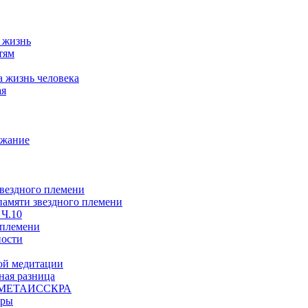
а жизнь
тям
а жизнь человека
ая
ржание
звездного племени
 памяти звездного племени
 Ч.10
 племени
ности
ой медитации
ая разница
й, МЕТАИССКРА
еры