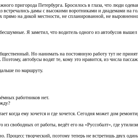
южного пригорода Петербурга. Бросилось в глаза, что люди одев
раз встречались дамы с высокими воротниками и диадемами на г
ямо на дикой местности, не спланированной, не выровненной, к
бесшумные. Я заметил, что водитель одного из автобусов вышел н
бщественный. Но нанимать на постоянную работу тут не принято
. Поэтому, автобусы водят те, кому это нравится, из числа пасса
 дальше по маршруту.
аёмных работников нет.
ежду?
ет когда ему хочется и где хочется. Сегодня может дом ремонтир
 из свободных от работы, ведёт его на «Руссобалт», где утилизи
ьно. Процесс творческий, поэтому теперь не встретишь двух оди