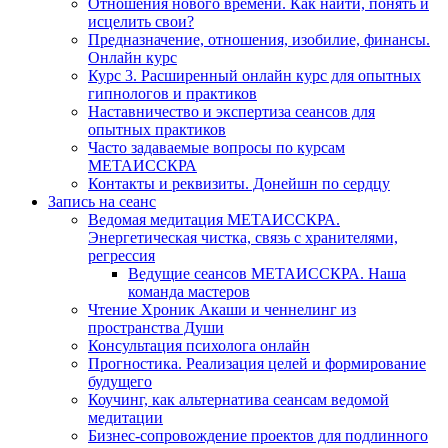
Отношения нового времени. Как найти, понять и
исцелить свои?
Предназначение, отношения, изобилие, финансы.
Онлайн курс
Курс 3. Расширенный онлайн курс для опытных
гипнологов и практиков
Наставничество и экспертиза сеансов для
опытных практиков
Часто задаваемые вопросы по курсам
МЕТАИССКРА
Контакты и реквизиты. Донейшн по сердцу
Запись на сеанс
Ведомая медитация МЕТАИССКРА.
Энергетическая чистка, связь с хранителями,
регрессия
Ведущие сеансов МЕТАИССКРА. Наша
команда мастеров
Чтение Хроник Акаши и ченнелинг из
пространства Души
Консультация психолога онлайн
Прогностика. Реализация целей и формирование
будущего
Коучинг, как альтернатива сеансам ведомой
медитации
Бизнес-сопровождение проектов для подлинного