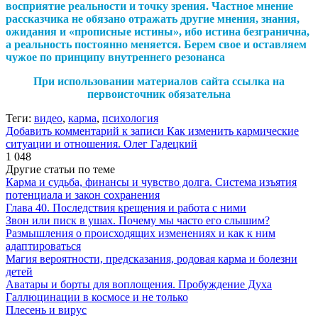
восприятие реальности и точку зрения. Частное мнение
рассказчика не обязано отражать другие мнения, знания,
ожидания и «прописные истины», ибо истина безгранична,
а реальность постоянно меняется. Берем свое и оставляем
чужое по принципу внутреннего резонанса
При использовании материалов сайта ссылка на
первоисточник обязательна
Теги:
видео
,
карма
,
психология
Добавить комментарий
к записи Как изменить кармические
ситуации и отношения. Олег Гадецкий
1 048
Другие статьи по теме
Карма и судьба, финансы и чувство долга. Система изъятия
потенциала и закон сохранения
Глава 40. Последствия крещения и работа с ними
Звон или писк в ушах. Почему мы часто его слышим?
Размышления о происходящих изменениях и как к ним
адаптироваться
Магия вероятности, предсказания, родовая карма и болезни
детей
Аватары и борты для воплощения. Пробуждение Духа
Галлюцинации в космосе и не только
Плесень и вирус