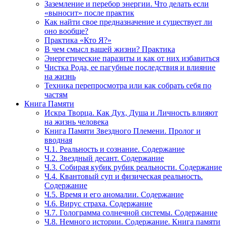
Заземление и перебор энергии. Что делать если
«выносит» после практик
Как найти свое предназначение и существует ли
оно вообще?
Практика «Кто Я?»
В чем смысл вашей жизни? Практика
Энергетические паразиты и как от них избавиться
Чистка Рода, ее пагубные последствия и влияние
на жизнь
Техника перепросмотра или как собрать себя по
частям
Книга Памяти
Искра Творца. Как Дух, Душа и Личность влияют
на жизнь человека
Книга Памяти Звездного Племени. Пролог и
вводная
Ч.1. Реальность и сознание. Содержание
Ч.2. Звездный десант. Содержание
Ч.3. Собирая кубик рубик реальности. Содержание
Ч.4. Квантовый суп и физическая реальность.
Содержание
Ч.5. Время и его аномалии. Содержание
Ч.6. Вирус страха. Содержание
Ч.7. Голограмма солнечной системы. Содержание
Ч.8. Немного истории. Содержание. Книга памяти