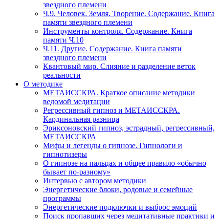
звездного племени
Ч.9. Человек. Земля. Творение. Содержание. Книга
памяти звездного племени
Инструменты контроля. Содержание. Книга
памяти Ч.10
Ч.11. Другие. Содержание. Книга памяти
звездного племени
Квантовый мир. Слияние и разделение веток
реальности
О методике
МЕТАИССКРА. Краткое описание методики
ведомой медитации
Регрессивный гипноз и МЕТАИССКРА.
Кардинальная разница
Эриксоновский гипноз, эстрадный, регрессивный,
МЕТАИССКРА
Мифы и легенды о гипнозе. Гипнологи и
гипнотизеры
О гипнозе на пальцах и общее правило «обычно
бывает по-разному»
Интервью с автором методики
Энергетические блоки, родовые и семейные
программы
Энергетические подключки и выброс эмоций
Поиск пропавших через медитативные практики и