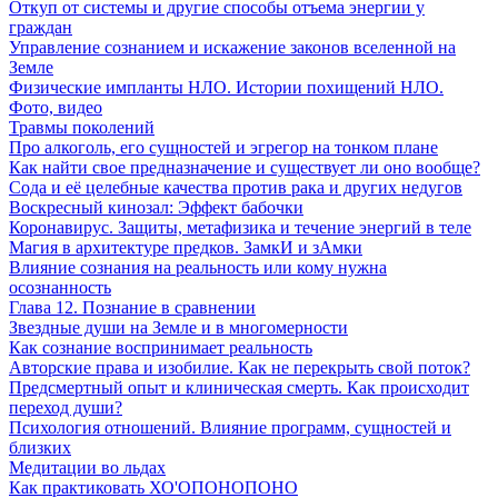
Откуп от системы и другие способы отъема энергии у
граждан
Управление сознанием и искажение законов вселенной на
Земле
Физические импланты НЛО. Истории похищений НЛО.
Фото, видео
Травмы поколений
Про алкоголь, его сущностей и эгрегор на тонком плане
Как найти свое предназначение и существует ли оно вообще?
Сода и её целебные качества против рака и других недугов
Воскресный кинозал: Эффект бабочки
Коронавирус. Защиты, метафизика и течение энергий в теле
Магия в архитектуре предков. ЗамкИ и зАмки
Влияние сознания на реальность или кому нужна
осознанность
Глава 12. Познание в сравнении
Звездные души на Земле и в многомерности
Как сознание воспринимает реальность
Авторские права и изобилие. Как не перекрыть свой поток?
Предсмертный опыт и клиническая смерть. Как происходит
переход души?
Психология отношений. Влияние программ, сущностей и
близких
Медитации во льдах
Как практиковать ХО'ОПОНОПОНО