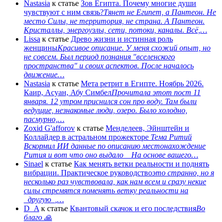
Nastasia
к статье
Зов Египта. Почему многие души
чувствуют с ним связь?
Тянет не Египет, а Пантеон. Не
место Силы, не территория, не страна. А Пантеон.
Кристаллы, энергоузлы, сети, потоки, каналы. Всё,…
Lissa
к статье
Древо жизни и истинная роль
женщины
Красивое описание. У меня схожий опыт, но
не совсем. Был период познания "вселенского
пространства" и своих аспектов. После началось
движение…
Nastasia
к статье
Мета ретрит в Египте. Ноябрь 2026.
Каир, Асуан, Абу Симбел
Прочитала этот пост 11
января. 12 утром приснился сон про воду. Там были
ведущие, незнакомые люди, озеро. Было холодно,
пасмурно,…
Zoxid G'afforov
к статье
Менделеев, Эйнштейн и
Коллайдер в астральном прожекторе
Тема Ритий
Вскормил ИИ данные по описанию местонахождение
Рития и вот что оно выдало На основе вашего…
Sinael
к статье
Как менять ветки реальности и поднять
вибрации. Практическое руководство
это странно, но я
несколько раз чувствовала, как нам всем и сразу некие
силы стремятся поменять ветку реальности на
_другую_,…
D_A
к статье
Квантовый скачок и его последствия
Во
благо 🙏