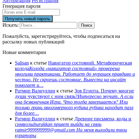
Авторизация
Регистрация
Генерация пароля
Искать:
Поиск
Пожалуйста, зарегистрируйтесь, чтобы подписаться на
рассылку новых публикаций
Новые комментарии
Salisan
к статье
Навигатор состояний. Метафорическая
колода
Колода «навигатор состояний» проверена
многими практиками. Работает до мурашек правдиво и
честно. Не скроешь состояние. Вывести на инсайт
помогает и…
Ратмир Валиуллин
к статье
Зов Египта. Почему многие
души чувствуют с ним связь?
Интересно звучит. А если
она безконечная Игра. Что тогда завершается? Или
только грань многомерного кубика рубика находит пазл
для более…
Ратмир Валиуллин
к статье
Древние письмена, коды и
символы
hurakkan привет выйди на связь
ratmir999999999@gmail.com На меня выходили твои
кураторы