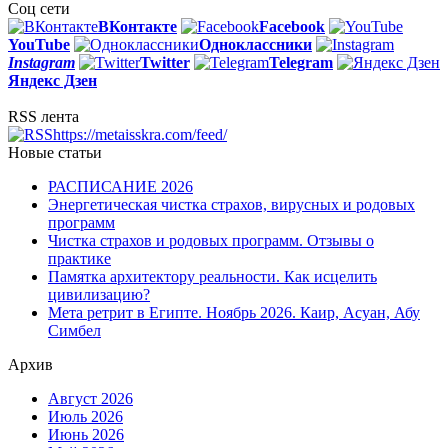
Соц сети
ВКонтакте
Facebook
You
Tube
Одноклассники
Instagram
Twitter
Telegram
Яндекс Дзен
RSS лента
https://metaisskra.com/feed/
Новые статьи
РАСПИСАНИЕ 2026
Энергетическая чистка страхов, вирусных и родовых
программ
Чистка страхов и родовых программ. Отзывы о
практике
Памятка архитектору реальности. Как исцелить
цивилизацию?
Мета ретрит в Египте. Ноябрь 2026. Каир, Асуан, Абу
Симбел
Архив
Август 2026
Июль 2026
Июнь 2026