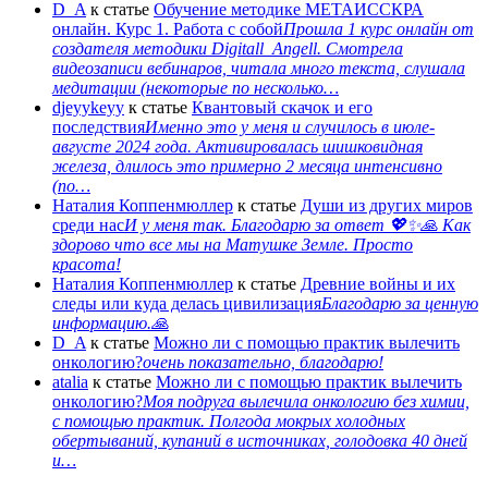
D_A
к статье
Обучение методике МЕТАИССКРА
онлайн. Курс 1. Работа с собой
Прошла 1 курс онлайн от
создателя методики Digitall_Angell. Смотрела
видеозаписи вебинаров, читала много текста, слушала
медитации (некоторые по несколько…
djeyykeyy
к статье
Квантовый скачок и его
последствия
Именно это у меня и случилось в июле-
августе 2024 года. Активировалась шишковидная
железа, длилось это примерно 2 месяца интенсивно
(по…
Наталия Коппенмюллер
к статье
Души из других миров
среди нас
И у меня так. Благодарю за ответ 💖✨️🙏 Как
здорово что все мы на Матушке Земле. Просто
красота!
Наталия Коппенмюллер
к статье
Древние войны и их
следы или куда делась цивилизация
Благодарю за ценную
информацию.🙏
D_A
к статье
Можно ли с помощью практик вылечить
онкологию?
очень показательно, благодарю!
atalia
к статье
Можно ли с помощью практик вылечить
онкологию?
Моя подруга вылечила онкологию без химии,
с помощью практик. Полгода мокрых холодных
обертываний, купаний в источниках, голодовка 40 дней
и…