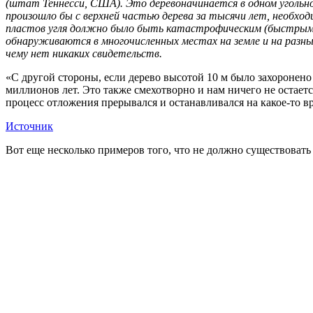
(штат Теннесси, США). Это деревоначинается в одном угольном
произошло бы с верхней частью дерева за тысячи лет, необходи
пластов угля должно было быть катастрофическим (быстрым), 
обнаруживаются в многочисленных местах на земле и на разны
чему нет никаких свидетельств.
«С другой стороны, если дерево высотой 10 м было захоронено 
миллионов лет. Это также смехотворно и нам ничего не остаетс
процесс отложения прерывался и останавливался на какое-то 
Источник
Вот еще несколько примеров того, что не должно существовать