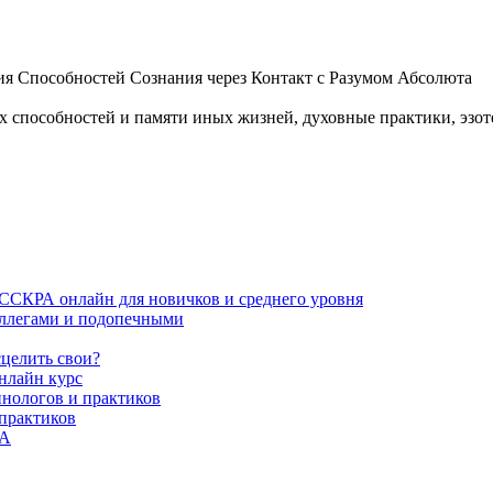
 Способностей Сознания через Контакт с Разумом Абсолюта
пособностей и памяти иных жизней, духовные практики, эзотер
ИССКРА онлайн для новичков и среднего уровня
коллегами и подопечными
сцелить свои?
нлайн курс
пнологов и практиков
 практиков
РА