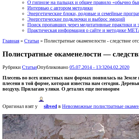
О гипнозе на пальцах и общее правило «обычно бы
Интервью с автором методики
Энергетические блоки, родовые и семейные прогр
Энергетические подключки и выброс эмоций
Поиск пропавших через медитативные практики и 
Практическая информация о сайте и методике М
Главная
»
Статьи
»
Полистратные окаменелости - следствие отс
Полистратные окаменелости — следстви
Рубрики
Статьи
Опубликовано
05.07.2014 - 13:32
04.02.2020
Плесень во всех известных нам формах появилась на Земле 
плесени в той форме, которая известна нам сегодня. Деревья
воздуху. Прилагаю улики
.
О деталях еще поговорим
Оригинал взят у
sibved
в
Невозможные полистратные окаме