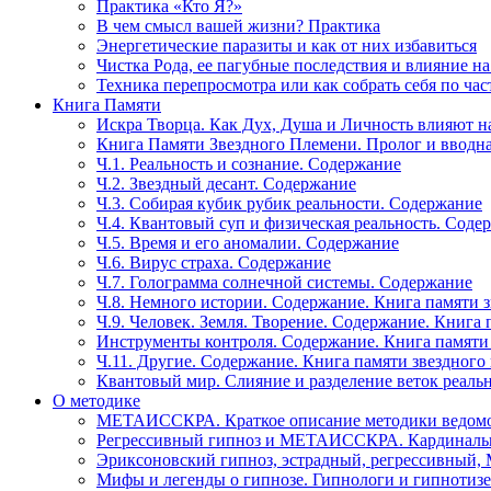
Практика «Кто Я?»
В чем смысл вашей жизни? Практика
Энергетические паразиты и как от них избавиться
Чистка Рода, ее пагубные последствия и влияние н
Техника перепросмотра или как собрать себя по час
Книга Памяти
Искра Творца. Как Дух, Душа и Личность влияют н
Книга Памяти Звездного Племени. Пролог и вводн
Ч.1. Реальность и сознание. Содержание
Ч.2. Звездный десант. Содержание
Ч.3. Собирая кубик рубик реальности. Содержание
Ч.4. Квантовый суп и физическая реальность. Соде
Ч.5. Время и его аномалии. Содержание
Ч.6. Вирус страха. Содержание
Ч.7. Голограмма солнечной системы. Содержание
Ч.8. Немного истории. Содержание. Книга памяти 
Ч.9. Человек. Земля. Творение. Содержание. Книга
Инструменты контроля. Содержание. Книга памяти
Ч.11. Другие. Содержание. Книга памяти звездного
Квантовый мир. Слияние и разделение веток реаль
О методике
МЕТАИССКРА. Краткое описание методики ведом
Регрессивный гипноз и МЕТАИССКРА. Кардинальн
Эриксоновский гипноз, эстрадный, регрессивны
Мифы и легенды о гипнозе. Гипнологи и гипнотиз