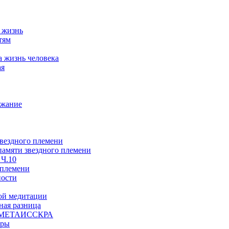
а жизнь
тям
а жизнь человека
ая
ржание
звездного племени
 памяти звездного племени
 Ч.10
 племени
ности
ой медитации
ая разница
й, МЕТАИССКРА
еры