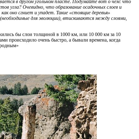
ивается в другом угольном пласте. Подумайте вот о чем: что
стов угла? Очевидно, что образование осадочных слоев и
ак оно сгниет и упадет. Такие «стоящие деревья»
 (необходимые для эволюции), втискиваются между слоями,
жились бы слои толщиной в 1000 км, или 10 000 км за 10
ами происходило очень быстро, а бывали времена, когда
нородным»