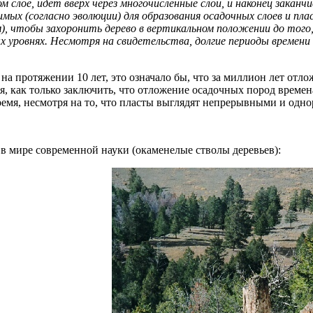
 слое, идет вверх через многочисленные слои, и наконец заканч
мых (согласно эволюции) для образования осадочных слоев и пла
чтобы захоронить дерево в вертикальном положении до того, к
х уровнях. Несмотря на свидетельства, долгие периоды времени
на протяжении 10 лет, это означало бы, что за миллион лет отло
я, как только заключить, что отложение осадочных пород времен
время, несмотря на то, что пласты выглядят непрерывными и од
 в мире современной науки (окаменелые стволы деревьев):