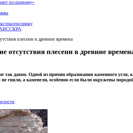
вает по-разному»
аммы
экстрасенсорику
ЕТАИССКРА
утствия плесени в древние времена
е отсутствия плесени в древние времен
не так давно. Одной из причин образования каменного угля, 
 не гнили, а каменели, особенно если были окружены породой 
нелости