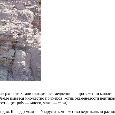
оверхности Земли отложились медленно на протяжении миллионо
Земле имеется множество примеров, когда окаменелости вертик
ти» (от poly — много, strata — слои).
ндия, Канада) можно обнаружить множество вертикально распо