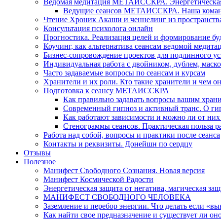
Ведомая медитация МЕТАИССКРА. Энергетическая ч
Ведущие сеансов МЕТАИССКРА. Наша коман
Чтение Хроник Акаши и ченнелинг из пространст
Консультация психолога онлайн
Прогностика. Реализация целей и формирование б
Коучинг, как альтернатива сеансам ведомой медита
Бизнес-сопровождение проектов для подлинного ус
Индивидуальная работа с двойником, дублем, маск
Часто задаваемые вопросы по сеансам и курсам
Хранители и их роли. Кто такие хранители и чем о
Подготовка к сеансу МЕТАИССКРА
Как правильно задавать вопросы вашим хран
Современный гипноз и активный транс. О ги
Как работают зависимости и можно ли от н
Стенограммы сеансов. Практическая польза р
Работа над собой, вопросы и практики после сеанса
Контакты и реквизиты. Донейшн по сердцу
Отзывы
Полезное
Манифест Свободного Сознания. Новая версия
Манифест Космической Радости
Энергетическая защита от негатива, магическая защ
МАНИФЕСТ СВОБОДНОГО ЧЕЛОВЕКА
Заземление и перебор энергии. Что делать если «в
Как найти свое предназначение и существует ли он