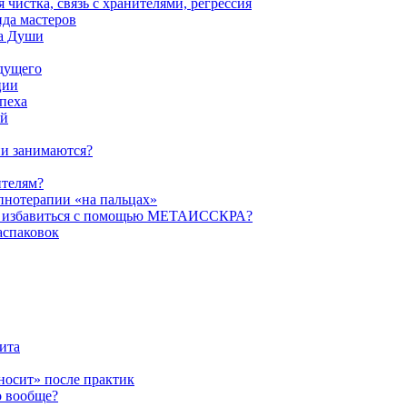
истка, связь с хранителями, регрессия
да мастеров
ва Души
удущего
ции
пеха
ой
ни занимаются?
ителям?
пнотерапии «на пальцах»
их избавиться с помощью МЕТАИССКРА?
аспаковок
ита
ыносит» после практик
о вообще?