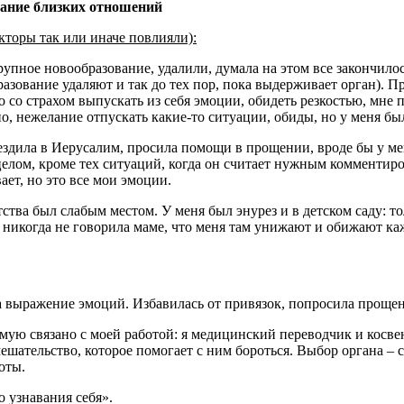
гание близких отношений
кторы так или иначе повлияли):
рупное новообразование, удалили, думала на этом все закончило
зование удаляют и так до тех пор, пока выдерживает орган). Про
о со страхом выпускать из себя эмоции, обидеть резкостью, мне 
о, нежелание отпускать какие-то ситуации, обиды, но у меня был
о ездила в Иерусалим, просила помощи в прощении, вроде бы у м
целом, кроме тех ситуаций, когда он считает нужным комментир
вает, но это все мои эмоции.
ства был слабым местом. У меня был энурез и в детском саду: т
же никогда не говорила маме, что меня там унижают и обижают к
а выражение эмоций. Избавилась от привязок, попросила прощен
ую связано с моей работой: я медицинский переводчик и косвен
мешательство, которое помогает с ним бороться. Выбор органа – с
оты.
о узнавания себя».