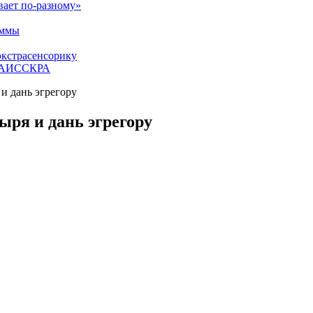
вает по-разному»
аммы
экстрасенсорику
ЕТАИССКРА
и дань эгрегору
ыря и дань эгрегору