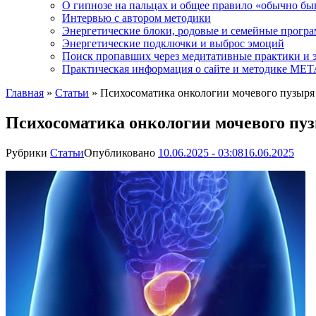
О гипнозе на пальцах и общее правило «обычно бы
Интервью с автором методики
Энергетические блоки, родовые и семейные прогр
Энергетические подключки и выброс эмоций
Поиск пропавших через медитативные практики и 
Практическая информация о сайте и методике М
Главная
»
Статьи
»
Психосоматика онкологии мочевого пузыря 
Психосоматика онкологии мочевого пуз
Рубрики
Статьи
Опубликовано
10.06.2025 - 03:08
16.06.2025