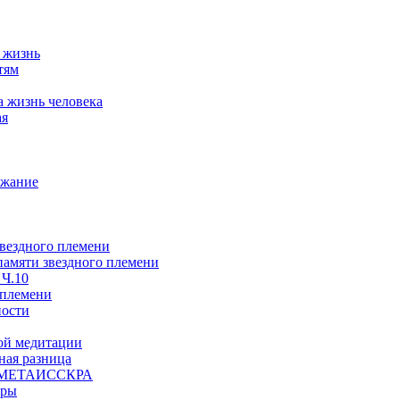
а жизнь
тям
а жизнь человека
ая
ржание
звездного племени
 памяти звездного племени
 Ч.10
 племени
ности
ой медитации
ая разница
й, МЕТАИССКРА
еры