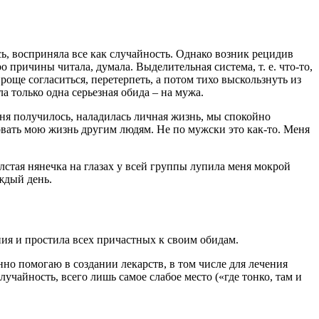
сь, восприняла все как случайность. Однако возник рецидив
 причины читала, думала. Выделительная система, т. е. что-то,
проще согласиться, перетерпеть, а потом тихо выскользнуть из
а только одна серьезная обида – на мужа.
еня получилось, наладилась личная жизнь, мы спокойно
овать мою жизнь другим людям. Не по мужски это как-то. Меня
олстая нянечка на глазах у всей группы лупила меня мокрой
аждый день.
ия и простила всех причастных к своим обидам.
но помогаю в создании лекарств, в том числе для лечения
лучайность, всего лишь самое слабое место («где тонко, там и