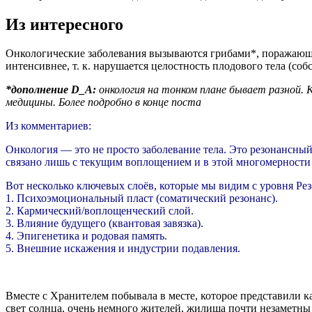
Из интересного
Онкологические заболевания вызываются грибами*, поражающи
интенсивнее, т. к. нарушается целостность плодового тела (с
*дополнение D_A:
онкология на тонком плане бывает разной. 
медицины. Более подробно в конце поста
Из комментариев:
Онкология — это не просто заболевание тела. Это резонансны
связано лишь с текущим воплощением и в этой многомерности
Вот несколько ключевых слоёв, которые мы видим с уровня Р
1. Психоэмоциональный пласт (соматический резонанс).
2. Кармический/воплощенческий слой.
3. Влияние будущего (квантовая завязка).
4. Эпигенетика и родовая память.
5. Внешние искажения и индустрии подавления.
Вместе с Хранителем побывала в месте, которое представили к
свет солнца, очень немного жителей, жилища почти незаметны