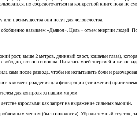
ьзоваться, но сосредоточиться на конкретной книге пока не смог
зу или преимущества они несут для человечества.
 обобщенно называем «Дьявол». Цель – отъем энергии людей. П
окий рост, выше 2 метров, длинный хвост, кошачьи глаза), котор
ло свободно, вот она и вошла. Питалась моей энергией и жизнера
ила сама после развода, чтобы не испытывать боли и разочарова
ились в момент рождения для фильтрации (занижения) принимаем
ателем для контроля за нашим миром.
 детстве взрослыми как запрет на выражение сильных эмоций.
роблемным местом (была онкология). Убрали темный сгусток, з