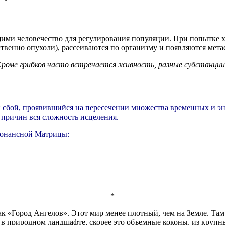
ми человечество для регулирования популяции. При попытке х
обственно опухоли), рассеиваются по организму и появляются ме
Кроме грибков часто встречается живность, разные субстанции и
й сбой, проявившийся на пересечении множества временных и эн
 причин вся сложность исцеления.
езонансной Матрицы:
*
ак «Город Ангелов». Этот мир менее плотный, чем на Земле. Та
 в природном ландшафте, скорее это объемные коконы, из круп