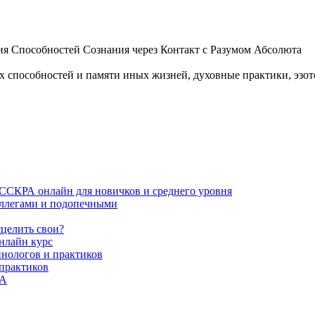
 Способностей Сознания через Контакт с Разумом Абсолюта
пособностей и памяти иных жизней, духовные практики, эзотер
ИССКРА онлайн для новичков и среднего уровня
коллегами и подопечными
сцелить свои?
нлайн курс
пнологов и практиков
 практиков
РА