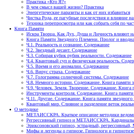
Практика «Кто Я?»
В чем смысл вашей жизни? Практика
Энергетические паразиты и как от них избавиться
Чистка Рода, ее пагубные последствия и влияние н
Техника перепросмотра или как собрать себя по час
Книга Памяти
Искра Творца. Как Дух, Душа и Личность влияют н
Книга Памяти Звездного Племени. Пролог и вводн
Ч.1. Реальность и сознание. Содержание
Ч.2. Звездный десант. Содержание
Ч.3. Собирая кубик рубик реальности. Содержание
Ч.4. Квантовый суп и физическая реальность. Соде
Ч.5. Время и его аномалии. Содержание
Ч.6. Вирус страха. Содержание
Ч.7. Голограмма солнечной системы. Содержание
Ч.8. Немного истории. Содержание. Книга памяти 
Ч.9. Человек. Земля. Творение. Содержание. Книга
Инструменты контроля. Содержание. Книга памяти
Ч.11. Другие. Содержание. Книга памяти звездного
Квантовый мир. Слияние и разделение веток реаль
О методике
МЕТАИССКРА. Краткое описание методики ведом
Регрессивный гипноз и МЕТАИССКРА. Кардинальн
Эриксоновский гипноз, эстрадный, регрессивны
Мифы и легенды о гипнозе. Гипнологи и гипнотиз