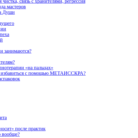
истка, связь с хранителями, регрессия
да мастеров
ва Души
удущего
ции
пеха
ой
ни занимаются?
ителям?
пнотерапии «на пальцах»
их избавиться с помощью МЕТАИССКРА?
аспаковок
ита
ыносит» после практик
о вообще?