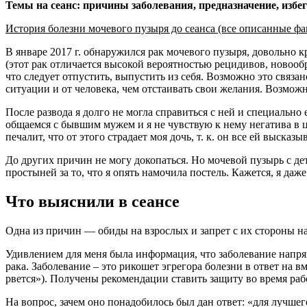
Темы на сеанс: причины заболевания, предназначение, избе
История болезни мочевого пузыря до сеанса (все описанные фа
В январе 2017 г. обнаружился рак мочевого пузыря, довольно к
(этот рак отличается высокой вероятностью рецидивов, новообра
что следует отпустить, выпустить из себя. Возможно это связан
ситуации и от человека, чем отстаивать свои желания. Возможн
После развода я долго не могла справиться с ней и специальн
общаемся с бывшим мужем и я не чувствую к нему негатива в 
печалит, что от этого страдает моя дочь, т. к. он все ей высказы
До других причин не могу докопаться. Но мочевой пузырь с дет
простыней за то, что я опять намочила постель. Кажется, я да
Что выяснили в сеансе
Одна из причин — обиды на взрослых и запрет с их стороны н
Удивлением для меня была информация, что заболевание напрям
рака. Заболевание – это рикошет эгрегора болезни в ответ на в
рвется»). Получены рекомендации ставить защиту во время раб
На вопрос, зачем оно понадобилось был дан ответ: «для лучшег