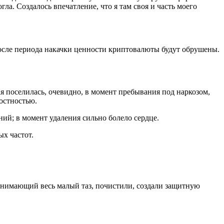
ла. Создалось впечатление, что я там своя и часть моего
осле периода накачки ценности криптовалюты будут обрушены.
ая поселилась, очевидно, в момент пребывания под наркозом,
достностью.
ний; в момент удаления сильно болело сердце.
ых частот.
анимающий весь малый таз, почистили, создали защитную