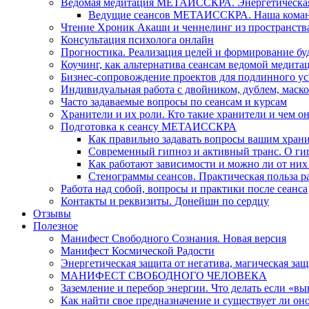
Ведомая медитация МЕТАИССКРА. Энергетическая ч
Ведущие сеансов МЕТАИССКРА. Наша коман
Чтение Хроник Акаши и ченнелинг из пространст
Консультация психолога онлайн
Прогностика. Реализация целей и формирование б
Коучинг, как альтернатива сеансам ведомой медита
Бизнес-сопровождение проектов для подлинного ус
Индивидуальная работа с двойником, дублем, маск
Часто задаваемые вопросы по сеансам и курсам
Хранители и их роли. Кто такие хранители и чем о
Подготовка к сеансу МЕТАИССКРА
Как правильно задавать вопросы вашим хран
Современный гипноз и активный транс. О ги
Как работают зависимости и можно ли от н
Стенограммы сеансов. Практическая польза р
Работа над собой, вопросы и практики после сеанса
Контакты и реквизиты. Донейшн по сердцу
Отзывы
Полезное
Манифест Свободного Сознания. Новая версия
Манифест Космической Радости
Энергетическая защита от негатива, магическая защ
МАНИФЕСТ СВОБОДНОГО ЧЕЛОВЕКА
Заземление и перебор энергии. Что делать если «в
Как найти свое предназначение и существует ли он