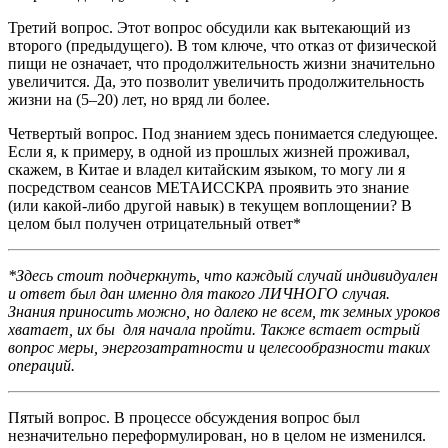
Третий вопрос. Этот вопрос обсудили как вытекающий из
второго (предыдущего). В том ключе, что отказ от физической
пищи не означает, что продолжительность жизни значительно
увеличится. Да, это позволит увеличить продолжительность
жизни на (5–20) лет, но вряд ли более.
Четвертый вопрос. Под знанием здесь понимается следующее.
Если я, к примеру, в одной из прошлых жизней проживал,
скажем, в Китае и владел китайским языком, то могу ли я
посредством сеансов МЕТАИССКРА проявить это знание
(или какой-либо другой навык) в текущем воплощении? В
целом был получен отрицательный ответ*
*Здесь стоит подчеркнуть, что каждый случай индивидуален
и ответ был дан именно для такого ЛИЧНОГО случая.
Знания приносить можно, но далеко не всем, тк земных уроков
хватает, их бы для начала пройти. Также встает острый
вопрос меры, энергозатратности и целесообразности таких
операций.
Пятый вопрос. В процессе обсуждения вопрос был
незначительно переформулирован, но в целом не изменился.