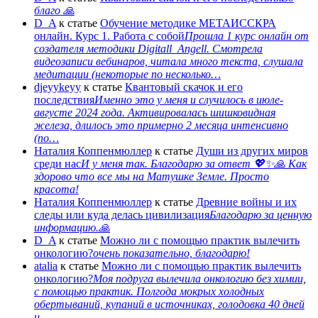
благо 🙏
D_A
к статье
Обучение методике МЕТАИССКРА
онлайн. Курс 1. Работа с собой
Прошла 1 курс онлайн от
создателя методики Digitall_Angell. Смотрела
видеозаписи вебинаров, читала много текста, слушала
медитации (некоторые по несколько…
djeyykeyy
к статье
Квантовый скачок и его
последствия
Именно это у меня и случилось в июле-
августе 2024 года. Активировалась шишковидная
железа, длилось это примерно 2 месяца интенсивно
(по…
Наталия Коппенмюллер
к статье
Души из других миров
среди нас
И у меня так. Благодарю за ответ 💖✨️🙏 Как
здорово что все мы на Матушке Земле. Просто
красота!
Наталия Коппенмюллер
к статье
Древние войны и их
следы или куда делась цивилизация
Благодарю за ценную
информацию.🙏
D_A
к статье
Можно ли с помощью практик вылечить
онкологию?
очень показательно, благодарю!
atalia
к статье
Можно ли с помощью практик вылечить
онкологию?
Моя подруга вылечила онкологию без химии,
с помощью практик. Полгода мокрых холодных
обертываний, купаний в источниках, голодовка 40 дней
и…