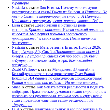
кураторы
Nastasia
к статье
Зов Египта. Почему многие души
чувствуют с ним связь?
Тянет не Египет, а Пантеон. Не
место Силы, не территория, не страна. А Пантеон.
Кристаллы, энергоузлы, сети, потоки, каналы. Всё,…
Lissa
к статье
Древо жизни и истинная роль
женщины
Красивое описание. У меня схожий опыт, но
не совсем. Был период познания "вселенского
пространства" и своих аспектов. После началось
движение…
Nastasia
к статье
Мета ретрит в Египте. Ноябрь 2026.
Каир, Асуан, Абу Симбел
Прочитала этот пост 11
января. 12 утром приснился сон про воду. Там были
ведущие, незнакомые люди, озеро. Было холодно,
пасмурно,…
Zoxid G'afforov
к статье
Менделеев, Эйнштейн и
Коллайдер в астральном прожекторе
Тема Ритий
Вскормил ИИ данные по описанию местонахождение
Рития и вот что оно выдало На основе вашего…
Sinael
к статье
Как менять ветки реальности и поднять
вибрации. Практическое руководство
это странно, но я
несколько раз чувствовала, как нам всем и сразу некие
силы стремятся поменять ветку реальности на
_другую_,…
D_A
к статье
Квантовый скачок и его последствия
Во