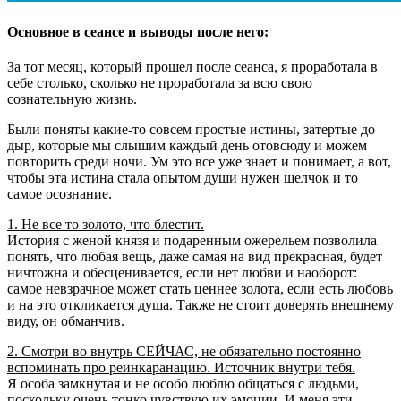
Основное в сеансе и выводы после него:
За тот месяц, который прошел после сеанса, я проработала в
себе столько, сколько не проработала за всю свою
сознательную жизнь.
Были поняты какие-то совсем простые истины, затертые до
дыр, которые мы слышим каждый день отовсюду и можем
повторить среди ночи. Ум это все уже знает и понимает, а вот,
чтобы эта истина стала опытом души нужен щелчок и то
самое осознание.
1. Не все то золото, что блестит.
История с женой князя и подаренным ожерельем позволила
понять, что любая вещь, даже самая на вид прекрасная, будет
ничтожна и обесценивается, если нет любви и наоборот:
самое невзрачное может стать ценнее золота, если есть любовь
и на это откликается душа. Также не стоит доверять внешнему
виду, он обманчив.
2. Смотри во внутрь СЕЙЧАС, не обязательно постоянно
вспоминать про реинкаранацию. Источник внутри тебя.
Я особа замкнутая и не особо люблю общаться с людьми,
поскольку очень тонко чувствую их эмоции. И меня эти