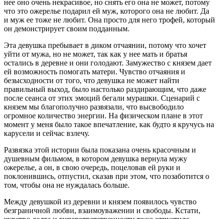
нее оно очень некрасивое, но снять его она не может, потому
что это ожерелье подарил ей муж, которого она не любит. Да
и муж ее тоже не любит. Она просто для него трофей, который
он демонстрирует своим подданным.
Эта девушка пребывает в диком отчаянии, потому что хочет
уйти от мужа, но не может, так как у нее мать и братья
остались в деревне и они голодают. Замужество с князем дает
ей возможность помогать матери. Чувство отчаяния и
безысходности от того, что девушка не может найти
правильный выход, было настолько раздирающим, что даже
после сеанса от этих эмоций бегали мурашки. Сценарий с
князем мы благополучно развязали, что высвободило
огромное количество энергии. На физическом плане в этот
момент у меня было такое впечатление, как будто я кручусь на
карусели и сейчас взлечу.
Развязка этой истории была показана очень красочным и
душевным фильмом, в котором девушка вернула мужу
ожерелье, а он, в свою очередь, поцеловав ей руки и
поклонившись, отпустил, сказав при этом, что позаботится о
том, чтобы она не нуждалась больше.
Между девушкой из деревни и князем появилось чувство
безграничной любви, взаимоуважении и свободы. Кстати,