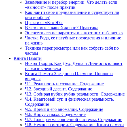
Заземление и перебор энергии. Что делать если
«выносит» после практик
Как найти свое предназначение и существует ли
оно вообще?
Практика «Кто Я?»
В чем смысл вашей жизни? Практика
Энергетические паразиты и как от них избавиться
Чистка Рода, ее пагубные последствия и влияние
на жизнь
Техника перепросмотра или как собрать себя по
частям
Книга Памяти
Искра Творца. Как Дух, Душа и Личность влияют
на жизнь человека
Книга Памяти Звездного Племени. Пролог и
вводная
Ч.1. Реальность и сознание. Содержание
Ч.2. Звездный десант. Содержание
Ч.3. Собирая кубик рубик реальности. Содержание
Ч.4. Квантовый суп и физическая реальность.
Содержание
Ч.5. Время и его аномалии. Содержание
Ч.6. Вирус страха. Содержание
Ч.7. Голограмма солнечной системы. Содержание
Ч.8. Немного истории. Содержание. Книга памяти