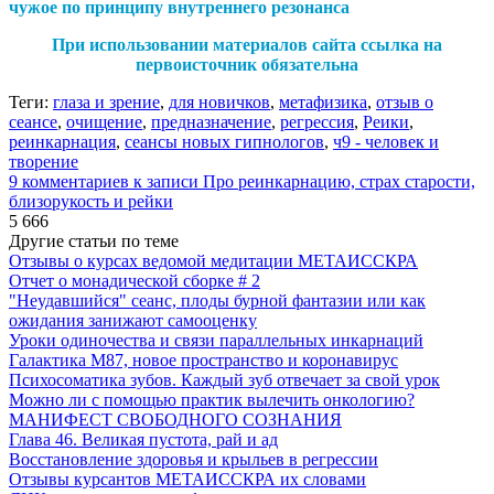
чужое по принципу внутреннего резонанса
При использовании материалов сайта ссылка на
первоисточник обязательна
Теги:
глаза и зрение
,
для новичков
,
метафизика
,
отзыв о
сеансе
,
очищение
,
предназначение
,
регрессия
,
Реики
,
реинкарнация
,
сеансы новых гипнологов
,
ч9 - человек и
творение
9 комментариев
к записи Про реинкарнацию, страх старости,
близорукость и рейки
5 666
Другие статьи по теме
Отзывы о курсах ведомой медитации МЕТАИССКРА
Отчет о монадической сборке # 2
"Неудавшийся" сеанс, плоды бурной фантазии или как
ожидания занижают самооценку
Уроки одиночества и связи параллельных инкарнаций
Галактика М87, новое пространство и коронавирус
Психосоматика зубов. Каждый зуб отвечает за свой урок
Можно ли с помощью практик вылечить онкологию?
МАНИФЕСТ СВОБОДНОГО СОЗНАНИЯ
Глава 46. Великая пустота, рай и ад
Восстановление здоровья и крыльев в регрессии
Отзывы курсантов МЕТАИССКРА их словами