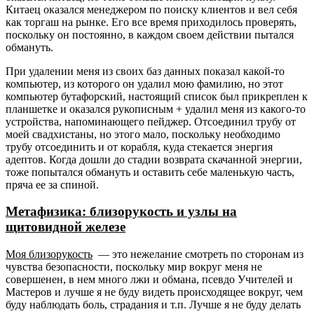
Китаец оказался менеджером по поиску клиентов и вел себя
как торгаш на рынке. Его все время приходилось проверять,
поскольку он постоянно, в каждом своем действии пытался
обмануть.
При удалении меня из своих баз данных показал какой-то
компьютер, из которого он удалил мою фамилию, но этот
компьютер бутафорский, настоящий список был прикреплен к
планшетке и оказался рукописным + удалил меня из какого-то
устройства, напоминающего пейджер. Отсоединил трубу от
моей свадхистаны, но этого мало, поскольку необходимо
трубу отсоединить и от корабля, куда стекается энергия
адептов. Когда дошли до стадии возврата скачанной энергии,
тоже попытался обмануть и оставить себе маленькую часть,
пряча ее за спиной.
Метафизика: близорукость и узлы на
щитовидной железе
Моя близорукость
— это нежелание смотреть по сторонам из
чувства безопасности, поскольку мир вокруг меня не
совершенен, в нем много лжи и обмана, псевдо Учителей и
Мастеров и лучше я не буду видеть происходящее вокруг, чем
буду наблюдать боль, страдания и т.п. Лучше я не буду делать