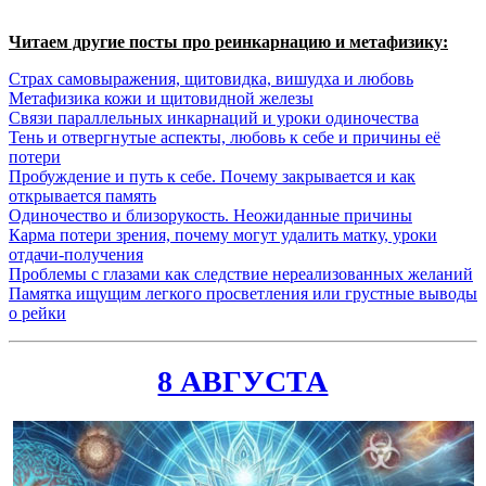
Читаем другие посты про реинкарнацию и метафизику:
Страх самовыражения, щитовидка, вишудха и любовь
Метафизика кожи и щитовидной железы
Связи параллельных инкарнаций и уроки одиночества
Тень и отвергнутые аспекты, любовь к себе и причины её
потери
Пробуждение и путь к себе. Почему закрывается и как
открывается память
Одиночество и близорукость. Неожиданные причины
Карма потери зрения, почему могут удалить матку, уроки
отдачи-получения
Проблемы с глазами как следствие нереализованных желаний
Памятка ищущим легкого просветления или грустные выводы
о рейки
8 АВГУСТА