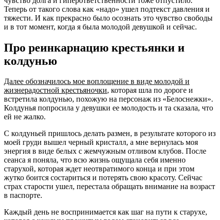
чувство долга и гиперответственности тоже отпустило.
Теперь от такого слова как «надо» ушел подтекст давления и
тяжести. И как прекрасно было осознать это чувство свободы
и в тот момент, когда я была молодой девушкой и сейчас.
Про реинкарнацию крестьянки и
колдунью
Далее обозначилось мое воплощение в виде молодой и
жизнерадостной крестьяночки
, которая шла по дороге и
встретила колдунью, похожую на персонаж из «Белоснежки».
Колдунья попросила у девушки ее молодость и та сказала, что
ей не жалко.
С колдуньей пришлось делать размен, в результате которого из
моей груди вышел черный кристалл, а мне вернулась моя
энергия в виде белых с жемчужным отливом клубов. После
сеанса я поняла, что всю жизнь ощущала себя именно
старухой, которая ждет неотвратимого конца и при этом
жутко боится состариться и потерять свою красоту. Сейчас
страх старости ушел, перестала обращать внимание на возраст
в паспорте.
Каждый день не воспринимается как шаг на пути к старухе,