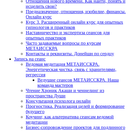
Отношения нового времени. Как найти, понять и
исцелить свои?
Предназначение, отношения, изобилие, финансы.
Онлайн курс
Курс 3. Расширенный онлайн курс для опытных
гипнологов и практиков
Наставничество и экспертиза сеансов для
опытных практиков
Часто задаваемые вопросы по курсам
МЕТАИССКРА
Контакты и реквизиты. Донейшн по сердцу
Запись на сеанс
Ведомая медитация МЕТАИССКРА.
Энергетическая чистка, связь с хранителями,
регрессия
Ведущие сеансов МЕТАИССКРА. Наша
команда мастеров
Чтение Хроник Акаши и ченнелинг из
пространства Души
Консультация психолога онлайн
Прогностика. Реализация целей и формирование
будущего
Коучинг, как альтернатива сеансам ведомой
медитации
Бизнес-сопровождение проектов для подлинного