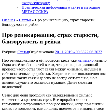
экстрасенсорику
Практическая информация о сайте и методике
МЕТАИССКРА
Главная
»
Статьи
»
Про реинкарнацию, страх старости,
близорукость и рейки
Про реинкарнацию, страх старости,
близорукость и рейки
Рубрики
Статьи
Опубликовано
20.11.2019 - 00:33
22.06.2022
Про реинкарнацию и её процессы здесь уже
написано
немало.
Одна из её особенностей в том, что реинкарнациионный
процесс часто оставляют связи между жизнями, несущие в
себе остаточные проработки. Ходить в иные воплощения для
развязки таких связей далеко не всегда обязательно, но в
данном случае это оказалось нужным. Далее словами
подопечной.
Сеанс для меня проходил как увлекательный фильм с
множеством красочных сцен. Все проработки очень
гармонично встроились в процесс чистки, когда при снятии
каких-то подключек или лишних предметов я ныряла в свои