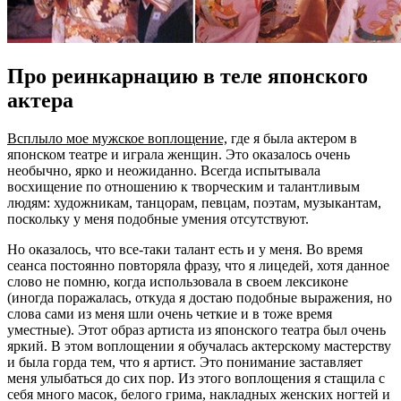
Про реинкарнацию в теле японского
актера
Всплыло мое мужское воплощение,
где я была актером в
японском театре и играла женщин. Это оказалось очень
необычно, ярко и неожиданно. Всегда испытывала
восхищение по отношению к творческим и талантливым
людям: художникам, танцорам, певцам, поэтам, музыкантам,
поскольку у меня подобные умения отсутствуют.
Но оказалось, что все-таки талант есть и у меня. Во время
сеанса постоянно повторяла фразу, что я лицедей, хотя данное
слово не помню, когда использовала в своем лексиконе
(иногда поражалась, откуда я достаю подобные выражения, но
слова сами из меня шли очень четкие и в тоже время
уместные). Этот образ артиста из японского театра был очень
яркий. В этом воплощении я обучалась актерскому мастерству
и была горда тем, что я артист. Это понимание заставляет
меня улыбаться до сих пор. Из этого воплощения я стащила с
себя много масок, белого грима, накладных женских ногтей и