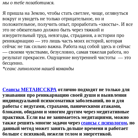
мы о тебе позаботимся.
Я пришла на Землю, чтобы стать светлее, чище, оглянуться
вокруг и увидеть не только отрицательное, но и
положительное, получить опыт, проработать «хвосты». И все
это не обязательно должно быть через тяжкий и
изнурительный труд, невзгоды, страдания, а истории про
реинкарнацию — это лишь часть моих историй, которая
сейчас не так сильно важна. Работа над собой здесь и сейчас
— своими чувствами, безусловно, самая тяжелая работа, но
результат прекрасен. Ощущение внутренней чистоты — это
бесценно.
*сеанс гипнологов нашей команды
Сеансы МЕТАИССКРА
отлично подходят не только для
узнавания про реинкарнацию своей души и выявления
индивидуальной психосоматики заболеваний, но и для
работы с недугами, страхами, паническими атаками,
блоками, обидами и многим другим через медитативные
практики. Если вы не занимаетесь медитациями, можно
также решить многие задачи через
сеансы с психологом
, но
данный метод может занять дольше времени и работает
больше с психикой, нежели телом и энергетикой.