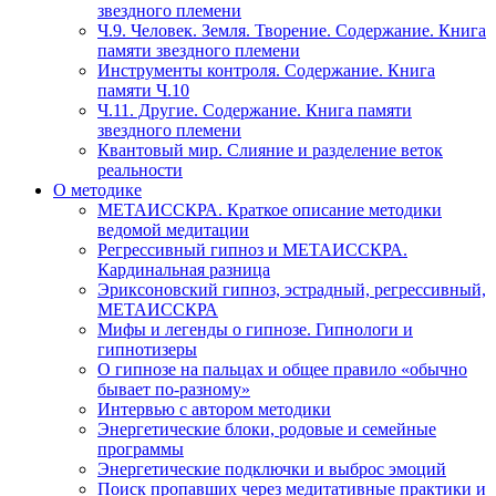
звездного племени
Ч.9. Человек. Земля. Творение. Содержание. Книга
памяти звездного племени
Инструменты контроля. Содержание. Книга
памяти Ч.10
Ч.11. Другие. Содержание. Книга памяти
звездного племени
Квантовый мир. Слияние и разделение веток
реальности
О методике
МЕТАИССКРА. Краткое описание методики
ведомой медитации
Регрессивный гипноз и МЕТАИССКРА.
Кардинальная разница
Эриксоновский гипноз, эстрадный, регрессивный,
МЕТАИССКРА
Мифы и легенды о гипнозе. Гипнологи и
гипнотизеры
О гипнозе на пальцах и общее правило «обычно
бывает по-разному»
Интервью с автором методики
Энергетические блоки, родовые и семейные
программы
Энергетические подключки и выброс эмоций
Поиск пропавших через медитативные практики и