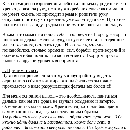
Как ситуация со взрослением ребенка: поначалу родители его
крепко держат за руку, потому что ребенок еще совсем мал и
не умеет ходить, но приходит время и родители руку
отпускают, потому что ребенок уже хочет идти сам. При этом
родители всегда идут рядом и присматривают за свои чадом.
В какой-то момент я вбила себе в голову, что Творец, который
постоянно держал меня за руку, отпустил ее и я, растерянное
маленькое дитя, осталась одна. И как жаль, что мне
понадобилось столько времени, сил, борьбы, противоречий и
болезнь, чтобы понять, что мой контакт с Творцом просто
вышел на другой уровень восприятия.
5. Принимать все.
Чувство сопротивления этому мироустройству ведет к
отрицанию себя в этом мире, что на физическом плане
проявляется в виде разрушающих фатальных болезней.
Для меня основной вывод – это необходимость двигаться
дальше, как бы эта фраза не звучала обыденно и затерто.
Основной посыл от моих Хранителей, который был дан в
самом конце сеанса, звучал следующим образом:
Ты родилась и все уже случилось, обратного пути нет. Тебе
нужно идти дальше и развиваться, кроме боли есть и
радость. Ты сама это выбрала, не бойся. Все будет хорошо и