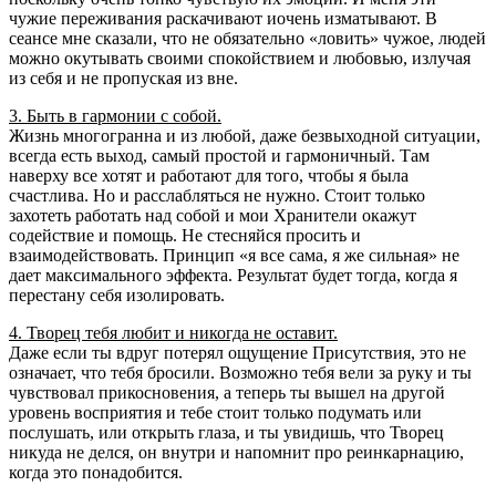
чужие переживания раскачивают иочень изматывают. В
сеансе мне сказали, что не обязательно «ловить» чужое, людей
можно окутывать своими спокойствием и любовью, излучая
из себя и не пропуская из вне.
3. Быть в гармонии с собой.
Жизнь многогранна и из любой, даже безвыходной ситуации,
всегда есть выход, самый простой и гармоничный. Там
наверху все хотят и работают для того, чтобы я была
счастлива. Но и расслабляться не нужно. Стоит только
захотеть работать над собой и мои Хранители окажут
содействие и помощь. Не стесняйся просить и
взаимодействовать. Принцип «я все сама, я же сильная» не
дает максимального эффекта. Результат будет тогда, когда я
перестану себя изолировать.
4. Творец тебя любит и никогда не оставит.
Даже если ты вдруг потерял ощущение Присутствия, это не
означает, что тебя бросили. Возможно тебя вели за руку и ты
чувствовал прикосновения, а теперь ты вышел на другой
уровень восприятия и тебе стоит только подумать или
послушать, или открыть глаза, и ты увидишь, что Творец
никуда не делся, он внутри и напомнит про реинкарнацию,
когда это понадобится.