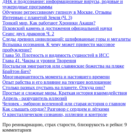
ДНК и подсознание: информационные вирусы, родовые и
чужеродные программы
Обучение регрессивному гипнозу в Москве. Отзывы
Интервью с планетой Земля (Ч. 3)
Тонкий мир. Как работают Хроники Акаши?
Псковский камень и достижения официальной науки
Сеанс двух драконов Ч. 2
Следы древних цивилизаций: шлифованные горы и мегалиты
Вспышка осознания. К чему может привести массовое
пробуждение?
Глава 50. Плотность и видимость сущностей в ИСС
Глава 41. Чакры и уровни Творения
Ностальгия эмигрантов или славянские божества на пляже
Брайтон-Бич?
Многовариантность момента и настоящего времени
Опыт рабства и его влияние на текущее воплощение
Столько разных пустынь на планете. Откуда они?
Простыe и сложные миры. Краткая история взаимодействия
Апрель - разрушитель иллюзий
Человек - эмбрион вселенной или старая история о главном
Как слышать сердце? Разговор с сердцем и лёгкими
О кристаллическом сознании, иллюзии и контроле
Про реинкарнацию, страх старости, близорукость и рейки: 9
комментариев