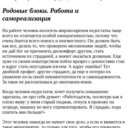
Родовые блоки. Работа и
самореализация
На работе человек-носитель мировоззрения недостатка чаще
всего не отличается особой инициативностью, потому что
очень боится всего нового и неизвестного. Он должен быть
как все, делать то, что проверено миллионами людей, чтобы
ни дай бог не причинить дискомфорт другим, стать
источником их страданий, а значит оказаться должным. Еще
хуже со своим новаторством пойти вразрез с ценностями стаи
и вдруг стать неугодным изгоем. А вдруг ошибка? Тут
двойной профит: другие страдают, да еще и потерял их
уважение из-за своей некомпетентности и самонадеянности.
За такое не расплатишься до окончания веков.
Когда человек-недостаток хочет получить повышение
зарплаты, он про себя думает: «Работодатель, посмотри как я
плохо живу: у меня старый пиджак, отпуск я провожу на
огороде, машину не могу отремонтировать. Я страдаю, пора
платить мне больше!»
Этот человек никогда не начнет свое дело, а если и ввяжется в
такое мероприятие, то только для того, чтобы его провалить.