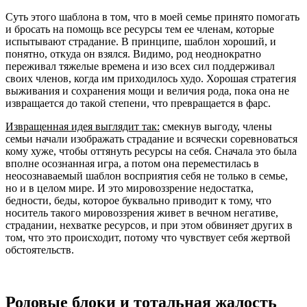
Суть этого шаблона в том, что в моей семье принято помогать
и бросать на помощь все ресурсы тем ее членам, которые
испытывают страдание. В принципе, шаблон хороший, и
понятно, откуда он взялся. Видимо, род неоднократно
переживал тяжелые времена и изо всех сил поддерживал
своих членов, когда им приходилось худо. Хорошая стратегия
выживания и сохранения мощи и величия рода, пока она не
извращается до такой степени, что превращается в фарс.
Извращенная идея выглядит так:
смекнув выгоду, члены
семьи начали изображать страдание и всячески соревноваться
кому хуже, чтобы оттянуть ресурсы на себя. Сначала это была
вполне осознанная игра, а потом она переместилась в
неосознаваемый шаблон восприятия себя не только в семье,
но и в целом мире. И это мировоззрение недостатка,
бедности, беды, которое буквально приводит к тому, что
носитель такого мировоззрения живет в вечном негативе,
страдании, нехватке ресурсов, и при этом обвиняет других в
том, что это происходит, потому что чувствует себя жертвой
обстоятельств.
Родовые блоки и тотальная жалость