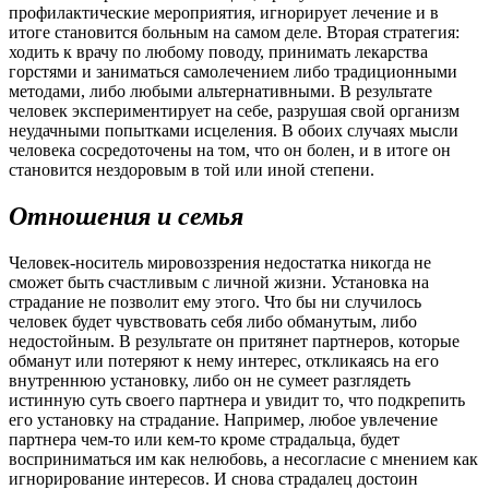
профилактические мероприятия, игнорирует лечение и в
итоге становится больным на самом деле. Вторая стратегия:
ходить к врачу по любому поводу, принимать лекарства
горстями и заниматься самолечением либо традиционными
методами, либо любыми альтернативными. В результате
человек экспериментирует на себе, разрушая свой организм
неудачными попытками исцеления. В обоих случаях мысли
человека сосредоточены на том, что он болен, и в итоге он
становится нездоровым в той или иной степени.
Отношения и семья
Человек-носитель мировоззрения недостатка никогда не
сможет быть счастливым с личной жизни. Установка на
страдание не позволит ему этого. Что бы ни случилось
человек будет чувствовать себя либо обманутым, либо
недостойным. В результате он притянет партнеров, которые
обманут или потеряют к нему интерес, откликаясь на его
внутреннюю установку, либо он не сумеет разглядеть
истинную суть своего партнера и увидит то, что подкрепить
его установку на страдание. Например, любое увлечение
партнера чем-то или кем-то кроме страдальца, будет
восприниматься им как нелюбовь, а несогласие с мнением как
игнорирование интересов. И снова страдалец достоин