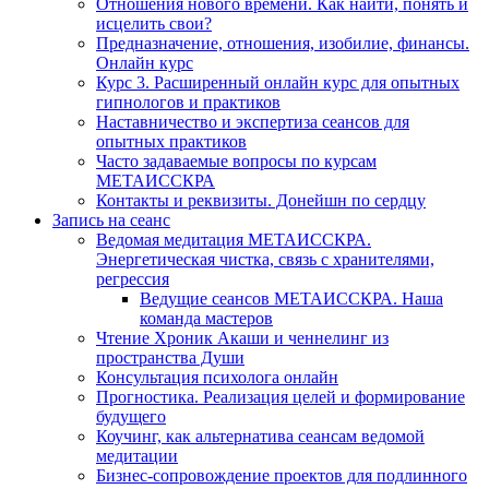
Отношения нового времени. Как найти, понять и
исцелить свои?
Предназначение, отношения, изобилие, финансы.
Онлайн курс
Курс 3. Расширенный онлайн курс для опытных
гипнологов и практиков
Наставничество и экспертиза сеансов для
опытных практиков
Часто задаваемые вопросы по курсам
МЕТАИССКРА
Контакты и реквизиты. Донейшн по сердцу
Запись на сеанс
Ведомая медитация МЕТАИССКРА.
Энергетическая чистка, связь с хранителями,
регрессия
Ведущие сеансов МЕТАИССКРА. Наша
команда мастеров
Чтение Хроник Акаши и ченнелинг из
пространства Души
Консультация психолога онлайн
Прогностика. Реализация целей и формирование
будущего
Коучинг, как альтернатива сеансам ведомой
медитации
Бизнес-сопровождение проектов для подлинного