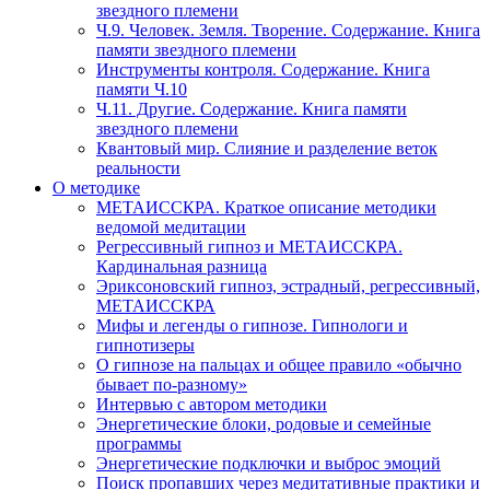
звездного племени
Ч.9. Человек. Земля. Творение. Содержание. Книга
памяти звездного племени
Инструменты контроля. Содержание. Книга
памяти Ч.10
Ч.11. Другие. Содержание. Книга памяти
звездного племени
Квантовый мир. Слияние и разделение веток
реальности
О методике
МЕТАИССКРА. Краткое описание методики
ведомой медитации
Регрессивный гипноз и МЕТАИССКРА.
Кардинальная разница
Эриксоновский гипноз, эстрадный, регрессивный,
МЕТАИССКРА
Мифы и легенды о гипнозе. Гипнологи и
гипнотизеры
О гипнозе на пальцах и общее правило «обычно
бывает по-разному»
Интервью с автором методики
Энергетические блоки, родовые и семейные
программы
Энергетические подключки и выброс эмоций
Поиск пропавших через медитативные практики и