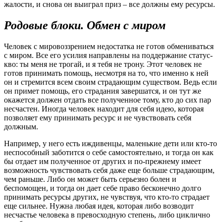
жалости, и снова он выиграл приз – все должны ему ресурсы.
Родовые блоки. Обмен с миром
Человек с мировоззрением недостатка не готов обмениваться
с миром. Все его усилия направлены на поддержание статус-
кво: ты меня не трогай, и я тебя не трону. Этот человек не
готов принимать помощь, несмотря на то, что именно к ней
он и стремится всем своим страдающим существом. Ведь если
он примет помощь, его страдания завершатся, и он тут же
окажется должен отдать все полученное тому, кто до сих пар
несчастен. Иногда человек находит для себя идею, которая
позволяет ему принимать ресурс и не чувствовать себя
должным.
Например, у него есть иждивенцы, маленькие дети или кто-то
неспособный заботится о себе самостоятельно, и тогда он как
бы отдает им полученное от других и по-прежнему имеет
возможность чувствовать себя даже еще больше страдающим,
чем раньше. Либо он может быть серьезно болен и
беспомощен, и тогда он дает себе право бесконечно долго
принимать ресурсы других, не чувствуя, что кто-то страдает
еще сильнее. Нужна любая идея, которая либо возводит
несчастье человека в превосходную степень, либо циклично