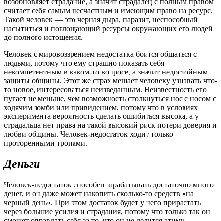
возобновляет страдание, а значит страдалец с полным правом
считает себя самым несчастным и имеющим право на ресурс.
Такой человек — это черная дыра, паразит, неспособный
насытиться и поглощающий ресурсы окружающих его людей
до полного истощения.
Человек с мировоззрением недостатка боится общаться с
людьми, потому что ему страшно показать себя
некомпетентным в каком-то вопросе, а значит недостойным
защиты общины. Этот же страх мешает человеку узнавать что-
то новое, интересоваться неизведанным. Неизвестность его
пугает не меньше, чем возможность столкнуться нос с носом с
ходячим зомби или привидением, потому что в условиях
эксперимента вероятность сделать ошибиться высока, а у
страдальца нет права на такой высокий риск потери доверия и
любви общины. Человек-недостаток ходит только
проторенными тропами.
Деньги
Человек-недостаток способен зарабатывать достаточно много
денег, и он даже может накопить сколько-то средств «на
черный день». При этом достаток будет у него прирастать
через большие усилия и страдания, потому что только так он
сможет оправдать себя за то, что он не делится этими