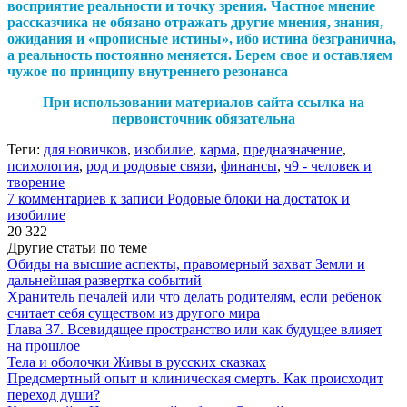
восприятие реальности и точку зрения. Частное мнение
рассказчика не обязано отражать другие мнения, знания,
ожидания и «прописные истины», ибо истина безгранична,
а реальность постоянно меняется. Берем свое и оставляем
чужое по принципу внутреннего резонанса
При использовании материалов сайта ссылка на
первоисточник обязательна
Теги:
для новичков
,
изобилие
,
карма
,
предназначение
,
психология
,
род и родовые связи
,
финансы
,
ч9 - человек и
творение
7 комментариев
к записи Родовые блоки на достаток и
изобилие
20 322
Другие статьи по теме
Обиды на высшие аспекты, правомерный захват Земли и
дальнейшая развертка событий
Хранитель печалей или что делать родителям, если ребенок
считает себя существом из другого мира
Глава 37. Всевидящее пространство или как будущее влияет
на прошлое
Тела и оболочки Живы в русских сказках
Предсмертный опыт и клиническая смерть. Как происходит
переход души?