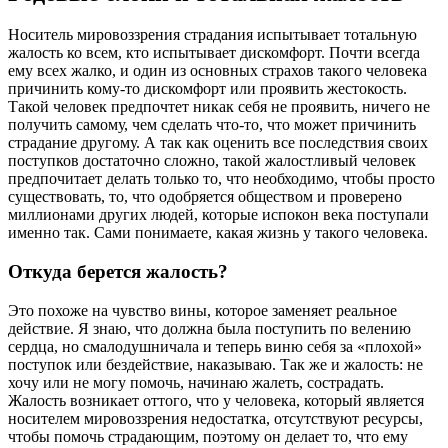
Носитель мировоззрения страдания испытывает тотальную
жалость ко всем, кто испытывает дискомфорт. Почти всегда
ему всех жалко, и один из основных страхов такого человека
причинить кому-то дискомфорт или проявить жестокость.
Такой человек предпочтет никак себя не проявить, ничего не
получить самому, чем сделать что-то, что может причинить
страдание другому. А так как оценить все последствия своих
поступков достаточно сложно, такой жалостливый человек
предпочитает делать только то, что необходимо, чтобы просто
существовать, то, что одобряется обществом и проверено
миллионами других людей, которые испокон века поступали
именно так. Сами понимаете, какая жизнь у такого человека.
Откуда берется жалость?
Это похоже на чувство вины, которое заменяет реальное
действие. Я знаю, что должна была поступить по велению
сердца, но смалодушничала и теперь виню себя за «плохой»
поступок или бездействие, наказываю. Так же и жалость: не
хочу или не могу помочь, начинаю жалеть, сострадать.
Жалость возникает оттого, что у человека, который является
носителем мировоззрения недостатка, отсутствуют ресурсы,
чтобы помочь страдающим, поэтому он делает то, что ему