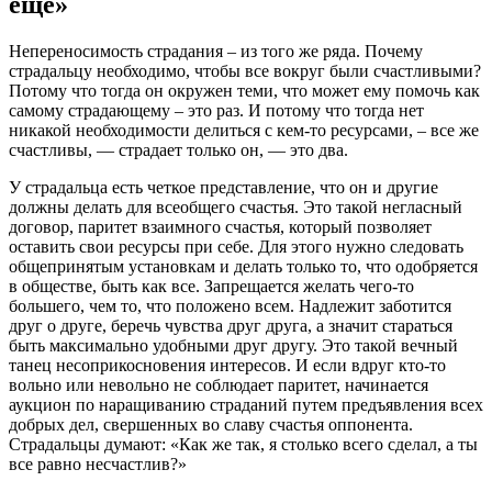
еще»
Непереносимость страдания – из того же ряда. Почему
страдальцу необходимо, чтобы все вокруг были счастливыми?
Потому что тогда он окружен теми, что может ему помочь как
самому страдающему – это раз. И потому что тогда нет
никакой необходимости делиться с кем-то ресурсами, – все же
счастливы, — страдает только он, — это два.
У страдальца есть четкое представление, что он и другие
должны делать для всеобщего счастья. Это такой негласный
договор, паритет взаимного счастья, который позволяет
оставить свои ресурсы при себе. Для этого нужно следовать
общепринятым установкам и делать только то, что одобряется
в обществе, быть как все. Запрещается желать чего-то
большего, чем то, что положено всем. Надлежит заботится
друг о друге, беречь чувства друг друга, а значит стараться
быть максимально удобными друг другу. Это такой вечный
танец несоприкосновения интересов. И если вдруг кто-то
вольно или невольно не соблюдает паритет, начинается
аукцион по наращиванию страданий путем предъявления всех
добрых дел, свершенных во славу счастья оппонента.
Страдальцы думают: «Как же так, я столько всего сделал, а ты
все равно несчастлив?»