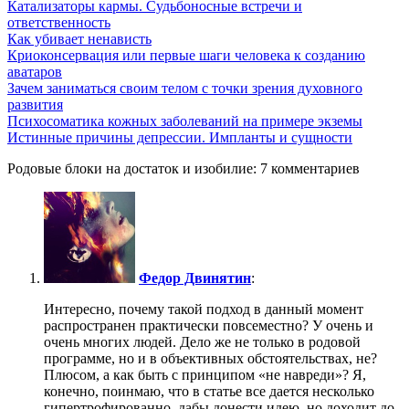
Катализаторы кармы. Судьбоносные встречи и
ответственность
Как убивает ненависть
Криоконсервация или первые шаги человека к созданию
аватаров
Зачем заниматься своим телом с точки зрения духовного
развития
Психосоматика кожных заболеваний на примере экземы
Истинные причины депрессии. Импланты и сущности
Родовые блоки на достаток и изобилие: 7 комментариев
Федор Двинятин
:
Интересно, почему такой подход в данный момент
распространен практически повсеместно? У очень и
очень многих людей. Дело же не только в родовой
программе, но и в объективных обстоятельствах, не?
Плюсом, а как быть с принципом «не навреди»? Я,
конечно, поинмаю, что в статье все дается несколько
гипертрофированно, дабы донести идею, но доходит до