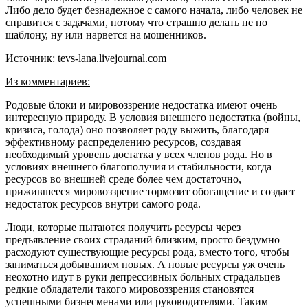
Либо дело будет безнадежное с самого начала, либо человек не
справится с задачами, потому что страшно делать не по
шаблону, ну или нарвется на мошенников.
Источник: tevs-lana.livejournal.com
Из комментариев:
Родовые блоки и мировоззрение недостатка имеют очень
интересную природу. В условия внешнего недостатка (войны,
кризиса, голода) оно позволяет роду выжить, благодаря
эффективному распределению ресурсов, создавая
необходимый уровень достатка у всех членов рода. Но в
условиях внешнего благополучия и стабильности, когда
ресурсов во внешней среде более чем достаточно,
прижившееся мировоззрение тормозит обогащение и создает
недостаток ресурсов внутри самого рода.
Люди, которые пытаются получить ресурсы через
предъявление своих страданий близким, просто бездумно
расходуют существующие ресурсы рода, вместо того, чтобы
заниматься добыванием новых. А новые ресурсы уж очень
неохотно идут в руки депрессивных больных страдальцев —
редкие обладатели такого мировоззрения становятся
успешными бизнесменами или руководителями. Таким