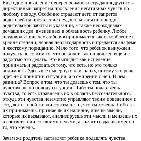
Еще одно проявление непереносимости страдания другого –
директивный запрет на проявления негативных чувств по
любому поводу. Особенно страдают дети от запретов
родителей на проявление неудовольствия по поводу
родительской заботы и указаний, а также необходимых
домашних дел, вмененных в обязанность ребенку. Любое
неудовольствие чем-либо воспринимается как оскорбление в
крайне степени, черная неблагодарность и предается анафеме
и жесткому порицанию. Мало того, что ребенок вынужден
получать не совсем то, что он хочет, так он должен еще и с
радостью это делать. Это выглядит как исцеление –
принимать и радоваться тому, что есть, но это только
видимость. Здесь все вывернуто наизнанку, потому что речь
идет не о принятии ситуации, а о смирении с ней. В чем
разница? Вопрос в том, что ты делаешь с тем, что ты
чувствуешь по поводу ситуации. Либо ты подавляешь
чувства, то есть отравляешь их в область бессознательного,
откуда эти чувства незаметно управляют твоим поведением и
создают в твоей жизни совсем не то, что ты хочешь. Либо ты
их принимаешь, признаешь их наличие, ищешь мысли,
которые их вызывают, анализируешь эти мысли и меняешь их
в соответствии со своими целями, а значит создаешь именно
то, что хочешь.
Зачем же родитель заставляет ребенка подавлять чувства,