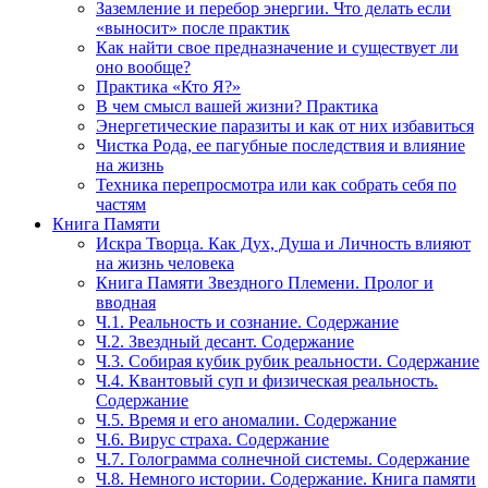
Заземление и перебор энергии. Что делать если
«выносит» после практик
Как найти свое предназначение и существует ли
оно вообще?
Практика «Кто Я?»
В чем смысл вашей жизни? Практика
Энергетические паразиты и как от них избавиться
Чистка Рода, ее пагубные последствия и влияние
на жизнь
Техника перепросмотра или как собрать себя по
частям
Книга Памяти
Искра Творца. Как Дух, Душа и Личность влияют
на жизнь человека
Книга Памяти Звездного Племени. Пролог и
вводная
Ч.1. Реальность и сознание. Содержание
Ч.2. Звездный десант. Содержание
Ч.3. Собирая кубик рубик реальности. Содержание
Ч.4. Квантовый суп и физическая реальность.
Содержание
Ч.5. Время и его аномалии. Содержание
Ч.6. Вирус страха. Содержание
Ч.7. Голограмма солнечной системы. Содержание
Ч.8. Немного истории. Содержание. Книга памяти