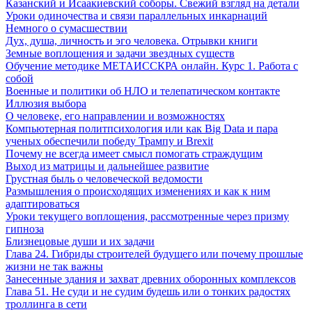
Казанский и Исаакиевский соборы. Свежий взгляд на детали
Уроки одиночества и связи параллельных инкарнаций
Немного о сумасшествии
Дух, душа, личность и эго человека. Отрывки книги
Земные воплощения и задачи звездных существ
Обучение методике МЕТАИССКРА онлайн. Курс 1. Работа с
собой
Военные и политики об НЛО и телепатическом контакте
Иллюзия выбора
О человеке, его направлении и возможностях
Компьютерная политпсихология или как Big Data и пара
ученых обеспечили победу Трампу и Brexit
Почему не всегда имеет смысл помогать страждущим
Выход из матрицы и дальнейшее развитие
Грустная быль о человеческой ведомости
Размышления о происходящих изменениях и как к ним
адаптироваться
Уроки текущего воплощения, рассмотренные через призму
гипноза
Близнецовые души и их задачи
Глава 24. Гибриды строителей будущего или почему прошлые
жизни не так важны
Занесенные здания и захват древних оборонных комплексов
Глава 51. Не суди и не судим будешь или о тонких радостях
троллинга в сети