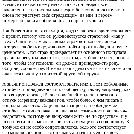
всеми, кто кажется ему несчастным, он раздаст все
накопленные непосильным трудом богатства просителям, и
снова почувствует себя страдающим, да еще и героем,
пожертвовавшим собой во благо сирых и убогих.
Наиболее типичная ситуация, когда человек-недостаток живет
в кредит, потому что он руководствуется стратегией «как у
всех». Один из самых главных страхов такого человека —
потерять любовь окружающих, пойти против общепринятых
ценностей. Этот страх произрастает из основного постулата –
право на ресурсы имеет тот, кто страдает больше всех, но для
того, чтобы ему помогли, он должен принадлежать роду,
общине, сообществу. И не дай бог сделать что-то, из-за чего он
окажется выкинутым из этой круговой поруки.
А значит он должен соответствовать, иметь все необходимые
атрибуты принадлежности к сообществу, такие, например, как
новая крутая тачка, IPhone новейшей модели, поездки в
отпуск заграницу каждый год, чтобы было, о чем писать в
социальных сетях. Социальный запрос на необходимые
атрибуты с самого начала выше, чем возможности человека-
недостатка, поэтому он вынужден жить не по средствам, и у
него почти нет шансов выровнять ситуацию в свою пользу. К
тому же он не особо сопротивляется, ведь это соответствует
его мировоззрению – «я страдаю, а значит имею право».