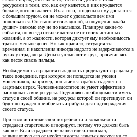
ресурсами в теми, кто, как ему кажется, в них нуждается
больше, кого он жалеет. Из-за того, что деньги ему достаются
с большим трудом, он не может с удовольствием ими
пользоваться. Он становится жадиной, и ощущение «жаба
душит» знакомо ему не по наслышке. Планируя какие-то
события, он всегда отталкивается не от своих истинных
желаний, а от жадности, которая диктует ему необходимость
тратить меньше денег. Но как правило, ситуация эта
временная, и накопления никогда надолго не задерживаются в
руках у страдальца. Деньги уплывают из рук, просачиваясь
как песок сквозь пальцы.
Необходимость страдания и жадность продиктуют страдальцу
такое поведение, при котором он попадется на уловки
мошенников, например, попытается заработать денег на
азартных играх. Человек-недостаток не умеет эффективно
расходовать свои ресурсы. Подчиняясь необходимости иметь
статус в своей общине, на ресурсы которой он претендует, он
будет вынужден приобретать атрибуты для подтверждения
своего статуса.
При этом истинные свои потребности и возможности
страдалец старательно игнорирует, потому что должен быть
как все. Если страдалец не нашел идею-талисман,
защищающую его от необходимости делиться ресурсами со