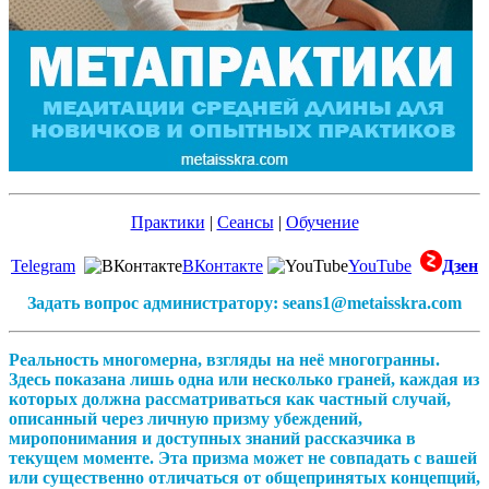
Практики
|
Сеансы
|
Обучение
Telegram
ВКонтакте
YouTube
Дзен
Задать вопрос администратору: seans1@metaisskra.com
Реальность многомерна, взгляды на неё многогранны.
Здесь показана лишь одна или несколько граней, каждая из
которых должна рассматриваться как частный случай,
описанный через личную призму убеждений,
миропонимания и доступных знаний рассказчика в
текущем моменте. Эта призма может не совпадать с вашей
или существенно отличаться от общепринятых концепций,