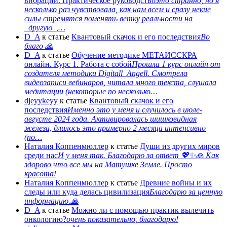
вибрации. Практическое руководство
это странно, но я
несколько раз чувствовала, как нам всем и сразу некие
силы стремятся поменять ветку реальности на
_другую_,…
D_A
к статье
Квантовый скачок и его последствия
Во
благо 🙏
D_A
к статье
Обучение методике МЕТАИССКРА
онлайн. Курс 1. Работа с собой
Прошла 1 курс онлайн от
создателя методики Digitall_Angell. Смотрела
видеозаписи вебинаров, читала много текста, слушала
медитации (некоторые по несколько…
djeyykeyy
к статье
Квантовый скачок и его
последствия
Именно это у меня и случилось в июле-
августе 2024 года. Активировалась шишковидная
железа, длилось это примерно 2 месяца интенсивно
(по…
Наталия Коппенмюллер
к статье
Души из других миров
среди нас
И у меня так. Благодарю за ответ 💖✨️🙏 Как
здорово что все мы на Матушке Земле. Просто
красота!
Наталия Коппенмюллер
к статье
Древние войны и их
следы или куда делась цивилизация
Благодарю за ценную
информацию.🙏
D_A
к статье
Можно ли с помощью практик вылечить
онкологию?
очень показательно, благодарю!