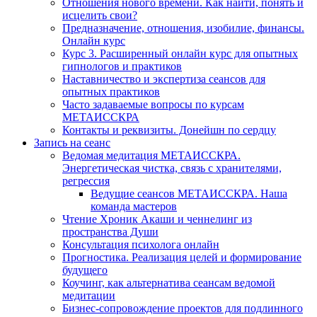
Отношения нового времени. Как найти, понять и
исцелить свои?
Предназначение, отношения, изобилие, финансы.
Онлайн курс
Курс 3. Расширенный онлайн курс для опытных
гипнологов и практиков
Наставничество и экспертиза сеансов для
опытных практиков
Часто задаваемые вопросы по курсам
МЕТАИССКРА
Контакты и реквизиты. Донейшн по сердцу
Запись на сеанс
Ведомая медитация МЕТАИССКРА.
Энергетическая чистка, связь с хранителями,
регрессия
Ведущие сеансов МЕТАИССКРА. Наша
команда мастеров
Чтение Хроник Акаши и ченнелинг из
пространства Души
Консультация психолога онлайн
Прогностика. Реализация целей и формирование
будущего
Коучинг, как альтернатива сеансам ведомой
медитации
Бизнес-сопровождение проектов для подлинного