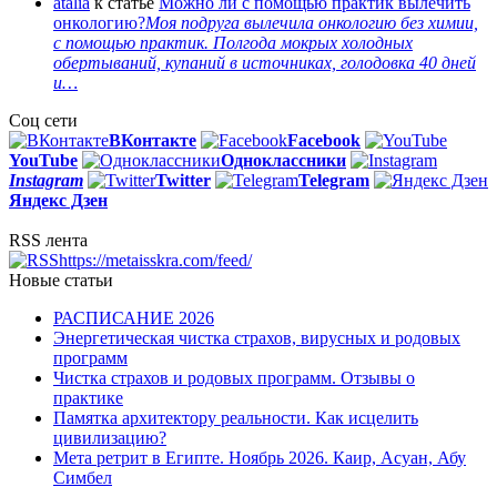
atalia
к статье
Можно ли с помощью практик вылечить
онкологию?
Моя подруга вылечила онкологию без химии,
с помощью практик. Полгода мокрых холодных
обертываний, купаний в источниках, голодовка 40 дней
и…
Соц сети
ВКонтакте
Facebook
You
Tube
Одноклассники
Instagram
Twitter
Telegram
Яндекс Дзен
RSS лента
https://metaisskra.com/feed/
Новые статьи
РАСПИСАНИЕ 2026
Энергетическая чистка страхов, вирусных и родовых
программ
Чистка страхов и родовых программ. Отзывы о
практике
Памятка архитектору реальности. Как исцелить
цивилизацию?
Мета ретрит в Египте. Ноябрь 2026. Каир, Асуан, Абу
Симбел