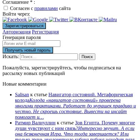
Соглашение
*
:
Согласен с
правилами
сайта
Войти через:
Авторизация
Регистрация
Генерация пароля
Искать:
Поиск
Пожалуйста, зарегистрируйтесь, чтобы подписаться на
рассылку новых публикаций
Новые комментарии
Salisan
к статье
Навигатор состояний. Метафорическая
колода
Колода «навигатор состояний» проверена
многими практиками. Работает до мурашек правдиво и
честно. Не скроешь состояние. Вывести на инсайт
помогает и…
Ратмир Валиуллин
к статье
Зов Египта. Почему многие
души чувствуют с ним связь?
Интересно звучит. А если
она безконечная Игра. Что тогда завершается? Или
только грань многомерного кубика рубика находит пазл