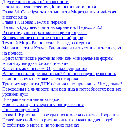
Другие источники о Триальности
Послание человечеству. Дополнения источника
Глава 34. Серебряно-золотые нити Мироздания и майская
энерговолна
Глава 17. Новая Земля и переход
Взгляд в будущее. Один из вариантов Перехода 2.2
Развитие душ и противостоящие процессы
Коллективное сознание планет гибридов
Темный Мир - Равновесие. Взгляд эзотерика
Магия власти и Ковчег Гавриила, или зачем правители ездят
на полюса
Кристаллические растения или как минеральные формы
жизни дублируют биологические
Как стать архангелом. О разных сущностях
Ваши сны стали реальностью? Сон про новую реальность
Солнце гореть не может - это не дрова
Три и четыре нити ДНК официально признаны. Что дальше?
Переходим на личности или разница в потребностях разных
уровней душ
Возвращение цивилизаторов
Новые Солнца и энергии Солнцестояния
Гонка вооружений
Глава 1. Кристаллы, звезды и взаимосвязь клеток Творения
Целебные свойства кристаллов и их значение для людей
О событиях в мире и на тонких планах