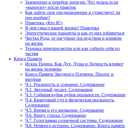
Заземление и перебор энергии. Что делать если
«выносит» после практик
Как найти свое предназначение и существует ли
оно вообще?
Практика «Кто Я?»
В чем смысл вашей жизни? Практика
Энергетические паразиты и как от них избавиться
Чистка Рода, ее пагубные последствия и влияние
на жизнь
Техника перепросмотра или как собрать себя по
частям
Книга Памяти
Искра Творца. Как Дух, Душа и Личность влияют
на жизнь человека
Книга Памяти Звездного Племени. Пролог и
вводная
Ч.1. Реальность и сознание. Содержание
Ч.2. Звездный десант. Содержание
Ч.3. Собирая кубик рубик реальности. Содержание
Ч.4. Квантовый суп и физическая реальность.
Содержание
Ч.5. Время и его аномалии. Содержание
Ч.6. Вирус страха. Содержание
Ч.7. Голограмма солнечной системы. Содержание
Ч.8. Немного истории. Содержание. Книга памяти