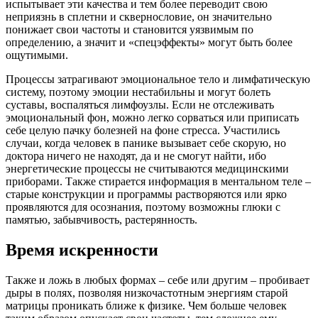
испытывает эти качества и тем более переводит свою
неприязнь в сплетни и сквернословие, он значительно
понижает свои частоты и становится уязвимым по
определению, а значит и «спецэффекты» могут быть более
ощутимыми.
Процессы затрагивают эмоциональное тело и лимфатическую
систему, поэтому эмоции нестабильны и могут болеть
суставы, воспаляться лимфоузлы. Если не отслеживать
эмоциональный фон, можно легко сорваться или приписать
себе целую пачку болезней на фоне стресса. Участились
случаи, когда человек в панике вызывает себе скорую, но
доктора ничего не находят, да и не смогут найти, ибо
энергетические процессы не считываются медицинскими
приборами. Также стирается информация в ментальном теле –
старые конструкции и программы растворяются или ярко
проявляются для осознания, поэтому возможны глюки с
памятью, забывчивость, растерянность.
Время искренности
Также и ложь в любых формах – себе или другим – пробивает
дыры в полях, позволяя низкочастотным энергиям старой
матрицы проникать ближе к физике. Чем больше человек