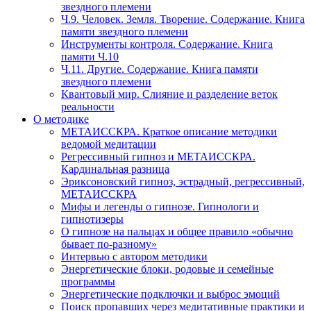
звездного племени
Ч.9. Человек. Земля. Творение. Содержание. Книга
памяти звездного племени
Инструменты контроля. Содержание. Книга
памяти Ч.10
Ч.11. Другие. Содержание. Книга памяти
звездного племени
Квантовый мир. Слияние и разделение веток
реальности
О методике
МЕТАИССКРА. Краткое описание методики
ведомой медитации
Регрессивный гипноз и МЕТАИССКРА.
Кардинальная разница
Эриксоновский гипноз, эстрадный, регрессивный,
МЕТАИССКРА
Мифы и легенды о гипнозе. Гипнологи и
гипнотизеры
О гипнозе на пальцах и общее правило «обычно
бывает по-разному»
Интервью с автором методики
Энергетические блоки, родовые и семейные
программы
Энергетические подключки и выброс эмоций
Поиск пропавших через медитативные практики и