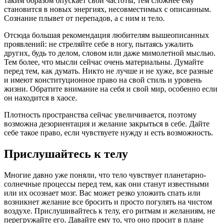
таким образом опускает свои частоты, тем сложнее ему
становится в новых энергиях, несовместимых с описанным.
Сознание плывет от перепадов, а с ним и тело.
Отсюда большая рекомендация любителям вышеописанных
проявлений: не стреляйте себе в ногу, пытаясь ужалить
других, будь то делом, словом или даже мимолетной мыслью.
Тем более, что мысли сейчас очень материальны. Думайте
перед тем, как думать. Никто не лучше и не хуже, все разные
и имеют конституционное право на свой стиль и уровень
жизни. Обратите внимание на себя и свой мир, особенно если
он находится в хаосе.
Плотность пространства сейчас увеличивается, поэтому
возможна дезориентация и желание закрыться в себе. Дайте
себе такое право, если чувствуете нужду и есть возможность.
Прислушайтесь к телу
Многие давно уже поняли, что тело чувствует планетарно-
солнечные процессы перед тем, как они станут известными
или их осознает мозг. Вас может резко уложить спать или
возникнет желание все бросить и просто погулять на чистом
воздухе. Прислушивайтесь к телу, его ритмам и желаниям, не
перегружайте его. Давайте ему то, что оно просит в плане