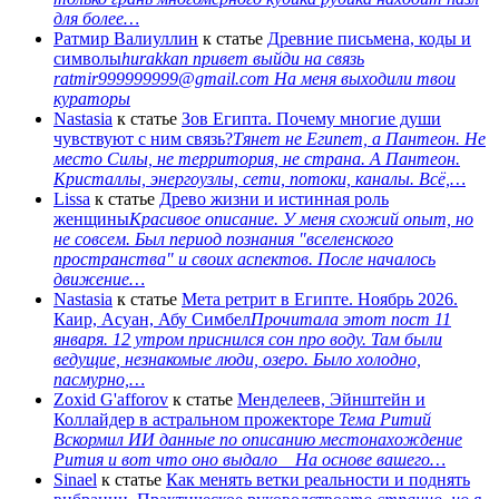
для более…
Ратмир Валиуллин
к статье
Древние письмена, коды и
символы
hurakkan привет выйди на связь
ratmir999999999@gmail.com На меня выходили твои
кураторы
Nastasia
к статье
Зов Египта. Почему многие души
чувствуют с ним связь?
Тянет не Египет, а Пантеон. Не
место Силы, не территория, не страна. А Пантеон.
Кристаллы, энергоузлы, сети, потоки, каналы. Всё,…
Lissa
к статье
Древо жизни и истинная роль
женщины
Красивое описание. У меня схожий опыт, но
не совсем. Был период познания "вселенского
пространства" и своих аспектов. После началось
движение…
Nastasia
к статье
Мета ретрит в Египте. Ноябрь 2026.
Каир, Асуан, Абу Симбел
Прочитала этот пост 11
января. 12 утром приснился сон про воду. Там были
ведущие, незнакомые люди, озеро. Было холодно,
пасмурно,…
Zoxid G'afforov
к статье
Менделеев, Эйнштейн и
Коллайдер в астральном прожекторе
Тема Ритий
Вскормил ИИ данные по описанию местонахождение
Рития и вот что оно выдало На основе вашего…
Sinael
к статье
Как менять ветки реальности и поднять