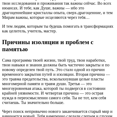
твои исследования и проживания так важны сейчас. Во всех
нюансах. И тебе, как Душе, важны — ибо это
драгоценнейшие кристаллы опыта, сверх-драгоценние, и тем
Мирам важны, которые исцеляются через тебя…
И тем людям, которым ты будешь помогать в трансформациях
как целитель, учитель, мастер.
Причины изоляции и проблем с
памятью
Сама программа твоей жизни, твой труд, твои наработки,
твои навыки и знания должны быть частично закрыты и по
новому определен твой путь. Это стало одной из причин
временного закрытия путей и изоляции. Вторая причина —
это травма предательства, всколыхнувшая целые пласты
многомерной памяти и травм души. Третья — это
многоуровневая атака, которой ты подвергся в состоянии
крайней уязвимости. И четвертая причина — это острая
нужда в переосмыслении самого себя. Ты не тот, кем себя
считаешь. Ты значительно больше.
Через поиск непривычно нового заканчивается старый мир и
начинается новый. Тебя намеренно сделали слепым и глухим,