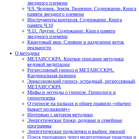
звездного племени
Ч.9. Человек. Земля. Творение. Содержание. Книга
памяти звездного племени
Инструменты контроля. Содержание. Книга
памяти Ч.10
Ч.11. Другие. Содержание. Книга памяти
звездного племени
Квантовый мир. Слияние и разделение веток
реальности
О методике
МЕТАИССКРА. Краткое описание методики
ведомой медитации
Регрессивный гипноз и МЕТАИССКРА.
Кардинальная разница
Эриксоновский гипноз, эстрадный, регрессивный,
МЕТАИССКРА
Мифы и легенды о гипнозе. Гипнологи и
гипнотизеры
О гипнозе на пальцах и общее правило «обычно
бывает по-разному»
Интервью с автором методики
Энергетические блоки, родовые и семейные
программы
Энергетические подключки и выброс эмоций
Поиск пропавших через медитативные практики и