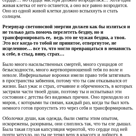
живая клетка от него останется, а оно все равно возродится.
Оно из одной живой клетки должно вспыхнуть и стать
солнцем.
Резервуар светоносной энергии должен как бы излиться и
не только дать помочь перелететь бездну, но и
трансформировать ее, ведь это не чужая бездна, а твоя.
Это все когда-то тобой не принятое, отвергнутое, не
исцеленное… все то, что могло превращаться в ненависть
к себе, в стыд, вину, страх…
Было много насильственных смертей, много суицидов от
безысходности, много жертвоприношений тебя по воле и
неволе. Инфернальные воронки имели право тебя затягивать
в пространства забвения, потому что ты сам отказывался от
жизни. Был ужас и страх, отчаяние и обреченность, в которых
застряли части твоей души, поэтому ты и испытывал эти
состояния с детства без видимых причин. Оно приходило из
миров, с которыми ты связан, каждый раз, когда ты был хоть
немного готов пропустить это через себя и трансформировать.
Оболочки души, как одежда, были смяты этим опытом,
искорежены, разорваны, они слиплись так, что ты еле дышал.
Была такая глухая капсуляция чернотой, что сердце под ней
почти затухло, но ты не терял веру в красоту и доброту, в