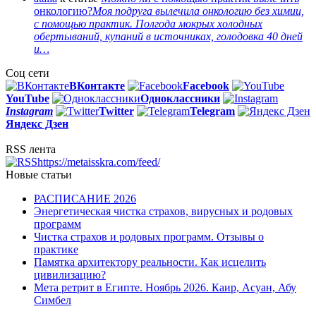
онкологию?
Моя подруга вылечила онкологию без химии,
с помощью практик. Полгода мокрых холодных
обертываний, купаний в источниках, голодовка 40 дней
и…
Соц сети
ВКонтакте
Facebook
You
Tube
Одноклассники
Instagram
Twitter
Telegram
Яндекс Дзен
RSS лента
https://metaisskra.com/feed/
Новые статьи
РАСПИСАНИЕ 2026
Энергетическая чистка страхов, вирусных и родовых
программ
Чистка страхов и родовых программ. Отзывы о
практике
Памятка архитектору реальности. Как исцелить
цивилизацию?
Мета ретрит в Египте. Ноябрь 2026. Каир, Асуан, Абу
Симбел