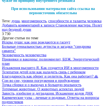
чужое по принципу внутреннего резонанса
При использовании материалов сайта ссылка на
первоисточник обязательна
Теги:
душа
,
многомерность
,
способности и таланты человека
Добавить комментарий
к записи Становление мастера. Полет
над бездной души
3 730
Другие статьи по теме
Искры души: как они рождаются и гаснут
Больные гениальностью: аутисты и загадки “синдрома
саванта”
Человечность человечества
Прививки и вакцины: полиомиелит, БЦЖ. Энергетический
план
Искажения высшего Я. Как создается ИИ в многомерности
Телепатия детей или как наладить связь с ребенком
Благодарность как оберег и целитель. Как она работает? 🙏
Сон во сне, уровни погружения и пробуждение
Точка сборки и о выходах в большую реальность
Тотемные животные. О животных аспектах людей
Зависть, изобилие и деградация. Искажение кодов ДНК
Кармические узлы - личные и родовые. Ответы на вопросы
подписчиков