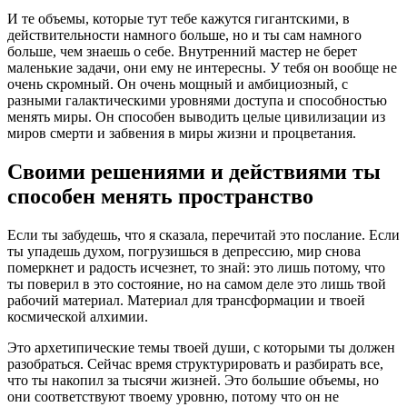
И те объемы, которые тут тебе кажутся гигантскими, в
действительности намного больше, но и ты сам намного
больше, чем знаешь о себе. Внутренний мастер не берет
маленькие задачи, они ему не интересны. У тебя он вообще не
очень скромный. Он очень мощный и амбициозный, с
разными галактическими уровнями доступа и способностью
менять миры. Он способен выводить целые цивилизации из
миров смерти и забвения в миры жизни и процветания.
Своими решениями и действиями ты
способен менять пространство
Если ты забудешь, что я сказала, перечитай это послание. Если
ты упадешь духом, погрузишься в депрессию, мир снова
померкнет и радость исчезнет, то знай: это лишь потому, что
ты поверил в это состояние, но на самом деле это лишь твой
рабочий материал. Материал для трансформации и твоей
космической алхимии.
Это архетипические темы твоей души, с которыми ты должен
разобраться. Сейчас время структурировать и разбирать все,
что ты накопил за тысячи жизней. Это большие объемы, но
они соответствуют твоему уровню, потому что он не