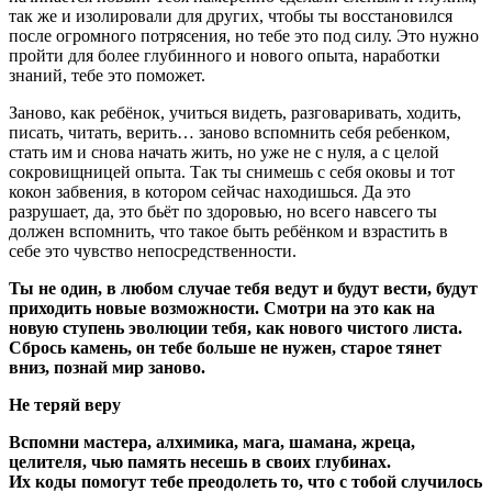
так же и изолировали для других, чтобы ты восстановился
после огромного потрясения, но тебе это под силу. Это нужно
пройти для более глубинного и нового опыта, наработки
знаний, тебе это поможет.
Заново, как ребёнок, учиться видеть, разговаривать, ходить,
писать, читать, верить… заново вспомнить себя ребенком,
стать им и снова начать жить, но уже не с нуля, а с целой
сокровищницей опыта. Так ты снимешь с себя оковы и тот
кокон забвения, в котором сейчас находишься. Да это
разрушает, да, это бьёт по здоровью, но всего навсего ты
должен вспомнить, что такое быть ребёнком и взрастить в
себе это чувство непосредственности.
Ты не один, в любом случае тебя ведут и будут вести, будут
приходить новые возможности. Смотри на это как на
новую ступень эволюции тебя, как нового чистого листа.
Сбрось камень, он тебе больше не нужен, старое тянет
вниз, познай мир заново.
Не теряй веру
Вспомни мастера, алхимика, мага, шамана, жреца,
целителя, чью память несешь в своих глубинах.
Их коды помогут тебе преодолеть то, что с тобой случилось