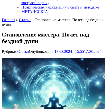
экстрасенсорику
Практическая информация о сайте и методике
МЕТАИССКРА
Главная
»
Статьи
»
Становление мастера. Полет над бездной
души
Становление мастера. Полет над
бездной души
Рубрики
Статьи
Опубликовано
17.08.2024 - 15:55
17.08.2024