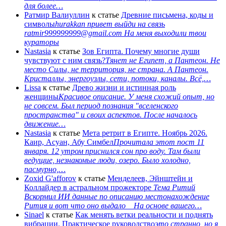
для более…
Ратмир Валиуллин
к статье
Древние письмена, коды и
символы
hurakkan привет выйди на связь
ratmir999999999@gmail.com На меня выходили твои
кураторы
Nastasia
к статье
Зов Египта. Почему многие души
чувствуют с ним связь?
Тянет не Египет, а Пантеон. Не
место Силы, не территория, не страна. А Пантеон.
Кристаллы, энергоузлы, сети, потоки, каналы. Всё,…
Lissa
к статье
Древо жизни и истинная роль
женщины
Красивое описание. У меня схожий опыт, но
не совсем. Был период познания "вселенского
пространства" и своих аспектов. После началось
движение…
Nastasia
к статье
Мета ретрит в Египте. Ноябрь 2026.
Каир, Асуан, Абу Симбел
Прочитала этот пост 11
января. 12 утром приснился сон про воду. Там были
ведущие, незнакомые люди, озеро. Было холодно,
пасмурно,…
Zoxid G'afforov
к статье
Менделеев, Эйнштейн и
Коллайдер в астральном прожекторе
Тема Ритий
Вскормил ИИ данные по описанию местонахождение
Рития и вот что оно выдало На основе вашего…
Sinael
к статье
Как менять ветки реальности и поднять
вибрации. Практическое руководство
это странно, но я