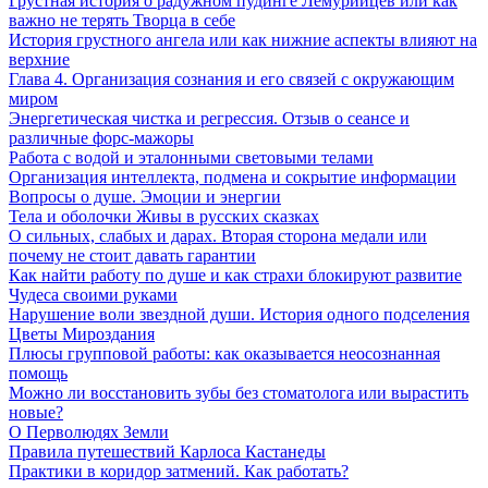
Грустная история о радужном пудинге Лемурийцев или как
важно не терять Творца в себе
История грустного ангела или как нижние аспекты влияют на
верхние
Глава 4. Организация сознания и его связей с окружающим
миром
Энергетическая чистка и регрессия. Отзыв о сеансе и
различные форс-мажоры
Работа с водой и эталонными световыми телами
Организация интеллекта, подмена и сокрытие информации
Вопросы о душе. Эмоции и энергии
Тела и оболочки Живы в русских сказках
О сильных, слабых и дарах. Вторая сторона медали или
почему не стоит давать гарантии
Как найти работу по душе и как страхи блокируют развитие
Чудеса своими руками
Нарушение воли звездной души. История одного подселения
Цветы Мироздания
Плюсы групповой работы: как оказывается неосознанная
помощь
Можно ли восстановить зубы без стоматолога или вырастить
новые?
О Перволюдях Земли
Правила путешествий Карлоса Кастанеды
Практики в коридор затмений. Как работать?