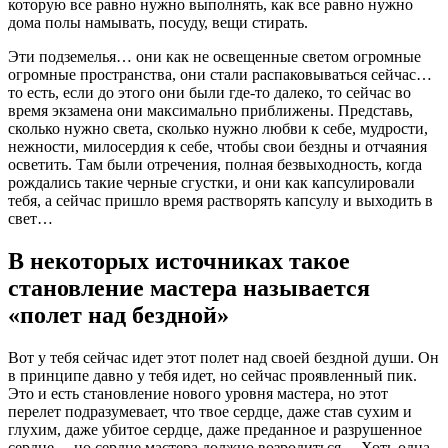
которую все равно нужно выполнять, как все равно нужно
дома полы намывать, посуду, вещи стирать.
Эти подземелья… они как не освещенные светом огромные
огромные пространства, они стали распаковываться сейчас…
то есть, если до этого они были где-то далеко, то сейчас во
время экзамена они максимально приближены. Представь,
сколько нужно света, сколько нужно любви к себе, мудрости,
нежности, милосердия к себе, чтобы свои бездны и отчаяния
осветить. Там были отречения, полная безвыходность, когда
рождались такие черные сгустки, и они как капсулировали
тебя, а сейчас пришло время растворять капсулу и выходить в
свет…
В некоторых источниках такое
становление мастера называется
«полет над бездной»
Вот у тебя сейчас идет этот полет над своей бездной души. Он
в принципе давно у тебя идет, но сейчас проявленный пик.
Это и есть становление нового уровня мастера, но этот
перелет подразумевает, что твое сердце, даже став сухим и
глухим, даже убитое сердце, даже преданное и разрушенное
сердце… но сердце мастера должно возродиться… Хоть одна