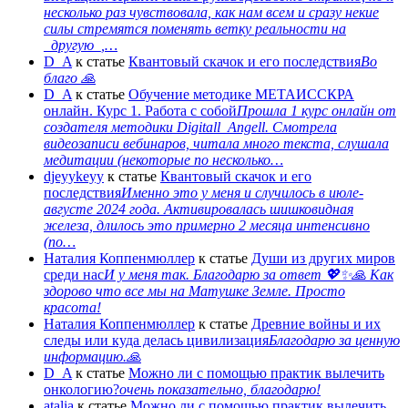
несколько раз чувствовала, как нам всем и сразу некие
силы стремятся поменять ветку реальности на
_другую_,…
D_A
к статье
Квантовый скачок и его последствия
Во
благо 🙏
D_A
к статье
Обучение методике МЕТАИССКРА
онлайн. Курс 1. Работа с собой
Прошла 1 курс онлайн от
создателя методики Digitall_Angell. Смотрела
видеозаписи вебинаров, читала много текста, слушала
медитации (некоторые по несколько…
djeyykeyy
к статье
Квантовый скачок и его
последствия
Именно это у меня и случилось в июле-
августе 2024 года. Активировалась шишковидная
железа, длилось это примерно 2 месяца интенсивно
(по…
Наталия Коппенмюллер
к статье
Души из других миров
среди нас
И у меня так. Благодарю за ответ 💖✨️🙏 Как
здорово что все мы на Матушке Земле. Просто
красота!
Наталия Коппенмюллер
к статье
Древние войны и их
следы или куда делась цивилизация
Благодарю за ценную
информацию.🙏
D_A
к статье
Можно ли с помощью практик вылечить
онкологию?
очень показательно, благодарю!
atalia
к статье
Можно ли с помощью практик вылечить