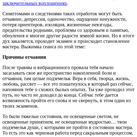
заключительных воплощениях
.
Симптомами и следствиями таких отработок могут быть
отчаяние, депрессия, одиночество, ощущение ненужности,
потеря ориентиров, изоляция, жизненные невзгоды,
предательства родными, проблемы со здоровьем и памятью,
обнуления и многие другие радости земной жизни. Но в итоге
дух закаляется, проходит экзамен и происходит становление
мастера. Выжимка сеанса по этой теме:
Причины отчаяния
После травмы и вибрационного провала тебя начало
засасывать свое же пространство накопленной боли и
отчаяния, там целые подземелья. Вера в себя, творца, жизнь,
любовь, рассвет — все это пошатнулось в который раз сейчас,
напомнив тебе о схожих былых опытах. Ты уже проходил этот
путь, но часто не доходил до конца. Сейчас тебе дается
возможность пройти его снова и не свернуть, в этом один из
твоих экзаменов.
То были тяжелые состояния, не освещенные светом, не
освещенные принятием, не освещенные мудростью… твои
подземелья души, с которыми не пройти в состоянии мастера.
То есть это как черновая работа перед сакральным процессом,