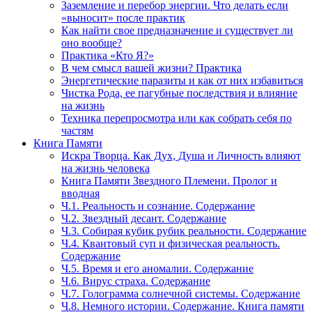
Заземление и перебор энергии. Что делать если
«выносит» после практик
Как найти свое предназначение и существует ли
оно вообще?
Практика «Кто Я?»
В чем смысл вашей жизни? Практика
Энергетические паразиты и как от них избавиться
Чистка Рода, ее пагубные последствия и влияние
на жизнь
Техника перепросмотра или как собрать себя по
частям
Книга Памяти
Искра Творца. Как Дух, Душа и Личность влияют
на жизнь человека
Книга Памяти Звездного Племени. Пролог и
вводная
Ч.1. Реальность и сознание. Содержание
Ч.2. Звездный десант. Содержание
Ч.3. Собирая кубик рубик реальности. Содержание
Ч.4. Квантовый суп и физическая реальность.
Содержание
Ч.5. Время и его аномалии. Содержание
Ч.6. Вирус страха. Содержание
Ч.7. Голограмма солнечной системы. Содержание
Ч.8. Немного истории. Содержание. Книга памяти