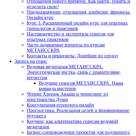
Отношения нового времени. Как найти, понять и
исцелить свои?
Предназначение, отношения, изобилие, финансы.
Онлайн курс
Курс 3. Расширенный онлайн курс для опытных
гипнологов и практиков
Наставничество и экспертиза сеансов для
опытных практиков
Часто задаваемые вопросы по курсам
МЕТАИССКРА
Контакты и реквизиты. Донейшн по сердцу
Запись на сеанс
Ведомая медитация МЕТАИССКРА.
Энергетическая чистка, связь с хранителями,
регрессия
Ведущие сеансов МЕТАИССКРА. Наша
команда мастеров
Чтение Хроник Акаши и ченнелинг из
пространства Души
Консультация психолога онлайн
Прогностика. Реализация целей и формирование
будущего
Коучинг, как альтернатива сеансам ведомой
медитации
Бизнес-сопровождение проектов для подлинного