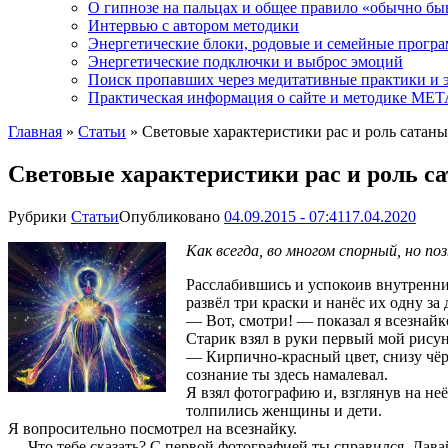
О гипнозе на пальцах и общее правило «обычно бы
Интервью с автором методики
Энергетические блоки, родовые и семейные прогр
Энергетические подключки и выброс эмоций
Поиск пропавших через медитативные практики и 
Практическая информация о сайте и методике М
Главная
»
Статьи
»
Световые характеристики рас и роль сатаны
Световые характеристики рас и роль с
Рубрики
Статьи
Опубликовано
04.09.2015 - 07:41
17.04.2020
Как всегда, во многом спорный, но п
Расслабившись и успокоив внутренний 
развёл три краски и нанёс их одну за
— Вот, смотри! — показал я всезнайке
Старик взял в руки первый мой рисуно
— Кирпично-красный цвет, снизу чёр
сознание ты здесь намалевал.
Я взял фотографию и, взглянув на не
толпились женщины и дети.
Я вопросительно посмотрел на всезнайку.
— Что тебе сказать? С первой фотографией ты справился. Дав