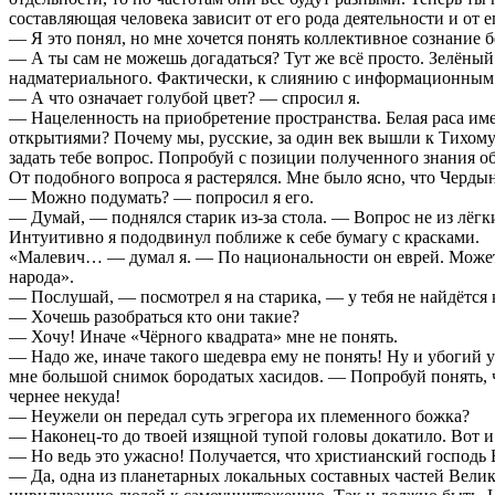
составляющая человека зависит от его рода деятельности и от 
— Я это понял, но мне хочется понять коллективное сознание б
— А ты сам не можешь догадаться? Тут же всё просто. Зелёны
надматериального. Фактически, к слиянию с информационным
— А что означает голубой цвет? — спросил я.
— Нацеленность на приобретение пространства. Белая раса им
открытиями? Почему мы, русские, за один век вышли к Тихому 
задать тебе вопрос. Попробуй с позиции полученного знания о
От подобного вопроса я растерялся. Мне было ясно, что Чердын
— Можно подумать? — попросил я его.
— Думай, — поднялся старик из-за стола. — Вопрос не из лёгки
Интуитивно я пододвинул поближе к себе бумагу с красками.
«Малевич… — думал я. — По национальности он еврей. Может 
народа».
— Послушай, — посмотрел я на старика, — у тебя не найдётся
— Хочешь разобраться кто они такие?
— Хочу! Иначе «Чёрного квадрата» мне не понять.
— Надо же, иначе такого шедевра ему не понять! Ну и убогий 
мне большой снимок бородатых хасидов. — Попробуй понять, чт
чернее некуда!
— Неужели он передал суть эгрегора их племенного божка?
— Наконец-то до твоей изящной тупой головы докатило. Вот и 
— Но ведь это ужасно! Получается, что христианский господь 
— Да, одна из планетарных локальных составных частей Велико