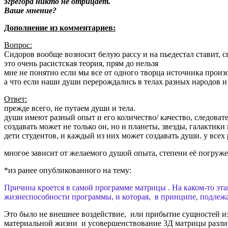
эгрегора никто не отрицает.
Ваше мнение?
Дополнение из комментариев:
Вопрос:
Сидоров вообще возносит белую рассу и на пьедестал ставит, с
это очень расистская теория, прям до нельзя
мне не понятно если мы все от одного творца источника произо
а что если наши души перерождались в телах разных народов и 
Ответ:
прежде всего, не путаем души и тела.
души имеют разный опыт и его количество/ качество, следоват
создавать может не только он, но и планеты, звезды, галактик
дети студентов, и каждый из них может создавать души. у всех 
многое зависит от желаемого душой опыта, степени её погруж
*из ранее опубликованного на тему:
Причина кроется в самой программе матрицы . На каком-то эт
жизнеспособности программы, и которая, в принципе, подлежа
Это было не внешнее воздействие, или прибытие сущностей из
материальной жизни и усовершенствование 3Д матрицы разли