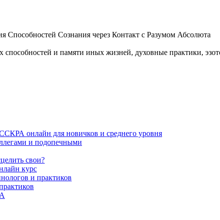
 Способностей Сознания через Контакт с Разумом Абсолюта
пособностей и памяти иных жизней, духовные практики, эзотер
ИССКРА онлайн для новичков и среднего уровня
коллегами и подопечными
сцелить свои?
нлайн курс
пнологов и практиков
 практиков
РА