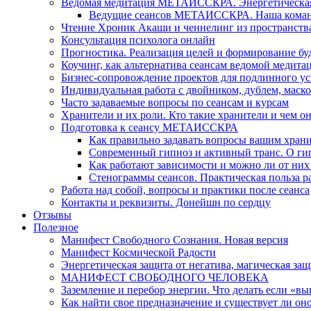
Ведомая медитация МЕТАИССКРА. Энергетическая ч
Ведущие сеансов МЕТАИССКРА. Наша коман
Чтение Хроник Акаши и ченнелинг из пространст
Консультация психолога онлайн
Прогностика. Реализация целей и формирование б
Коучинг, как альтернатива сеансам ведомой медита
Бизнес-сопровождение проектов для подлинного ус
Индивидуальная работа с двойником, дублем, маск
Часто задаваемые вопросы по сеансам и курсам
Хранители и их роли. Кто такие хранители и чем о
Подготовка к сеансу МЕТАИССКРА
Как правильно задавать вопросы вашим хран
Современный гипноз и активный транс. О ги
Как работают зависимости и можно ли от н
Стенограммы сеансов. Практическая польза р
Работа над собой, вопросы и практики после сеанса
Контакты и реквизиты. Донейшн по сердцу
Отзывы
Полезное
Манифест Свободного Сознания. Новая версия
Манифест Космической Радости
Энергетическая защита от негатива, магическая защ
МАНИФЕСТ СВОБОДНОГО ЧЕЛОВЕКА
Заземление и перебор энергии. Что делать если «в
Как найти свое предназначение и существует ли он