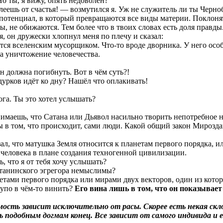
 ты, я вижу, опять недоволен?
леешь от счастья! — возмутился я. Уж не служитель ли ты Черн
отенциал, в который превращаются все виды материи. Поклонят
ты, не обижаются. Тем более что в твоих словах есть доля правды
я, он дружески хлопнул меня по плечу и сказал:
ется вселенским мусорщиком. Что-то вроде дворника. У него осо
на уничтожение человечества.
 должна погибнуть. Вот в чём суть?!
дурков идёт ко дну? Нашёл что оплакивать!
ога. Ты это хотел услышать?
маешь, что Сатана или Дьявол насильно творить непотребное нико
 в том, что происходит, сами люди. Какой общий закон Мирозда
ал, что матушка Земля относится к планетам первого порядка, и
еловека в плане создания техногенной цивилизации.
 что я от тебя хочу услышать?
сатанинского эгрегора немыслимы?
етами первого порядка или мирами двух векторов, один из котор
упо в чём-то винить?
Его вина лишь в том, что он показывает 
ость зависит исключительно от расы. Скорее есть некая скло
 подобным догмам конец. Все зависит от самого индивида и е