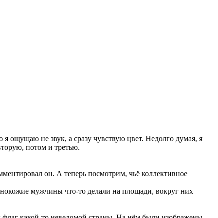
 я ощущаю не звук, а сразу чувствую цвет. Недолго думая, я
вторую, потом и третью.
ментировал он. А теперь посмотрим, чьё коллективное
ернокожие мужчины что-то делали на площади, вокруг них
л флаг какой-то неведомой страны. На нём были изображены