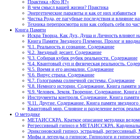
Практика «Кто Я?»
В чем смысл вашей жизни? Практика
Энергетические паразиты и как от них избавиться
Чистка Рода, ее пагубные последствия и влияние н
Техника перепросмотра или как собрать себя по час
Книга Памяти
Искра Творца. Как Дух, Душа и Личность влияют н
Книга Памяти Звездного Племени. Пролог и вводн
Ч.1. Реальность и сознание. Содержание
Ч.2. Звездный десант. Содержание
Ч.3. Собирая кубик рубик реальности. Содержание
Ч.4. Квантовый суп и физическая реальность. Соде
Ч.5. Время и его аномалии. Содержание
Ч.6. Вирус страха. Содержание
Ч.7. Голограмма солнечной системы. Содержание
Ч.8. Немного истории. Содержание. Книга памяти 
Ч.9. Человек. Земля. Творение. Содержание. Книга
Инструменты контроля. Содержание. Книга памяти
Ч.11. Другие. Содержание. Книга памяти звездного
Квантовый мир. Слияние и разделение веток реаль
О методике
МЕТАИССКРА. Краткое описание методики ведом
Регрессивный гипноз и МЕТАИССКРА. Кардинальн
Эриксоновский гипноз, эстрадный, регрессивны
Мифы и легенды о гипнозе. Гипнологи и гипнотиз