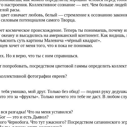
его настроения. Коллективное сознание — нет. Чем больше людей,
елой расы.
й цвет означает любовь, белый — стремление к осознанию закон
 силовым потенциалом самого Творца.
еет космическое происхождение. Теперь ты понимаешь, почему 
океану и высадились на американский континент. Как видишь, н
бъяснить суть картины Малевича «чёрный квадрат».
цев хочет от меня того, что я пока не понимаю.
х. Но я верю, что ты с ним справишься.
попробовать, посредством цветовой гаммы определить коллекти
 коллективной фотографии евреев?
у тебя умишко, мой друг. Только без обид! — поднял руку деду
о это за «фрукты». Только ничего это тебе не даст. В любом сл
вся разгадка! Что на меня уставился?
Бог — это и есть Дьявол?
го Чернобога. Что тут ужасного? Посредством сатанинского эгр