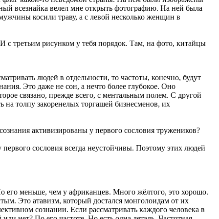
ёжный всезнайка велел мне открыть фотографию. На ней была
мужчины косили траву, а с левой несколько женщин в
И с третьим рисунком у тебя порядок. Там, на фото, китайцы
атривать людей в отдельности, то частоты, конечно, будут
ания. Это даже не сон, а нечто более глубокое. Оно
орое связано, прежде всего, с ментальным полем. С другой
ь на толпу закоренелых торгашей бизнесменов, их
ра сознания активизированы у первого сословия тружеников?
у первого сословия всегда неустойчивы. Поэтому этих людей
 его меньше, чем у африканцев. Много жёлтого, это хорошо.
тым. Это атавизм, который достался монголоидам от их
ллективном сознании. Если рассматривать каждого человека в
или нет? По его частоте. Но есть одна деталь. Частотная