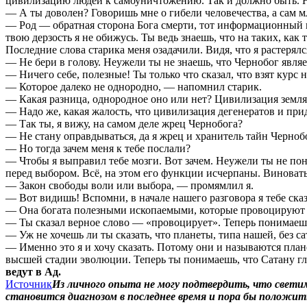
цивилизацию людей к самоуничтожению. Так и должно быть. Но
— А ты доволен? Говоришь мне о гибели человечества, а сам м
— Род — обратная сторона Бога смерти, тот информационный п
твою дерзость я не обижусь. Ты ведь знаешь, что на таких, как 
Последние слова старика меня озадачили. Видя, что я растерялс
— Не бери в голову. Неужели ты не знаешь, что Чернобог явля
— Ничего себе, полезные! Ты только что сказал, что взят курс 
— Которое далеко не однородно, — напомнил старик.
— Какая разница, однородное оно или нет? Цивилизация землян
— Надо же, какая жалость, что цивилизация дегенератов и при
— Так ты, я вижу, на самом деле жрец Чернобога?
— Не стану оправдываться, да я жрец и хранитель тайн Черноб
— Но тогда зачем меня к тебе послали?
— Чтобы я выправил тебе мозги. Вот зачем. Неужели ты не пони
перед выбором. Всё, на этом его функции исчерпаны. Виноваты
— Закон свободы воли или выбора, — промямлил я.
— Вот видишь! Вспомни, в начале нашего разговора я тебе сказ
— Она богата полезными ископаемыми, которые провоцируют ч
— Ты сказал верное слово — «провоцирует». Теперь понимаешь,
— Уж не хочешь ли ты сказать, что планеты, типа нашей, без 
— Именно это я и хочу сказать. Потому они и называются план
высшей стадии эволюции. Теперь ты понимаешь, что Сатану гл
ведут в Ад.
Источник
Из личного опыта не могу подтвердить, что светим
становится диагнозом в последнее время и пора бы положить