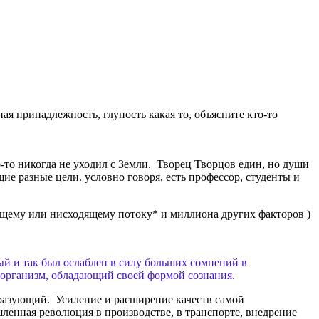
ая принадлежность, глупость какая то, объясните кто-то
-то никогда не уходил с Земли. Творец Творцов един, но души
щие разные цели. условно говоря, есть профессор, студенты и
ящему или нисходящему потоку* и миллиона других факторов )
ый и так был ослаблен в силу больших сомнений в
 организм, обладающий своей формой сознания.
бразующий. Усиление и расширение качеств самой
нная революция в производстве, в транспорте, внедрение