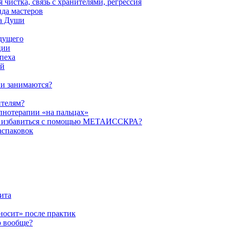
истка, связь с хранителями, регрессия
да мастеров
ва Души
удущего
ции
пеха
ой
ни занимаются?
ителям?
пнотерапии «на пальцах»
их избавиться с помощью МЕТАИССКРА?
аспаковок
ита
ыносит» после практик
о вообще?