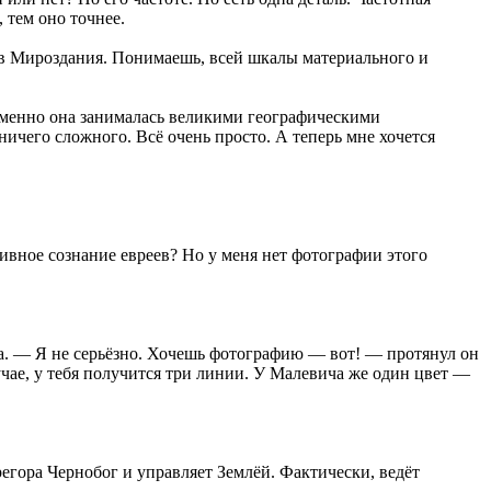
 тем оно точнее.
ов Мироздания. Понимаешь, всей шкалы материального и
именно она занималась великими географическими
ичего сложного. Всё очень просто. А теперь мне хочется
вное сознание евреев? Но у меня нет фотографии этого
шка. — Я не серьёзно. Хочешь фотографию — вот! — протянул он
учае, у тебя получится три линии. У Малевича же один цвет —
егора Чернобог и управляет Землёй. Фактически, ведёт