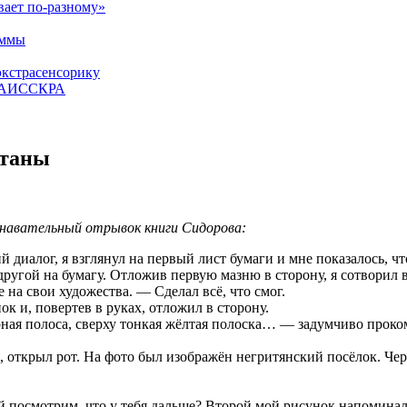
вает по-разному»
аммы
экстрасенсорику
ЕТАИССКРА
атаны
ознавательный отрывок книги Сидорова:
диалог, я взглянул на первый лист бумаги и мне показалось, что
 другой на бумагу. Отложив первую мазню в сторону, я сотворил 
 на свои художества. — Сделал всё, что смог.
к и, повертев в руках, отложил в сторону.
ная полоса, сверху тонкая жёлтая полоска… — задумчиво проком
ё, открыл рот. На фото был изображён негритянский посёлок. Ч
ай посмотрим, что у тебя дальше? Второй мой рисунок напомина