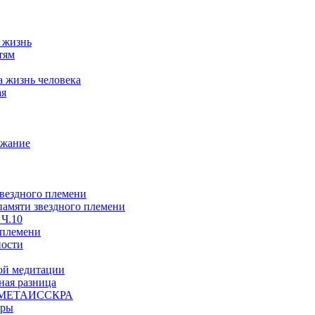
а жизнь
тям
а жизнь человека
ая
ржание
звездного племени
 памяти звездного племени
 Ч.10
 племени
ности
ой медитации
ая разница
й, МЕТАИССКРА
еры