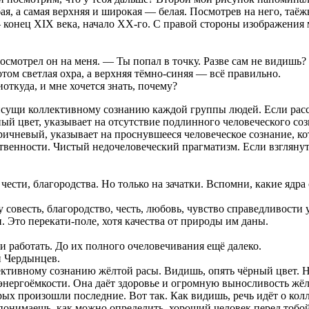
бая, а самая верхняя и широкая — белая. Посмотрев на него, та
 конец XIX века, начало ХХ-го. С правой стороны изображения 
смотрел он на меня. — Ты попал в точку. Разве сам не видишь? 
отом светлая охра, а верхняя тёмно-синяя — всё правильно.
откуда, и мне хочется знать, почему?
исущи коллективному сознанию каждой группы людей. Если рассм
ый цвет, указывает на отсутствие подлинного человеческого созн
ичневый, указывает на проснувшееся человеческое сознание, кот
твенности. Чистый недочеловеческий прагматизм. Если взглянут
 чести, благородства. Но только на зачатки. Вспомни, какие яд
совесть, благородство, честь, любовь, чувство справедливости 
 Это перекати-поле, хотя качества от природы им даны.
 и работать. До их полного очеловечивания ещё далеко.
й Чердынцев.
ктивному сознанию жёлтой расы. Видишь, опять чёрный цвет. Но
энергоёмкости. Она даёт здоровье и огромную выносливость жёл
орых произошли последние. Вот так. Как видишь, речь идёт о ко
 понимаешь, как можно определить, хороший человек перед тобой 