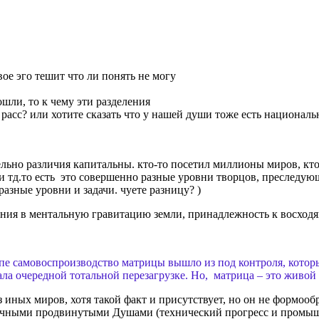
вое эго тешит что ли понять не могу
шли, то к чему эти разделения
расс? или хотите сказать что у нашей души тоже есть национальн
ельно различия капитальны. кто-то посетил миллионы миров, кто
и и тд.то есть это совершенно разные уровни творцов, преследую
разные уровни и задачи. чуете разницу? )
ения в ментальную гравитацию земли, принадлежность к восход
апе самовоспроизводство матрицы вышло из под контроля, котор
ла очередной тотальной перезагрузке. Но, матрица – это живой
 иных миров, хотя такой факт и присутствует, но он не формоо
чными продвинутыми Душами (технический прогресс и промышле