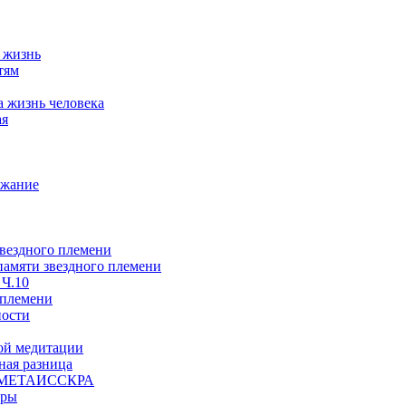
а жизнь
тям
а жизнь человека
ая
ржание
звездного племени
 памяти звездного племени
 Ч.10
 племени
ности
ой медитации
ая разница
й, МЕТАИССКРА
еры