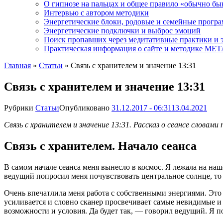
О гипнозе на пальцах и общее правило «обычно бы
Интервью с автором методики
Энергетические блоки, родовые и семейные прогр
Энергетические подключки и выброс эмоций
Поиск пропавших через медитативные практики и 
Практическая информация о сайте и методике М
Главная
»
Статьи
»
Связь с хранителем и значение 13:31
Связь с хранителем и значение 13:31
Рубрики
Статьи
Опубликовано
31.12.2017 - 06:31
13.04.2021
Связь с хранителем и значение 13:31. Рассказ о сеансе словами
Связь с хранителем. Начало сеанса
В самом начале сеанса меня вынесло в космос. Я лежала на наше
ведущий попросил меня почувствовать центральное солнце, то я
Очень впечатлила меня работа с собственными энергиями. Это н
усиливается и словно сканер просвечивает самые невидимые и 
возможности и условия. Да будет так, — говорил ведущий. Я п