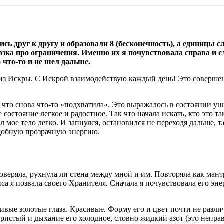
сь друг к другу и образовали 8 (бесконечность), а единицы 
зка про ограничения. Именно их я почувствовала справа и сл
 что-то и не шел дальше.
из Искры. С Искрой взаимодействую каждый день! Это совершен
 что снова что-то «подхватила». Это выражалось в состоянии ун
состояние легкое и радостное. Так что начала искать, кто это т
ое тело легко. И запнулся, остановился не переходя дальше, т.
одобную прозрачную энергию.
роверяла, рухнула ли стена между мной и им. Повторяла как ман
нса я позвала своего Хранителя. Сначала я почувствовала его э
ивые золотые глаза. Красивые. Форму его и цвет почти не разли
ебристый и дыхание его холодное, словно жидкий азот (это непра