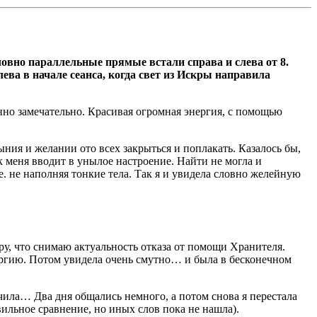
словно параллельные прямые встали справа и слева от 8.
ева в начале сеанса, когда свет из Искры направила
но замечательно. Красивая огромная энергия, с помощью
ыния и желании ото всех закрыться и поплакать. Казалось бы,
ак меня вводит в унылое настроение. Найти не могла и
е. не наполняя тонкие тела. Так я и увидела словно желейную
тру, что снимаю актуальность отказа от помощи Хранителя.
нергию. Потом увидела очень смутно… и была в бесконечном
чила… Два дня общались немного, а потом снова я перестала
вильное сравнение, но иных слов пока не нашла).