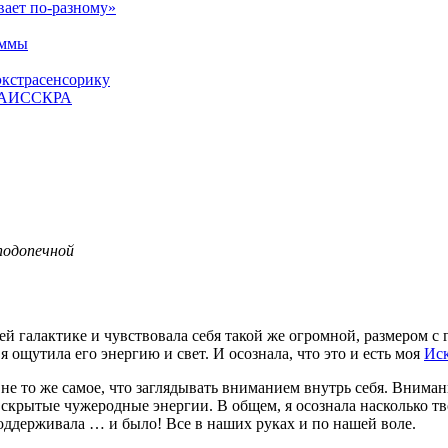
вает по-разному»
аммы
экстрасенсорику
ЕТАИССКРА
 подопечной
й галактике и чувствовала себя такой же огромной, размером с г
 ощутила его энергию и свет. И осознала, что это и есть моя
Ис
е то же самое, что заглядывать вниманием внутрь себя. Внимани
скрытые чужеродные энергии. В общем, я осознала насколько тв
оддерживала … и было! Все в наших руках и по нашей воле.