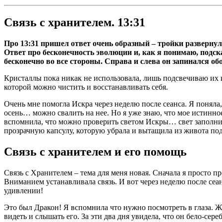
Связь с хранителем. 13:31
Про 13:31 пришел ответ очень образный – тройки развернули
Ответ про бесконечность эволюции и, как я понимаю, подска
бесконечно во все стороны. Справа и слева он запинался обо
Кристаллы пока никак не использовала, лишь подсвечиваю их 
которой можно чистить и восстанавливать себя.
Очень мне помогла Искра через неделю после сеанса. Я поняла,
осень… можно свалить на нее. Но я уже знаю, что мое истинное 
вспомнила, что можно проверить светом Искры… свет заполнил м
прозрачную капсулу, которую убрала и вытащила из живота п
Связь с хранителем и его помощь
Связь с Хранителем – тема для меня новая. Сначала я просто п
Вниманием устанавливала связь. И вот через неделю после сеа
удивлении!
Это был Дракон! Я вспомнила что нужно посмотреть в глаза. Ж
видеть и слышать его. За эти два дня увидела, что он бело-сер