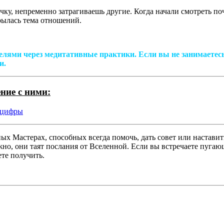
очку, непременно затрагиваешь другие. Когда начали смотреть по
крылась тема отношений.
телями через медитативные практики. Если вы не занимаетес
и.
ние с ними:
 цифры
х Мастерах, способных всегда помочь, дать совет или наставит
но, они таят послания от Вселенной. Если вы встречаете пугаю
те получить.