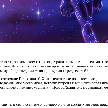
остности, знакомством с Искрой, Хранителями, ВЯ, ангелами. П
 во мне; Понять что за странные программы активны в наших отн
 который преследовал меня три недели перед сессией?
з состояние Галактики. С Хранителем тоже познакомилась, но не
«подарил» мне моего мужа, встречу устроил и манипулировал чу
этом ключе внимание «темных». ПсевдоХранитель не защищал мен
ей степени был посвящен очищению от чужеродных энергий, знак