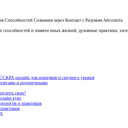
 Способностей Сознания через Контакт с Разумом Абсолюта
пособностей и памяти иных жизней, духовные практики, эзотер
ИССКРА онлайн для новичков и среднего уровня
коллегами и подопечными
сцелить свои?
нлайн курс
пнологов и практиков
 практиков
РА