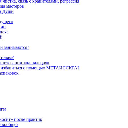
истка, связь с хранителями, регрессия
да мастеров
ва Души
удущего
ции
пеха
ой
ни занимаются?
ителям?
пнотерапии «на пальцах»
их избавиться с помощью МЕТАИССКРА?
аспаковок
ита
ыносит» после практик
о вообще?