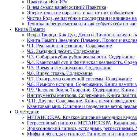
Практика «Кто Я?»
В чем смысл вашей жизни? Практика
Энергетические паразиты и как от них избавиться
Чистка Рода, ее пагубные последствия и влияние н
Техника перепросмотра или как собрать себя по час
Книга Памяти
Искра Творца. Как Дух, Душа и Личность влияют н
Книга Памяти Звездного Племени. Пролог и вводн
Ч.1. Реальность и сознание. Содержание
Ч.2. Звездный десант. Содержание
Ч.3. Собирая кубик рубик реальности. Содержание
Ч.4. Квантовый суп и физическая реальность. Соде
Ч.5. Время и его аномалии. Содержание
Ч.6. Вирус страха. Содержание
Ч.7. Голограмма солнечной системы. Содержание
Ч.8. Немного истории. Содержание. Книга памяти 
Ч.9. Человек. Земля. Творение. Содержание. Книга
Инструменты контроля. Содержание. Книга памяти
Ч.11. Другие. Содержание. Книга памяти звездного
Квантовый мир. Слияние и разделение веток реаль
О методике
МЕТАИССКРА. Краткое описание методики ведом
Регрессивный гипноз и МЕТАИССКРА. Кардинальн
Эриксоновский гипноз, эстрадный, регрессивны
Мифы и легенды о гипнозе. Гипнологи и гипнотиз