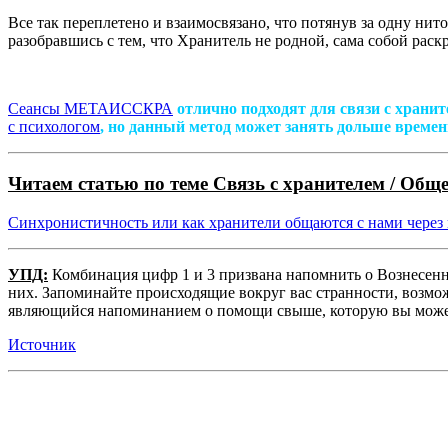
Все так переплетено и взаимосвязано, что потянув за одну нит
разобравшись с тем, что Хранитель не родной, сама собой рас
Сеансы МЕТАИССКРА
отлично подходят для связи с храни
с психологом
, но данный метод может занять дольше времен
Читаем статью по теме Связь с хранителем / Обще
Синхронистичность
или как хранители общаются с нами через
УПД:
Комбинация цифр 1 и 3 призвана напомнить о Вознесенны
них. Запоминайте происходящие вокруг вас странности, возмож
являющийся напоминанием о помощи свыше, которую вы може
Источник