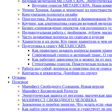
Ведомая медитация МЕТАИССКРА. Энергетическая ч
Ведущие сеансов МЕТАИССКРА. Наша коман
Чтение Хроник Акаши и ченнелинг из пространст
Консультация психолога онлайн
Прогностика. Реализация целей и формирование б
Коучинг, как альтернатива сеансам ведомой медита
Бизнес-сопровождение проектов для подлинного ус
Индивидуальная работа с двойником, дублем, маск
Часто задаваемые вопросы по сеансам и курсам
Хранители и их роли. Кто такие хранители и чем о
Подготовка к сеансу МЕТАИССКРА
Как правильно задавать вопросы вашим хран
Современный гипноз и активный транс. О ги
Как работают зависимости и можно ли от н
Стенограммы сеансов. Практическая польза р
Работа над собой, вопросы и практики после сеанса
Контакты и реквизиты. Донейшн по сердцу
Отзывы
Полезное
Манифест Свободного Сознания. Новая версия
Манифест Космической Радости
Энергетическая защита от негатива, магическая защ
МАНИФЕСТ СВОБОДНОГО ЧЕЛОВЕКА
Заземление и перебор энергии. Что делать если «в
Как найти свое предназначение и существует ли он