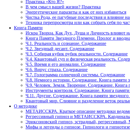
Практика «Кто Я?»
В чем смысл вашей жизни? Практика
Энергетические паразиты и как от них избавиться
Чистка Рода, ее пагубные последствия и влияние н
Техника перепросмотра или как собрать себя по час
Книга Памяти
Искра Творца. Как Дух, Душа и Личность влияют н
Книга Памяти Звездного Племени. Пролог и вводн
Ч.1. Реальность и сознание. Содержание
Ч.2. Звездный десант. Содержание
Ч.3. Собирая кубик рубик реальности. Содержание
Ч.4. Квантовый суп и физическая реальность. Соде
Ч.5. Время и его аномалии. Содержание
Ч.6. Вирус страха. Содержание
Ч.7. Голограмма солнечной системы. Содержание
Ч.8. Немного истории. Содержание. Книга памяти 
Ч.9. Человек. Земля. Творение. Содержание. Книга
Инструменты контроля. Содержание. Книга памяти
Ч.11. Другие. Содержание. Книга памяти звездного
Квантовый мир. Слияние и разделение веток реаль
О методике
МЕТАИССКРА. Краткое описание методики ведом
Регрессивный гипноз и МЕТАИССКРА. Кардинальн
Эриксоновский гипноз, эстрадный, регрессивны
Мифы и легенды о гипнозе. Гипнологи и гипнотиз