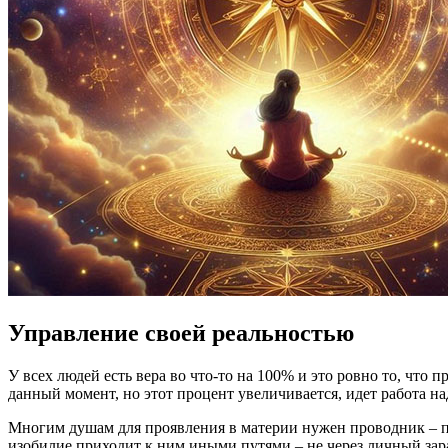
Управление своей реальностью
У всех людей есть вера во что-то на 100% и это ровно то, что 
данный момент, но этот процент увеличивается, идет работа на
Многим душам для проявления в материи нужен проводник – пар
изобилие приходит к ним иными путями – не через личный зараб