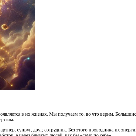
проявляется в их жизнях. Мы получаем то, во что верим. Большин
д этим.
тнер, супруг, друг, сотрудник. Без этого проводника их энерги
оток, а через близких людей, как бы «само по себе».