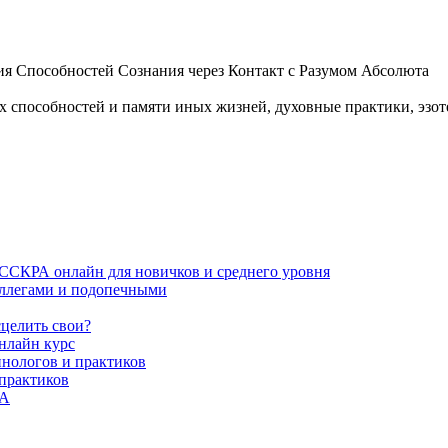
 Способностей Сознания через Контакт с Разумом Абсолюта
пособностей и памяти иных жизней, духовные практики, эзотер
ИССКРА онлайн для новичков и среднего уровня
коллегами и подопечными
сцелить свои?
нлайн курс
пнологов и практиков
 практиков
РА