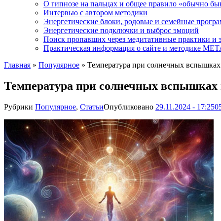
О гипнозе на пальцах и общее правило «обычно бы
Интервью с автором методики
Энергетические блоки, родовые и семейные прогр
Энергетические подключки и выброс эмоций
Поиск пропавших через медитативные практики и 
Практическая информация о сайте и методике М
Главная
»
Популярное
»
Температура при солнечных вспышках
Температура при солнечных вспышках 
Рубрики
Популярное
,
Статьи
Опубликовано
29.11.2024 - 17:25
0