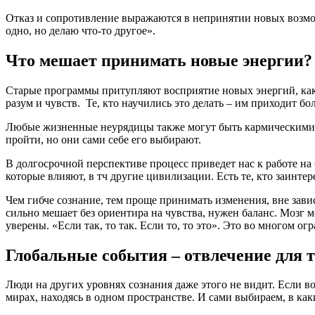
Отказ и сопротивление выражаются в непринятии новых возмож
одно, но делаю что-то другое».
Что мешает принимать новые энергии?
Старые программы притупляют восприятие новых энергий, как 
разум и чувств. Те, кто научились это делать – им приходит бо
Любые жизненные неурядицы также могут быть кармическими и
пройти, но они сами себе его выбирают.
В долгосрочной перспективе процесс приведет нас к работе на 
которые влияют, в тч другие цивилизации. Есть те, кто заинтер
Чем гибче сознание, тем проще принимать изменения, вне зави
сильно мешает без ориентира на чувства, нужен баланс. Мозг 
уверены. «Если так, то так. Если то, то это». Это во многом ог
Глобальные события – отвлечение для т
Люди на других уровнях сознания даже этого не видит. Если в
мирах, находясь в одном пространстве. И сами выбираем, в как