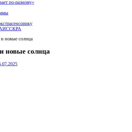
вает по-разному»
аммы
экстрасенсорику
ЕТАИССКРА
 и новые солнца
и новые солнца
5.07.2025