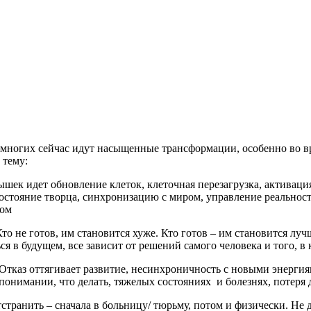
 многих сейчас идут насыщенные трансформации, особенно во вр
 тему:
ышек идет обновление клеток, клеточная перезагрузка, активац
состояние творца, синхронизацию с миром, управление реально
вом
то не готов, им становится хуже. Кто готов – им становится луч
я в будущем, все зависит от решений самого человека и того, в
. Отказ оттягивает развитие, несинхроничность с новыми энерги
понимании, что делать, тяжелых состояниях и болезнях, потеря д
тстранить – сначала в больницу/ тюрьму, потом и физически. Не 