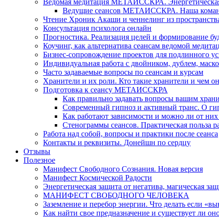
Ведомая медитация МЕТАИССКРА. Энергетическая ч
Ведущие сеансов МЕТАИССКРА. Наша коман
Чтение Хроник Акаши и ченнелинг из пространст
Консультация психолога онлайн
Прогностика. Реализация целей и формирование б
Коучинг, как альтернатива сеансам ведомой медита
Бизнес-сопровождение проектов для подлинного ус
Индивидуальная работа с двойником, дублем, маск
Часто задаваемые вопросы по сеансам и курсам
Хранители и их роли. Кто такие хранители и чем о
Подготовка к сеансу МЕТАИССКРА
Как правильно задавать вопросы вашим хран
Современный гипноз и активный транс. О ги
Как работают зависимости и можно ли от н
Стенограммы сеансов. Практическая польза р
Работа над собой, вопросы и практики после сеанса
Контакты и реквизиты. Донейшн по сердцу
Отзывы
Полезное
Манифест Свободного Сознания. Новая версия
Манифест Космической Радости
Энергетическая защита от негатива, магическая защ
МАНИФЕСТ СВОБОДНОГО ЧЕЛОВЕКА
Заземление и перебор энергии. Что делать если «в
Как найти свое предназначение и существует ли он