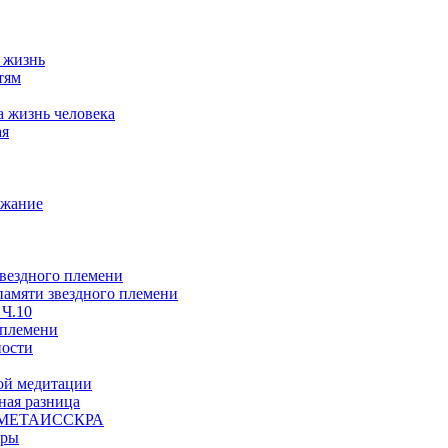
а жизнь
тям
а жизнь человека
ая
ржание
звездного племени
 памяти звездного племени
 Ч.10
 племени
ности
ой медитации
ая разница
й, МЕТАИССКРА
еры