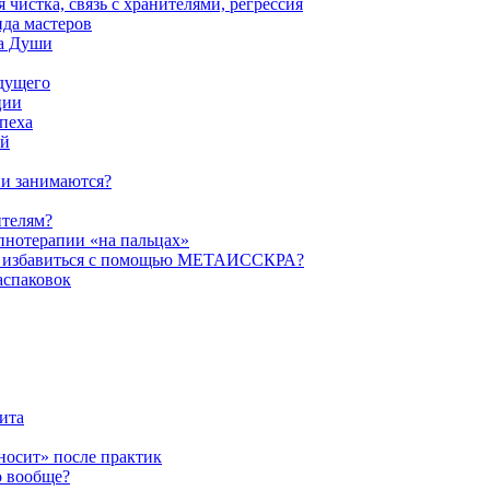
истка, связь с хранителями, регрессия
да мастеров
ва Души
удущего
ции
пеха
ой
ни занимаются?
ителям?
пнотерапии «на пальцах»
их избавиться с помощью МЕТАИССКРА?
аспаковок
ита
ыносит» после практик
о вообще?