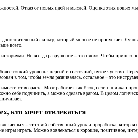
ностей. Отказ от новых идей и мыслей. Оценка этих новых мыс
дополнительный фильтр, который многое не пропускает. Лучший 
льше всего.
сториями. Не всегда разрушение – это плохо. Чтобы пришло н
более тонкий уровень энергий и состояний, пятое чувство. Перед
есован в том, чтобы земля развивалась, остальное – это инструме
симости от возраста. Мозг работает как блок, если напичкан пр
можно себе подчинить, а можно сделать врагом. В целом логичес
раничивает.
ех, кто хочет отвлекаться
овлекаешься – это твой собственный урок и проработка, которая
ие игры играть. Можно вовлекаться в хорошее, позитивное, инте