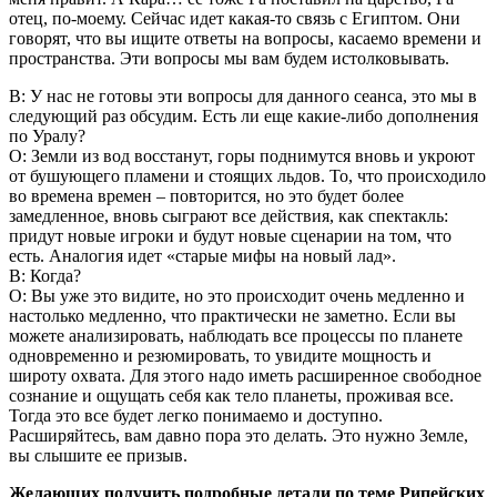
отец, по-моему. Сейчас идет какая-то связь с Египтом. Они
говорят, что вы ищите ответы на вопросы, касаемо времени и
пространства. Эти вопросы мы вам будем истолковывать.
В: У нас не готовы эти вопросы для данного сеанса, это мы в
следующий раз обсудим. Есть ли еще какие-либо дополнения
по Уралу?
О: Земли из вод восстанут, горы поднимутся вновь и укроют
от бушующего пламени и стоящих льдов. То, что происходило
во времена времен – повторится, но это будет более
замедленное, вновь сыграют все действия, как спектакль:
придут новые игроки и будут новые сценарии на том, что
есть. Аналогия идет «старые мифы на новый лад».
В: Когда?
О: Вы уже это видите, но это происходит очень медленно и
настолько медленно, что практически не заметно. Если вы
можете анализировать, наблюдать все процессы по планете
одновременно и резюмировать, то увидите мощность и
широту охвата. Для этого надо иметь расширенное свободное
сознание и ощущать себя как тело планеты, проживая все.
Тогда это все будет легко понимаемо и доступно.
Расширяйтесь, вам давно пора это делать. Это нужно Земле,
вы слышите ее призыв.
Желающих получить подробные детали по теме Рипейских