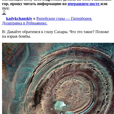
гор, прошу читать информацию во
вчерашнем посте
или
тут:
kadykchanskiy
в
Рипейские горы — Гиперборея.
Дозаправка в Рейкьявике.
В: Давайте обратимся к глазу Сахары. Что это такое? Похоже
на взрыв бомбы.