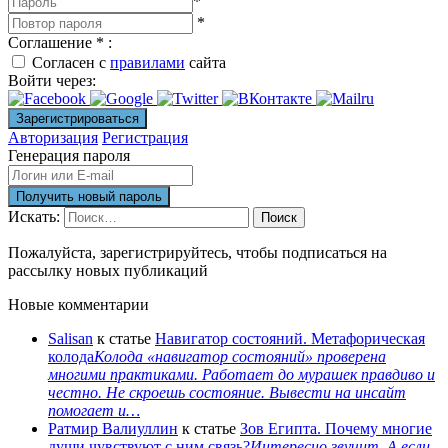
*
*
Соглашение
*
:
Согласен с
правилами
сайта
Войти через:
Авторизация
Регистрация
Генерация пароля
Искать:
Поиск
Пожалуйста, зарегистрируйтесь, чтобы подписаться на
рассылку новых публикаций
Новые комментарии
Salisan
к статье
Навигатор состояний. Метафорическая
колода
Колода «навигатор состояний» проверена
многими практиками. Работает до мурашек правдиво и
честно. Не скроешь состояние. Вывести на инсайт
помогает и…
Ратмир Валиуллин
к статье
Зов Египта. Почему многие
души чувствуют с ним связь?
Интересно звучит. А если