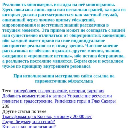
Реальность многомерна, взгляды на неё многогранны.
Здесь показана лишь одна или несколько граней, каждая из
которых должна рассматриваться как частный случай,
описанный через личную призму убеждений,
миропонимания и доступных знаний рассказчика в
текущем моменте. Эта призма может не совпадать с вашей
или существенно отличаться от общепринятых концепций,
ибо каждый имеет право на свое индивидуальное
восприятие реальности и точку зрения. Частное мнение
рассказчика не обязано отражать другие мнения, знания,
ожидания и «прописные истины», ибо истина безгранична,
а реальность постоянно меняется. Берем свое и оставляем
чужое по принципу внутреннего резонанса
При использовании материалов сайта ссылка на
первоисточник обязательна
Теги:
гиперборея
,
градостроение
,
история
,
тартария
Добавить комментарий
к записи Управление ресурсами
планеты и градостроение. Рипейские горы и Глаз Сахары
286
Другие статьи по теме
Трансформатор в Косово, которому 20000 лет
Гауди: безумец или гений?
Кто засыпал цивилизации?