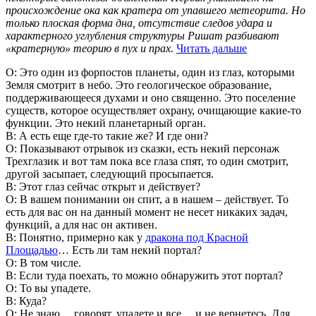
происхождение ока как кратера от упавшего метеорита. Но
только плоская форма дна, отсутствие следов удара и
характерного углубления структуры Ришат разбивают
«кратерную» теорию в пух и прах.
Читать дальше
О: Это один из форпостов планеты, один из глаз, которыми
Земля смотрит в небо. Это геологическое образование,
поддерживающееся духами и оно священно. Это поселение
существ, которое осуществляет охрану, очищающие какие-то
функции. Это некий планетарный орган.
В: А есть еще где-то такие же? И где они?
О: Показывают отрывок из сказки, есть некий персонаж
Трехглазик и вот там пока все глаза спят, то один смотрит,
другой засыпает, следующий просыпается.
В: Этот глаз сейчас открыт и действует?
О: В вашем понимании он спит, а в нашем – действует. То
есть для вас он на данный момент не несет никаких задач,
функций, а для нас он активен.
В: Понятно, примерно как у
дракона под Красной
Площадью
… Есть ли там некий портал?
О: В том числе.
В: Если туда поехать, то можно обнаружить этот портал?
О: То вы упадете.
В: Куда?
О: Не знаю… говорят, упадете и все… и не вернетесь. Для