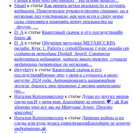
Рития и вот что оно выдало На основе вашего…
Sinael
к статье
Как менять ветки реальности и поднять
вибрации. Практическое руководство
это странно, но я
несколько раз чувствовала, как нам всем и сразу некие
силы стремятся поменять ветку реальности на
_другую_,…
D_A
к статье
Квантовый скачок и его последствия
Во
благо 🙏
D_A
к статье
Обучение методике МЕТАИССКРА
онлайн. Курс 1. Работа с собой
Прошла 1 курс онлайн от
создателя методики Digitall_Angell. Смотрела
видеозаписи вебинаров, читала много текста, слушала
медитации (некоторые по несколько…
djeyykeyy
к статье
Квантовый скачок и его
последствия
Именно это у меня и случилось в июле-
августе 2024 года. Активировалась шишковидная
железа, длилось это примерно 2 месяца интенсивно
(по…
Наталия Коппенмюллер
к статье
Души из других миров
среди нас
И у меня так. Благодарю за ответ 💖✨️🙏 Как
здорово что все мы на Матушке Земле. Просто
красота!
Наталия Коппенмюллер
к статье
Древние войны и их
следы или куда делась цивилизация
Благодарю за ценную
информацию.🙏