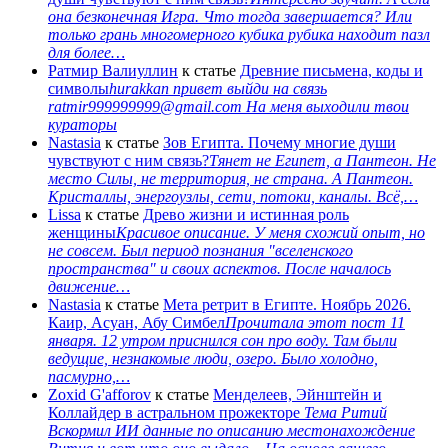
она безконечная Игра. Что тогда завершается? Или
только грань многомерного кубика рубика находит пазл
для более…
Ратмир Валиуллин
к статье
Древние письмена, коды и
символы
hurakkan привет выйди на связь
ratmir999999999@gmail.com На меня выходили твои
кураторы
Nastasia
к статье
Зов Египта. Почему многие души
чувствуют с ним связь?
Тянет не Египет, а Пантеон. Не
место Силы, не территория, не страна. А Пантеон.
Кристаллы, энергоузлы, сети, потоки, каналы. Всё,…
Lissa
к статье
Древо жизни и истинная роль
женщины
Красивое описание. У меня схожий опыт, но
не совсем. Был период познания "вселенского
пространства" и своих аспектов. После началось
движение…
Nastasia
к статье
Мета ретрит в Египте. Ноябрь 2026.
Каир, Асуан, Абу Симбел
Прочитала этот пост 11
января. 12 утром приснился сон про воду. Там были
ведущие, незнакомые люди, озеро. Было холодно,
пасмурно,…
Zoxid G'afforov
к статье
Менделеев, Эйнштейн и
Коллайдер в астральном прожекторе
Тема Ритий
Вскормил ИИ данные по описанию местонахождение