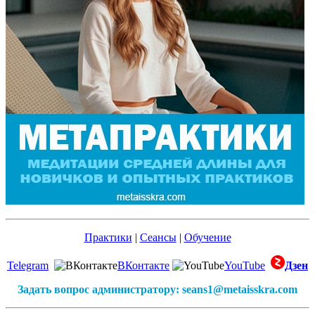
Практики
|
Сеансы
|
Обучение
Telegram
ВКонтакте
YouTube
Дзен
Задать вопрос администратору: seans1@metaisskra.com