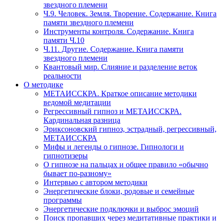
звездного племени
Ч.9. Человек. Земля. Творение. Содержание. Книга
памяти звездного племени
Инструменты контроля. Содержание. Книга
памяти Ч.10
Ч.11. Другие. Содержание. Книга памяти
звездного племени
Квантовый мир. Слияние и разделение веток
реальности
О методике
МЕТАИССКРА. Краткое описание методики
ведомой медитации
Регрессивный гипноз и МЕТАИССКРА.
Кардинальная разница
Эриксоновский гипноз, эстрадный, регрессивный,
МЕТАИССКРА
Мифы и легенды о гипнозе. Гипнологи и
гипнотизеры
О гипнозе на пальцах и общее правило «обычно
бывает по-разному»
Интервью с автором методики
Энергетические блоки, родовые и семейные
программы
Энергетические подключки и выброс эмоций
Поиск пропавших через медитативные практики и