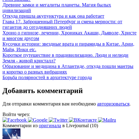
Древние замки и мегалиты планеты. Магия былых
цивилизаций
Откуда пришла акупунктура и как она работает
Глава 17. Заброшенный Петербург и смена мерности: от
гигантов до сегодняшних людей
Хроно о гипнозе, лечении, Хрониках Акаши, Дьяволе, Христе
и многом другом
Кусочки истории: звездные врата и пирамиды в Китае. Арии,
Майя, Инки etc.
Короткое путешествие в працивилизацию. Люди и нелюди
Земля - живой кристалл?
Образование и медицина в Атлантиде, откуда пошли мантры
и коротко о разных вибрациях
Борьба полярностей в архитектуре города
Добавить комментарий
Для отправки комментария вам необходимо
авторизоваться
.
Войти через:
Комментарии из
оригинала
в Livejournal (10)