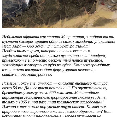
Небольшая африканская страна Мавритания, западная часть
пустыни Сахары хранят одно из самых загадочно-уникальных
мест мира — Око Земли или Структура Ришат.
Необъяснимые круги, начертанные неизвестным
«художником» среди одноликого пустынного ландшафта,
привлекают в это место бесконечный поток туристов,
жаждущих взглянуть на чудо из чудес. Комплекс громадных
колец точно воспроизводит форму зрачка человека,
окаймленного контуром век.
Размеры «ока» впечатляют — диаметр внешнего контура
около 50 км. Да и возраст почтенный. По оценкам ученых,
древнейшему кольцу около 600 млн. лет. Масштабные
параметры геологического формирования смогли увидеть
только в 1965 г. при развитии космических исследований.
Именно с тех самых пор ученые ищут ответ: Какова же
природа этого странного и мистического образования? Вот
некоторые гипотезы-объяснения. Первая указывает на