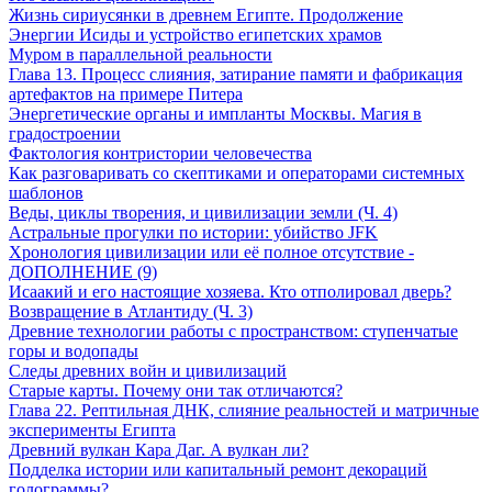
Жизнь сириусянки в древнем Египте. Продолжение
Энергии Исиды и устройство египетских храмов
Муром в параллельной реальности
Глава 13. Процесс слияния, затирание памяти и фабрикация
артефактов на примере Питера
Энергетические органы и импланты Москвы. Магия в
градостроении
Фактология контристории человечества
Как разговаривать со скептиками и операторами системных
шаблонов
Веды, циклы творения, и цивилизации земли (Ч. 4)
Астральные прогулки по истории: убийство JFK
Хронология цивилизации или её полное отсутствие -
ДОПОЛНЕНИЕ (9)
Исаакий и его настоящие хозяева. Кто отполировал дверь?
Возвращение в Атлантиду (Ч. 3)
Древние технологии работы с пространством: ступенчатые
горы и водопады
Следы древних войн и цивилизаций
Старые карты. Почему они так отличаются?
Глава 22. Рептильная ДНК, слияние реальностей и матричные
эксперименты Египта
Древний вулкан Кара Даг. А вулкан ли?
Подделка истории или капитальный ремонт декораций
голограммы?