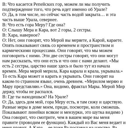
В: Что касается Репейских гор, можем ли мы получить
подтверждение того, что речь идет именно об Урале?
О: Да, в том числе, но сейчас часть водой закрыта… и эта
часть выше Урала, севернее.
В: Что есть гора Меру? Где она?
О: Слышу Мера и Кара, вот 2 горы, 2 сестры.
В: Хара, наверное?
О: Нет, они говорят, что Мерой вы меряете, а Карой, караете.
Опять показывают связь со временем и пространством и
кармическими процессами. Они говорят, что мы можем
поговорить с ними. Эти две сестры говорят, что они могут
нам рассказать, что они есть и что они с нами делают. «Мы
есть 2 сестры, царство наше здесь и было тут из начала
времен. Мера мерой мерила, Кара карала и крала, укрывала.»
То есть Кара может и карать и укрывать. Они говорят на
каком-то странном языке, очень древнем. «Мерилом меряю и
Мару представляю.» Она, видимо, фрактал Мары. Мерой Мир
держу, чтобы не распался.
В: Где ты находишься? На Урале?
О: Да, здесь дом мой, гора Меру есть, я там сижу и царствую.
Разные меры в доме моем, приди, посмотри, коли сможешь.
Показывают линейки всякие и мензурки, это шутка видимо )
Она говорит, что смотрите, чем в вашем мире вы меня
правите (проводим ее функции). Каждый из Вас меня ведает и
меня правит. А Кара… ее тоже Ра поставил на царство, Ра