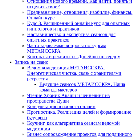
Отношения нового времени. Как найти, понять и
исцелить свои?
Предназначение, отношения, изобилие, финансы.
Онлайн курс
Курс 3. Расширенный онлайн курс для опытных
гипнологов и практиков
Наставничество и экспертиза сеансов для
опытных практиков
Часто задаваемые вопросы по курсам
МЕТАИССКРА
Контакты и реквизиты. Донейшн по сердцу
Запись на сеанс
Ведомая медитация МЕТАИССКРА.
Энергетическая чистка, связь с хранителями,
регрессия
Ведущие сеансов МЕТАИССКРА. Наша
команда мастеров
Чтение Хроник Акаши и ченнелинг из
пространства Души
Консультация психолога онлайн
Прогностика. Реализация целей и формирование
будущего
Коучинг, как альтернатива сеансам ведомой
медитации
Бизнес-сопровождение проектов для подлинного