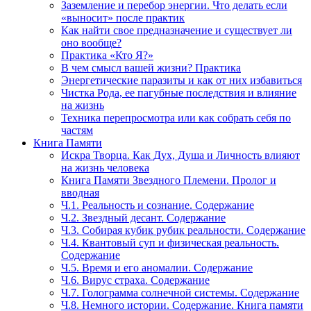
Заземление и перебор энергии. Что делать если
«выносит» после практик
Как найти свое предназначение и существует ли
оно вообще?
Практика «Кто Я?»
В чем смысл вашей жизни? Практика
Энергетические паразиты и как от них избавиться
Чистка Рода, ее пагубные последствия и влияние
на жизнь
Техника перепросмотра или как собрать себя по
частям
Книга Памяти
Искра Творца. Как Дух, Душа и Личность влияют
на жизнь человека
Книга Памяти Звездного Племени. Пролог и
вводная
Ч.1. Реальность и сознание. Содержание
Ч.2. Звездный десант. Содержание
Ч.3. Собирая кубик рубик реальности. Содержание
Ч.4. Квантовый суп и физическая реальность.
Содержание
Ч.5. Время и его аномалии. Содержание
Ч.6. Вирус страха. Содержание
Ч.7. Голограмма солнечной системы. Содержание
Ч.8. Немного истории. Содержание. Книга памяти