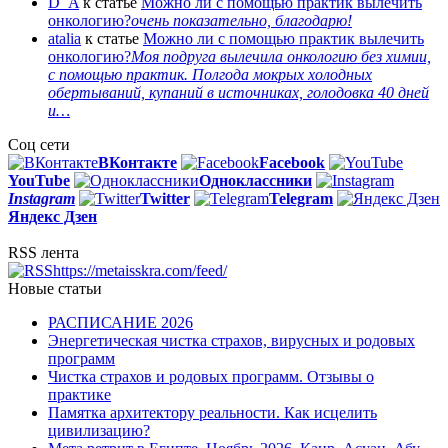
D_A
к статье
Можно ли с помощью практик вылечить
онкологию?
очень показательно, благодарю!
atalia
к статье
Можно ли с помощью практик вылечить
онкологию?
Моя подруга вылечила онкологию без химии,
с помощью практик. Полгода мокрых холодных
обертываний, купаний в источниках, голодовка 40 дней
и…
Соц сети
ВКонтакте
Facebook
You
Tube
Одноклассники
Instagram
Twitter
Telegram
Яндекс Дзен
RSS лента
https://metaisskra.com/feed/
Новые статьи
РАСПИСАНИЕ 2026
Энергетическая чистка страхов, вирусных и родовых
программ
Чистка страхов и родовых программ. Отзывы о
практике
Памятка архитектору реальности. Как исцелить
цивилизацию?