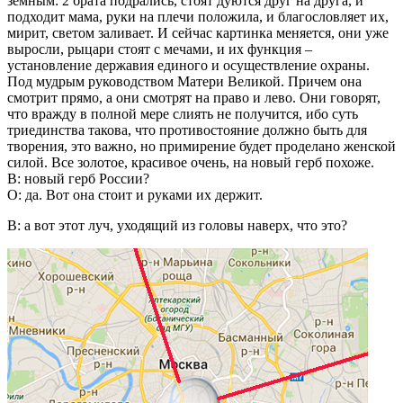
земным: 2 брата подрались, стоят дуются друг на друга, и
подходит мама, руки на плечи положила, и благословляет их,
мирит, светом заливает. И сейчас картинка меняется, они уже
выросли, рыцари стоят с мечами, и их функция –
установление державия единого и осуществление охраны.
Под мудрым руководством Матери Великой. Причем она
смотрит прямо, а они смотрят на право и лево. Они говорят,
что вражду в полной мере слиять не получится, ибо суть
триединства такова, что противостояние должно быть для
творения, это важно, но примирение будет проделано женской
силой. Все золотое, красивое очень, на новый герб похоже.
В: новый герб России?
О: да. Вот она стоит и руками их держит.
В: а вот этот луч, уходящий из головы наверх, что это?