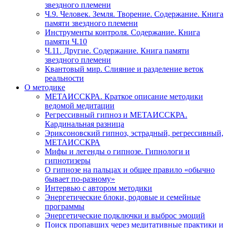
звездного племени
Ч.9. Человек. Земля. Творение. Содержание. Книга
памяти звездного племени
Инструменты контроля. Содержание. Книга
памяти Ч.10
Ч.11. Другие. Содержание. Книга памяти
звездного племени
Квантовый мир. Слияние и разделение веток
реальности
О методике
МЕТАИССКРА. Краткое описание методики
ведомой медитации
Регрессивный гипноз и МЕТАИССКРА.
Кардинальная разница
Эриксоновский гипноз, эстрадный, регрессивный,
МЕТАИССКРА
Мифы и легенды о гипнозе. Гипнологи и
гипнотизеры
О гипнозе на пальцах и общее правило «обычно
бывает по-разному»
Интервью с автором методики
Энергетические блоки, родовые и семейные
программы
Энергетические подключки и выброс эмоций
Поиск пропавших через медитативные практики и