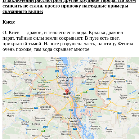
В заключении рассмотрим другие крупные города. По всем
сеансить не стали, просто привожу наглядные примеры
сказанного выше:
Киев:
О: Киев — дракон, и тело его есть вода. Крылья дракона
парят, тайные силы земли сокрывают. В пузе есть свет,
прикрытый тьмой. На юге разрушена часть, на птицу Феникс
очень похоже, там вода скрывает многое.