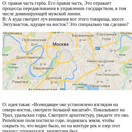
О: правая часть герба. Его правая часть. Это отражает
процессы передавливания в управлении государством, в том
числе доминирующей мужской линии.
В: А куда смотрит луч внимания вот этого товарища, шоссе
Энтузиастов, идущее на восток? Это специально так сделано?
О: идея такая: «Всевидящее око установлено взглядом на
северо-восток, смотрите большой масштаб». Показывают на
Урал, уральские горы. Смотрите архитектуру, увидите это око.
Рипейские поля постигло горе, поднялась земля, чтобы
сокрыть то, что видно было, но на контуре рек и озер этот
процесс отпечатался, запечетлен был.