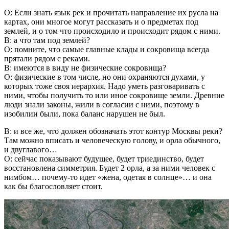
О: Если знать язык рек и прочитать направление их русла на
картах, они многое могут рассказать и о предметах под
землей, и о том что происходило и происходит рядом с ними.
В: а что там под землей?
О: помните, что самые главные клады и сокровища всегда
прятали рядом с реками.
В: имеются в виду не физические сокровища?
О: физические в том числе, но они охраняются духами, у
которых тоже своя иерархия. Надо уметь разговаривать с
ними, чтобы получить то или иное сокровище земли. Древние
люди знали законы, жили в согласии с ними, поэтому в
изобилии были, пока баланс нарушен не был.
В: и все же, что должен обозначать этот контур Москвы реки?
Там можно вписать и человеческую голову, и орла обычного,
и двуглавого…
О: сейчас показывают будущее, будет триединство, будет
восстановлена симметрия. Будет 2 орла, а за ними человек с
нимбом… почему-то идет «жена, одетая в солнце»… и она
как бы благословляет стоит.