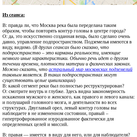
Из сеанса:
В: правда ли, что Москва река была переделана таким
образом, чтобы повторять контур головы в центре города?
О: да, это искусственно созданная вещь, было сделано очень
давно, управление подпространством. Подземелья имеются в
виду, видимо. (
В других сеансах было сказано, что
подпространство – это карманы реальности, имеющие
немного иные характеристики. Обычно речь идет о другом
течении времени, плотности материи и физических законах.
Можно сказать, что
астральный мир московских подземелий
таковым является. В таких подпространствах могут
существовать целые цивилизации
)
В: какой сегмент реки был полностью реструктурирован?
О: смотрите внутрь и глубже. Здесь видна закономерность
искажения мужского и женского, как правого и левого канала:
и полушарий головного мозга, и деятельности во всех
структурах. Двуглавый орел, левый контур головы вы
наблюдаете в не измененном состоянии, правый –
гипертрофированное изуродованное фактически для
определенных целей и миссий.
В: правая — имеется в виду для него, или для наблюдателя?