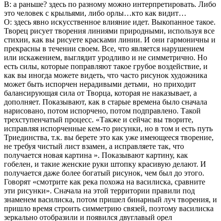
В: а раньше? здесь по разному можно интерпретировать. Либо
это человек с крыльями, либо орлы…кто как видит…
О: здесь явно искусственное влияние идет. Выкопанное такое.
Творец рисует творения линиями природными, используя все
стихии, как вы рисуете красками линии. И они гармоничны и
прекрасны в течении своем. Все, что является нарушением
или искажением, выглядит уродливо и не симметрично. Но
есть силы, которые поправляют такое грубое воздействие, и
как вы иногда можете видеть, что часто рисунок художника
может быть испорчен нерадивыми детьми, но приходит
балансирующая сила от Творца, которая не наказывает, а
дополняет. Показывают, как в старые времена было сначала
нарисовано, потом испорчено, потом подправлено. Такой
трехступенчатый процесс. «Также и сейчас вы творите,
исправляя испорченные кем-то рисунки, но в том и есть путь
Триединства, т.к. вы берете это как уже имеющееся творение,
не требуя чистый лист взамен, а исправляете так, что
получается новая картина ». Показывают картину, как
гобелен, и такие женские руки штопку красивую делают. И
получается даже более богатый рисунок, чем был до этого.
Говорят «смотрите как река похожа на василиска, сравните
эти рисунки». Сначала на этой территории правили под
знаменем василиска, потом пришел бинарный луч творения, и
пришло время строить симметрию связей, поэтому василиска
зеркально отобразили и появился двуглавый орел