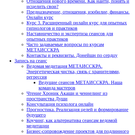
Отношения нового времени. Как найти, понять и
исцелить свои?
Предназначение, отношения, изобилие, финансы.
Онлайн курс
Курс 3. Расширенный онлайн курс для опытных
гипнологов и практиков
Наставничество и экспертиза сеансов для
опытных практиков
Часто задаваемые вопросы по курсам
МЕТАИССКРА
Контакты и реквизиты. Донейшн по сердцу
Запись на сеанс
Ведомая медитация МЕТАИССКРА.
Энергетическая чистка, связь с хранителями,
регрессия
Ведущие сеансов МЕТАИССКРА. Наша
команда мастеров
Чтение Хроник Акаши и ченнелинг из
пространства Души
Консультация психолога онлайн
Прогностика. Реализация целей и формирование
будущего
Коучинг, как альтернатива сеансам ведомой
медитации
Бизнес-сопровождение проектов для подлинного