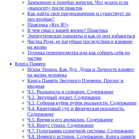
Заземление и перебор энергии. Что делать если
«выносит» после практик
Как найти свое предназначение и существует ли
оно вообще?
Практика «Кто Я?»
В чем смысл вашей жизни? Практика
Энергетические паразиты и как от них избавиться
Чистка Рода, ее пагубные последствия и влияние
на жизнь
Техника перепросмотра или как собрать себя по
частям
Книга Памяти
Искра Творца. Как Дух, Душа и Личность влияют
на жизнь человека
Книга Памяти Звездного Племени. Пролог и
вводная
Ч.1. Реальность и сознание. Содержание
Ч.2. Звездный десант. Содержание
Ч.3. Собирая кубик рубик реальности. Содержание
Ч.4. Квантовый суп и физическая реальность.
Содержание
Ч.5. Время и его аномалии. Содержание
Ч.6. Вирус страха. Содержание
Ч.7. Голограмма солнечной системы. Содержание
Ч.8. Немного истории. Содержание. Книга памяти