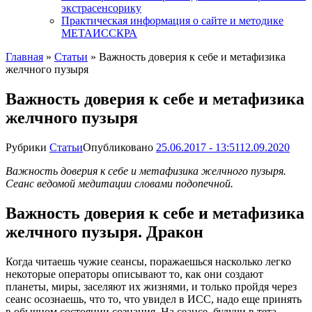
экстрасенсорику
Практическая информация о сайте и методике
МЕТАИССКРА
Главная
»
Статьи
»
Важность доверия к себе и метафизика
желчного пузыря
Важность доверия к себе и метафизика
желчного пузыря
Рубрики
Статьи
Опубликовано
25.06.2017 - 13:51
12.09.2020
Важность доверия к себе и метафизика желчного пузыря.
Сеанс ведомой медитации словами подопечной.
Важность доверия к себе и метафизика
желчного пузыря. Дракон
Когда читаешь чужие сеансы, поражаешься насколько легко
некоторые операторы описывают то, как они создают
планеты, миры, заселяют их жизнями, и только пройдя через
сеанс осознаешь, что то, что увидел в ИСС, надо еще принять
в обычном состоянии сознания. На сеансе, будучи в тета-