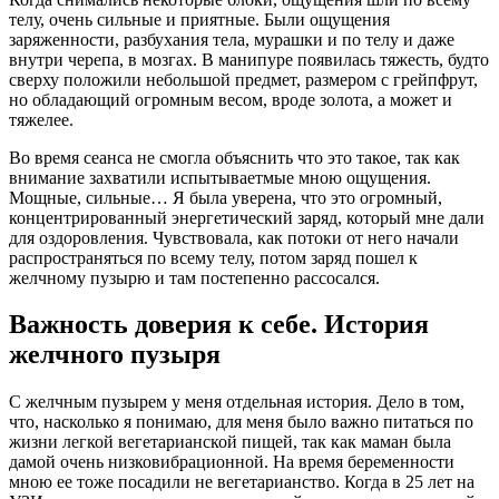
телу, очень сильные и приятные. Были ощущения
заряженности, разбухания тела, мурашки и по телу и даже
внутри черепа, в мозгах. В манипуре появилась тяжесть, будто
сверху положили небольшой предмет, размером с грейпфрут,
но обладающий огромным весом, вроде золота, а может и
тяжелее.
Во время сеанса не смогла объяснить что это такое, так как
внимание захватили испытываетмые мною ощущения.
Мощные, сильные… Я была уверена, что это огромный,
концентрированный энергетический заряд, который мне дали
для оздоровления. Чувствовала, как потоки от него начали
распространяться по всему телу, потом заряд пошел к
желчному пузырю и там постепенно рассосался.
Важность доверия к себе. История
желчного пузыря
С желчным пузырем у меня отдельная история. Дело в том,
что, насколько я понимаю, для меня было важно питаться по
жизни легкой вегетарианской пищей, так как маман была
дамой очень низковибрационной. На время беременности
мною ее тоже посадили не вегетарианство. Когда в 25 лет на