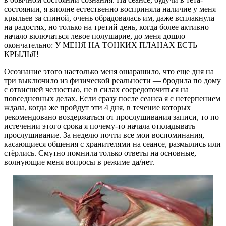
состоянии, я вполне естественно восприняла наличие у меня
крыльев за спиной, очень обрадовалась им, даже всплакнула
на радостях, но только на третий день, когда более активно
начало включаться левое полушарие, до меня дошло
окончательно: У МЕНЯ НА ТОНКИХ ПЛАНАХ ЕСТЬ
КРЫЛЬЯ!
Осознание этого настолько меня ошарашило, что еще дня на
три выключило из физической реальности — бродила по дому
с отвисшей челюстью, не в силах сосредоточиться на
повседневных делах. Если сразу после сеанса я с нетерпением
ждала, когда же пройдут эти 4 дня, в течение которых
рекомендовано воздержаться от прослушивания записи, то по
истечении этого срока я почему-то начала откладывать
прослушивание. За неделю почти все мои воспоминания,
касающиеся общения с хранителями на сеансе, размылись или
стёрлись. Смутно помнила только ответы на основные,
волнующие меня вопросы в режиме да/нет.