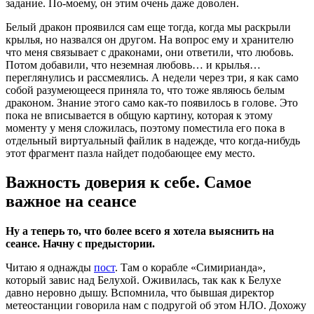
задание. По-моему, он этим очень даже доволен.
Белый дракон проявился сам еще тогда, когда мы раскрыли
крылья, но назвался он другом. На вопрос ему и хранителю
что меня связывает с драконами, они ответили, что любовь.
Потом добавили, что неземная любовь… и крылья…
переглянулись и рассмеялись. А недели через три, я как само
собой разумеющееся приняла то, что тоже являюсь белым
драконом. Знание этого само как-то появилось в голове. Это
пока не вписывается в общую картину, которая к этому
моменту у меня сложилась, поэтому поместила его пока в
отдельный виртуальный файлик в надежде, что когда-нибудь
этот фрагмент пазла найдет подобающее ему место.
Важность доверия к себе. Самое
важное на сеансе
Ну а теперь то, что более всего я хотела выяснить на
сеансе. Начну с предыстории.
Читаю я однажды
пост
. Там о корабле «Симирианда»,
который завис над Белухой. Оживилась, так как к Белухе
давно неровно дышу. Вспомнила, что бывшая директор
метеостанции говорила нам с подругой об этом НЛО. Дохожу