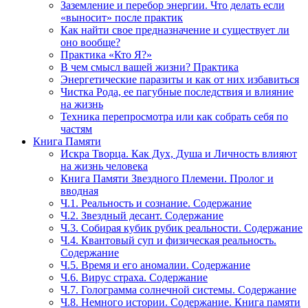
Заземление и перебор энергии. Что делать если
«выносит» после практик
Как найти свое предназначение и существует ли
оно вообще?
Практика «Кто Я?»
В чем смысл вашей жизни? Практика
Энергетические паразиты и как от них избавиться
Чистка Рода, ее пагубные последствия и влияние
на жизнь
Техника перепросмотра или как собрать себя по
частям
Книга Памяти
Искра Творца. Как Дух, Душа и Личность влияют
на жизнь человека
Книга Памяти Звездного Племени. Пролог и
вводная
Ч.1. Реальность и сознание. Содержание
Ч.2. Звездный десант. Содержание
Ч.3. Собирая кубик рубик реальности. Содержание
Ч.4. Квантовый суп и физическая реальность.
Содержание
Ч.5. Время и его аномалии. Содержание
Ч.6. Вирус страха. Содержание
Ч.7. Голограмма солнечной системы. Содержание
Ч.8. Немного истории. Содержание. Книга памяти