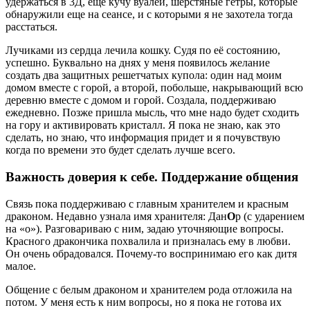
удержаться в 3Д, еще кучу вуалей, шерстяные гетры, которые
обнаружили еще на сеансе, и с которыми я не захотела тогда
расстаться.
Лучиками из сердца лечила кошку. Судя по её состоянию,
успешно. Буквально на днях у меня появилось желание
создать два защитных решетчатых купола: один над моим
домом вместе с горой, а второй, побольше, накрывающий всю
деревню вместе с домом и горой. Создала, поддерживаю
ежедневно. Позже пришла мысль, что мне надо будет сходить
на гору и активировать кристалл. Я пока не знаю, как это
сделать, но знаю, что информация придет и я почувствую
когда по времени это будет сделать лучше всего.
Важность доверия к себе. Поддержание общения
Связь пока поддерживаю с главным хранителем и красным
драконом. Недавно узнала имя хранителя: Дан
О
р (с ударением
на «о»). Разговариваю с ним, задаю уточняющие вопросы.
Красного дракончика похвалила и призналась ему в любви.
Он очень обрадовался. Почему-то воспринимаю его как дитя
малое.
Общение с белым драконом и хранителем рода отложила на
потом. У меня есть к ним вопросы, но я пока не готова их