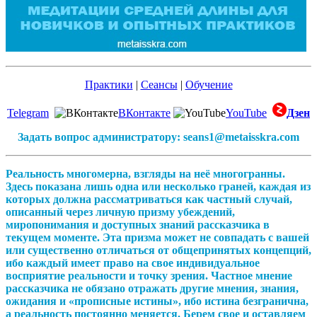
Практики
|
Сеансы
|
Обучение
Telegram
ВКонтакте
YouTube
Дзен
Задать вопрос администратору: seans1@metaisskra.com
Реальность многомерна, взгляды на неё многогранны.
Здесь показана лишь одна или несколько граней, каждая из
которых должна рассматриваться как частный случай,
описанный через личную призму убеждений,
миропонимания и доступных знаний рассказчика в
текущем моменте. Эта призма может не совпадать с вашей
или существенно отличаться от общепринятых концепций,
ибо каждый имеет право на свое индивидуальное
восприятие реальности и точку зрения. Частное мнение
рассказчика не обязано отражать другие мнения, знания,
ожидания и «прописные истины», ибо истина безгранична,
а реальность постоянно меняется. Берем свое и оставляем