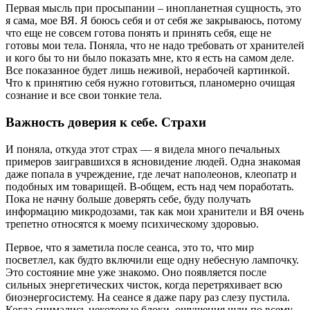
Первая мысль при просыпании – инопланетная сущность, это
я сама, мое ВЯ. Я боюсь себя и от себя же закрываюсь, потому
что еще не совсем готова понять и принять себя, еще не
готовы мои тела. Поняла, что не надо требовать от хранителей
и кого бы то ни было показать мне, кто я есть на самом деле.
Все показанное будет лишь неживой, нерабочей картинкой.
Что к принятию себя нужно готовиться, планомерно очищая
сознание и все свои тонкие тела.
Важность доверия к себе. Страхи
И поняла, откуда этот страх — я видела много печальных
примеров заигравшихся в ясновидение людей. Одна знакомая
даже попала в учреждение, где лечат наполеонов, клеопатр и
подобных им товарищей. В-общем, есть над чем поработать.
Пока не начну больше доверять себе, буду получать
информацию микродозами, так как мои хранители и ВЯ очень
трепетно относятся к моему психическому здоровью.
Первое, что я заметила после сеанса, это то, что мир
посветлел, как будто включили еще одну небесную лампочку.
Это состояние мне уже знакомо. Оно появляется после
сильных энергетических чисток, когда перетряхивает всю
биоэнергосистему. На сеансе я даже пару раз слезу пустила.
Когда снимались некоторые блоки, ощущения шли по всему