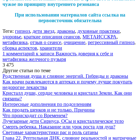
чужое по принципу внутреннего резонанса
При использовании материалов сайта ссылка на
первоисточник обязательна
Теги:
гипноз
,
дети звезд
,
драконы
,
духовные практики
,
здоровье
,
краткие описания сеансов
,
МЕТАИССКРА
,
метафизика
,
отзыв о сеансе
,
очищение
,
регрессивный гипноз
,
сборка аспектов
,
хранители
1 комментарий
к записи Важность доверия к себе и
метафизика желчного пузыря
3 475
Другие статьи по теме
Родственная душа и слияние энергий. Гибриды и драконы
Как врачи развлекаются в аптеках и почему лучше покупать
недорогие лекарства
Кристалл души, сердце человека и кристалл Земли. Как они
связаны?
Интересные дополнения по подселениям
Как продать щенков и не только. Причины
Что происходит со Временем?
Лучезарные дети Сириуса, ОСы и кристаллическое тело
Смерть ребенка. Наказание или урок роста для душ?
Световые характеристики рас и роль сатаны
Глава 22. Рептильная ДНК, слияние реальностей и матричные