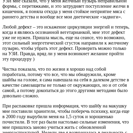
УЗИ мне сказали, что у меня желчный пузырь неправильной
формы, с перетяжками, и это затрудняет поступление желчи в
кишечник, я поняла откуда у меня стойкое неприятие мяса с
раннего детства и вообще все мои диетические «задвиги».
Любой дефект – это искажение циркуляции энергий и теперь,
когда я являюсь осознанной вегетарианкой, мне этот дефект
уже не нужен. Пришла мысль, еще на сеансе, что возможно,
этот сильный энергетический сгусток направили к желчному
пузырю, чтобы убрать этот дефект. Проверить можно только
на УЗИ. Правда, вряд ли у меня возникнет желание пройти
эту процедуру )
Чистка показала, что по жизни я хорошо над собой
поработала, потому что все, что мы обнаружили, кроме
шайбы на голове, я сама навешала на себя в далеком детстве в
качестве самозащиты не только от окружающих, но и от себя
самой, а потому докопаться до этого другими методами было
довольно сложно.
При распаковке пришла информация, что шайбу на макушку
мне поставили хранители, чтобы поберечь психику, когда еще
в 2000 году вырубили меня на 1,5 суток и хорошенько
почистили. В тот раз были настолько сильные изменения, что
мне пришлось заново учиться жить с обновленной
энергоструктурой. Недели две я возвращалась в реальность с