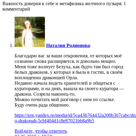
Важность доверия к себе и метафизика желчного пузыря: 1
комментарий
Наталия Родионова
:
Благодарю вас за ваши откровения, от которых моё
сознание снова расширяется, и довольно мощно.
Меня тоже волнует Белуха, как будто там был город
белых драконов, у которых я была в гостях, в своём
воплощении драконшей Орла.
Недавно начала видеть хранителей и общаться с
кураторами, и на днях, вышла на своего куратора —
дракона. Созрела наконец-то.
Можно почитать мой разговор с ним по ссылке.
Буду очень рада общению.
https://zen.yandex.ru/media/id/5ca43b764432a200b307cabc/dr
o-drakonah-5cbf404d1c8e87021bb8a9b5
Войдите, чтобы ответить