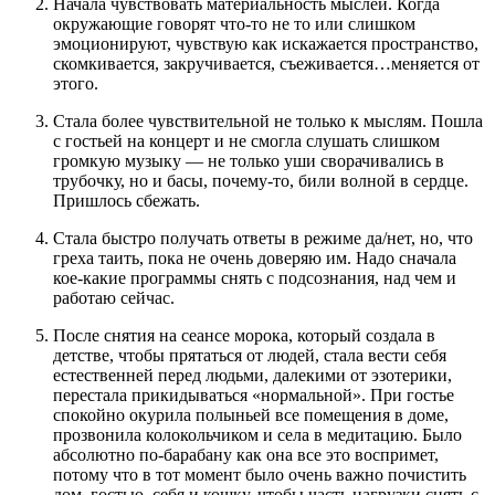
Начала чувствовать материальность мыслей. Когда
окружающие говорят что-то не то или слишком
эмоционируют, чувствую как искажается пространство,
скомкивается, закручивается, съеживается…меняется от
этого.
Стала более чувствительной не только к мыслям. Пошла
с гостьей на концерт и не смогла слушать слишком
громкую музыку — не только уши сворачивались в
трубочку, но и басы, почему-то, били волной в сердце.
Пришлось сбежать.
Стала быстро получать ответы в режиме да/нет, но, что
греха таить, пока не очень доверяю им. Надо сначала
кое-какие программы снять с подсознания, над чем и
работаю сейчас.
После снятия на сеансе морока, который создала в
детстве, чтобы прятаться от людей, стала вести себя
естественней перед людьми, далекими от эзотерики,
перестала прикидываться «нормальной». При гостье
спокойно окурила полыньей все помещения в доме,
прозвонила колокольчиком и села в медитацию. Было
абсолютно по-барабану как она все это воспримет,
потому что в тот момент было очень важно почистить
дом, гостью, себя и кошку, чтобы часть нагрузки снять с