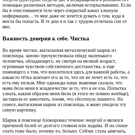
помощью различных методов, включая иглоукалывание. Если
бы в очистившееся тело через открытый канал хлынула
информация… то мне даже не хочется думать о том, куда я
могла бы попасть. В те дни я и так с трудом отличала сон от
яви.
Важность доверия к себе. Чистка
Во время чистки, вытаскивая металлический шарик из
поясницы, заново прочувствовала обиду маленького
человечка, обладающего, не смотря на мелкий возраст,
огромным чувством собственного достоинства, и еще
помнящего о том, что воплотился здесь для важной работы, а
какая-то тётка шлепает его за то, что он не хочет есть то, что
есть ему нельзя. Мне однажды наша знакомая сказала, что
мама била меня в младенчестве за то, что я не ела. Попытка
узнать, каким образом меня били (я этого не помню вообще),
заставила ее замолчать, поняв, что сболтнула лишнего. На
сеансе, вытаскивая шарик из поясницы, я живо увидела эту
самую картинку.
Шарик в пояснице блокировал течение энергий и являлся
причиной болей от долгого стояния или ходьбы. И на спине
спать тоже было, почему-то, больно. Сейчас стала замечать,