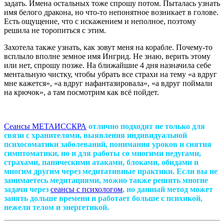
задать. Имена остальных тоже спрошу потом. Пыталась узнать
имя белого дракона, но что-то непонятное возникает в голове.
Есть ощущение, что с искажением и неполное, поэтому
решила не торопиться с этим.
Захотела также узнать, как зовут меня на корабле. Почему-то
всплыло вполне земное имя Ингрид. Не знаю, верить этому
или нет, спрошу позже. На ближайшие 4 дня назначила себе
ментальную чистку, чтобы убрать все страхи на тему «а вдруг
мне кажется», «а вдруг нафантазировала», «а вдруг поймали
на крючок», а там посмотрим как всё пойдет.
Сеансы МЕТАИССКРА
отлично подходят не только для
связи с хранителями, выявления индивидуальной
психосоматики заболеваний, понимания уроков и снятия
симптоматики, но и для работы со многими недугами,
страхами, паническими атаками, блоками, обидами и
многим другим через медитативные практики. Если вы не
занимаетесь медитациями, можно также решить многие
задачи через
сеансы с психологом
, но данный метод может
занять дольше времени и работает больше с психикой,
нежели телом и энергетикой.