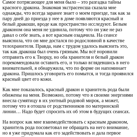
Самое потрясающее для меня было – это разгадка тайны
красного дракона. Знакомая экстрасенсша сказала мне
однажды, что всегда заранее знает о моем приезде, так как за
пару дней до приезда у нее в доме появляются красный и
белый дракоши, вроде как пространство исследуют. Белым
драконом она меня не удивила, потому что он уже не раз
давал о себе знать, а вот красным озадачила. На сеансе
выяснила, что он мне достался по родословной в качестве
телохранителя. Правда, нам с трудом удалось выяснить это,
так как дракоша был очень грязным. Мы всё норовили
отправить его к Творцу, но оба хранителя и белый дракон
порекомендовали оставить его, и только вглядевшись в него
внимательней, я обнаружила, что по форме он напоминает
дракона. Пришлось уговорить его помытся, и тогда проявился
красный цвет его кожи.
Как мне показалось, красный дракон и хранитель рода были
обижены на меня. Возможно, потому что я своими энергиями
внесла сумятицу в их уютный родовой мирок, а может,
потому что я отошла от родственников по материнской
линии… Надо будет спросить их об этом в будущих сеансах.
На вопрос как мне взаимодействовать с красным драконом,
хранитель рода посоветовал не обращать на него внимание,
но я уже придумала как его задействовать и дала первое