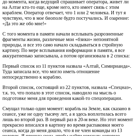
до момента, когда ведущий спрашивает оператора, живет ли
на Алтае кто-то еще, кроме него, кто имеет связь с этим
кораблем. Оператор отвечает, что 1 или 2 человека. И тут я
чувствую, что в мое биополе будто постучались. И озарение:
«Да это же обо мне!»
С того момента в памяти начали всплывать разрозненные
фрагменты жизни, различные мои «бзики» непонятной
природы, и все это само начало складываться в стройную
картину. По мере всплывания информации в памяти, я все
аккуратненько записывала, а потом организовала в 2 списка:
Первый список из 11 пунктов назвала «Алтай, Симирианда».
Туда записала все, что могло иметь отношение
непосредственно к кораблю.
Второй список, состоящий из 22 пунктов, назвала «Спецназ»,
т.к. то, что попало в этот список, наводило на мысль о
подготовке меня для проведения какой-то спецоперации.
Смущал только один момент: корабль на Земле, как сказано в
сеансе, уже не одну тысячу лет, а я здесь воплотилась всего
лишь во второй раз. В первый раз в 20-м веке. Но этот момент
прекрасно вписался в картину во время распаковки моего
сеанса, когда до меня дошло, что я не член команды из 13
человек. Я пришла сюда, чтобы найти команду, которую