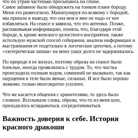
что по утрам частенько просыпаюсь на спине.
Самое забавное было обнаружить на тонком плане бороду.
Меня это развеселило. Манипулируя по-всякому с бородой,
мы пришли к выводу, что она моя и мне не надо от нее
избавляться. На сеансе я заявила, что это антенки. Позже,
распаковывая информацию, поняла, что, благодаря этой
бороде, я, кроме женского целостного восприятия, также
использую мужской способ собирания, анализа информации и
выстраивания ее подетально в логические цепочки, а потому
«эзотерическая лапша» на моих ушах долго не задерживалась.
По природе я не визуал, поэтому образы на сеансе были
блеклые, иногда проявлялись с трудом. То, что чистка
происходила полным ходом, сомнений не вызывало, так как
ощущения в теле были явные, сильные. И все было хорошо
знакомо, только многократно усилено.
Что же касается общения с хранителями, то здесь было
сложнее. Всплывали слова, образы, что-то из меня шло,
приходилось вглядываться, сосредотачиваться.
Важность доверия к себе. История
красного дракоши