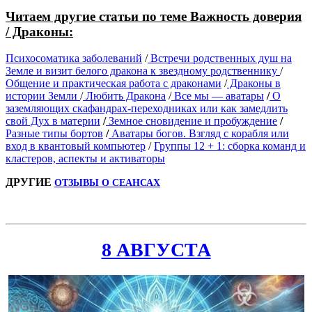
Читаем другие статьи по теме Важность доверия
/ Драконы:
Психосоматика заболеваний
/
Встречи родственных душ на
Земле и визит белого дракона к звездному родственнику
/
Общение и практическая работа с драконами
/
Драконы в
истории Земли
/
Любить Дракона
/
Все мы — аватары
/
О
заземляющих скафандрах-переходниках или как замедлить
свой Дух в материи
/
Земное сновидение и пробуждение
/
Разные типы бортов
/
Аватары богов. Взгляд с корабля или
вход в квантовый компьютер
/
Группы 12 + 1: сборка команд и
кластеров, аспекты и активаторы
ДРУГИЕ
ОТЗЫВЫ О СЕАНСАХ
8 АВГУСТА