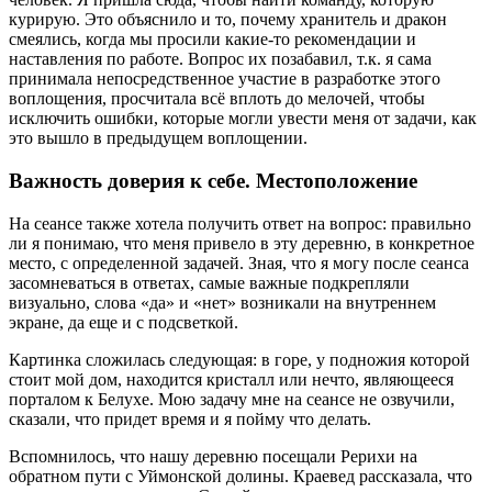
курирую. Это объяснило и то, почему хранитель и дракон
смеялись, когда мы просили какие-то рекомендации и
наставления по работе. Вопрос их позабавил, т.к. я сама
принимала непосредственное участие в разработке этого
воплощения, просчитала всё вплоть до мелочей, чтобы
исключить ошибки, которые могли увести меня от задачи, как
это вышло в предыдущем воплощении.
Важность доверия к себе. Местоположение
На сеансе также хотела получить ответ на вопрос: правильно
ли я понимаю, что меня привело в эту деревню, в конкретное
место, с определенной задачей. Зная, что я могу после сеанса
засомневаться в ответах, самые важные подкрепляли
визуально, слова «да» и «нет» возникали на внутреннем
экране, да еще и с подсветкой.
Картинка сложилась следующая: в горе, у подножия которой
стоит мой дом, находится кристалл или нечто, являющееся
порталом к Белухе. Мою задачу мне на сеансе не озвучили,
сказали, что придет время и я пойму что делать.
Вспомнилось, что нашу деревню посещали Рерихи на
обратном пути с Уймонской долины. Краевед рассказала, что