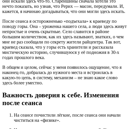
они искали здесь что-то. Старейшины сначала хотели это
нечто показать, но узнав, что Рерих — масон, передумали. И,
кажется, я начинаю догадываться, что они могли здесь искать.
После сеанса я осторожненько «подъехала» к краеведу по
поводу горы. Она – уроженка нашего села, а люди здесь живут
непростые и очень скрытные. Село славится в районе
большим количеством, как их здесь называют, знатких, о чем
мне не раз сообщали по секрету жители райцентра. Так вот,
краевед сказала, что у горы есть хранители и рассказала
мистическую историю, случившуюся у её подножия в 30-х
годах прошлого века.
В общем и целом, сейчас у меня появилось ощущение, что я
наконец-то, добралась до нужного места и встроилась в
какую-то цепь, в систему, механизм – не знаю какое слово
здесь более уместно.
Важность доверия к себе.
Изменения
после сеанса
На сеансе почистили лёгкие, после сеанса они начали
чиститься на «физике».