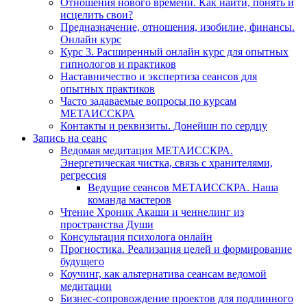
Отношения нового времени. Как найти, понять и
исцелить свои?
Предназначение, отношения, изобилие, финансы.
Онлайн курс
Курс 3. Расширенный онлайн курс для опытных
гипнологов и практиков
Наставничество и экспертиза сеансов для
опытных практиков
Часто задаваемые вопросы по курсам
МЕТАИССКРА
Контакты и реквизиты. Донейшн по сердцу
Запись на сеанс
Ведомая медитация МЕТАИССКРА.
Энергетическая чистка, связь с хранителями,
регрессия
Ведущие сеансов МЕТАИССКРА. Наша
команда мастеров
Чтение Хроник Акаши и ченнелинг из
пространства Души
Консультация психолога онлайн
Прогностика. Реализация целей и формирование
будущего
Коучинг, как альтернатива сеансам ведомой
медитации
Бизнес-сопровождение проектов для подлинного