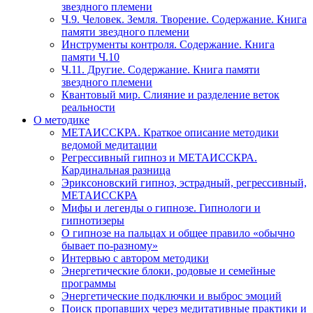
звездного племени
Ч.9. Человек. Земля. Творение. Содержание. Книга
памяти звездного племени
Инструменты контроля. Содержание. Книга
памяти Ч.10
Ч.11. Другие. Содержание. Книга памяти
звездного племени
Квантовый мир. Слияние и разделение веток
реальности
О методике
МЕТАИССКРА. Краткое описание методики
ведомой медитации
Регрессивный гипноз и МЕТАИССКРА.
Кардинальная разница
Эриксоновский гипноз, эстрадный, регрессивный,
МЕТАИССКРА
Мифы и легенды о гипнозе. Гипнологи и
гипнотизеры
О гипнозе на пальцах и общее правило «обычно
бывает по-разному»
Интервью с автором методики
Энергетические блоки, родовые и семейные
программы
Энергетические подключки и выброс эмоций
Поиск пропавших через медитативные практики и