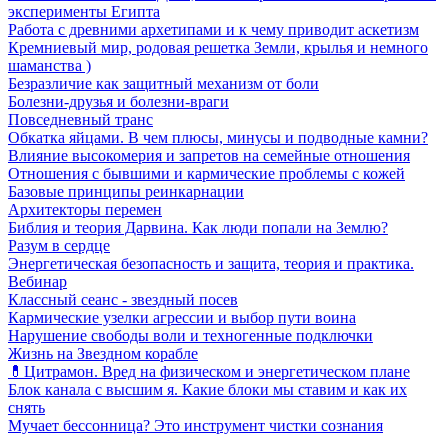
эксперименты Египта
Работа с древними архетипами и к чему приводит аскетизм
Кремниевый мир, родовая решетка Земли, крылья и немного
шаманства )
Безразличие как защитный механизм от боли
Болезни-друзья и болезни-враги
Повседневный транс
Обкатка яйцами. В чем плюсы, минусы и подводные камни?
Влияние высокомерия и запретов на семейные отношения
Отношения с бывшими и кармические проблемы с кожей
Базовые принципы реинкарнации
Архитекторы перемен
Библия и теория Дарвина. Как люди попали на Землю?
Разум в сердце
Энергетическая безопасность и защита, теория и практика.
Вебинар
Классный сеанс - звездный посев
Кармические узелки агрессии и выбор пути воина
Нарушение свободы воли и техногенные подключки
Жизнь на Звездном корабле
💊Цитрамон. Вред на физическом и энергетическом плане
Блок канала с высшим я. Какие блоки мы ставим и как их
снять
Мучает бессонница? Это инструмент чистки сознания